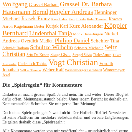
Wolfgang
Grassel Dr. Barbara
Grassel Barbara
Hausmann Bernd
Hegeler Andreas
Henninger
Michael
Jirasek Franz
Kowacs
Kaya Haluk
Knopf Bodo
Kolar Thorsten
Köppler
Kurz Alexander
Kurjak Karl
Aaron
Kugelmann Dieter
Bernhard
Lindenthal Tanja
Nickel
Mock Hans-Jürgen
Philipp Daniel
Andreas
Schehler Tina
Overdick Madlen
Seitz
Schultze Wilhelm
Schmidt Barbara
Schwarz Michaela
Christian
Stang Gisela
Seitz Dr. Kristin
Stengel Silvia
Thaler Armin
Tulatz
Vogt Christian
Vorrath
Undeutsch Tobias
Alexander
Jonathan
Weber Ralf
Wintermeyer
Westenberger Bernhard
Völker Thomas
Axel
Die „Spielregeln“ für Kommentare
Diskutieren macht großen Spaß. Ja und nein, für und wider: Dieser Blog ist
dafür offen. Meinungsaustausch belebt. Unter jedem Bericht ist deshalb ein
Kommentarfeld: Schreiben Sie mir gerne Ihre Meinung!
Doch ohne Spielregeln geht’s wohl nicht. Der Hofheim/Kriftel-Newsletter
ist keine Plattform für mediokre Selbstdarsteller und verbale Entgleisungen.
Es gelten deshalb diese „Spielregeln“:
Alle Kommentare werden von mir veröffentlicht – grundsätzlich und gerne.