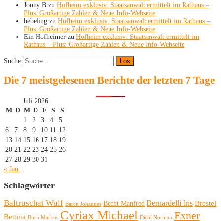
Jonny B
zu
Hofheim exklusiv: Staatsanwalt ermittelt im Rathaus –
Plus: Großartige Zahlen & Neue Info-Webseite
hebeling
zu
Hofheim exklusiv: Staatsanwalt ermittelt im Rathaus –
Plus: Großartige Zahlen & Neue Info-Webseite
Ein Hofheimer
zu
Hofheim exklusiv: Staatsanwalt ermittelt im
Rathaus – Plus: Großartige Zahlen & Neue Info-Webseite
Suche
Die 7 meistgelesenen Berichte der letzten 7 Tage
Juli 2026
M
D
M
D
F
S
S
1
2
3
4
5
6
7
8
9
10
11
12
13
14
15
16
17
18
19
20
21
22
23
24
25
26
27
28
29
30
31
« Jan.
Schlagwörter
Baltruschat Wulf
Bernardelli Iris
Brestel
Becht Manfred
Baron Johannes
Cyriax Michael
Exner
Bettina
Buch Markus
Diehl Norman