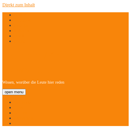
Direkt zum Inhalt
twitter
facebook
instagram
linkedin
email
phone
Hofheim/Kriftel-
Newsletter
Wissen, worüber die Leute hier reden
open menu
Startseite
Über
Namen
Menschen!
Kontakt