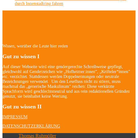
durch Innenstadtring fahren
Hofheim/Kriftel-
Newsletter
Wissen, worüber die Leute hier reden
Gut zu wissen I
Auf dieser Webseite wird eine gendergerechte Schreibweise gepflegt,
gleichwohl auf Genderzeichen wie „Hofheimer:innen“, „Krifteler*innen“
etc. verzichtet. Stattdessen werden Doppelnennungen oder neutrale
Bezeichnungen verwendet. Um den Lesefluss nicht zu stören, muss
machmal das „generische Maskulinum“ reichen: Diese verkürzte
Sprachform wird geschlechtsneutral und aus rein redaktionellen Gründen
genutzt, sie beinhaltet keine Wertung.
Gut zu wissen II
IMPRESSUM
DATENSCHUTZERKLÄRUNG
© 2026
Thomas Ruhmöller
| Alle Rechte vorbehalten.