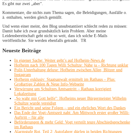
Es gibt nur zwei „aber“.
Kommentare, die nichts zum Thema sagen, die Beleidigungen, Ausfälle o.
ä. enthalten, werden gleich gemüllt.
Und wenn einer meint, den Blog unsubstantiiert schlecht reden zu müssen:
Damit habe ich zwar grundsätzlich kein Problem. Aber meine
Leidensbereitschaft geht nicht so weit, dass ich solche E-Mails
veröffentliche. Sie werden ebenfalls getrasht. TR
Neueste Beiträge
In eigener Sache: Weiter geht’s auf Hofheim-News.de
Hofheim nach 100 Tagen Willi Schultze: Nähe ja – Richtung unklar
Polit-Unterhaltung deluxe: Hofheim zwischen Allee, Blitzer und
Instagram
Hofheim exklusiv: Staatsanwalt ermittelt im Rathaus – Plus:
Großartige Zahlen & Neue Info-Webseite
Verwirrung um Schultzes Amtsantritt – Rathaus korrigiert
Lokalzeitung
„So wahr mir Gott helfe“: Hofheims neuer Bürgermeister Wilhelm
Schultze wurde vereidigt
Ein Bericht und seine Folgen – und ein ehrliches Wort des Dankes
Das Ende der Vogt-Amtszeit naht: Am Mittwoch erster großer Willi-
Auftritt – für alle
Beförderungen & mehr Geld: Vogt verteilt teure Abschiedsgeschenke
im Rathaus
Alarmstufe Rot, Teil 2: Autofahrer dürfen in beiden Richtungen