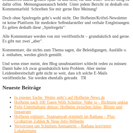
dafür offen. Meinungsaustausch belebt. Unter jedem Bericht ist deshalb ein
Kommentarfeld: Schreiben Sie mir gerne Ihre Meinung!
Doch ohne Spielregeln geht’s wohl nicht. Der Hofheim/Kriftel-Newsletter
ist keine Plattform für mediokre Selbstdarsteller und verbale Entgleisungen.
Es gelten deshalb diese „Spielregeln“:
Alle Kommentare werden von mir veröffentlicht – grundsätzlich und gerne.
Es gibt nur zwei „aber“.
Kommentare, die nichts zum Thema sagen, die Beleidigungen, Ausfälle o.
ä. enthalten, werden gleich gemüllt.
Und wenn einer meint, den Blog unsubstantiiert schlecht reden zu müssen:
Damit habe ich zwar grundsätzlich kein Problem. Aber meine
Leidensbereitschaft geht nicht so weit, dass ich solche E-Mails
veröffentliche. Sie werden ebenfalls getrasht. TR
Neueste Beiträge
In eigener Sache: Weiter geht’s auf Hofheim-News.de
Hofheim nach 100 Tagen Willi Schultze: Nähe ja – Richtung unklar
Polit-Unterhaltung deluxe: Hofheim zwischen Allee, Blitzer und
Instagram
Hofheim exklusiv: Staatsanwalt ermittelt im Rathaus – Plus:
Großartige Zahlen & Neue Info-Webseite
Verwirrung um Schultzes Amtsantritt – Rathaus korrigiert
Lokalzeitung