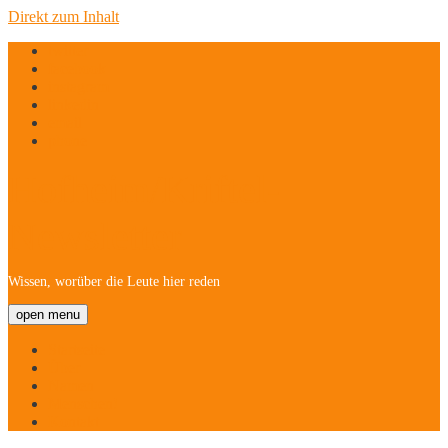
Direkt zum Inhalt
twitter
facebook
instagram
linkedin
email
phone
Hofheim/Kriftel-
Newsletter
Wissen, worüber die Leute hier reden
open menu
Startseite
Über
Namen
Menschen!
Kontakt