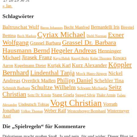
27
28
29
30
31
« Jan.
Schlagwörter
Baltruschat Wulf
Bernardelli Iris
Brestel
Becht Manfred
Baron Johannes
Cyriax Michael
Exner
Bettina
Buch Markus
Diehl Norman
Wolfgang
Grassel Dr. Barbara
Grassel Barbara
Hausmann Bernd
Hegeler Andreas
Henninger
Michael
Jirasek Franz
Kowacs
Kaya Haluk
Knopf Bodo
Kolar Thorsten
Köppler
Kurz Alexander
Kurjak Karl
Aaron
Kugelmann Dieter
Bernhard
Lindenthal Tanja
Nickel
Mock Hans-Jürgen
Philipp Daniel
Andreas
Schehler Tina
Overdick Madlen
Seitz
Schultze Wilhelm
Schmidt Barbara
Schwarz Michaela
Christian
Stang Gisela
Seitz Dr. Kristin
Stengel Silvia
Thaler Armin
Tulatz
Vogt Christian
Vorrath
Undeutsch Tobias
Alexander
Jonathan
Weber Ralf
Wintermeyer
Westenberger Bernhard
Völker Thomas
Axel
Die „Spielregeln“ für Kommentare
Diskutieren macht großen Spaß. Ja und nein, für und wider: Dieser Blog ist