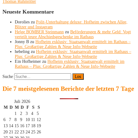
Thomas Ruhmöller
Neueste Kommentare
Dorolies
zu
Polit-Unterhaltung deluxe: Hofheim zwischen Allee,
Blitzer und Instagram
Helge BOMBER Steinmann
zu
Beförderungen & mehr Geld: Vogt
verteilt teure Abschiedsgeschenke im Rathaus
Jonny B
zu
Hofheim exklusiv: Staatsanwalt ermittelt im Rathaus –
Plus: Großartige Zahlen & Neue Info-Webseite
hebeling
zu
Hofheim exklusiv: Staatsanwalt ermittelt im Rathaus –
Plus: Großartige Zahlen & Neue Info-Webseite
Ein Hofheimer
zu
Hofheim exklusiv: Staatsanwalt ermittelt im
Rathaus – Plus: Großartige Zahlen & Neue Info-Webseite
Suche
Die 7 meistgelesenen Berichte der letzten 7 Tage
Juli 2026
M
D
M
D
F
S
S
1
2
3
4
5
6
7
8
9
10
11
12
13
14
15
16
17
18
19
20
21
22
23
24
25
26