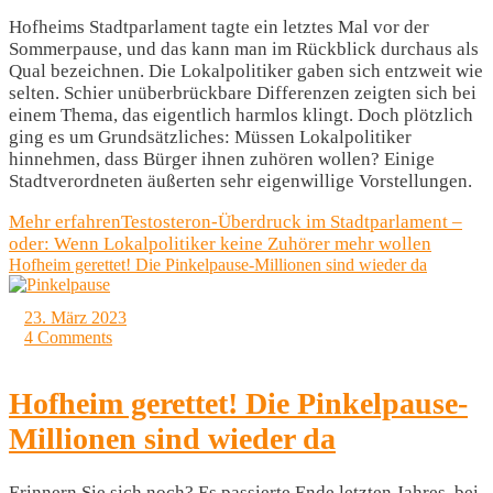
Hofheims Stadtparlament tagte ein letztes Mal vor der
Sommerpause, und das kann man im Rückblick durchaus als
Qual bezeichnen. Die Lokalpolitiker gaben sich entzweit wie
selten. Schier unüberbrückbare Differenzen zeigten sich bei
einem Thema, das eigentlich harmlos klingt. Doch plötzlich
ging es um Grundsätzliches: Müssen Lokalpolitiker
hinnehmen, dass Bürger ihnen zuhören wollen? Einige
Stadtverordneten äußerten sehr eigenwillige Vorstellungen.
Mehr erfahren
Testosteron-Überdruck im Stadtparlament –
oder: Wenn Lokalpolitiker keine Zuhörer mehr wollen
Hofheim gerettet! Die Pinkelpause-Millionen sind wieder da
23. März 2023
4 Comments
Hofheim gerettet! Die Pinkelpause-
Millionen sind wieder da
Erinnern Sie sich noch? Es passierte Ende letzten Jahres, bei