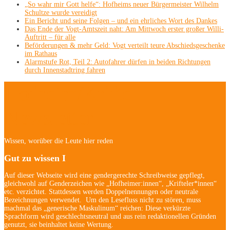
„So wahr mir Gott helfe“: Hofheims neuer Bürgermeister Wilhelm
Schultze wurde vereidigt
Ein Bericht und seine Folgen – und ein ehrliches Wort des Dankes
Das Ende der Vogt-Amtszeit naht: Am Mittwoch erster großer Willi-
Auftritt – für alle
Beförderungen & mehr Geld: Vogt verteilt teure Abschiedsgeschenke
im Rathaus
Alarmstufe Rot, Teil 2: Autofahrer dürfen in beiden Richtungen
durch Innenstadtring fahren
Hofheim/Kriftel-
Newsletter
Wissen, worüber die Leute hier reden
Gut zu wissen I
Auf dieser Webseite wird eine gendergerechte Schreibweise gepflegt,
gleichwohl auf Genderzeichen wie „Hofheimer:innen“, „Krifteler*innen“
etc. verzichtet. Stattdessen werden Doppelnennungen oder neutrale
Bezeichnungen verwendet. Um den Lesefluss nicht zu stören, muss
machmal das „generische Maskulinum“ reichen: Diese verkürzte
Sprachform wird geschlechtsneutral und aus rein redaktionellen Gründen
genutzt, sie beinhaltet keine Wertung.