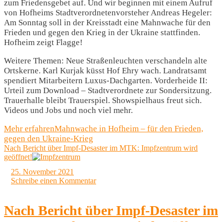
zum Friedensgebet auf. Und wir beginnen mit einem Aufruf
von Hofheims Stadtverordnetenvorsteher Andreas Hegeler:
Am Sonntag soll in der Kreisstadt eine Mahnwache für den
Frieden und gegen den Krieg in der Ukraine stattfinden.
Hofheim zeigt Flagge!
Weitere Themen: Neue Straßenleuchten verschandeln alte
Ortskerne. Karl Kurjak küsst Hof Ehry wach. Landratsamt
spendiert Mitarbeitern Luxus-Dachgarten. Vorderheide II:
Urteil zum Download – Stadtverordnete zur Sondersitzung.
Trauerhalle bleibt Trauerspiel. Showspielhaus freut sich.
Videos und Jobs und noch viel mehr.
Mehr erfahren
Mahnwache in Hofheim – für den Frieden,
gegen den Ukraine-Krieg
Nach Bericht über Impf-Desaster im MTK: Impfzentrum wird
geöffnet!
25. November 2021
Schreibe einen Kommentar
Nach Bericht über Impf-Desaster im