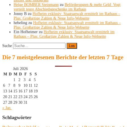
Blitzer und Instagram
Helge BOMBER Steinmann
zu
Beförderungen & mehr Geld: Vogt
verteilt teure Abschiedsgeschenke im Rathaus
Jonny B
zu
Hofheim exklusiv: Staatsanwalt ermittelt im Rathaus –
Plus: Großartige Zahlen & Neue Info-Webseite
hebeling
zu
Hofheim exklusiv: Staatsanwalt ermittelt im Rathaus –
Plus: Großartige Zahlen & Neue Info-Webseite
Ein Hofheimer
zu
Hofheim exklusiv: Staatsanwalt ermittelt im
Rathaus – Plus: Großartige Zahlen & Neue Info-Webseite
Suche
Die 7 meistgelesenen Berichte der letzten 7 Tage
Juli 2026
M
D
M
D
F
S
S
1
2
3
4
5
6
7
8
9
10
11
12
13
14
15
16
17
18
19
20
21
22
23
24
25
26
27
28
29
30
31
« Jan.
Schlagwörter