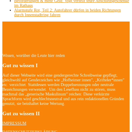
Beförderungen & mehr Geld: Vogt verteilt teure Abschiedsgeschenke
im Rathaus
Alarmstufe Rot, Teil 2: Autofahrer dürfen in beiden Richtungen
durch Innenstadtring fahren
Hofheim/Kriftel-
Newsletter
Wissen, worüber die Leute hier reden
Gut zu wissen I
Auf dieser Webseite wird eine gendergerechte Schreibweise gepflegt,
gleichwohl auf Genderzeichen wie „Hofheimer:innen“, „Krifteler*innen“
etc. verzichtet. Stattdessen werden Doppelnennungen oder neutrale
Bezeichnungen verwendet. Um den Lesefluss nicht zu stören, muss
machmal das „generische Maskulinum“ reichen: Diese verkürzte
Sprachform wird geschlechtsneutral und aus rein redaktionellen Gründen
genutzt, sie beinhaltet keine Wertung.
Gut zu wissen II
IMPRESSUM