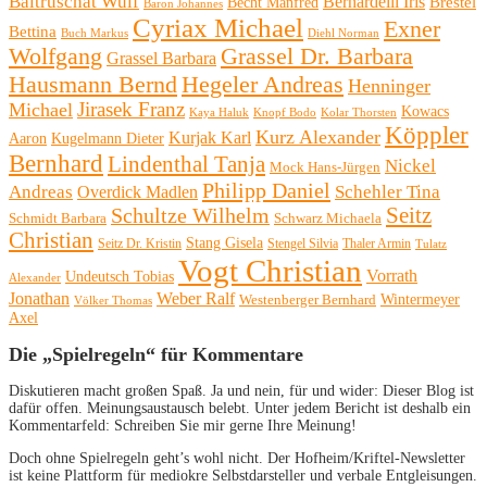
Baltruschat Wulf
Bernardelli Iris
Brestel
Becht Manfred
Baron Johannes
Cyriax Michael
Exner
Bettina
Buch Markus
Diehl Norman
Wolfgang
Grassel Dr. Barbara
Grassel Barbara
Hausmann Bernd
Hegeler Andreas
Henninger
Michael
Jirasek Franz
Kowacs
Kaya Haluk
Knopf Bodo
Kolar Thorsten
Köppler
Kurz Alexander
Kurjak Karl
Aaron
Kugelmann Dieter
Bernhard
Lindenthal Tanja
Nickel
Mock Hans-Jürgen
Philipp Daniel
Andreas
Schehler Tina
Overdick Madlen
Seitz
Schultze Wilhelm
Schmidt Barbara
Schwarz Michaela
Christian
Stang Gisela
Seitz Dr. Kristin
Stengel Silvia
Thaler Armin
Tulatz
Vogt Christian
Vorrath
Undeutsch Tobias
Alexander
Jonathan
Weber Ralf
Wintermeyer
Westenberger Bernhard
Völker Thomas
Axel
Die „Spielregeln“ für Kommentare
Diskutieren macht großen Spaß. Ja und nein, für und wider: Dieser Blog ist
dafür offen. Meinungsaustausch belebt. Unter jedem Bericht ist deshalb ein
Kommentarfeld: Schreiben Sie mir gerne Ihre Meinung!
Doch ohne Spielregeln geht’s wohl nicht. Der Hofheim/Kriftel-Newsletter
ist keine Plattform für mediokre Selbstdarsteller und verbale Entgleisungen.