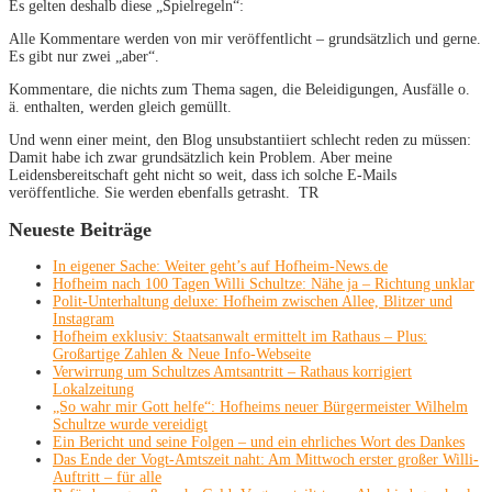
Es gelten deshalb diese „Spielregeln“:
Alle Kommentare werden von mir veröffentlicht – grundsätzlich und gerne.
Es gibt nur zwei „aber“.
Kommentare, die nichts zum Thema sagen, die Beleidigungen, Ausfälle o.
ä. enthalten, werden gleich gemüllt.
Und wenn einer meint, den Blog unsubstantiiert schlecht reden zu müssen:
Damit habe ich zwar grundsätzlich kein Problem. Aber meine
Leidensbereitschaft geht nicht so weit, dass ich solche E-Mails
veröffentliche. Sie werden ebenfalls getrasht. TR
Neueste Beiträge
In eigener Sache: Weiter geht’s auf Hofheim-News.de
Hofheim nach 100 Tagen Willi Schultze: Nähe ja – Richtung unklar
Polit-Unterhaltung deluxe: Hofheim zwischen Allee, Blitzer und
Instagram
Hofheim exklusiv: Staatsanwalt ermittelt im Rathaus – Plus:
Großartige Zahlen & Neue Info-Webseite
Verwirrung um Schultzes Amtsantritt – Rathaus korrigiert
Lokalzeitung
„So wahr mir Gott helfe“: Hofheims neuer Bürgermeister Wilhelm
Schultze wurde vereidigt
Ein Bericht und seine Folgen – und ein ehrliches Wort des Dankes
Das Ende der Vogt-Amtszeit naht: Am Mittwoch erster großer Willi-
Auftritt – für alle