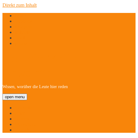
Direkt zum Inhalt
twitter
facebook
instagram
linkedin
email
phone
Hofheim/Kriftel-
Newsletter
Wissen, worüber die Leute hier reden
open menu
Startseite
Über
Namen
Menschen!
Kontakt