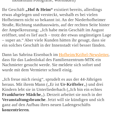
momentum Fotografie, Wiesbaden)
Ihr Geschäft
„Hof & Heim“
existiert bereits, allerdings
etwas abgelegen und versteckt, weshalb es bei vielen
Hofheimern nicht so bekannt ist. An der Niederhofheimer
Straße, Richtung statdtauswärts, auf der rechten Seite hinter
der Ampelkreuzung: „Ich habe mein Geschäft im August
eröffnet, und es lief auch – trotz der etwas ungünstigen Lage
– super an.“ Aber viele Kunden hätten ihr gesagt, dass sie
ein solches Geschäft in der Innenstadt viel besser fänden.
Dann las Sabrina Eisenbach im
Hofheim/Kriftel-Newsletter
,
dass für das Ladenlokal des Familienzentrum-MTK ein
Nachmieter gesucht werde. Sie meldete sich sofort und
wurde mit dem Vermieter schnell einig.
„Ich freue mich riesig“, sprudelt es aus der 44-Jährigen
heraus. Mit ihrem Mann („Er ist
Ur-Krifteler
„) und drei
Kindern lebt sie in Unterliederbach („Ich bin ein echtes
Frankfurter Mädche
„). Derzeit arbeitet sie noch in der
Veranstaltungsbranche
. Jetzt will sie kündigen und sich
ganz auf den Aufbau ihres neuen Ladengeschäfts
konzentrieren
.