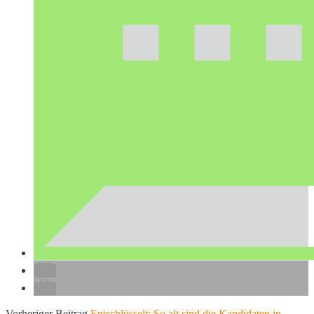
Vorheriger Beitrag
Entschlüsselt: So alt sind die Kandidaten in