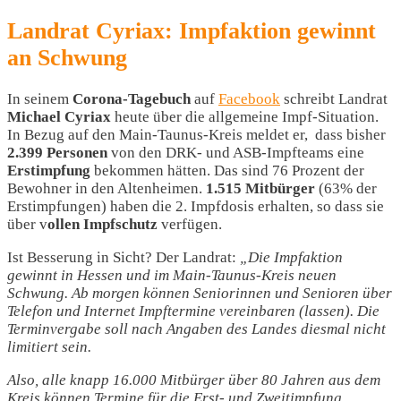
Landrat Cyriax: Impfaktion gewinnt
an Schwung
In seinem
Corona-Tagebuch
auf
Facebook
schreibt Landrat
Michael Cyriax
heute über die allgemeine Impf-Situation.
In Bezug auf den Main-Taunus-Kreis meldet er, dass bisher
2.399 Personen
von den DRK- und ASB-Impfteams eine
Erstimpfung
bekommen hätten. Das sind 76 Prozent der
Bewohner in den Altenheimen.
1.515 Mitbürger
(63% der
Erstimpfungen) haben die 2. Impfdosis erhalten, so dass sie
über v
ollen Impfschutz
verfügen.
Ist Besserung in Sicht? Der Landrat:
„Die Impfaktion
gewinnt in Hessen und im Main-Taunus-Kreis neuen
Schwung. Ab morgen können Seniorinnen und Senioren über
Telefon und Internet Impftermine vereinbaren (lassen). Die
Terminvergabe soll nach Angaben des Landes diesmal nicht
limitiert sein.
Also, alle knapp 16.000 Mitbürger über 80 Jahren aus dem
Kreis können Termine für die Erst- und Zweitimpfung