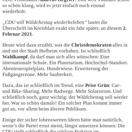
so schön klang, wird es jetzt einfach noch einmal
wiederholt:
„CDU will Wäldchestag wiederbeleben“
lautet die
Überschrift im Kreisblatt exakt ein Jahr später, an diesem
2.
Februar 2021
.
Heute wird dazu erzählt, was die
Christdemokraten
alles in
und mit der Stadt Hofheim vorhaben. Ist schließlich
Wahlkampf
, da darf man sich alles wünschen: Eine
internationale Schule. Ein Planetarium. Hochschul-Standort.
Abenteuerspielplatz. Hundewiese. Erweiterung der
Fußgängerzone. Mehr Sauberkeit.
Dazu, das ist schließlich im Trend, eine
Prise Grün
: Car-
und Bike-Sharing. Mehr Radwege. Mehr Solarstrom. Und
schließlich noch, ganz wichtig: der Wäldchestag soll wieder
her. War so schön damals! Ein solcher Plan kommt immer
gut an, vor allem beim älteren Publikum.
Einige der sicher lobenswerten Ideen hätte man natürlich,
wenn’s die Partei ernst meint, längst umsetzen können: Die
CDU stellt schließlich die stärkste Fraktion im