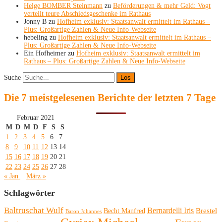
Helge BOMBER Steinmann
zu
Beförderungen & mehr Geld: Vogt
verteilt teure Abschiedsgeschenke im Rathaus
Jonny B
zu
Hofheim exklusiv: Staatsanwalt ermittelt im Rathaus –
Plus: Großartige Zahlen & Neue Info-Webseite
hebeling
zu
Hofheim exklusiv: Staatsanwalt ermittelt im Rathaus –
Plus: Großartige Zahlen & Neue Info-Webseite
Ein Hofheimer
zu
Hofheim exklusiv: Staatsanwalt ermittelt im
Rathaus – Plus: Großartige Zahlen & Neue Info-Webseite
Suche
Die 7 meistgelesenen Berichte der letzten 7 Tage
Februar 2021
M
D
M
D
F
S
S
1
2
3
4
5
6
7
8
9
10
11
12
13
14
15
16
17
18
19
20
21
22
23
24
25
26
27
28
« Jan.
März »
Schlagwörter
Baltruschat Wulf
Bernardelli Iris
Brestel
Becht Manfred
Baron Johannes