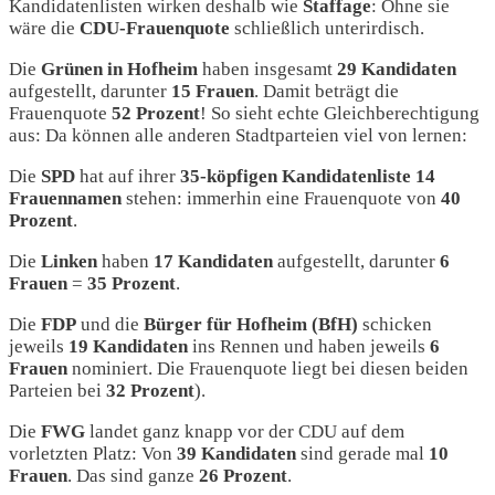
Kandidatenlisten wirken deshalb wie
Staffage
: Ohne sie
wäre die
CDU-Frauenquote
schließlich unterirdisch.
Die
Grünen in Hofheim
haben insgesamt
29 Kandidaten
aufgestellt, darunter
15 Frauen
. Damit beträgt die
Frauenquote
52 Prozent
! So sieht echte Gleichberechtigung
aus: Da können alle anderen Stadtparteien viel von lernen:
Die
SPD
hat auf ihrer
35-köpfigen Kandidatenliste 14
Frauennamen
stehen: immerhin eine Frauenquote von
40
Prozent
.
Die
Linken
haben
17 Kandidaten
aufgestellt, darunter
6
Frauen
=
35 Prozent
.
Die
FDP
und die
Bürger für Hofheim (BfH)
schicken
jeweils
19 Kandidaten
ins Rennen und haben jeweils
6
Frauen
nominiert. Die Frauenquote liegt bei diesen beiden
Parteien bei
32 Prozent
).
Die
FWG
landet ganz knapp vor der CDU auf dem
vorletzten Platz: Von
39 Kandidaten
sind gerade mal
10
Frauen
. Das sind ganze
26 Prozent
.