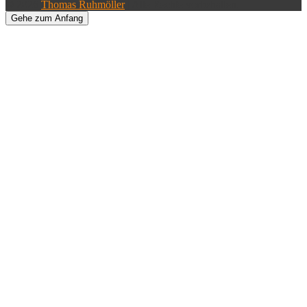
© 2026
Thomas Ruhmöller
| Alle Rechte vorbehalten.
Gehe zum Anfang