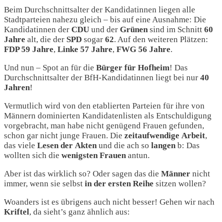
Beim Durchschnittsalter der Kandidatinnen liegen alle
Stadtparteien nahezu gleich – bis auf eine Ausnahme: Die
Kandidatinnen der
CDU
und der
Grünen
sind im Schnitt
60
Jahre
alt, die der
SPD
sogar
62
. Auf den weiteren Plätzen:
FDP 59 Jahre
,
Linke 57 Jahre
,
FWG 56 Jahre
.
Und nun – Spot an für die
Bürger für Hofheim
! Das
Durchschnittsalter der BfH-Kandidatinnen liegt bei nur
40
Jahren
!
Vermutlich wird von den etablierten Parteien für ihre von
Männern dominierten Kandidatenlisten als Entschuldigung
vorgebracht, man habe nicht genügend Frauen gefunden,
schon gar nicht junge Frauen. Die
zeitaufwendige
Arbeit
,
das viele
Lesen
der
Akten
und die ach so
langen
b: Das
wollten sich die
wenigsten Frauen
antun.
Aber ist das wirklich so? Oder sagen das die
Männer
nicht
immer, wenn sie selbst
in der ersten Reihe
sitzen wollen?
Woanders ist es übrigens auch nicht besser! Gehen wir nach
Kriftel
, da sieht’s ganz ähnlich aus: