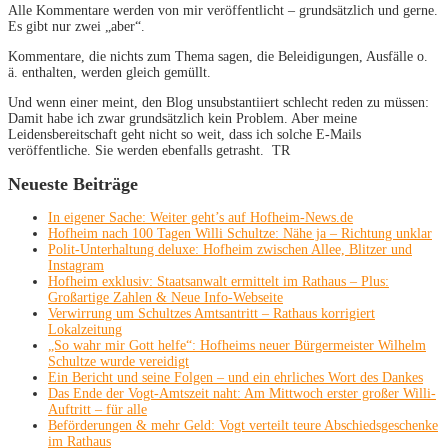
Alle Kommentare werden von mir veröffentlicht – grundsätzlich und gerne.
Es gibt nur zwei „aber“.
Kommentare, die nichts zum Thema sagen, die Beleidigungen, Ausfälle o.
ä. enthalten, werden gleich gemüllt.
Und wenn einer meint, den Blog unsubstantiiert schlecht reden zu müssen:
Damit habe ich zwar grundsätzlich kein Problem. Aber meine
Leidensbereitschaft geht nicht so weit, dass ich solche E-Mails
veröffentliche. Sie werden ebenfalls getrasht. TR
Neueste Beiträge
In eigener Sache: Weiter geht’s auf Hofheim-News.de
Hofheim nach 100 Tagen Willi Schultze: Nähe ja – Richtung unklar
Polit-Unterhaltung deluxe: Hofheim zwischen Allee, Blitzer und
Instagram
Hofheim exklusiv: Staatsanwalt ermittelt im Rathaus – Plus:
Großartige Zahlen & Neue Info-Webseite
Verwirrung um Schultzes Amtsantritt – Rathaus korrigiert
Lokalzeitung
„So wahr mir Gott helfe“: Hofheims neuer Bürgermeister Wilhelm
Schultze wurde vereidigt
Ein Bericht und seine Folgen – und ein ehrliches Wort des Dankes
Das Ende der Vogt-Amtszeit naht: Am Mittwoch erster großer Willi-
Auftritt – für alle
Beförderungen & mehr Geld: Vogt verteilt teure Abschiedsgeschenke
im Rathaus