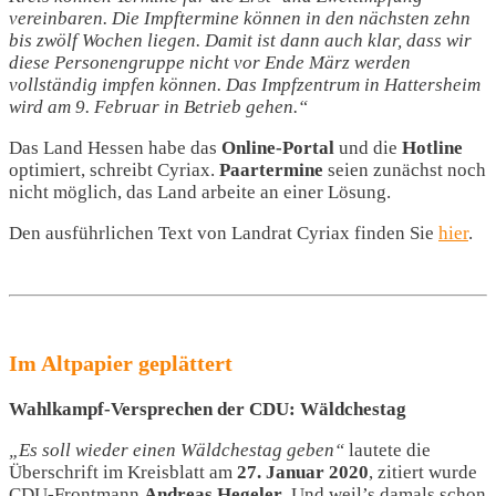
vereinbaren. Die Impftermine können in den nächsten zehn
bis zwölf Wochen liegen. Damit ist dann auch klar, dass wir
diese Personengruppe nicht vor Ende März werden
vollständig impfen können. Das Impfzentrum in Hattersheim
wird am 9. Februar in Betrieb gehen.“
Das Land Hessen habe das
Online-Portal
und die
Hotline
optimiert, schreibt Cyriax.
Paartermine
seien zunächst noch
nicht möglich, das Land arbeite an einer Lösung.
Den ausführlichen Text von Landrat Cyriax finden Sie
hier
.
Im Altpapier geplättert
Wahlkampf-Versprechen der CDU: Wäldchestag
„Es soll wieder einen Wäldchestag geben“
lautete die
Überschrift im Kreisblatt am
27. Januar 2020
, zitiert wurde
CDU-Frontmann
Andreas Hegeler
. Und weil’s damals schon