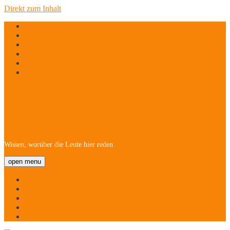
Direkt zum Inhalt
twitter
facebook
instagram
linkedin
email
phone
Hofheim/Kriftel-
Newsletter
Wissen, worüber die Leute hier reden
open menu
Startseite
Über
Namen
Menschen!
Kontakt