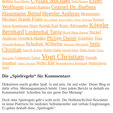
Cyriax Michael
Exner
Bettina
Buch Markus
Diehl Norman
Wolfgang
Grassel Dr. Barbara
Grassel Barbara
Hausmann Bernd
Hegeler Andreas
Henninger
Michael
Jirasek Franz
Kowacs
Kaya Haluk
Knopf Bodo
Kolar Thorsten
Köppler
Kurz Alexander
Kurjak Karl
Aaron
Kugelmann Dieter
Bernhard
Lindenthal Tanja
Nickel
Mock Hans-Jürgen
Philipp Daniel
Andreas
Schehler Tina
Overdick Madlen
Seitz
Schultze Wilhelm
Schmidt Barbara
Schwarz Michaela
Christian
Stang Gisela
Seitz Dr. Kristin
Stengel Silvia
Thaler Armin
Tulatz
Vogt Christian
Vorrath
Undeutsch Tobias
Alexander
Jonathan
Weber Ralf
Wintermeyer
Westenberger Bernhard
Völker Thomas
Axel
Die „Spielregeln“ für Kommentare
Diskutieren macht großen Spaß. Ja und nein, für und wider: Dieser Blog ist
dafür offen. Meinungsaustausch belebt. Unter jedem Bericht ist deshalb ein
Kommentarfeld: Schreiben Sie mir gerne Ihre Meinung!
Doch ohne Spielregeln geht’s wohl nicht. Der Hofheim/Kriftel-Newsletter
ist keine Plattform für mediokre Selbstdarsteller und verbale Entgleisungen.
Es gelten deshalb diese „Spielregeln“: