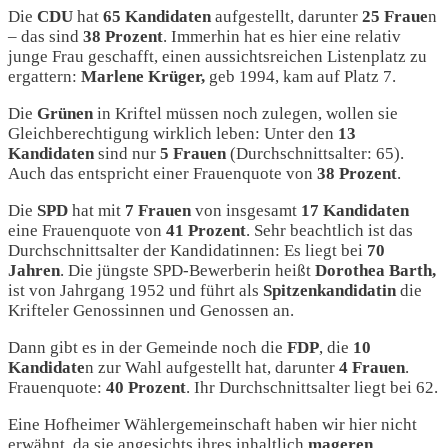
Die
CDU
hat
65 Kandidaten
aufgestellt, darunter
25 Fraue
n
– das sind
38 Prozent
. Immerhin hat es hier eine relativ
junge Frau geschafft, einen aussichtsreichen Listenplatz zu
ergattern:
Marlene Krüger,
geb 1994, kam auf Platz 7.
Die
Grünen
in Kriftel müssen noch zulegen, wollen sie
Gleichberechtigung wirklich leben: Unter den
13
Kandidaten
sind nur
5 Frauen
(Durchschnittsalter: 65).
Auch das entspricht einer Frauenquote von
38 Prozent
.
Die
SPD
hat mit
7 Frauen
von insgesamt
17 Kandidaten
eine Frauenquote von
41 Prozent
. Sehr beachtlich ist das
Durchschnittsalter der Kandidatinnen: Es liegt bei
70
Jahren
. Die jüngste SPD-Bewerberin heißt
Dorothea Barth,
ist von Jahrgang 1952 und führt als
Spitzenkandidatin
die
Krifteler Genossinnen und Genossen an.
Dann gibt es in der Gemeinde noch die
FDP
, die
10
Kandidate
n zur Wahl aufgestellt hat, darunter
4 Frauen
.
Frauenquote:
40 Prozent
. Ihr Durchschnittsalter liegt bei 62.
Eine Hofheimer Wählergemeinschaft haben wir hier nicht
erwähnt, da sie angesichts ihres inhaltlich
mageren