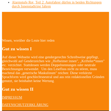
Alarmstufe Rot, Teil 2: Autofahrer dürfen in beiden Richtungen
durch Innenstadtring fahren
Hofheim/Kriftel-
Newsletter
Wissen, worüber die Leute hier reden
Gut zu wissen I
Auf dieser Webseite wird eine gendergerechte Schreibweise gepflegt,
gleichwohl auf Genderzeichen wie „Hofheimer:innen“, „Krifteler*innen“
etc. verzichtet. Stattdessen werden Doppelnennungen oder neutrale
Bezeichnungen verwendet. Um den Lesefluss nicht zu stören, muss
machmal das „generische Maskulinum“ reichen: Diese verkürzte
Sprachform wird geschlechtsneutral und aus rein redaktionellen Gründen
genutzt, sie beinhaltet keine Wertung.
Gut zu wissen II
IMPRESSUM
DATENSCHUTZERKLÄRUNG