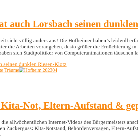
hat auch Lorsbach seinen dunklen
t sieht völlig anders aus! Die Hofheimer haben’s leidvoll erfah
r die Arbeiten vorangehen, desto größer die Ernüchterung in d
haben sich Stadtpolitiker von Computeranimationen täuschen la
ch seinen dunklen Riesen-Klotz
te Träume
ita-Not, Eltern-Aufstand & ge
 die allwöchentlichen Internet-Videos des Bürgermeisters ansc
oten Zuckerguss: Kita-Notstand, Behördenversagen, Eltern-Auf
.