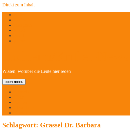
Direkt zum Inhalt
twitter
facebook
instagram
linkedin
email
phone
Hofheim/Kriftel-Newsl
Wissen, worüber die Leute hier reden
open menu
Startseite
Über
Namen
Menschen!
Kontakt
Schlagwort:
Grassel Dr. Barbara