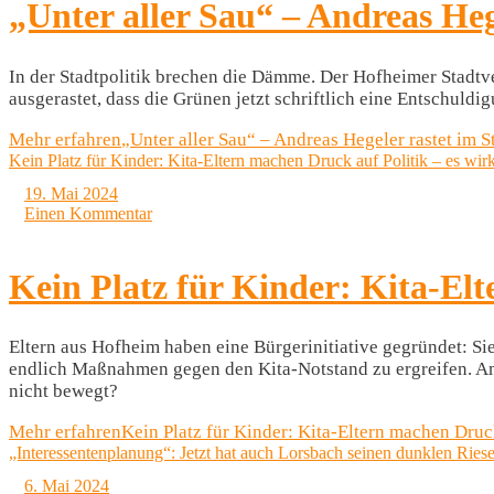
„Unter aller Sau“ – Andreas Heg
In der Stadtpolitik brechen die Dämme. Der Hofheimer Stadtve
ausgerastet, dass die Grünen jetzt schriftlich eine Entschul
Mehr erfahren
„Unter aller Sau“ – Andreas Hegeler rastet im 
Kein Platz für Kinder: Kita-Eltern machen Druck auf Politik – es wirk
19. Mai 2024
Einen Kommentar
Kein Platz für Kinder: Kita-Elt
Eltern aus Hofheim haben eine Bürgerinitiative gegründet: S
endlich Maßnahmen gegen den Kita-Notstand zu ergreifen. Am
nicht bewegt?
Mehr erfahren
Kein Platz für Kinder: Kita-Eltern machen Druck
„Interessentenplanung“: Jetzt hat auch Lorsbach seinen dunklen Ries
6. Mai 2024