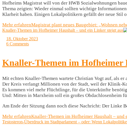
Hofheims Magistrat will von der HWB Sozialwohnungen bauen
Thema zeigten: Wieder einmal sollten wichtige Informationen 
Klarheit haben. Einigen Lokalpolitikern gefällt der neue Stil of
Mehr erfahren
Magistrat plant neues Baugebiet: „Wohnen ne
Knaller-Themen im Hofheimer Haushalt – und ein Linker steigt aus
18. Oktober 2023
6 Comments
Knaller-Themen im Hofheimer Ha
Mit echten Knaller-Themen wartete Christian Vogt auf, als er
Der Kreis verlangt Millionen von der Stadt, weil der Klinik-Ko
Es kommen viel mehr Flüchtlinge, für die Unterkünfte benötig
Und: Mitten in Marxheim soll ein großes Obdachlosenheim fü
Am Ende der Sitzung dann noch diese Nachricht: Der Linke B
Mehr erfahren
Knaller-Themen im Hofheimer Haushalt – und ei
Testosteron-Überdruck im Stadtparlament – oder: Wenn Lokalpolitik