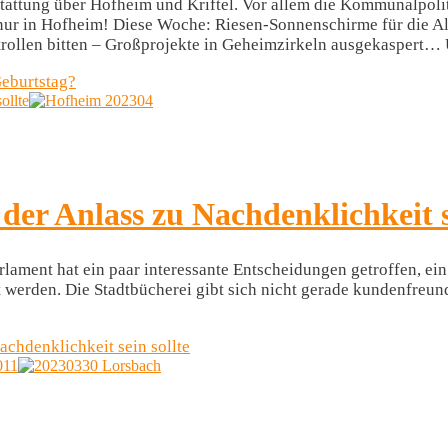
stattung über Hofheim und Kriftel. Vor allem die Kommunalpolit
 nur in Hofheim! Diese Woche: Riesen-Sonnenschirme für die Al
llen bitten – Großprojekte in Geheimzirkeln ausgekaspert… Un
Geburtstag?
ollte
er Anlass zu Nachdenklichkeit se
ment hat ein paar interessante Entscheidungen getroffen, ein
 werden. Die Stadtbücherei gibt sich nicht gerade kundenfreund
chdenklichkeit sein sollte
011