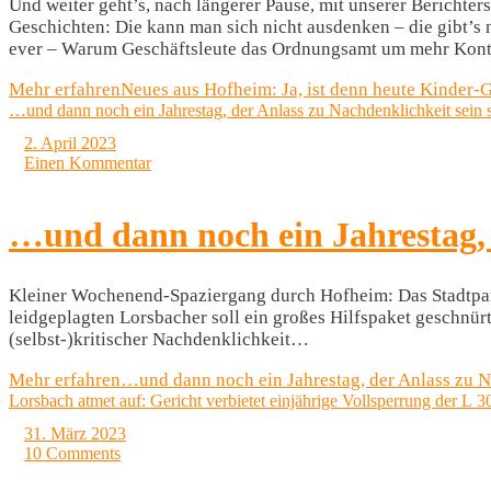
Und weiter geht’s, nach längerer Pause, mit unserer Berichter
Geschichten: Die kann man sich nicht ausdenken – die gibt’s
ever – Warum Geschäftsleute das Ordnungsamt um mehr Kontro
Mehr erfahren
Neues aus Hofheim: Ja, ist denn heute Kinder-
…und dann noch ein Jahrestag, der Anlass zu Nachdenklichkeit sein s
2. April 2023
Einen Kommentar
…und dann noch ein Jahrestag, d
Kleiner Wochenend-Spaziergang durch Hofheim: Das Stadtparla
leidgeplagten Lorsbacher soll ein großes Hilfspaket geschnürt
(selbst-)kritischer Nachdenklichkeit…
Mehr erfahren
…und dann noch ein Jahrestag, der Anlass zu Na
Lorsbach atmet auf: Gericht verbietet einjährige Vollsperrung der L 3
31. März 2023
10 Comments