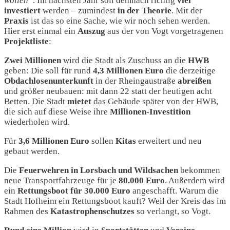
wollen“
. Im nächsten Jahr soll demnach richtig
viel
investiert
werden – zumindest
in der Theorie
. Mit der
Praxis
ist das so eine Sache, wie wir noch sehen werden.
Hier erst einmal ein
Auszug
aus der von Vogt vorgetragenen
Projektliste
:
Zwei Millionen
wird die Stadt als Zuschuss an die
HWB
geben: Die soll für rund
4,3 Millionen Euro
die derzeitige
Obdachlosenunterkunft
in der Rheingaustraße
abreißen
und größer neubauen: mit dann 22 statt der heutigen acht
Betten. Die Stadt
mietet
das Gebäude später von der HWB,
die sich auf diese Weise ihre
Millionen-Investition
wiederholen wird.
Für
3,6 Millionen Euro
sollen
Kitas
erweitert und neu
gebaut werden.
Die
Feuerwehren
in
Lorsbach
und
Wildsachen
bekommen
neue Transportfahrzeuge für je
80.000 Euro
. Außerdem wird
ein
Rettungsboot
für 30.000 Euro
angeschafft. Warum die
Stadt Hofheim ein Rettungsboot kauft? Weil der Kreis das im
Rahmen des
Katastrophenschutzes
so verlangt, so Vogt.