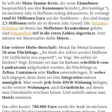
So will der
Main-Taunus-Kreis
, der seine
Einnahmen
hauptsächlich aus den
Kommunen
bezieht (
„Kreisumlage“
),
im nächsten Jahr in Hofheim richtig abkassieren: Er verlangt
rund 42 Millionen Euro
aus der Stadtkasse – das sind knapp
2,5 Millionen
mehr als in diesem Jahr. Grund: Die
Varisano-
Kliniken
, zu denen das
Hofheimer Krankenhaus
gehört,
sind
bekanntlich
tief in die roten Zahlen abgestürzt
. Jetzt
müssen wir Steuerzahler dafür
bluten
…
Eine weitere Hiobs-Botschaft:
Monat für Monat kommen
50 neue Flüchtlinge
,
„bis Ende des Jahres werden Hofheim
156 Geflüchtete neu zugeteilt“
, so Vogt. Wo sollen sie
bleiben? Vogt: Erstmals sei man im Rathaus
schriftlich vom
Landratsamt
aufgefordert worden, die Flüchtlinge in
Zelten
,
Containern
oder
Hallen
unterzubringen. Er
wehre
sich dagegen, denn dann sei eine
Integration
nahezu
unmöglich
. Man werde
jede freie HWB-Wohnung
belegen,
suche weitere
Wohnungen
, auch
Grundstücke
, auf denen
man Unterkünfte errichten könne. Und notfalls müsse man
Hotels
anmieten.
Das alles kostet:
700.000 Euro
werde die Stadt im nächsten
Jahr allein für die Unterbringung aufbringen müssen. Zum