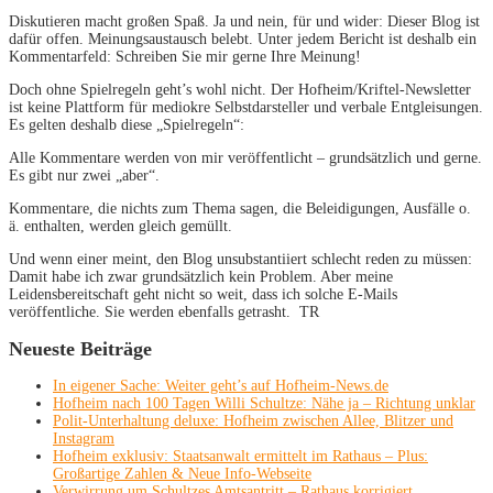
Diskutieren macht großen Spaß. Ja und nein, für und wider: Dieser Blog ist
dafür offen. Meinungsaustausch belebt. Unter jedem Bericht ist deshalb ein
Kommentarfeld: Schreiben Sie mir gerne Ihre Meinung!
Doch ohne Spielregeln geht’s wohl nicht. Der Hofheim/Kriftel-Newsletter
ist keine Plattform für mediokre Selbstdarsteller und verbale Entgleisungen.
Es gelten deshalb diese „Spielregeln“:
Alle Kommentare werden von mir veröffentlicht – grundsätzlich und gerne.
Es gibt nur zwei „aber“.
Kommentare, die nichts zum Thema sagen, die Beleidigungen, Ausfälle o.
ä. enthalten, werden gleich gemüllt.
Und wenn einer meint, den Blog unsubstantiiert schlecht reden zu müssen:
Damit habe ich zwar grundsätzlich kein Problem. Aber meine
Leidensbereitschaft geht nicht so weit, dass ich solche E-Mails
veröffentliche. Sie werden ebenfalls getrasht. TR
Neueste Beiträge
In eigener Sache: Weiter geht’s auf Hofheim-News.de
Hofheim nach 100 Tagen Willi Schultze: Nähe ja – Richtung unklar
Polit-Unterhaltung deluxe: Hofheim zwischen Allee, Blitzer und
Instagram
Hofheim exklusiv: Staatsanwalt ermittelt im Rathaus – Plus:
Großartige Zahlen & Neue Info-Webseite
Verwirrung um Schultzes Amtsantritt – Rathaus korrigiert