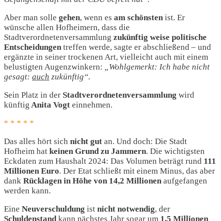
Aber man solle
gehen
, wenn es
am
schönsten
ist. Er
wünsche allen Hofheimern, dass die
Stadtverordnetenversammlung
zukünftig
weise politische
Entscheidungen
treffen werde, sagte er abschließend – und
ergänzte in seiner trockenen Art, vielleicht auch mit einem
belustigten Augenzwinkern:
„Wohlgemerkt: Ich habe nicht
gesagt:
auch
zukünftig“.
Sein Platz in der
Stadtverordnetenversammlung
wird
künftig
Anita Vogt
einnehmen.
* * * * *
Das alles hört sich
nicht gut
an. Und doch: Die Stadt
Hofheim hat
keinen Grund zu Jammern
. Die wichtigsten
Eckdaten zum Haushalt 2024: Das Volumen beträgt rund
111
Millionen Euro
. Der Etat schließt mit einem Minus, das aber
dank
Rücklagen in Höhe von 14,2 Millionen
aufgefangen
werden kann.
Eine
Neuverschuldung
ist
nicht
notwendig
, der
Schuldenstand
kann nächstes Jahr sogar um
1,5 Millionen