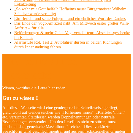
Lokalzeitung
„So wahr mir Gott helfe“: Hofheims neuer Bürgermeister Wilhelm
Schultze wurde vereidigt
Ein Bericht und seine Folgen – und ein ehrliches Wort des Dankes
Das Ende der Vogt-Amtszeit naht: Am Mittwoch erster großer Willi-
Auftritt – für alle
Beförderungen & mehr Geld: Vogt verteilt teure Abschiedsgeschenke
im Rathaus
Alarmstufe Rot, Teil 2: Autofahrer dürfen in beiden Richtungen
durch Innenstadtring fahren
Hofheim/Kriftel-
Newsletter
Wissen, worüber die Leute hier reden
Gut zu wissen I
Auf dieser Webseite wird eine gendergerechte Schreibweise gepflegt,
gleichwohl auf Genderzeichen wie „Hofheimer:innen“, „Krifteler*innen“
etc. verzichtet. Stattdessen werden Doppelnennungen oder neutrale
Bezeichnungen verwendet. Um den Lesefluss nicht zu stören, muss
machmal das „generische Maskulinum“ reichen: Diese verkürzte
Sprachform wird geschlechtsneutral und aus rein redaktionellen Gründen