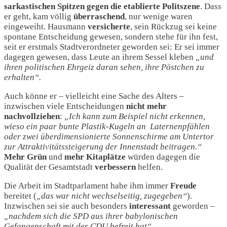
sarkastischen Spitzen gegen die etablierte Politszene
. Dass
er geht, kam völlig
überraschend
, nur wenige waren
eingeweiht. Hausmann
versicherte
, sein Rückzug sei keine
spontane Entscheidung gewesen, sondern stehe für ihn fest,
seit er erstmals Stadtverordneter geworden sei: Er sei immer
dagegen gewesen, dass Leute an ihrem Sessel kleben
„und
ihren politischen Ehrgeiz daran sehen, ihre Pöstchen zu
erhalten“.
Auch könne er – vielleicht eine Sache des Alters –
inzwischen viele Entscheidungen
nicht mehr
nachvollziehen
:
„Ich kann zum Beispiel nicht erkennen,
wieso ein paar bunte Plastik-Kugeln an Laternenpfählen
oder zwei überdimensionierte Sonnenschirme am Untertor
zur Attraktivitätssteigerung der Innenstadt beitragen.“
Mehr
Grün
und
mehr
Kitaplätze
würden dagegen die
Qualität der Gesamtstadt
verbessern
helfen.
Die Arbeit im Stadtparlament habe ihm immer
Freude
bereitet (
„das war nicht wechselseitig, zugegeben“
).
Inzwischen sei sie auch besonders
interessant
geworden
–
„nachdem sich die SPD aus ihrer babylonischen
Gefangenschaft mit der CDU befreit hat“
.