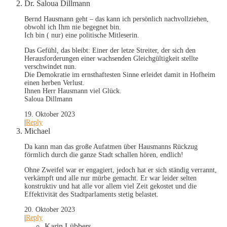
Dr. Saloua Dillmann
Bernd Hausmann geht – das kann ich persönlich nachvollziehen,
obwohl ich Ihm nie begegnet bin.
Ich bin ( nur) eine politische Mitleserin.
Das Gefühl, das bleibt: Einer der letze Streiter, der sich den
Herausforderungen einer wachsenden Gleichgültigkeit stellte
verschwindet nun.
Die Demokratie im ernsthaftesten Sinne erleidet damit in Hofheim
einen herben Verlust.
Ihnen Herr Hausmann viel Glück.
Saloua Dillmann
19. Oktober 2023
|
Reply
Michael
Da kann man das große Aufatmen über Hausmanns Rückzug
förmlich durch die ganze Stadt schallen hören, endlich!
Ohne Zweifel war er engagiert, jedoch hat er sich ständig verrannt,
verkämpft und alle nur mürbe gemacht. Er war leider selten
konstruktiv und hat alle vor allem viel Zeit gekostet und die
Effektivität des Stadtparlaments stetig belastet.
20. Oktober 2023
|
Reply
Karin Lübbers