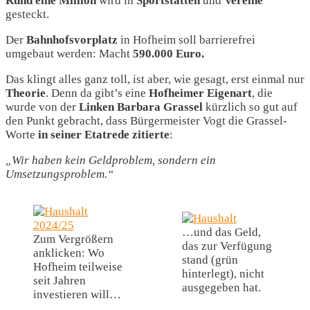
Rund
eine
Million
wird in
Sportstätten
und
Vereine
gesteckt.
Der
Bahnhofsvorplatz
in Hofheim soll barrierefrei
umgebaut werden: Macht
590.000 Euro.
Das klingt alles ganz toll, ist aber, wie gesagt, erst einmal nur
Theorie
. Denn da gibt’s eine
Hofheimer Eigenart
, die
wurde von der
Linken Barbara Grassel
kürzlich so gut auf
den Punkt gebracht, dass Bürgermeister Vogt die Grassel-
Worte
in
seiner
Etatrede
zitierte
:
„Wir haben kein Geldproblem, sondern ein
Umsetzungsproblem.“
…und das Geld,
Zum Vergrößern
das zur Verfügung
anklicken: Wo
stand (grün
Hofheim teilweise
hinterlegt), nicht
seit Jahren
ausgegeben hat.
investieren will…