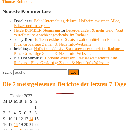
Thomas Ruhmöller
Neueste Kommentare
Dorolies
zu
Polit-Unterhaltung deluxe: Hofheim zwischen Allee,
Blitzer und Instagram
Helge BOMBER Steinmann
zu
Beförderungen & mehr Geld: Vogt
verteilt teure Abschiedsgeschenke im Rathaus
Jonny B
zu
Hofheim exklusiv: Staatsanwalt ermittelt im Rathaus –
Plus: Großartige Zahlen & Neue Info-Webseite
hebeling
zu
Hofheim exklusiv: Staatsanwalt ermittelt im Rathaus –
Plus: Großartige Zahlen & Neue Info-Webseite
Ein Hofheimer
zu
Hofheim exklusiv: Staatsanwalt ermittelt im
Rathaus – Plus: Großartige Zahlen & Neue Info-Webseite
Suche
Die 7 meistgelesenen Berichte der letzten 7 Tage
Oktober 2023
M
D
M
D
F
S
S
1
2
3
4
5
6
7
8
9
10
11
12
13
14
15
16
17
18
19
20
21
22