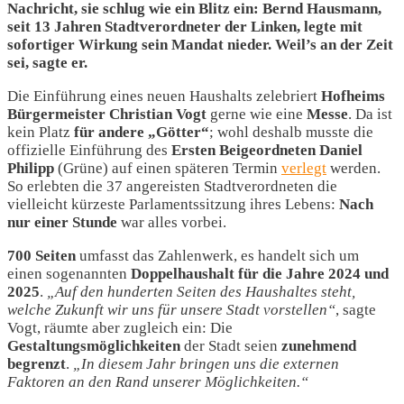
Nachricht, sie schlug wie ein Blitz ein: Bernd Hausmann,
seit 13 Jahren Stadtverordneter der Linken, legte mit
sofortiger Wirkung sein Mandat nieder. Weil’s an der Zeit
sei, sagte er.
Die Einführung eines neuen Haushalts zelebriert
Hofheims
Bürgermeister Christian Vogt
gerne wie eine
Messe
. Da ist
kein Platz
für andere „Götter“
; wohl deshalb musste die
offizielle Einführung des
Ersten Beigeordneten Daniel
Philipp
(Grüne) auf einen späteren Termin
verlegt
werden.
So erlebten die 37 angereisten Stadtverordneten die
vielleicht kürzeste Parlamentssitzung ihres Lebens:
Nach
nur einer Stunde
war alles vorbei.
700 Seiten
umfasst das Zahlenwerk, es handelt sich um
einen sogenannten
Doppelhaushalt für die Jahre 2024 und
2025
.
„Auf den hunderten Seiten des Haushaltes steht,
welche Zukunft wir uns für unsere Stadt vorstellen“
, sagte
Vogt, räumte aber zugleich ein: Die
Gestaltungsmöglichkeiten
der Stadt seien
zunehmend
begrenzt
.
„In diesem Jahr bringen uns die externen
Faktoren an den Rand unserer Möglichkeiten.“