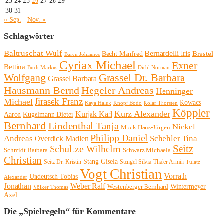
23
24
25
26
27
28
29
30
31
« Sep.
Nov. »
Schlagwörter
Baltruschat Wulf
Bernardelli Iris
Brestel
Becht Manfred
Baron Johannes
Cyriax Michael
Exner
Bettina
Buch Markus
Diehl Norman
Wolfgang
Grassel Dr. Barbara
Grassel Barbara
Hausmann Bernd
Hegeler Andreas
Henninger
Michael
Jirasek Franz
Kowacs
Kaya Haluk
Knopf Bodo
Kolar Thorsten
Köppler
Kurz Alexander
Kurjak Karl
Aaron
Kugelmann Dieter
Bernhard
Lindenthal Tanja
Nickel
Mock Hans-Jürgen
Philipp Daniel
Andreas
Schehler Tina
Overdick Madlen
Seitz
Schultze Wilhelm
Schmidt Barbara
Schwarz Michaela
Christian
Stang Gisela
Seitz Dr. Kristin
Stengel Silvia
Thaler Armin
Tulatz
Vogt Christian
Vorrath
Undeutsch Tobias
Alexander
Jonathan
Weber Ralf
Wintermeyer
Westenberger Bernhard
Völker Thomas
Axel
Die „Spielregeln“ für Kommentare