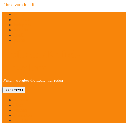
Direkt zum Inhalt
twitter
facebook
instagram
linkedin
email
phone
Hofheim/Kriftel-
Newsletter
Wissen, worüber die Leute hier reden
open menu
Startseite
Über
Namen
Menschen!
Kontakt