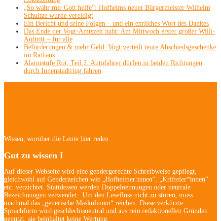
„So wahr mir Gott helfe“: Hofheims neuer Bürgermeister Wilhelm
Schultze wurde vereidigt
Ein Bericht und seine Folgen – und ein ehrliches Wort des Dankes
Das Ende der Vogt-Amtszeit naht: Am Mittwoch erster großer Willi-
Auftritt – für alle
Beförderungen & mehr Geld: Vogt verteilt teure Abschiedsgeschenke
im Rathaus
Alarmstufe Rot, Teil 2: Autofahrer dürfen in beiden Richtungen
durch Innenstadtring fahren
Hofheim/Kriftel-
Newsletter
Wissen, worüber die Leute hier reden
Gut zu wissen I
Auf dieser Webseite wird eine gendergerechte Schreibweise gepflegt,
gleichwohl auf Genderzeichen wie „Hofheimer:innen“, „Krifteler*innen“
etc. verzichtet. Stattdessen werden Doppelnennungen oder neutrale
Bezeichnungen verwendet. Um den Lesefluss nicht zu stören, muss
machmal das „generische Maskulinum“ reichen: Diese verkürzte
Sprachform wird geschlechtsneutral und aus rein redaktionellen Gründen
genutzt, sie beinhaltet keine Wertung.