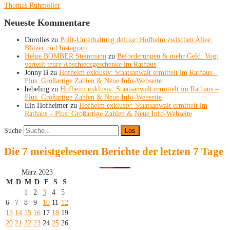
Thomas Ruhmöller
Neueste Kommentare
Dorolies
zu
Polit-Unterhaltung deluxe: Hofheim zwischen Allee,
Blitzer und Instagram
Helge BOMBER Steinmann
zu
Beförderungen & mehr Geld: Vogt
verteilt teure Abschiedsgeschenke im Rathaus
Jonny B
zu
Hofheim exklusiv: Staatsanwalt ermittelt im Rathaus –
Plus: Großartige Zahlen & Neue Info-Webseite
hebeling
zu
Hofheim exklusiv: Staatsanwalt ermittelt im Rathaus –
Plus: Großartige Zahlen & Neue Info-Webseite
Ein Hofheimer
zu
Hofheim exklusiv: Staatsanwalt ermittelt im
Rathaus – Plus: Großartige Zahlen & Neue Info-Webseite
Suche
Die 7 meistgelesenen Berichte der letzten 7 Tage
März 2023
M
D
M
D
F
S
S
1
2
3
4
5
6
7
8
9
10
11
12
13
14
15
16
17
18
19
20
21
22
23
24
25
26