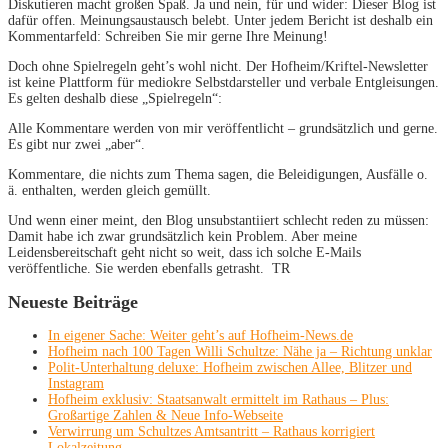
Diskutieren macht großen Spaß. Ja und nein, für und wider: Dieser Blog ist
dafür offen. Meinungsaustausch belebt. Unter jedem Bericht ist deshalb ein
Kommentarfeld: Schreiben Sie mir gerne Ihre Meinung!
Doch ohne Spielregeln geht’s wohl nicht. Der Hofheim/Kriftel-Newsletter
ist keine Plattform für mediokre Selbstdarsteller und verbale Entgleisungen.
Es gelten deshalb diese „Spielregeln“:
Alle Kommentare werden von mir veröffentlicht – grundsätzlich und gerne.
Es gibt nur zwei „aber“.
Kommentare, die nichts zum Thema sagen, die Beleidigungen, Ausfälle o.
ä. enthalten, werden gleich gemüllt.
Und wenn einer meint, den Blog unsubstantiiert schlecht reden zu müssen:
Damit habe ich zwar grundsätzlich kein Problem. Aber meine
Leidensbereitschaft geht nicht so weit, dass ich solche E-Mails
veröffentliche. Sie werden ebenfalls getrasht. TR
Neueste Beiträge
In eigener Sache: Weiter geht’s auf Hofheim-News.de
Hofheim nach 100 Tagen Willi Schultze: Nähe ja – Richtung unklar
Polit-Unterhaltung deluxe: Hofheim zwischen Allee, Blitzer und
Instagram
Hofheim exklusiv: Staatsanwalt ermittelt im Rathaus – Plus:
Großartige Zahlen & Neue Info-Webseite
Verwirrung um Schultzes Amtsantritt – Rathaus korrigiert
Lokalzeitung