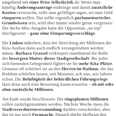
umgehend mit
einer Prise Selbstkritik
ab: Wenn man
künftig
Änderungsanträge
einbringe und damit
zusätzliche
Kosten
verursache, solle man gefälligst sagen, wo man Geld
einsparen
wollen. Das sollte eigentlich
parlamentarisches
Grundwissen
sein, wird aber immer wieder gerne vergessen:
Die Sechs-Mio-Ausgabe hatte die Opposition
„on top“
durchgesetzt –
ganz
ohne
Einsparungsvorschläge
.
Die
Linken
mäkelten, dass bei Streichung der Millionen der
Kita-Ausbau dann auch endlich vorangetrieben werden
müsse.
Barbara Grassel
verkörpert zunehmend die Rolle
der
besorgten Mutter dieser Stadtgesellschaft
: Bei jeder
sich bietenden Gelegenheit fightet sie für
mehr Kita-Plätze
.
Genauso oft scheitert sie an den
Herren im Rathaus
, die das
Problem schleifen lassen, seit Monaten, ach was, seit Jahren
schon. Die
Behäbigkeit der behördlichen Führungsriege
lässt denn auch eine Besserung kaum erwarten –
ob mit oder
ohne zusätzliche Millionen
.
Am Ende wurde beschlossen: Die
eingeplanten Millionen
sollen zurückgenommen werden. Nächste Woche muss die
Stadtverordnetenversammlung
darüber entscheiden, aber
das ist nur noch
Formsache
. Danach dürfte Hofheim den