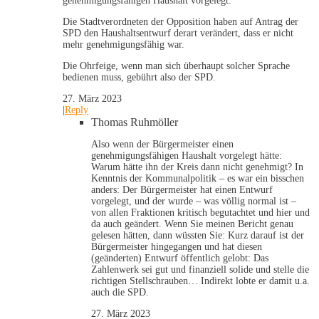
genehmigungsfähigen Haushalt vorgelegt.
Die Stadtverordneten der Opposition haben auf Antrag der
SPD den Haushaltsentwurf derart verändert, dass er nicht
mehr genehmigungsfähig war.
Die Ohrfeige, wenn man sich überhaupt solcher Sprache
bedienen muss, gebührt also der SPD.
27. März 2023
|
Reply
Thomas Ruhmöller
Also wenn der Bürgermeister einen
genehmigungsfähigen Haushalt vorgelegt hätte:
Warum hätte ihn der Kreis dann nicht genehmigt? In
Kenntnis der Kommunalpolitik – es war ein bisschen
anders: Der Bürgermeister hat einen Entwurf
vorgelegt, und der wurde – was völlig normal ist –
von allen Fraktionen kritisch begutachtet und hier und
da auch geändert. Wenn Sie meinen Bericht genau
gelesen hätten, dann wüssten Sie: Kurz darauf ist der
Bürgermeister hingegangen und hat diesen
(geänderten) Entwurf öffentlich gelobt: Das
Zahlenwerk sei gut und finanziell solide und stelle die
richtigen Stellschrauben… Indirekt lobte er damit u.a.
auch die SPD.
27. März 2023