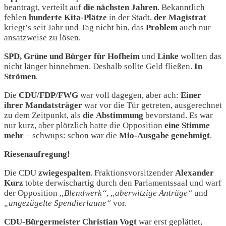
beantragt, verteilt auf
die nächsten Jahren
. Bekanntlich
fehlen
hunderte Kita-Plätze
in der Stadt,
der
Magistrat
kriegt’s seit Jahr und Tag nicht hin, das
Problem
auch nur
ansatzweise zu lösen.
SPD, Grüne und Bürger für Hofheim
und
Linke
wollten das
nicht länger hinnehmen. Deshalb sollte Geld fließen.
In
Strömen
.
Die
CDU/FDP/FWG
war voll dagegen, aber ach:
Einer
ihrer
Mandatsträger
war vor die Tür getreten, ausgerechnet
zu dem Zeitpunkt, als
die
Abstimmung
bevorstand. Es war
nur kurz, aber plötzlich hatte die Opposition
eine Stimme
mehr
– schwups: schon war die
Mio-Ausgabe genehmigt
.
Riesenaufregung!
Die CDU
zwiegespalten
. Fraktionsvorsitzender
Alexander
Kurz
tobte derwischartig durch den Parlamentssaal und warf
der Opposition
„Blendwerk“
,
„aberwitzige Anträge“
und
„ungezügelte Spendierlaune“
vor.
CDU-Bürgermeister Christian Vogt
war erst geplättet,