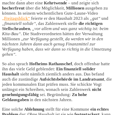
machte dann aber eine
Kehrtwende
– und zeigte sich
hocherfreut
über die Möglichkeit,
Millionen
ausgeben zu
können. In seinem wöchentlichen Gute-Laune-Video
„Freitagsblick“
feierte er den Haushalt 2023 als
„gut“
und
„finanziell solide“
, das Zahlenwerk stelle
die richtigen
Stellschrauben
,
„vor allem und was ganz wichtig ist: beim
Kita-Bau“
. Die Stadtverordneten hätten der Verwaltung
Millionen „
zur Verfügung gestellt, da werden wir in den
nächsten Jahren dann auch genug Finanzmittel zur
Verfügung haben, dass wir dann so richtig in die Umsetzung
gehen“.
So also sprach
Hofheims Rathauschef
, doch offenbar hatte
ihn das viele Geld geblendet:
Ein finanziell solider
Haushalt
sieht nämlich ziemlich anders aus. Das befand
auch die zuständige
Aufsichtsbehörde im Landratsamt
, die
jeden kommunalen Etat prüfen muss. Sie schickte Vogt
unlängst ein Schreiben, wonach sein Zahlenwerk
nicht
genehmigungsfähig
sei. Begründung:
Zu hohe
Geldausgaben
in den nächsten Jahren.
Eine solche
Ablehnung
stellt für eine Kommune
ein echtes
Problem
dar: Ohne Haushalt ist sie wie
festgetackert
, kann