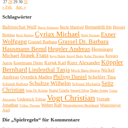
27
28
29
30
31
« Feb.
Apr. »
Schlagwörter
Baltruschat Wulf
Bernardelli Iris
Brestel
Becht Manfred
Baron Johannes
Cyriax Michael
Exner
Bettina
Buch Markus
Diehl Norman
Wolfgang
Grassel Dr. Barbara
Grassel Barbara
Hausmann Bernd
Hegeler Andreas
Henninger
Michael
Jirasek Franz
Kowacs
Kaya Haluk
Knopf Bodo
Kolar Thorsten
Köppler
Kurz Alexander
Kurjak Karl
Aaron
Kugelmann Dieter
Bernhard
Lindenthal Tanja
Nickel
Mock Hans-Jürgen
Philipp Daniel
Andreas
Schehler Tina
Overdick Madlen
Seitz
Schultze Wilhelm
Schmidt Barbara
Schwarz Michaela
Christian
Stang Gisela
Seitz Dr. Kristin
Stengel Silvia
Thaler Armin
Tulatz
Vogt Christian
Vorrath
Undeutsch Tobias
Alexander
Jonathan
Weber Ralf
Wintermeyer
Westenberger Bernhard
Völker Thomas
Axel
Die „Spielregeln“ für Kommentare