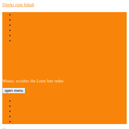
Direkt zum Inhalt
twitter
facebook
instagram
linkedin
email
phone
Hofheim/Kriftel-
Newsletter
Wissen, worüber die Leute hier reden
open menu
Startseite
Über
Namen
Menschen!
Kontakt