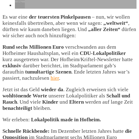
Es war eine
der teuersten Pinkelpausen
– nun, wir wollen
keinesfalls übertreiben, aber wenn wir sagen:
„weltweit“
,
dürften wir kaum daneben liegen. Und
„aller Zeiten“
dürfen
wir sicher auch noch hinzufügen:
Rund sechs Millionen Euro
verschwanden aus dem
Hofheimer Haushaltsplan, weil ein
CDU-Lokalpolitiker
kurz ausgetreten war. Der Hofheim/Kriftel-Newsletter hatte
exklusiv
darüber berichtet, im Stadtparlament gab’s
daraufhin
tumultartige Szenen
. Ende letzten Jahres war’s
passiert, nachzulesen
hier
.
Jetzt ist das Geld
wieder da
. Zugleich erweisen sich viele
wohltönende Worte
unserer Lokalpolitiker als
Schall und
Rauch
. Und viele
Kinder
und
Eltern
werden auf lange Zeit
benachteiligt
bleiben.
Wir erleben:
Lokalpolitik made in Hofheim.
Schnelle Rückbende:
Im Dezember letzten Jahres hatte
die
Opposition
im Stadtparlament sechs Millionen Euro