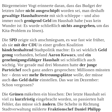
Bürgermeister Vogt erinnerte daran, dass das Budget der
letzten Jahre
nicht ausgeschöpft
worden sei, man deshalb
gewaltige Haushaltsreste
mit sich schleppe – und also
immer noch
genügend Geld
im Haushalt habe (was kein
Wunder ist: Es wurde schließlich
nichts ausgegeben,
um das
Kita-Problem zu lösen).
Die
SPD
zeigte sich anschmiegsam, es war fast wie früher,
als sie
mit der CDU
in einer großen Koalition
händchenhaltend
Stadtpolitik machte: Es sei wirklich
Geld
genug
vorhanden, befand
Aaron Kowacs
, und
ein
genehmigungsfähiger Haushalt
sei schließlich auch
wichtig. Vor gerade mal drei Monaten hatte
der junge
Parteichef
noch ganz anders gesprochen: Millionen müssten
her – denn wer
mehr Betreuungsplätze
wolle, der müsse
auch
das Geld dafür
einstellen. Das war im Dezember:
Schon vergessen?
Die
Grünen
mäkelten ein bisschen: Der letzte Haushalt sei
viel zu
kurzfristig
eingebracht worden, so passierten halt
Fehler, das müsse sich
ändern
. Die Schelte in Richtung
Stadtverwaltung milderte
Fraktionschef Daniel Philipp