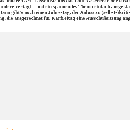
 anderen Art! Lassen Sie uns das Polit-Geschehen der letzt
 andere vertagt – und ein spannendes Thema einfach ausgekla
ann gibt’s noch einen Jahrestag, der Anlass zu (selbst-)kriti
g, die ausgerechnet für Karfreitag eine Ausschußsitzung ange
s