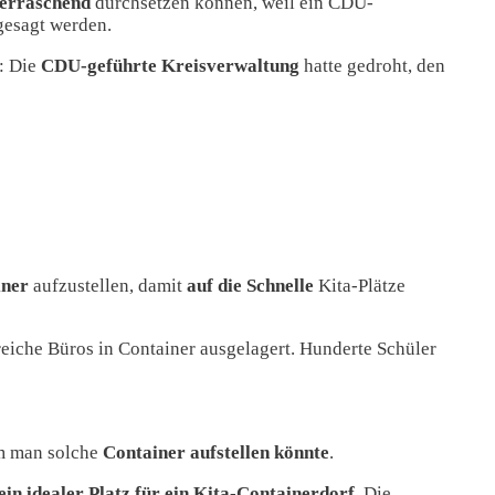
erraschend
durchsetzen können, weil ein CDU-
gesagt werden.
: Die
CDU-geführte Kreisverwaltung
hatte gedroht, den
iner
aufzustellen, damit
auf die Schnelle
Kita-Plätze
eiche Büros in Container ausgelagert. Hunderte Schüler
em man solche
Container aufstellen könnte
.
ein
idealer Platz für ein Kita-Containerdorf.
Die