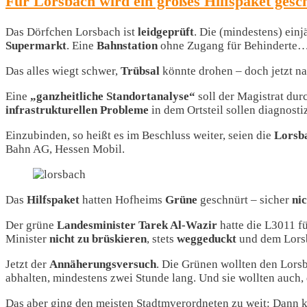
Für Lorsbach wird ein großes Hilfspaket gesc
Das Dörfchen Lorsbach ist
leidgeprüft
. Die (mindestens) ein
Supermarkt
. Eine
Bahnstation
ohne Zugang für Behinderte
Das alles wiegt schwer,
Trübsal
könnte drohen – doch jetzt n
Eine
„ganzheitliche Standortanalyse“
soll der Magistrat dur
infrastrukturellen Probleme
in dem Ortsteil sollen diagnosti
Einzubinden, so heißt es im Beschluss weiter, seien die
Lorsb
Bahn AG, Hessen Mobil.
Das
Hilfspaket
hatten Hofheims
Grüne
geschnürt – sicher
ni
Der grüne
Landesminister Tarek Al-Wazir
hatte die L3011 f
Minister
nicht zu brüskieren
, stets
weggeduckt
und dem Lorsb
Jetzt der
Annäherungsversuch
. Die Grünen wollten den Lorsb
abhalten, mindestens zwei Stunde lang. Und sie wollten auch,
Das aber ging den meisten Stadtmverordneten zu weit: Dann 