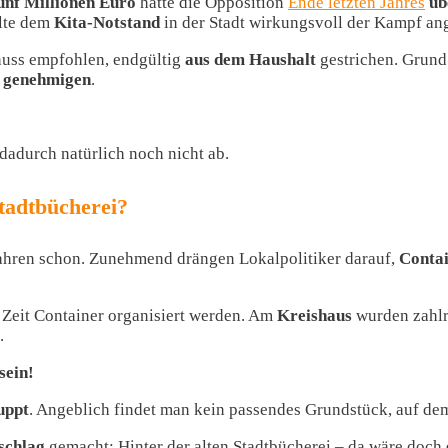
ünf Millionen Euro
hatte die Opposition
Ende letzten Jahres
üb
llte dem
Kita-Notstand
in der Stadt wirkungsvoll der Kampf an
huss empfohlen, endgültig
aus dem Haushalt
gestrichen. Grund
u genehmigen
.
dadurch natürlich noch nicht ab.
Stadtbücherei?
 Jahren schon. Zunehmend drängen Lokalpolitiker darauf,
Conta
 Zeit Container organisiert werden. Am
Kreishaus
wurden zahlr
.
sein!
uppt
. Angeblich findet man kein passendes Grundstück, auf d
rschlag
gemacht: Hinter der alten Stadtbücherei – da wäre doch