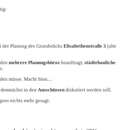
tig:
ei der Planung des Grundstücks
Elisabethenstraße 3
(alte
rden
mehrere Planungsbüros
beauftragt,
städtebauliche
n.
rden müsse. Macht Sinn…
r demnächst in den
Ausschüssen
diskutiert werden soll.
gens nichts mehr gesagt.