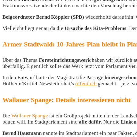
Fraktionsvorsitzende der Linken machte den Vorschlag bereits
Beigeordneter Bernd Köppler (SPD)
wiederholte daraufhin, 
Vielleicht liegt genau da die
Ursache des Kita-Problems
: De
Armer Stadtwald: 10-Jahres-Plan bleibt in Pl
Über das Thema
Forsteinrichtungswerk
haben wir kürzlich a
überfällig. Eigentlich sollte das Werk jetzt vom Parlament
ver
In den Entwurf hatte der Magistrat die Passage
hineingeschmu
Hofheim/Kriftel-Newsletter hat’s
öffentlich
gemacht – jetzt s
Wallauer Spange: Details interessieren nicht
Die
Wallauer Spange
ist ein Großprojekt mitten in der Landsc
bauen will. Im Stadtparlament sind
alle dafür
. Nur die
Linken
Bernd Hausmann
nannte im Stadtparlament ein paar Fakten, 