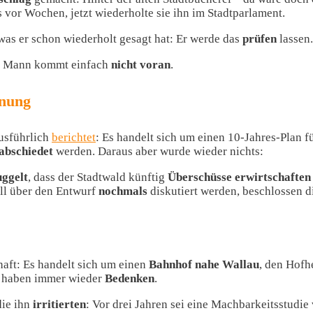
 vor Wochen, jetzt wiederholte sie ihn im Stadtparlament.
was er schon wiederholt gesagt hat: Er werde das
prüfen
lassen.
r Mann kommt einfach
nicht voran
.
anung
usführlich
berichtet
: Es handelt sich um einen 10-Jahres-Plan fü
abschiedet
werden. Daraus aber wurde wieder nichts:
ggelt
, dass der Stadtwald künftig
Überschüsse
erwirtschaften
oll über den Entwurf
nochmals
diskutiert werden, beschlossen d
haft: Es handelt sich um einen
Bahnhof nahe Wallau
, den Hof
haben immer wieder
Bedenken
.
die ihn
irritierten
: Vor drei Jahren sei eine Machbarkeitsstudi