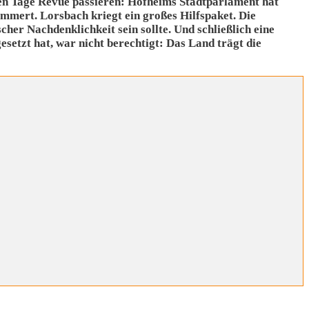
en Tage Revue passieren: Hofheims Stadtparlament hat
mmert. Lorsbach kriegt ein großes Hilfspaket. Die
scher Nachdenklichkeit sein sollte.
Und schließlich eine
setzt hat, war nicht berechtigt: Das Land trägt die