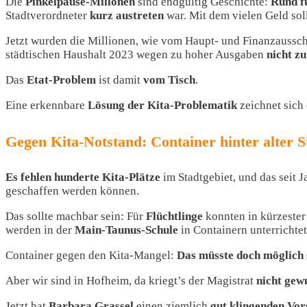
Die
Pinkelpause-Millonen
sind endgültig Geschichte:
Rund f
Stadtverordneter
kurz
austreten
war. Mit dem vielen Geld so
Jetzt wurden die Millionen, wie vom Haupt- und Finanzaussc
städtischen Haushalt 2023 wegen zu hoher Ausgaben
nicht z
Das
Etat-Problem
ist damit
vom Tisch
.
Eine erkennbare
Lösung
der Kita-Problematik
zeichnet sich 
Gegen Kita-Notstand: Container hinter alter 
Es fehlen hunderte Kita-Plätze
im Stadtgebiet, und das seit
geschaffen werden können.
Das sollte machbar sein: Für
Flüchtlinge
konnten in kürzester
werden in der
Main-Taunus-Schule
in Containern unterrichtet
Container gegen den Kita-Mangel:
Das müsste doch möglich 
Aber wir sind in Hofheim, da kriegt’s der Magistrat
nicht gew
Jetzt hat
Barbara Grassel
einen ziemlich
gut klingenden Vo