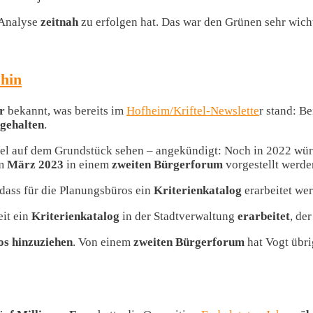
-Analyse
zeitnah
zu erfolgen hat. Das war den Grünen sehr wich
 hin
r
bekannt, was bereits im
Hofheim/Kriftel-Newslette
r stand: B
ngehalten
.
otel auf dem Grundstück sehen – angekündigt: Noch in 2022 wü
im
März 2023
in einem
zweiten
Bürgerforum
vorgestellt werde
 dass für die Planungsbüros ein
Kriterienkatalog
erarbeitet we
eit ein
Kriterienkatalog
in der Stadtverwaltung
erarbeitet
, de
os hinzuziehen
. Von einem
zweiten Bürgerforum
hat Vogt übri