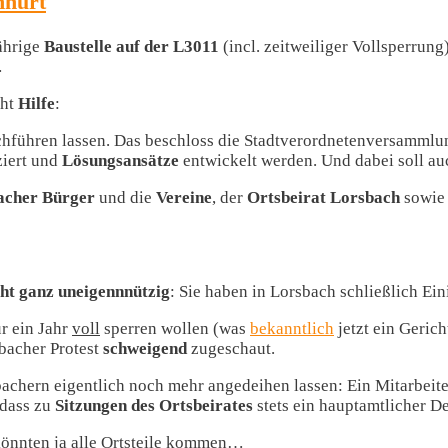
hnürt
jährige
Baustelle auf der L3011
(incl. zeitweiliger Vollsperrun
…
aht
Hilfe
:
chführen lassen. Das beschloss die Stadtverordnetenversammlung
ziert und
Lösungsansätze
entwickelt werden. Und dabei soll a
acher Bürger
und die
Vereine
, der
Ortsbeirat Lorsbach
sowie 
cht
ganz
uneigennnützig
: Sie haben in Lorsbach schließlich Ei
ür ein Jahr
voll
sperren wollen (was
bekanntlich
jetzt ein Geric
acher Protest
schweigend
zugeschaut.
achern eigentlich noch mehr angedeihen lassen: Ein Mitarbeite
 dass zu
Sitzungen des Ortsbeirates
stets ein hauptamtlicher D
könnten ja alle Ortsteile kommen…