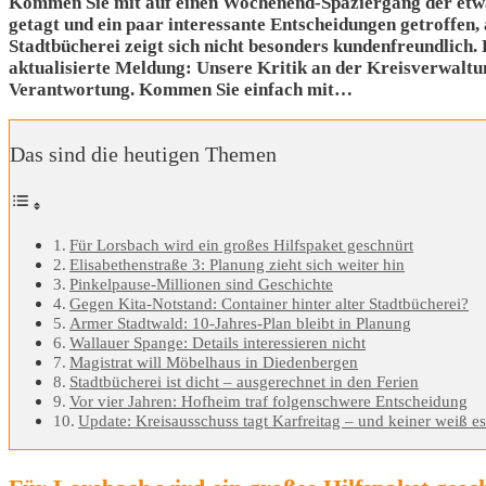
Kommen Sie mit auf einen Wochenend-Spaziergang der etwas
getagt und ein paar interessante Entscheidungen getroffen,
Stadtbücherei zeigt sich nicht besonders kundenfreundlich. D
aktualisierte Meldung: Unsere Kritik an der Kreisverwaltun
Verantwortung.
Kommen Sie einfach mit…
Das sind die heutigen Themen
Für Lorsbach wird ein großes Hilfspaket geschnürt
Elisabethenstraße 3: Planung zieht sich weiter hin
Pinkelpause-Millionen sind Geschichte
Gegen Kita-Notstand: Container hinter alter Stadtbücherei?
Armer Stadtwald: 10-Jahres-Plan bleibt in Planung
Wallauer Spange: Details interessieren nicht
Magistrat will Möbelhaus in Diedenbergen
Stadtbücherei ist dicht – ausgerechnet in den Ferien
Vor vier Jahren: Hofheim traf folgenschwere Entscheidung
Update: Kreisausschuss tagt Karfreitag – und keiner weiß e