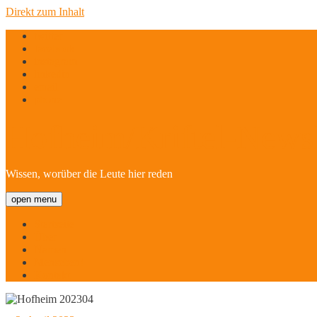
Direkt zum Inhalt
twitter
facebook
instagram
linkedin
email
phone
Hofheim/Kriftel-Newsl
Wissen, worüber die Leute hier reden
open menu
Startseite
Über
Namen
Menschen!
Kontakt