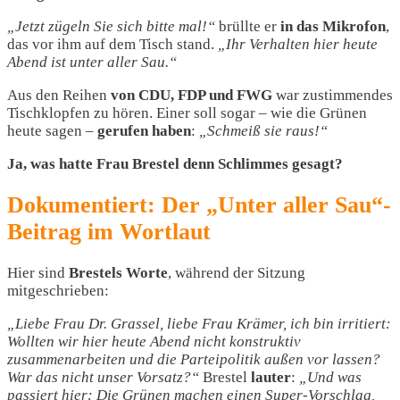
„Jetzt zügeln Sie sich bitte mal!“
brüllte er
in das
Mikrofon
,
das vor ihm auf dem Tisch stand.
„Ihr Verhalten hier heute
Abend ist unter aller Sau.“
Aus den Reihen
von CDU, FDP und FWG
war zustimmendes
Tischklopfen zu hören. Einer soll sogar – wie die Grünen
heute sagen –
gerufen haben
:
„Schmeiß sie raus!“
Ja, was hatte Frau Brestel denn Schlimmes gesagt?
Dokumentiert: Der „Unter aller Sau“-
Beitrag im Wortlaut
Hier sind
Brestels Worte
, während der Sitzung
mitgeschrieben:
„Liebe Frau Dr. Grassel, liebe Frau Krämer, ich bin irritiert:
Wollten wir hier heute Abend nicht konstruktiv
zusammenarbeiten und die Parteipolitik außen vor lassen?
War das nicht unser Vorsatz?“
Brestel
lauter
:
„Und was
passiert hier: Die Grünen machen einen Super-Vorschlag,