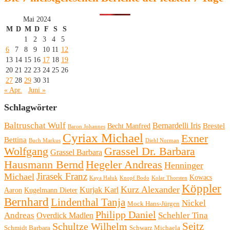
Mai 2024
M
D
M
D
F
S
S
1
2
3
4
5
6
7
8
9
10
11
12
13
14
15
16
17
18
19
20
21
22
23
24
25
26
27
28
29
30
31
« Apr.
Juni »
Schlagwörter
Baltruschat Wulf
Bernardelli Iris
Brestel
Becht Manfred
Baron Johannes
Cyriax Michael
Exner
Bettina
Buch Markus
Diehl Norman
Wolfgang
Grassel Dr. Barbara
Grassel Barbara
Hausmann Bernd
Hegeler Andreas
Henninger
Michael
Jirasek Franz
Kowacs
Kaya Haluk
Knopf Bodo
Kolar Thorsten
Köppler
Kurz Alexander
Kurjak Karl
Aaron
Kugelmann Dieter
Bernhard
Lindenthal Tanja
Nickel
Mock Hans-Jürgen
Philipp Daniel
Andreas
Schehler Tina
Overdick Madlen
Seitz
Schultze Wilhelm
Schmidt Barbara
Schwarz Michaela