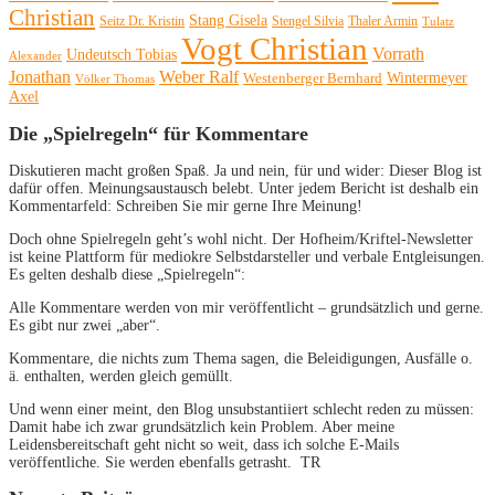
Christian
Stang Gisela
Seitz Dr. Kristin
Stengel Silvia
Thaler Armin
Tulatz
Vogt Christian
Vorrath
Undeutsch Tobias
Alexander
Jonathan
Weber Ralf
Wintermeyer
Westenberger Bernhard
Völker Thomas
Axel
Die „Spielregeln“ für Kommentare
Diskutieren macht großen Spaß. Ja und nein, für und wider: Dieser Blog ist
dafür offen. Meinungsaustausch belebt. Unter jedem Bericht ist deshalb ein
Kommentarfeld: Schreiben Sie mir gerne Ihre Meinung!
Doch ohne Spielregeln geht’s wohl nicht. Der Hofheim/Kriftel-Newsletter
ist keine Plattform für mediokre Selbstdarsteller und verbale Entgleisungen.
Es gelten deshalb diese „Spielregeln“:
Alle Kommentare werden von mir veröffentlicht – grundsätzlich und gerne.
Es gibt nur zwei „aber“.
Kommentare, die nichts zum Thema sagen, die Beleidigungen, Ausfälle o.
ä. enthalten, werden gleich gemüllt.
Und wenn einer meint, den Blog unsubstantiiert schlecht reden zu müssen:
Damit habe ich zwar grundsätzlich kein Problem. Aber meine
Leidensbereitschaft geht nicht so weit, dass ich solche E-Mails
veröffentliche. Sie werden ebenfalls getrasht. TR