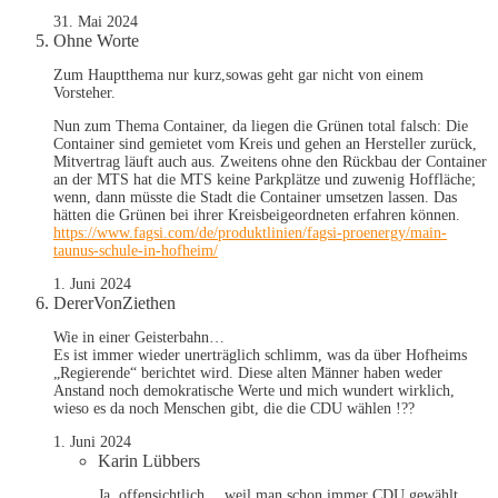
31. Mai 2024
Ohne Worte
Zum Hauptthema nur kurz,sowas geht gar nicht von einem
Vorsteher.
Nun zum Thema Container, da liegen die Grünen total falsch: Die
Container sind gemietet vom Kreis und gehen an Hersteller zurück,
Mitvertrag läuft auch aus. Zweitens ohne den Rückbau der Container
an der MTS hat die MTS keine Parkplätze und zuwenig Hoffläche;
wenn, dann müsste die Stadt die Container umsetzen lassen. Das
hätten die Grünen bei ihrer Kreisbeigeordneten erfahren können.
https://www.fagsi.com/de/produktlinien/fagsi-proenergy/main-
taunus-schule-in-hofheim/
1. Juni 2024
DererVonZiethen
Wie in einer Geisterbahn…
Es ist immer wieder unerträglich schlimm, was da über Hofheims
„Regierende“ berichtet wird. Diese alten Männer haben weder
Anstand noch demokratische Werte und mich wundert wirklich,
wieso es da noch Menschen gibt, die die CDU wählen !??
1. Juni 2024
Karin Lübbers
Ja, offensichtlich….weil man schon immer CDU gewählt