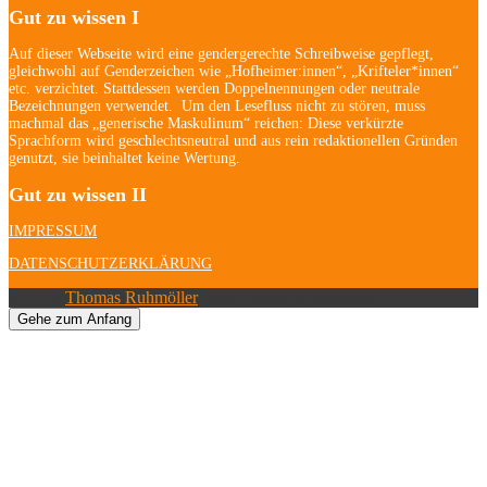
Gut zu wissen I
Auf dieser Webseite wird eine gendergerechte Schreibweise gepflegt,
gleichwohl auf Genderzeichen wie „Hofheimer:innen“, „Krifteler*innen“
etc. verzichtet. Stattdessen werden Doppelnennungen oder neutrale
Bezeichnungen verwendet. Um den Lesefluss nicht zu stören, muss
machmal das „generische Maskulinum“ reichen: Diese verkürzte
Sprachform wird geschlechtsneutral und aus rein redaktionellen Gründen
genutzt, sie beinhaltet keine Wertung.
Gut zu wissen II
IMPRESSUM
DATENSCHUTZERKLÄRUNG
© 2026
Thomas Ruhmöller
| Alle Rechte vorbehalten.
Gehe zum Anfang