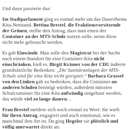
Und dann passierte das:
Im Stadtparlament
ging es einmal mehr um das Dauerthema
Kita-Notstand.
Bettina Brestel
,
die
Fraktionsvorsitzende
der
Grünen
, stellte den Antrag, dass man einen der
Container an der MTS-Schule
nutzen solle, wenn diese
nicht mehr gebraucht werden.
Es gab
Einwände
. Man solle den
Magistrat
bei der Suche
nach einem Standort für eine Container-Kita
nicht
einschränken
, hieß es.
Birgit Krämer von der CDU
äußerte
grundsätzliche Bedenken:
„Die Sanitäranlagen der MTS-
Schule sind für eine Kita nicht geeignet.“
Barbara Grassel
von den Linken
gab zu bedenken, dass die Container
an
anderen Schulen
benötigt würden, außerdem müssten
Schulcontainer für eine Kita
aufwändig
umgebaut werden,
das würde
viel zu lange dauern
…
Frau Brestel
meldete sich noch einmal zu Wort: Sie warb
für ihren Antrag
, engagiert und auch emotional, wie es
manchmal ihre Art ist. Da ging
Hegeler
sie
plötzlich und
völlig unerwartet
direkt an: