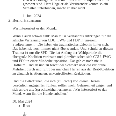
gewohnt sind. Herr Hegeler als Vorsitzender könnte so ein
Verhalten unterbinden, macht er aber nicht.
1. Juni 2024
Bernd Hausmann
Was interessiert es den Mond…
Wenn`s auch schwer fällt: Man muss Verständnis aufbringen für die
selische Verfassung von CDU, FWG und FDP in unserem
Stadtparlament . Die haben ein traumatisches Erlebnis hinter sich.
Das haben sie noch immer nicht überwunden. Und Schuld an diesem
Trauma ist nur die SPD: Die hat Anfang der Wahlperiode die
übergroße Koalition verlassen und plötzlich sehen sich CDU, FWG
und FDP in einer Minderheitsposition. Das gab es noch nie in
Hofheim. Und ab und zu bricht der Schmerz über die verlorene
Mehrheit durch und führt bei manchen Herren aus der Rest-Koalition
zu gänzlich irrationalen, unkontrollierten Reaktionen.
Und die Betroffenen, die sich (zu Recht) von diesen Herren
persönlich angegriffen fühlen, sollten mehr Gelassenheit zeigen und
sich an die alte Spruchweisheit erinnern: „Was interessiert es den
Mond, wenn ihn die Hunde anbellen.“
30. Mai 2024
Ron
👍