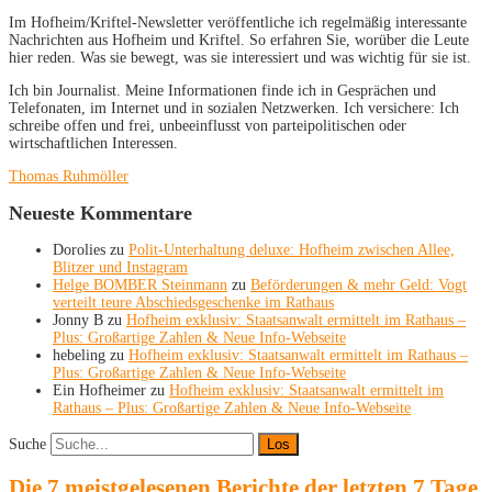
Im Hofheim/Kriftel-Newsletter veröffentliche ich regelmäßig interessante
Nachrichten aus Hofheim und Kriftel. So erfahren Sie, worüber die Leute
hier reden. Was sie bewegt, was sie interessiert und was wichtig für sie ist.
Ich bin Journalist. Meine Informationen finde ich in Gesprächen und
Telefonaten, im Internet und in sozialen Netzwerken. Ich versichere: Ich
schreibe offen und frei, unbeeinflusst von parteipolitischen oder
wirtschaftlichen Interessen.
Thomas Ruhmöller
Neueste Kommentare
Dorolies
zu
Polit-Unterhaltung deluxe: Hofheim zwischen Allee,
Blitzer und Instagram
Helge BOMBER Steinmann
zu
Beförderungen & mehr Geld: Vogt
verteilt teure Abschiedsgeschenke im Rathaus
Jonny B
zu
Hofheim exklusiv: Staatsanwalt ermittelt im Rathaus –
Plus: Großartige Zahlen & Neue Info-Webseite
hebeling
zu
Hofheim exklusiv: Staatsanwalt ermittelt im Rathaus –
Plus: Großartige Zahlen & Neue Info-Webseite
Ein Hofheimer
zu
Hofheim exklusiv: Staatsanwalt ermittelt im
Rathaus – Plus: Großartige Zahlen & Neue Info-Webseite
Suche
Die 7 meistgelesenen Berichte der letzten 7 Tage