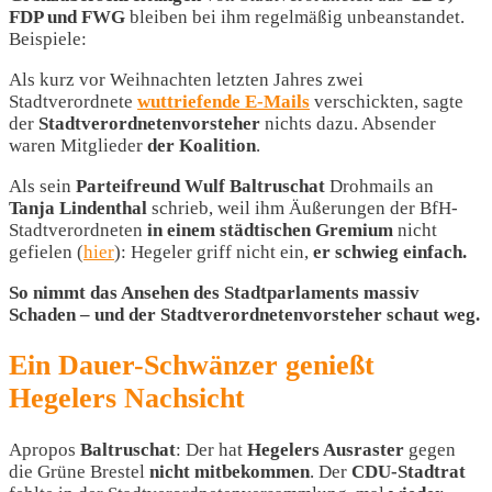
FDP und FWG
bleiben bei ihm regelmäßig unbeanstandet.
Beispiele:
Als kurz vor Weihnachten letzten Jahres zwei
Stadtverordnete
wuttriefende E-Mails
verschickten, sagte
der
Stadtverordnetenvorsteher
nichts dazu. Absender
waren Mitglieder
der Koalition
.
Als sein
Parteifreund Wulf Baltruschat
Drohmails an
Tanja Lindenthal
schrieb, weil ihm Äußerungen der BfH-
Stadtverordneten
in einem städtischen Gremium
nicht
gefielen (
hier
): Hegeler griff nicht ein,
er schwieg einfach.
So nimmt das Ansehen des Stadtparlaments massiv
Schaden – und der Stadtverordnetenvorsteher schaut weg.
Ein Dauer-Schwänzer genießt
Hegelers Nachsicht
Apropos
Baltruschat
: Der hat
Hegelers Ausraster
gegen
die Grüne Brestel
nicht
mitbekommen
. Der
CDU-Stadtrat