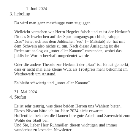
1. Juni 2024
hebeling
Da wird man ganz meschugge vom zuguggen….
Vielleicht verstehen wir Herrn Hegeler falsch und er ist der Herkunft
für das Schweinchen auf der Spur: umgangssprachlich, salopp –
„Sau“ leitet sich aus dem Jiddischen ’seo‘ (= Maßstab) ab, hat mit
dem Schwein also nichts zu tun. Nach dieser Auslegung ist die
Redensart analog zu „unter aller Kanone“ entstanden, wobei das
jiddische Wort scherzhaft umgedeutet wurde.
Oder die andere Theorie zur Herkunft der „Sau“ ist: Er hat gemerkt,
dass er nicht mal eine kleine Wutz als Trostpreis mehr bekommt im
Wettbewerb um Anstand.
Es bleibt schwierig und „unter aller Kanone“.
31. Mai 2024
Stefan
Es ist sehr traurig, was diese beiden Herren uns Wählern bieten.
Dieses Niveau hätte ich im Jahre 2024 nicht erwartet.
Hoffentlich behalten die Damen ihre gute Arbeit und Zuversicht zum
Wohle der Stadt bei.
Und Sie, lieber Herr Ruhmöller, diesen wichtigen und immer
wunderbar zu lesenden Newsletter.