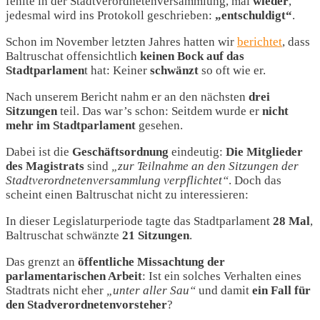
fehlte in der Stadtverordnetenversammlung, mal
wieder
,
jedesmal wird ins Protokoll geschrieben:
„entschuldigt“
.
Schon im November letzten Jahres hatten wir
berichtet
, dass
Baltruschat offensichtlich
keinen Bock auf das
Stadtparlamen
t hat: Keiner
schwänzt
so oft wie er.
Nach unserem Bericht nahm er an den
nächsten
drei
Sitzungen
teil. Das war’s schon: Seitdem wurde er
nicht
mehr
im Stadtparlament
gesehen.
Dabei ist die
Geschäftsordnung
eindeutig:
Die
Mitglieder
des Magistrats
sind
„zur Teilnahme an den Sitzungen der
Stadtverordnetenversammlung verpflichtet“
. Doch das
scheint einen Baltruschat nicht zu interessieren:
In dieser Legislaturperiode tagte das Stadtparlament
28 Mal
,
Baltruschat schwänzte
21 Sitzungen
.
Das grenzt an
öffentliche Missachtung der
parlamentarischen Arbeit
: Ist ein solches Verhalten eines
Stadtrats nicht eher
„unter aller Sau“
und damit
ein Fall für
den Stadverordnetenvorsteher
?