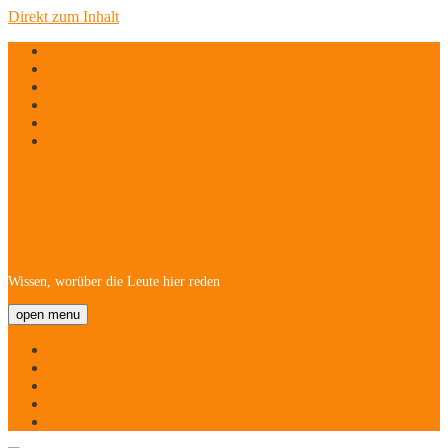
Direkt zum Inhalt
twitter
facebook
instagram
linkedin
email
phone
Hofheim/Kriftel-
Newsletter
Wissen, worüber die Leute hier reden
open menu
Startseite
Über
Namen
Menschen!
Kontakt