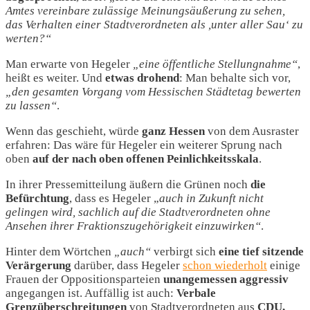
Amtes vereinbare zulässige Meinungsäußerung zu sehen,
das Verhalten einer Stadtverordneten als ,unter aller Sau‘ zu
werten?“
Man erwarte von Hegeler
„eine öffentliche Stellungnahme“
,
heißt es weiter. Und
etwas drohend
: Man behalte sich vor,
„den gesamten Vorgang vom Hessischen Städtetag bewerten
zu lassen“
.
Wenn das geschieht, würde
ganz Hessen
von dem Ausraster
erfahren: Das wäre für Hegeler ein weiterer Sprung nach
oben
auf der nach oben offenen Peinlichkeitsskala
.
In ihrer Pressemitteilung äußern die Grünen noch
die
Befürchtung
, dass es Hegeler „
auch in Zukunft nicht
gelingen wird, sachlich auf die Stadtverordneten ohne
Ansehen ihrer Fraktionszugehörigkeit einzuwirken“
.
Hinter dem Wörtchen
„auch“
verbirgt sich
eine tief sitzende
Verärgerung
darüber, dass Hegeler
schon wiederholt
einige
Frauen der Oppositionsparteien
unangemessen aggressiv
angegangen ist. Auffällig ist auch:
Verbale
Grenzüberschreitungen
von Stadtverordneten aus
CDU,