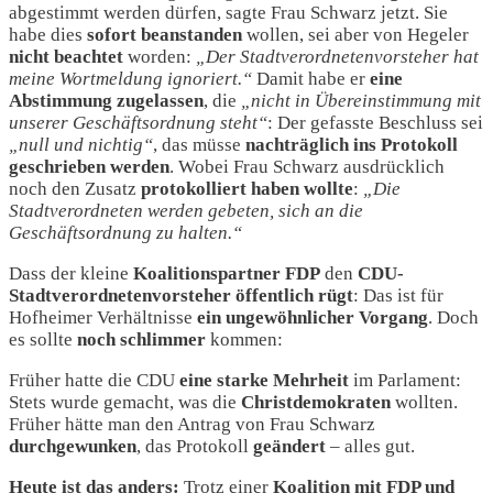
abgestimmt werden dürfen, sagte Frau Schwarz jetzt. Sie
habe dies
sofort
beanstanden
wollen, sei aber von Hegeler
nicht beachtet
worden:
„Der Stadtverordnetenvorsteher hat
meine Wortmeldung ignoriert.“
Damit habe er
eine
Abstimmung zugelassen
, die
„nicht in Übereinstimmung mit
unserer Geschäftsordnung steht“
: Der gefasste Beschluss sei
„null und nichtig“
, das müsse
nachträglich
ins Protokoll
geschrieben werden
. Wobei Frau Schwarz ausdrücklich
noch den Zusatz
protokolliert haben wollte
:
„Die
Stadtverordneten werden gebeten, sich an die
Geschäftsordnung zu halten.“
Dass der kleine
Koalitionspartner
FDP
den
CDU-
Stadtverordnetenvorsteher öffentlich
rügt
: Das ist für
Hofheimer Verhältnisse
ein ungewöhnlicher Vorgang
. Doch
es sollte
noch
schlimmer
kommen:
Früher hatte die CDU
eine starke Mehrheit
im Parlament:
Stets wurde gemacht, was die
Christdemokraten
wollten.
Früher hätte man den Antrag von Frau Schwarz
durchgewunken
, das Protokoll
geändert
– alles gut.
Heute ist das anders:
Trotz einer
Koalition mit FDP und