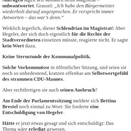
unbeantwortet
. Grassel:
„Ich habe den Bürgermeister
wiederholt darauf angesprochen. Er verspricht immer
Antworten – das war’s denn.“
Wirklich ärgerlich, dieser
Schlendrian im Magistrat!
Aber
Hegeler, der sich doch eigentlich
für die Rechte der
Stadtverordneten
einsetzen müsste, reagierte nicht. Er sagte
kein Wort
dazu.
Keine Sternstunde der Kommunalpolitik.
Solche Vorkommnisse
in öffentlicher Sitzung,
und seien sie
noch so unbedeutend, kratzen offenbar am
Selbstwertgefühl
des
strammen
CDU-Mannes
.
Aber rechtfertigen sie auch
seinen Ausbruch
?
Am Ende der Parlamentssitzung
meldete sich
Bettina
Brestel
noch einmal zu Wort: Sie forderte
eine
Entschuldigung von Hegeler
.
Hätte
er jetzt etwas gesagt und sich entschuldigt: Das
Thema wäre
erledigt
gewesen.