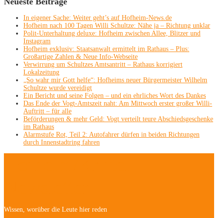
Neueste Beiträge
In eigener Sache: Weiter geht’s auf Hofheim-News.de
Hofheim nach 100 Tagen Willi Schultze: Nähe ja – Richtung unklar
Polit-Unterhaltung deluxe: Hofheim zwischen Allee, Blitzer und
Instagram
Hofheim exklusiv: Staatsanwalt ermittelt im Rathaus – Plus:
Großartige Zahlen & Neue Info-Webseite
Verwirrung um Schultzes Amtsantritt – Rathaus korrigiert
Lokalzeitung
„So wahr mir Gott helfe“: Hofheims neuer Bürgermeister Wilhelm
Schultze wurde vereidigt
Ein Bericht und seine Folgen – und ein ehrliches Wort des Dankes
Das Ende der Vogt-Amtszeit naht: Am Mittwoch erster großer Willi-
Auftritt – für alle
Beförderungen & mehr Geld: Vogt verteilt teure Abschiedsgeschenke
im Rathaus
Alarmstufe Rot, Teil 2: Autofahrer dürfen in beiden Richtungen
durch Innenstadtring fahren
Hofheim/Kriftel-
Newsletter
Wissen, worüber die Leute hier reden