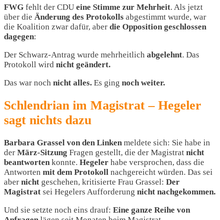
FWG
fehlt der CDU
eine Stimme zur Mehrheit
. Als jetzt
über die
Änderung des Protokolls
abgestimmt wurde, war
die Koalition zwar dafür, aber
die Opposition geschlossen
dagegen
:
Der Schwarz-Antrag wurde mehrheitlich
abgelehnt
. Das
Protokoll wird
nicht geändert.
Das war noch
nicht alles.
Es ging
noch weiter.
Schlendrian im Magistrat – Hegeler
sagt nichts dazu
Barbara Grassel
von den Linken
meldete sich: Sie habe in
der
März-Sitzung
Fragen gestellt, die der Magistrat
nicht
beantworten
konnte.
Hegeler
habe versprochen, dass die
Antworten
mit dem Protokoll
nachgereicht würden. Das sei
aber
nicht
geschehen, kritisierte Frau Grassel:
Der
Magistrat
sei Hegelers Aufforderung
nicht nachgekommen.
Und sie setzte noch eins drauf:
Eine ganze Reihe von
Anfragen
lägen seit Monaten beim Magistrat –