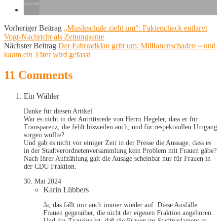
Vorheriger Beitrag
„Musikschule zieht um“: Faktencheck entlarvt
Vogt-Nachricht als Zeitungsente
Nächster Beitrag
Der Fahrradklau geht um: Millionenschaden – und
kaum ein Täter wird gefasst
11 Comments
Ein Wähler
Danke für diesen Artikel.
War es nicht in der Antrittsrede von Herrn Hegeler, dass er für
Transparenz, die fehlt bisweilen auch, und für respektvollen Umgang
sorgen wollte?
Und gab es nicht vor einiger Zeit in der Presse die Aussage, dass es
in der Stadtverordnetenversammlung kein Problem mit Frauen gäbe?
Nach Ihrer Aufzählung galt die Ausage scheinbar nur für Frauen in
der CDU Fraktion.
30. Mai 2024
Karin Lübbers
Ja, das fällt mir auch immer wieder auf. Diese Ausfälle
Frauen gegenüber, die nicht der eigenen Fraktion angehören.
Und das Traurige ist, daß die Frauen im Stadtparlament es