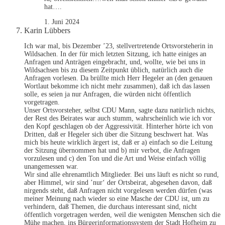
hat….
1. Juni 2024
Karin Lübbers
Ich war mal, bis Dezember ’23, stellvertretende Ortsvorsteherin in
Wildsachen. In der für mich letzten Sitzung, ich hatte einiges an
Anfragen und Anträgen eingebracht, und, wollte, wie bei uns in
Wildsachsen bis zu diesem Zeitpunkt üblich, natürlich auch die
Anfragen vorlesen. Da brüllte mich Herr Hegeler an (den genauen
Wortlaut bekomme ich nicht mehr zusammen), daß ich das lassen
solle, es seien ja nur Anfragen, die würden nicht öffentlich
vorgetragen.
Unser Ortsvorsteher, selbst CDU Mann, sagte dazu natürlich nichts,
der Rest des Beirates war auch stumm, wahrscheinlich wie ich vor
den Kopf geschlagen ob der Aggressivität. Hinterher hörte ich von
Dritten, daß er Hegeler sich über die Sitzung beschwert hat. Was
mich bis heute wirklich ärgert ist, daß er a) einfach so die Leitung
der Sitzung übernommen hat und b) mir verbot, die Anfragen
vorzulesen und c) den Ton und die Art und Weise einfach völlig
unangemessen war.
Wir sind alle ehrenamtlich Mitglieder. Bei uns läuft es nicht so rund,
aber Himmel, wir sind ’nur‘ der Ortsbeirat, abgesehen davon, daß
nirgends steht, daß Anfragen nicht vorgelesen werden dürfen (was
meiner Meinung nach wieder so eine Masche der CDU ist, um zu
verhindern, daß Themen, die durchaus interessant sind, nicht
öffentlich vorgetragen werden, weil die wenigsten Menschen sich die
Mühe machen, ins Bürgerinformationssystem der Stadt Hofheim zu