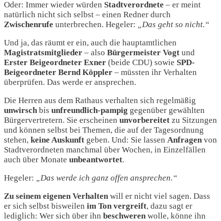
Oder: Immer wieder würden
Stadtverordnete
– er meint
natürlich nicht sich selbst – einen Redner durch
Zwischenrufe
unterbrechen. Hegeler:
„Das geht so nicht.“
Und ja, das räumt er ein, auch die hauptamtlichen
Magistratsmitglieder
– also
Bürgermeister
Vogt
und
Erster Beigeordneter Exner
(beide CDU) sowie
SPD-
Beigeordneter
Bernd
Köppler
– müssten ihr Verhalten
überprüfen. Das werde er ansprechen.
Die Herren aus dem Rathaus verhalten sich regelmäßig
unwirsch
bis
unfreundlich-pampig
gegenüber gewählten
Bürgervertretern. Sie erscheinen
unvorbereitet
zu Sitzungen
und können selbst bei Themen, die auf der Tagesordnung
stehen,
keine Auskunft
geben. Und: Sie lassen
Anfragen
von
Stadtverordneten manchmal über Wochen, in Einzelfällen
auch über Monate
unbeantwortet
.
Hegeler:
„Das werde ich ganz offen ansprechen.“
Zu seinem eigenen Verhalten
will er nicht viel sagen. Dass
er sich selbst bisweilen
im
Ton
vergreift
, dazu sagt er
lediglich: Wer sich über ihn
beschweren
wolle, könne ihn