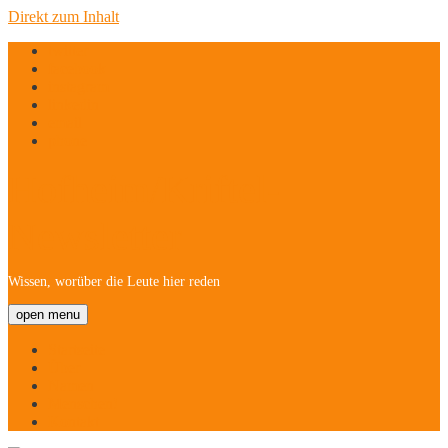
Direkt zum Inhalt
twitter
facebook
instagram
linkedin
email
phone
Hofheim/Kriftel-
Newsletter
Wissen, worüber die Leute hier reden
open menu
Startseite
Über
Namen
Menschen!
Kontakt