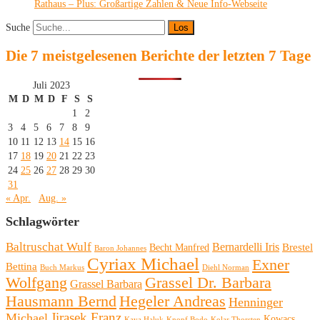
Rathaus – Plus: Großartige Zahlen & Neue Info-Webseite
Suche
Die 7 meistgelesenen Berichte der letzten 7 Tage
Juli 2023
M
D
M
D
F
S
S
1
2
3
4
5
6
7
8
9
10
11
12
13
14
15
16
17
18
19
20
21
22
23
24
25
26
27
28
29
30
31
« Apr.
Aug. »
Schlagwörter
Baltruschat Wulf
Bernardelli Iris
Brestel
Becht Manfred
Baron Johannes
Cyriax Michael
Exner
Bettina
Buch Markus
Diehl Norman
Wolfgang
Grassel Dr. Barbara
Grassel Barbara
Hausmann Bernd
Hegeler Andreas
Henninger
Michael
Jirasek Franz
Kowacs
Kaya Haluk
Knopf Bodo
Kolar Thorsten