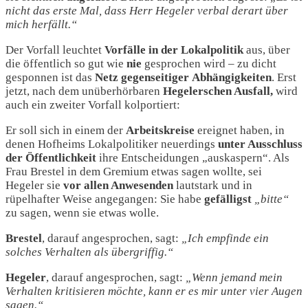
nicht das erste Mal, dass Herr Hegeler verbal derart über
mich herfällt.“
Der Vorfall leuchtet
Vorfälle in der Lokalpolitik
aus, über
die öffentlich so gut wie
nie
gesprochen wird – zu dicht
gesponnen ist das
Netz
gegenseitiger
Abhängigkeiten
. Erst
jetzt, nach dem unüberhörbaren
Hegelerschen Ausfall,
wird
auch ein zweiter Vorfall kolportiert:
Er soll sich in einem der
Arbeitskreise
ereignet haben, in
denen Hofheims Lokalpolitiker neuerdings
unter Ausschluss
der Öffentlichkeit
ihre Entscheidungen „auskaspern“. Als
Frau Brestel in dem Gremium etwas sagen wollte, sei
Hegeler sie
vor allen Anwesenden
lautstark und in
rüpelhafter Weise angegangen: Sie habe
gefälligst
„bitte“
zu sagen, wenn sie etwas wolle.
Brestel
, darauf angesprochen, sagt:
„Ich empfinde ein
solches Verhalten als übergriffig.“
Hegeler
, darauf angesprochen, sagt:
„Wenn jemand mein
Verhalten kritisieren möchte, kann er es mir unter vier Augen
sagen.“