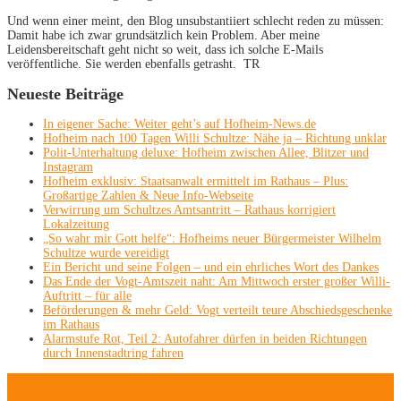
Und wenn einer meint, den Blog unsubstantiiert schlecht reden zu müssen:
Damit habe ich zwar grundsätzlich kein Problem. Aber meine
Leidensbereitschaft geht nicht so weit, dass ich solche E-Mails
veröffentliche. Sie werden ebenfalls getrasht. TR
Neueste Beiträge
In eigener Sache: Weiter geht’s auf Hofheim-News.de
Hofheim nach 100 Tagen Willi Schultze: Nähe ja – Richtung unklar
Polit-Unterhaltung deluxe: Hofheim zwischen Allee, Blitzer und
Instagram
Hofheim exklusiv: Staatsanwalt ermittelt im Rathaus – Plus:
Großartige Zahlen & Neue Info-Webseite
Verwirrung um Schultzes Amtsantritt – Rathaus korrigiert
Lokalzeitung
„So wahr mir Gott helfe“: Hofheims neuer Bürgermeister Wilhelm
Schultze wurde vereidigt
Ein Bericht und seine Folgen – und ein ehrliches Wort des Dankes
Das Ende der Vogt-Amtszeit naht: Am Mittwoch erster großer Willi-
Auftritt – für alle
Beförderungen & mehr Geld: Vogt verteilt teure Abschiedsgeschenke
im Rathaus
Alarmstufe Rot, Teil 2: Autofahrer dürfen in beiden Richtungen
durch Innenstadtring fahren
Hofheim/Kriftel-