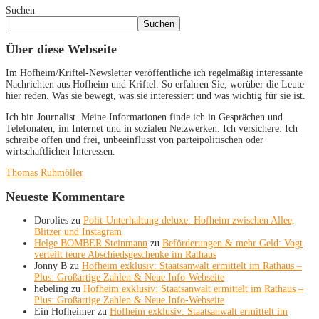
Suchen
Suchen
Über diese Webseite
Im Hofheim/Kriftel-Newsletter veröffentliche ich regelmäßig interessante
Nachrichten aus Hofheim und Kriftel. So erfahren Sie, worüber die Leute
hier reden. Was sie bewegt, was sie interessiert und was wichtig für sie ist.
Ich bin Journalist. Meine Informationen finde ich in Gesprächen und
Telefonaten, im Internet und in sozialen Netzwerken. Ich versichere: Ich
schreibe offen und frei, unbeeinflusst von parteipolitischen oder
wirtschaftlichen Interessen.
Thomas Ruhmöller
Neueste Kommentare
Dorolies
zu
Polit-Unterhaltung deluxe: Hofheim zwischen Allee,
Blitzer und Instagram
Helge BOMBER Steinmann
zu
Beförderungen & mehr Geld: Vogt
verteilt teure Abschiedsgeschenke im Rathaus
Jonny B
zu
Hofheim exklusiv: Staatsanwalt ermittelt im Rathaus –
Plus: Großartige Zahlen & Neue Info-Webseite
hebeling
zu
Hofheim exklusiv: Staatsanwalt ermittelt im Rathaus –
Plus: Großartige Zahlen & Neue Info-Webseite
Ein Hofheimer
zu
Hofheim exklusiv: Staatsanwalt ermittelt im