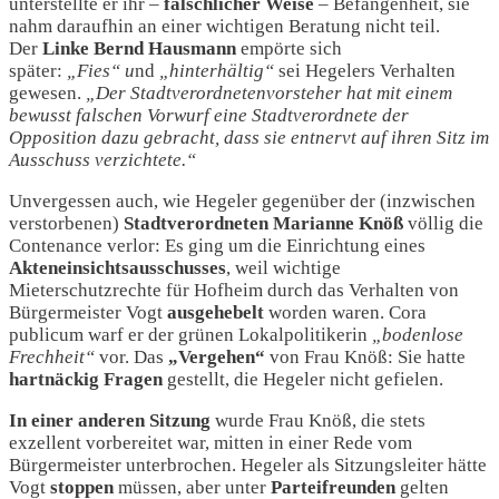
unterstellte er ihr –
fälschlicher Weise
– Befangenheit, sie
nahm daraufhin an einer wichtigen Beratung nicht teil.
Der
Linke Bernd Hausmann
empörte sich
später:
„Fies“ u
nd
„hinterhältig“
sei Hegelers Verhalten
gewesen.
„Der Stadtverordnetenvorsteher hat mit einem
bewusst falschen Vorwurf eine Stadtverordnete der
Opposition dazu gebracht, dass sie entnervt auf ihren Sitz im
Ausschuss verzichtete.“
Unvergessen auch, wie Hegeler gegenüber der (inzwischen
verstorbenen)
Stadtverordneten Marianne Knöß
völlig die
Contenance verlor: Es ging um die Einrichtung eines
Akteneinsichtsausschusses
, weil wichtige
Mieterschutzrechte für Hofheim durch das Verhalten von
Bürgermeister Vogt
ausgehebelt
worden waren. Cora
publicum warf er der grünen Lokalpolitikerin
„bodenlose
Frechheit“
vor. Das
„Vergehen“
von Frau Knöß: Sie hatte
hartnäckig Fragen
gestellt, die Hegeler nicht gefielen.
In einer anderen Sitzung
wurde Frau Knöß, die stets
exzellent vorbereitet war, mitten in einer Rede vom
Bürgermeister unterbrochen. Hegeler als Sitzungsleiter hätte
Vogt
stoppen
müssen, aber unter
Parteifreunden
gelten