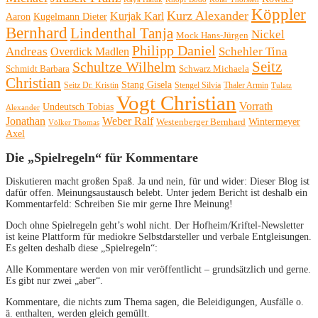
Köppler
Kurz Alexander
Kurjak Karl
Aaron
Kugelmann Dieter
Bernhard
Lindenthal Tanja
Nickel
Mock Hans-Jürgen
Philipp Daniel
Andreas
Schehler Tina
Overdick Madlen
Seitz
Schultze Wilhelm
Schmidt Barbara
Schwarz Michaela
Christian
Stang Gisela
Seitz Dr. Kristin
Stengel Silvia
Thaler Armin
Tulatz
Vogt Christian
Vorrath
Undeutsch Tobias
Alexander
Jonathan
Weber Ralf
Wintermeyer
Westenberger Bernhard
Völker Thomas
Axel
Die „Spielregeln“ für Kommentare
Diskutieren macht großen Spaß. Ja und nein, für und wider: Dieser Blog ist
dafür offen. Meinungsaustausch belebt. Unter jedem Bericht ist deshalb ein
Kommentarfeld: Schreiben Sie mir gerne Ihre Meinung!
Doch ohne Spielregeln geht’s wohl nicht. Der Hofheim/Kriftel-Newsletter
ist keine Plattform für mediokre Selbstdarsteller und verbale Entgleisungen.
Es gelten deshalb diese „Spielregeln“:
Alle Kommentare werden von mir veröffentlicht – grundsätzlich und gerne.
Es gibt nur zwei „aber“.
Kommentare, die nichts zum Thema sagen, die Beleidigungen, Ausfälle o.
ä. enthalten, werden gleich gemüllt.