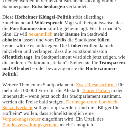
Themen werden in der letzten Parlamentssitzung vor der
Sommerpause
Entscheidungen
verkündet.
Diese
Hofheimer Klüngel-Politik
stößt allerdings
zunehmend auf
Widerspruch
. Vogt will beispielsweise, dass
die
Forstkommission
künftig geheim tagt. Für ihn macht’s
Sinn: Er will
bekanntlich
mehr
Bäume
im Stadtwald
abholzen
lassen und vom
Erlös
die Stadtkasse
füllen
–
keiner würde es mitkriegen. Die
Linken
wollen da nicht
mitziehen und verlangen, dass die Forstkommission
öffentlich
tagt
. Im Stadtparlament wird sich jetzt zeigen, wie
die anderen Fraktionen „ticken“: Stehen sie für
Transparenz
und Offenheit
– oder bevorzugen sie die
Hinterzimmer-
Politik
?
Weitere Themen im Stadtparlament:
Zwei Riesenschirme
für
mehr als 100.000 Euro für die Altstadt.
Teurer Parken
in der
Innenstadt – wenn jetzt noch das Stadtparlament zustimmt,
werden die Preise bald steigen.
Der mega-teure Lorsbach-
Spezialverkehr
soll gestoppt werden. Und die „Bürger für
Hofheim“ wollen, dass schnellstmöglich eine
Verpackungssteuer
eingeführt wird: Ein Urteil des
Bundesverwaltungsgerichts
macht’s möglich.