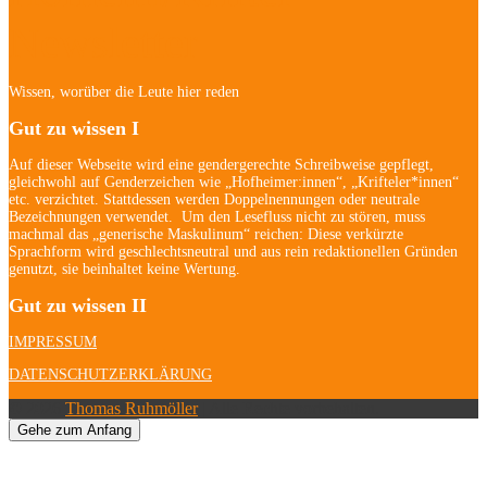
Newsletter
Wissen, worüber die Leute hier reden
Gut zu wissen I
Auf dieser Webseite wird eine gendergerechte Schreibweise gepflegt,
gleichwohl auf Genderzeichen wie „Hofheimer:innen“, „Krifteler*innen“
etc. verzichtet. Stattdessen werden Doppelnennungen oder neutrale
Bezeichnungen verwendet. Um den Lesefluss nicht zu stören, muss
machmal das „generische Maskulinum“ reichen: Diese verkürzte
Sprachform wird geschlechtsneutral und aus rein redaktionellen Gründen
genutzt, sie beinhaltet keine Wertung.
Gut zu wissen II
IMPRESSUM
DATENSCHUTZERKLÄRUNG
© 2026
Thomas Ruhmöller
| Alle Rechte vorbehalten.
Gehe zum Anfang