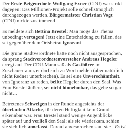
Der
Erste Beigeordnete Wolfgang Exner
(CDU) war strikt
dagegen: Das Millionen-Projekt solle schnellstmöglich
durchgezogen werden.
Bürgermeister Christian Vogt
(CDU) nickte zustimmend.
Es meldete sich
Bettina Brestel
: Man möge das Thema
unbedingt
vertagen
! Jetzt eine Entscheidung zu fällen, das
sei gegenüber dem Ortsbeirat
ignorant
…
Die grüne Stadtverordnete hatte noch nicht ausgesprochen,
da sprang
Stadtverordnetenvorsteher Andreas Hegeler
erregt auf. Der CDU-Mann saß als
Gasthörer
im
Zuschauerraum, er darf sich zu Wort melden (aber natürlich
nicht Redner unterbrechen). Es sei eine
Unverschämtheit
,
von Ignoranz zu reden,
bellte
Hegeler durch den Saal. Was
Frau Brestel äußere, sei
nicht
hinnehmbar
, das gehe so gar
nicht…
Betretenes
Schweigen
in der Runde angesichts der
überlauten
Attacke
, für deren Heftigkeit kein Grund
erkennbar war. Frau Brestel stand wenige Augenblicke
später auf und
verließ
den Saal; als sie wiederkam, schien
sie sichtlich
angefasst
. Darauf angesprochen sagt sie:
„Es ist