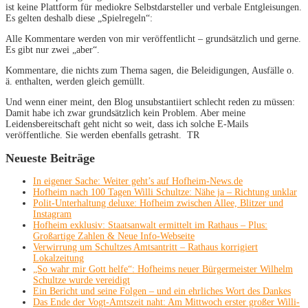
ist keine Plattform für mediokre Selbstdarsteller und verbale Entgleisungen.
Es gelten deshalb diese „Spielregeln“:
Alle Kommentare werden von mir veröffentlicht – grundsätzlich und gerne.
Es gibt nur zwei „aber“.
Kommentare, die nichts zum Thema sagen, die Beleidigungen, Ausfälle o.
ä. enthalten, werden gleich gemüllt.
Und wenn einer meint, den Blog unsubstantiiert schlecht reden zu müssen:
Damit habe ich zwar grundsätzlich kein Problem. Aber meine
Leidensbereitschaft geht nicht so weit, dass ich solche E-Mails
veröffentliche. Sie werden ebenfalls getrasht. TR
Neueste Beiträge
In eigener Sache: Weiter geht’s auf Hofheim-News.de
Hofheim nach 100 Tagen Willi Schultze: Nähe ja – Richtung unklar
Polit-Unterhaltung deluxe: Hofheim zwischen Allee, Blitzer und
Instagram
Hofheim exklusiv: Staatsanwalt ermittelt im Rathaus – Plus:
Großartige Zahlen & Neue Info-Webseite
Verwirrung um Schultzes Amtsantritt – Rathaus korrigiert
Lokalzeitung
„So wahr mir Gott helfe“: Hofheims neuer Bürgermeister Wilhelm
Schultze wurde vereidigt
Ein Bericht und seine Folgen – und ein ehrliches Wort des Dankes
Das Ende der Vogt-Amtszeit naht: Am Mittwoch erster großer Willi-