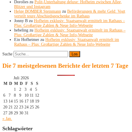
Dorolies
zu
Polit-Unterhaltung deluxe: Hofheim zwischen Allee,
Blitzer und Instagram
Helge BOMBER Steinmann
zu
Beförderungen & mehr Geld: Vogt
verteilt teure Abschiedsgeschenke im Rathaus
Jonny B
zu
Hofheim exklusiv: Staatsanwalt ermittelt im Rathaus –
Plus: Großartige Zahlen & Neue Info-Webseite
hebeling
zu
Hofheim exklusiv: Staatsanwalt ermittelt im Rathaus –
Plus: Großartige Zahlen & Neue Info-Webseite
Ein Hofheimer
zu
Hofheim exklusiv: Staatsanwalt ermittelt im
Rathaus – Plus: Großartige Zahlen & Neue Info-Webseite
Suche
Die 7 meistgelesenen Berichte der letzten 7 Tage
Juli 2026
M
D
M
D
F
S
S
1
2
3
4
5
6
7
8
9
10
11
12
13
14
15
16
17
18
19
20
21
22
23
24
25
26
27
28
29
30
31
« Jan.
Schlagwörter