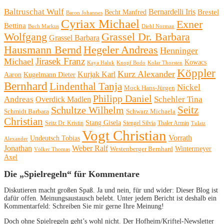
Baltruschat Wulf
Bernardelli Iris
Brestel
Becht Manfred
Baron Johannes
Cyriax Michael
Exner
Bettina
Buch Markus
Diehl Norman
Wolfgang
Grassel Dr. Barbara
Grassel Barbara
Hausmann Bernd
Hegeler Andreas
Henninger
Michael
Jirasek Franz
Kowacs
Kaya Haluk
Knopf Bodo
Kolar Thorsten
Köppler
Kurz Alexander
Kurjak Karl
Aaron
Kugelmann Dieter
Bernhard
Lindenthal Tanja
Nickel
Mock Hans-Jürgen
Philipp Daniel
Andreas
Schehler Tina
Overdick Madlen
Seitz
Schultze Wilhelm
Schmidt Barbara
Schwarz Michaela
Christian
Stang Gisela
Seitz Dr. Kristin
Stengel Silvia
Thaler Armin
Tulatz
Vogt Christian
Vorrath
Undeutsch Tobias
Alexander
Jonathan
Weber Ralf
Wintermeyer
Westenberger Bernhard
Völker Thomas
Axel
Die „Spielregeln“ für Kommentare
Diskutieren macht großen Spaß. Ja und nein, für und wider: Dieser Blog ist
dafür offen. Meinungsaustausch belebt. Unter jedem Bericht ist deshalb ein
Kommentarfeld: Schreiben Sie mir gerne Ihre Meinung!
Doch ohne Spielregeln geht’s wohl nicht. Der Hofheim/Kriftel-Newsletter