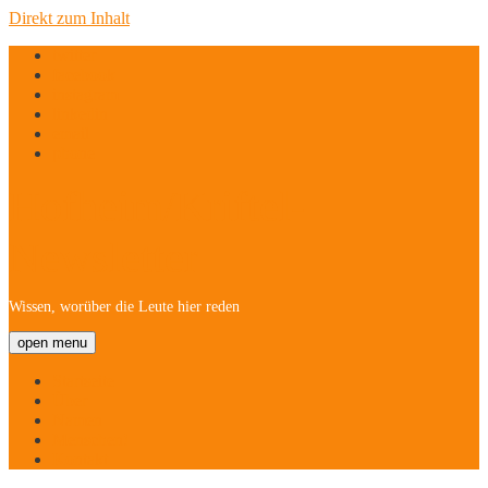
Direkt zum Inhalt
twitter
facebook
instagram
linkedin
email
phone
Hofheim/Kriftel-
Newsletter
Wissen, worüber die Leute hier reden
open menu
Startseite
Über
Namen
Menschen!
Kontakt