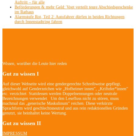
Auftritt – für alle
Beförderungen & mehr Geld: Vogt verteilt teure Abschiedsgeschenke
im Rathaus
Alarmstufe Rot, Teil 2: Autofahrer dürfen in beiden Richtungen
durch Innenstadtring fahren
Hofheim/Kriftel-
Newsletter
Wissen, worüber die Leute hier reden
Gut zu wissen I
Auf dieser Webseite wird eine gendergerechte Schreibweise gepflegt,
gleichwohl auf Genderzeichen wie „Hofheimer:innen“, „Krifteler*innen“
etc. verzichtet. Stattdessen werden Doppelnennungen oder neutrale
Bezeichnungen verwendet. Um den Lesefluss nicht zu stören, muss
machmal das „generische Maskulinum“ reichen: Diese verkürzte
Sprachform wird geschlechtsneutral und aus rein redaktionellen Gründen
genutzt, sie beinhaltet keine Wertung.
Gut zu wissen II
IMPRESSUM