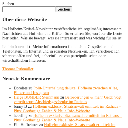
Suchen
Suchen
Über diese Webseite
Im Hofheim/Kriftel-Newsletter veröffentliche ich regelmäßig interessante
Nachrichten aus Hofheim und Kriftel. So erfahren Sie, worüber die Leute
hier reden. Was sie bewegt, was sie interessiert und was wichtig für sie ist.
Ich bin Journalist. Meine Informationen finde ich in Gesprächen und
Telefonaten, im Internet und in sozialen Netzwerken. Ich versichere: Ich
schreibe offen und frei, unbeeinflusst von parteipolitischen oder
wirtschaftlichen Interessen.
Thomas Ruhmöller
Neueste Kommentare
Dorolies
zu
Polit-Unterhaltung deluxe: Hofheim zwischen Allee,
Blitzer und Instagram
Helge BOMBER Steinmann
zu
Beförderungen & mehr Geld: Vogt
verteilt teure Abschiedsgeschenke im Rathaus
Jonny B
zu
Hofheim exklusiv: Staatsanwalt ermittelt im Rathaus –
Plus: Großartige Zahlen & Neue Info-Webseite
hebeling
zu
Hofheim exklusiv: Staatsanwalt ermittelt im Rathaus –
Plus: Großartige Zahlen & Neue Info-Webseite
Ein Hofheimer
zu
Hofheim exklusiv: Staatsanwalt ermittelt im