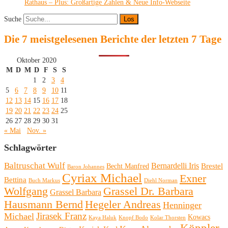
Rathaus – Plus: Großartige Zahlen & Neue Info-Webseite
Suche
Die 7 meistgelesenen Berichte der letzten 7 Tage
Oktober 2020
M
D
M
D
F
S
S
1
2
3
4
5
6
7
8
9
10
11
12
13
14
15
16
17
18
19
20
21
22
23
24
25
26
27
28
29
30
31
« Mai
Nov. »
Schlagwörter
Baltruschat Wulf
Bernardelli Iris
Brestel
Becht Manfred
Baron Johannes
Cyriax Michael
Exner
Bettina
Buch Markus
Diehl Norman
Wolfgang
Grassel Dr. Barbara
Grassel Barbara
Hausmann Bernd
Hegeler Andreas
Henninger
Michael
Jirasek Franz
Kowacs
Kaya Haluk
Knopf Bodo
Kolar Thorsten