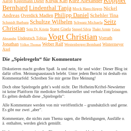
Köppler
Kurz Alexander
Kurjak Karl
Aaron
Kugelmann Dieter
Bernhard
Lindenthal Tanja
Nickel
Mock Hans-Jürgen
Philipp Daniel
Andreas
Schehler Tina
Overdick Madlen
Seitz
Schultze Wilhelm
Schmidt Barbara
Schwarz Michaela
Christian
Stang Gisela
Seitz Dr. Kristin
Stengel Silvia
Thaler Armin
Tulatz
Vogt Christian
Vorrath
Undeutsch Tobias
Alexander
Jonathan
Weber Ralf
Wintermeyer
Westenberger Bernhard
Völker Thomas
Axel
Die „Spielregeln“ für Kommentare
Diskutieren macht großen Spaß. Ja und nein, für und wider: Dieser Blog ist
dafür offen. Meinungsaustausch belebt. Unter jedem Bericht ist deshalb ein
Kommentarfeld: Schreiben Sie mir gerne Ihre Meinung!
Doch ohne Spielregeln geht’s wohl nicht. Der Hofheim/Kriftel-Newsletter
ist keine Plattform für mediokre Selbstdarsteller und verbale Entgleisungen.
Es gelten deshalb diese „Spielregeln“:
Alle Kommentare werden von mir veröffentlicht – grundsätzlich und gerne.
Es gibt nur zwei „aber“.
Kommentare, die nichts zum Thema sagen, die Beleidigungen, Ausfälle o.
ä. enthalten, werden gleich gemüllt.