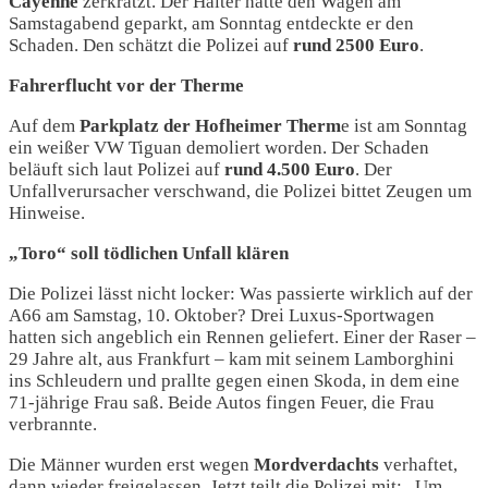
Cayenne
zerkratzt. Der Halter hatte den Wagen am
Samstagabend geparkt, am Sonntag entdeckte er den
Schaden. Den schätzt die Polizei auf
rund 2500 Euro
.
Fahrerflucht vor der Therme
Auf dem
Parkplatz der Hofheimer Therm
e ist am Sonntag
ein weißer VW Tiguan demoliert worden. Der Schaden
beläuft sich laut Polizei auf
rund 4.500 Euro
. Der
Unfallverursacher verschwand, die Polizei bittet Zeugen um
Hinweise.
„Toro“ soll tödlichen Unfall klären
Die Polizei lässt nicht locker: Was passierte wirklich auf der
A66 am Samstag, 10. Oktober? Drei Luxus-Sportwagen
hatten sich angeblich ein Rennen geliefert. Einer der Raser –
29 Jahre alt, aus Frankfurt – kam mit seinem Lamborghini
ins Schleudern und prallte gegen einen Skoda, in dem eine
71-jährige Frau saß. Beide Autos fingen Feuer, die Frau
verbrannte.
Die Männer wurden erst wegen
Mordverdachts
verhaftet,
dann wieder freigelassen. Jetzt teilt die Polizei mit: „Um