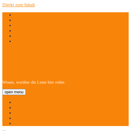
Direkt zum Inhalt
twitter
facebook
instagram
linkedin
email
phone
Hofheim/Kriftel-
Newsletter
Wissen, worüber die Leute hier reden
open menu
Startseite
Über
Namen
Menschen!
Kontakt