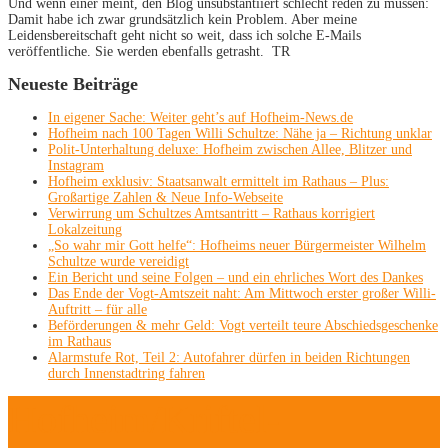
Und wenn einer meint, den Blog unsubstantiiert schlecht reden zu müssen:
Damit habe ich zwar grundsätzlich kein Problem. Aber meine
Leidensbereitschaft geht nicht so weit, dass ich solche E-Mails
veröffentliche. Sie werden ebenfalls getrasht. TR
Neueste Beiträge
In eigener Sache: Weiter geht’s auf Hofheim-News.de
Hofheim nach 100 Tagen Willi Schultze: Nähe ja – Richtung unklar
Polit-Unterhaltung deluxe: Hofheim zwischen Allee, Blitzer und
Instagram
Hofheim exklusiv: Staatsanwalt ermittelt im Rathaus – Plus:
Großartige Zahlen & Neue Info-Webseite
Verwirrung um Schultzes Amtsantritt – Rathaus korrigiert
Lokalzeitung
„So wahr mir Gott helfe“: Hofheims neuer Bürgermeister Wilhelm
Schultze wurde vereidigt
Ein Bericht und seine Folgen – und ein ehrliches Wort des Dankes
Das Ende der Vogt-Amtszeit naht: Am Mittwoch erster großer Willi-
Auftritt – für alle
Beförderungen & mehr Geld: Vogt verteilt teure Abschiedsgeschenke
im Rathaus
Alarmstufe Rot, Teil 2: Autofahrer dürfen in beiden Richtungen
durch Innenstadtring fahren
Hofheim/Kriftel-