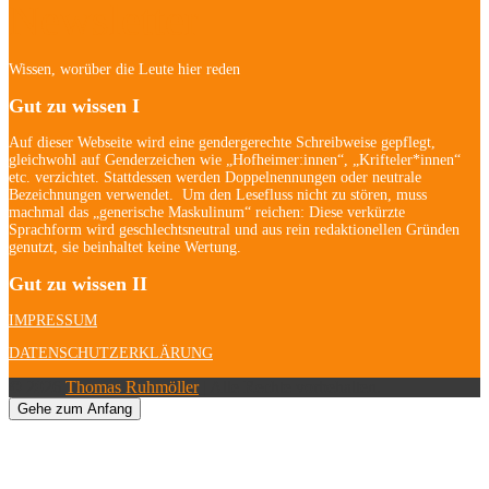
Newsletter
Wissen, worüber die Leute hier reden
Gut zu wissen I
Auf dieser Webseite wird eine gendergerechte Schreibweise gepflegt,
gleichwohl auf Genderzeichen wie „Hofheimer:innen“, „Krifteler*innen“
etc. verzichtet. Stattdessen werden Doppelnennungen oder neutrale
Bezeichnungen verwendet. Um den Lesefluss nicht zu stören, muss
machmal das „generische Maskulinum“ reichen: Diese verkürzte
Sprachform wird geschlechtsneutral und aus rein redaktionellen Gründen
genutzt, sie beinhaltet keine Wertung.
Gut zu wissen II
IMPRESSUM
DATENSCHUTZERKLÄRUNG
© 2026
Thomas Ruhmöller
| Alle Rechte vorbehalten.
Gehe zum Anfang