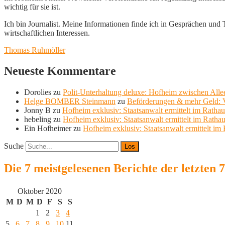
wichtig für sie ist.
Ich bin Journalist. Meine Informationen finde ich in Gesprächen und Te
wirtschaftlichen Interessen.
Thomas Ruhmöller
Neueste Kommentare
Dorolies
zu
Polit-Unterhaltung deluxe: Hofheim zwischen Allee
Helge BOMBER Steinmann
zu
Beförderungen & mehr Geld: V
Jonny B
zu
Hofheim exklusiv: Staatsanwalt ermittelt im Ratha
hebeling
zu
Hofheim exklusiv: Staatsanwalt ermittelt im Ratha
Ein Hofheimer
zu
Hofheim exklusiv: Staatsanwalt ermittelt im
Suche
Die 7 meistgelesenen Berichte der letzten 
Oktober 2020
M
D
M
D
F
S
S
1
2
3
4
5
6
7
8
9
10
11