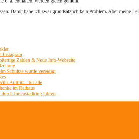
 o. ä. enthalten, werden gleich gemüllt.
sen: Damit habe ich zwar grundsätzlich kein Problem. Aber meine Leide
nklar
d Instagram
Großartige Zahlen & Neue Info-Webseite
lzeitung
lm Schultze wurde vereidigt
kes
li-Auftritt – für alle
chenke im Rathaus
 durch Innenstadtring fahren
etter