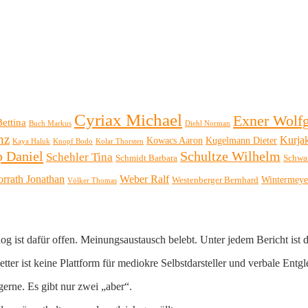
Cyriax Michael
Exner Wolf
Bettina
Buch Markus
Diehl Norman
nz
Kurja
Kowacs Aaron
Kugelmann Dieter
Kaya Haluk
Knopf Bodo
Kolar Thorsten
p Daniel
Schultze Wilhelm
Schehler Tina
Schmidt Barbara
Schwa
orrath Jonathan
Weber Ralf
Wintermeye
Westenberger Bernhard
Völker Thomas
log ist dafür offen. Meinungsaustausch belebt. Unter jedem Bericht ist
er ist keine Plattform für mediokre Selbstdarsteller und verbale Entgl
erne. Es gibt nur zwei „aber“.