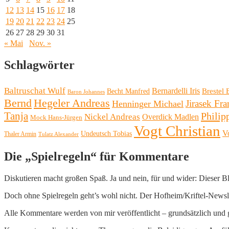
12
13
14
15
16
17
18
19
20
21
22
23
24
25
26
27
28
29
30
31
« Mai
Nov. »
Schlagwörter
Baltruschat Wulf
Bernardelli Iris
Brestel 
Becht Manfred
Baron Johannes
Bernd
Hegeler Andreas
Henninger Michael
Jirasek Fra
Tanja
Philip
Nickel Andreas
Overdick Madlen
Mock Hans-Jürgen
Vogt Christian
V
Undeutsch Tobias
Thaler Armin
Tulatz Alexander
Die „Spielregeln“ für Kommentare
Diskutieren macht großen Spaß. Ja und nein, für und wider: Dieser B
Doch ohne Spielregeln geht’s wohl nicht. Der Hofheim/Kriftel-Newslett
Alle Kommentare werden von mir veröffentlicht – grundsätzlich und g