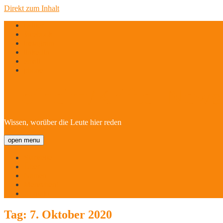
Direkt zum Inhalt
twitter
facebook
instagram
linkedin
email
phone
Hofheim/Kriftel-Newsl
Wissen, worüber die Leute hier reden
open menu
Startseite
Über
Namen
Menschen!
Kontakt
Tag:
7. Oktober 2020