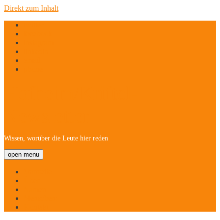
Direkt zum Inhalt
twitter
facebook
instagram
linkedin
email
phone
Hofheim/Kriftel-
Newsletter
Wissen, worüber die Leute hier reden
open menu
Startseite
Über
Namen
Menschen!
Kontakt