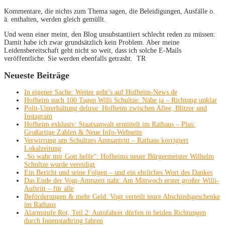
Kommentare, die nichts zum Thema sagen, die Beleidigungen, Ausfälle o.
ä. enthalten, werden gleich gemüllt.
Und wenn einer meint, den Blog unsubstantiiert schlecht reden zu müssen:
Damit habe ich zwar grundsätzlich kein Problem. Aber meine
Leidensbereitschaft geht nicht so weit, dass ich solche E-Mails
veröffentliche. Sie werden ebenfalls getrasht. TR
Neueste Beiträge
In eigener Sache: Weiter geht’s auf Hofheim-News.de
Hofheim nach 100 Tagen Willi Schultze: Nähe ja – Richtung unklar
Polit-Unterhaltung deluxe: Hofheim zwischen Allee, Blitzer und
Instagram
Hofheim exklusiv: Staatsanwalt ermittelt im Rathaus – Plus:
Großartige Zahlen & Neue Info-Webseite
Verwirrung um Schultzes Amtsantritt – Rathaus korrigiert
Lokalzeitung
„So wahr mir Gott helfe“: Hofheims neuer Bürgermeister Wilhelm
Schultze wurde vereidigt
Ein Bericht und seine Folgen – und ein ehrliches Wort des Dankes
Das Ende der Vogt-Amtszeit naht: Am Mittwoch erster großer Willi-
Auftritt – für alle
Beförderungen & mehr Geld: Vogt verteilt teure Abschiedsgeschenke
im Rathaus
Alarmstufe Rot, Teil 2: Autofahrer dürfen in beiden Richtungen
durch Innenstadtring fahren