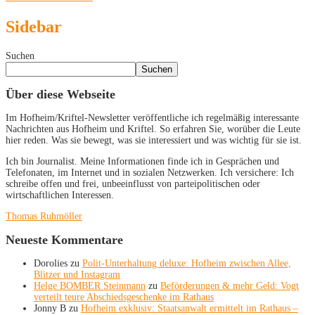
Sidebar
Suchen
Suchen
Über diese Webseite
Im Hofheim/Kriftel-Newsletter veröffentliche ich regelmäßig interessante
Nachrichten aus Hofheim und Kriftel. So erfahren Sie, worüber die Leute
hier reden. Was sie bewegt, was sie interessiert und was wichtig für sie ist.
Ich bin Journalist. Meine Informationen finde ich in Gesprächen und
Telefonaten, im Internet und in sozialen Netzwerken. Ich versichere: Ich
schreibe offen und frei, unbeeinflusst von parteipolitischen oder
wirtschaftlichen Interessen.
Thomas Ruhmöller
Neueste Kommentare
Dorolies
zu
Polit-Unterhaltung deluxe: Hofheim zwischen Allee,
Blitzer und Instagram
Helge BOMBER Steinmann
zu
Beförderungen & mehr Geld: Vogt
verteilt teure Abschiedsgeschenke im Rathaus
Jonny B
zu
Hofheim exklusiv: Staatsanwalt ermittelt im Rathaus –