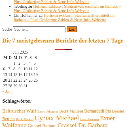
Plus: Großartige Zahlen & Neue Info-Webseite
hebeling
zu
Hofheim exklusiv: Staatsanwalt ermittelt im Rathaus –
Plus: Großartige Zahlen & Neue Info-Webseite
Ein Hofheimer
zu
Hofheim exklusiv: Staatsanwalt ermittelt im
Rathaus – Plus: Großartige Zahlen & Neue Info-Webseite
Suche
Die 7 meistgelesenen Berichte der letzten 7 Tage
Juli 2026
M
D
M
D
F
S
S
1
2
3
4
5
6
7
8
9
10
11
12
13
14
15
16
17
18
19
20
21
22
23
24
25
26
27
28
29
30
31
« Jan.
Schlagwörter
Baltruschat Wulf
Bernardelli Iris
Brestel
Becht Manfred
Baron Johannes
Cyriax Michael
Exner
Bettina
Buch Markus
Diehl Norman
Wolfgang
Grassel Dr. Barbara
Grassel Barbara