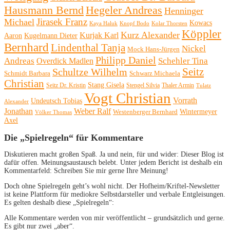
Hausmann Bernd
Hegeler Andreas
Henninger
Michael
Jirasek Franz
Kowacs
Kaya Haluk
Knopf Bodo
Kolar Thorsten
Köppler
Kurz Alexander
Kurjak Karl
Aaron
Kugelmann Dieter
Bernhard
Lindenthal Tanja
Nickel
Mock Hans-Jürgen
Philipp Daniel
Andreas
Schehler Tina
Overdick Madlen
Seitz
Schultze Wilhelm
Schmidt Barbara
Schwarz Michaela
Christian
Stang Gisela
Seitz Dr. Kristin
Stengel Silvia
Thaler Armin
Tulatz
Vogt Christian
Vorrath
Undeutsch Tobias
Alexander
Jonathan
Weber Ralf
Wintermeyer
Westenberger Bernhard
Völker Thomas
Axel
Die „Spielregeln“ für Kommentare
Diskutieren macht großen Spaß. Ja und nein, für und wider: Dieser Blog ist
dafür offen. Meinungsaustausch belebt. Unter jedem Bericht ist deshalb ein
Kommentarfeld: Schreiben Sie mir gerne Ihre Meinung!
Doch ohne Spielregeln geht’s wohl nicht. Der Hofheim/Kriftel-Newsletter
ist keine Plattform für mediokre Selbstdarsteller und verbale Entgleisungen.
Es gelten deshalb diese „Spielregeln“:
Alle Kommentare werden von mir veröffentlicht – grundsätzlich und gerne.
Es gibt nur zwei „aber“.