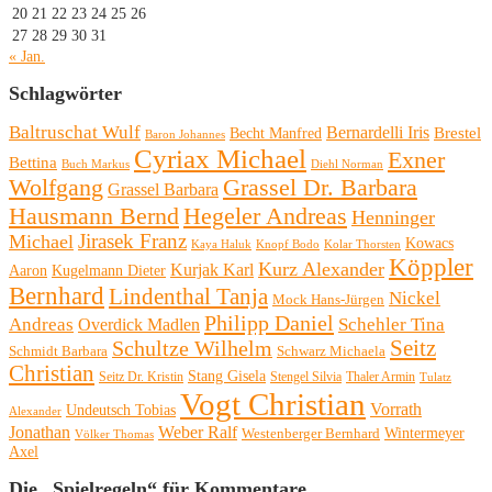
20
21
22
23
24
25
26
27
28
29
30
31
« Jan.
Schlagwörter
Baltruschat Wulf
Bernardelli Iris
Brestel
Becht Manfred
Baron Johannes
Cyriax Michael
Exner
Bettina
Buch Markus
Diehl Norman
Wolfgang
Grassel Dr. Barbara
Grassel Barbara
Hausmann Bernd
Hegeler Andreas
Henninger
Michael
Jirasek Franz
Kowacs
Kaya Haluk
Knopf Bodo
Kolar Thorsten
Köppler
Kurz Alexander
Kurjak Karl
Aaron
Kugelmann Dieter
Bernhard
Lindenthal Tanja
Nickel
Mock Hans-Jürgen
Philipp Daniel
Andreas
Schehler Tina
Overdick Madlen
Seitz
Schultze Wilhelm
Schmidt Barbara
Schwarz Michaela
Christian
Stang Gisela
Seitz Dr. Kristin
Stengel Silvia
Thaler Armin
Tulatz
Vogt Christian
Vorrath
Undeutsch Tobias
Alexander
Jonathan
Weber Ralf
Wintermeyer
Westenberger Bernhard
Völker Thomas
Axel
Die „Spielregeln“ für Kommentare