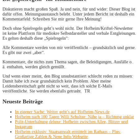
Diskutieren macht großen Spaß. Ja und nein, für und wider: Dieser Blog ist
dafür offen. Meinungsaustausch belebt. Unter jedem Bericht ist deshalb ein
Kommentarfeld: Schreiben Sie mir gerne Ihre Meinung!
Doch ohne Spielregeln geht’s wohl nicht. Der Hofheim/Kriftel-Newsletter
ist keine Plattform für mediokre Selbstdarsteller und verbale Entgleisungen.
Es gelten deshalb diese „Spielregeln“:
Alle Kommentare werden von mir veröffentlicht – grundsätzlich und gerne.
Es gibt nur zwei „aber“.
Kommentare, die nichts zum Thema sagen, die Beleidigungen, Ausfälle o.
ä. enthalten, werden gleich gemüllt.
Und wenn einer meint, den Blog unsubstantiiert schlecht reden zu müssen:
Damit habe ich zwar grundsätzlich kein Problem. Aber meine
Leidensbereitschaft geht nicht so weit, dass ich solche E-Mails
veröffentliche. Sie werden ebenfalls getrasht. TR
Neueste Beiträge
In eigener Sache: Weiter geht’s auf Hofheim-News.de
Hofheim nach 100 Tagen Willi Schultze: Nähe ja – Richtung unklar
Polit-Unterhaltung deluxe: Hofheim zwischen Allee, Blitzer und
Instagram
Hofheim exklusiv: Staatsanwalt ermittelt im Rathaus – Plus:
Großartige Zahlen & Neue Info-Webseite