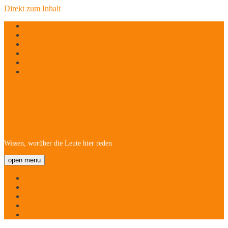
Direkt zum Inhalt
twitter
facebook
instagram
linkedin
email
phone
Hofheim/Kriftel-
Newsletter
Wissen, worüber die Leute hier reden
open menu
Startseite
Über
Namen
Menschen!
Kontakt