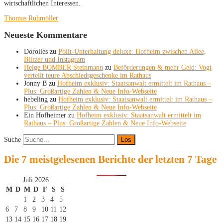
wirtschaftlichen Interessen.
Thomas Ruhmöller
Neueste Kommentare
Dorolies
zu
Polit-Unterhaltung deluxe: Hofheim zwischen Allee,
Blitzer und Instagram
Helge BOMBER Steinmann
zu
Beförderungen & mehr Geld: Vogt
verteilt teure Abschiedsgeschenke im Rathaus
Jonny B
zu
Hofheim exklusiv: Staatsanwalt ermittelt im Rathaus –
Plus: Großartige Zahlen & Neue Info-Webseite
hebeling
zu
Hofheim exklusiv: Staatsanwalt ermittelt im Rathaus –
Plus: Großartige Zahlen & Neue Info-Webseite
Ein Hofheimer
zu
Hofheim exklusiv: Staatsanwalt ermittelt im
Rathaus – Plus: Großartige Zahlen & Neue Info-Webseite
Suche
Die 7 meistgelesenen Berichte der letzten 7 Tage
Juli 2026
M
D
M
D
F
S
S
1
2
3
4
5
6
7
8
9
10
11
12
13
14
15
16
17
18
19