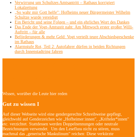
Verwirrung um Schultzes Amtsantritt – Rathaus korrigiert
Lokalzeitung
„So wahr mir Gott helfe“: Hofheims neuer Bürgermeister Wilhelm
Schultze wurde vereidigt
Ein Bericht und seine Folgen – und ein ehrliches Wort des Dankes
Das Ende der Vogt-Amtszeit naht: Am Mittwoch erster großer Willi-
Auftritt – für alle
Beförderungen & mehr Geld: Vogt verteilt teure Abschiedsgeschenke
im Rathaus
Alarmstufe Rot, Teil 2: Autofahrer dürfen in beiden Richtungen
durch Innenstadtring fahren
Hofheim/Kriftel-
Newsletter
Wissen, worüber die Leute hier reden
Gut zu wissen I
Auf dieser Webseite wird eine gendergerechte Schreibweise gepflegt,
gleichwohl auf Genderzeichen wie „Hofheimer:innen“, „Krifteler*innen“
etc. verzichtet. Stattdessen werden Doppelnennungen oder neutrale
Bezeichnungen verwendet. Um den Lesefluss nicht zu stören, muss
machmal das „generische Maskulinum“ reichen: Diese verkürzte