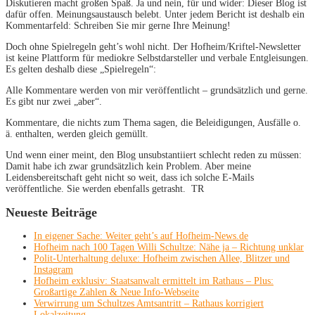
Diskutieren macht großen Spaß. Ja und nein, für und wider: Dieser Blog ist
dafür offen. Meinungsaustausch belebt. Unter jedem Bericht ist deshalb ein
Kommentarfeld: Schreiben Sie mir gerne Ihre Meinung!
Doch ohne Spielregeln geht’s wohl nicht. Der Hofheim/Kriftel-Newsletter
ist keine Plattform für mediokre Selbstdarsteller und verbale Entgleisungen.
Es gelten deshalb diese „Spielregeln“:
Alle Kommentare werden von mir veröffentlicht – grundsätzlich und gerne.
Es gibt nur zwei „aber“.
Kommentare, die nichts zum Thema sagen, die Beleidigungen, Ausfälle o.
ä. enthalten, werden gleich gemüllt.
Und wenn einer meint, den Blog unsubstantiiert schlecht reden zu müssen:
Damit habe ich zwar grundsätzlich kein Problem. Aber meine
Leidensbereitschaft geht nicht so weit, dass ich solche E-Mails
veröffentliche. Sie werden ebenfalls getrasht. TR
Neueste Beiträge
In eigener Sache: Weiter geht’s auf Hofheim-News.de
Hofheim nach 100 Tagen Willi Schultze: Nähe ja – Richtung unklar
Polit-Unterhaltung deluxe: Hofheim zwischen Allee, Blitzer und
Instagram
Hofheim exklusiv: Staatsanwalt ermittelt im Rathaus – Plus:
Großartige Zahlen & Neue Info-Webseite
Verwirrung um Schultzes Amtsantritt – Rathaus korrigiert
Lokalzeitung