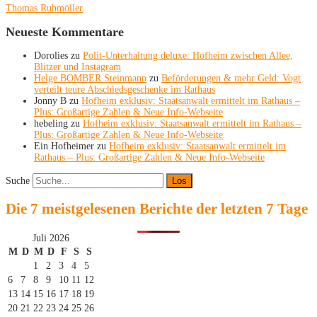
Thomas Ruhmöller
Neueste Kommentare
Dorolies
zu
Polit-Unterhaltung deluxe: Hofheim zwischen Allee,
Blitzer und Instagram
Helge BOMBER Steinmann
zu
Beförderungen & mehr Geld: Vogt
verteilt teure Abschiedsgeschenke im Rathaus
Jonny B
zu
Hofheim exklusiv: Staatsanwalt ermittelt im Rathaus –
Plus: Großartige Zahlen & Neue Info-Webseite
hebeling
zu
Hofheim exklusiv: Staatsanwalt ermittelt im Rathaus –
Plus: Großartige Zahlen & Neue Info-Webseite
Ein Hofheimer
zu
Hofheim exklusiv: Staatsanwalt ermittelt im
Rathaus – Plus: Großartige Zahlen & Neue Info-Webseite
Suche
Die 7 meistgelesenen Berichte der letzten 7 Tage
Juli 2026
M
D
M
D
F
S
S
1
2
3
4
5
6
7
8
9
10
11
12
13
14
15
16
17
18
19
20
21
22
23
24
25
26