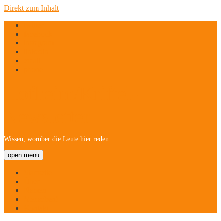
Direkt zum Inhalt
twitter
facebook
instagram
linkedin
email
phone
Hofheim/Kriftel-
Newsletter
Wissen, worüber die Leute hier reden
open menu
Startseite
Über
Namen
Menschen!
Kontakt