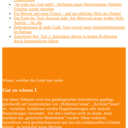
„So wahr mir Gott helfe“: Hofheims neuer Bürgermeister Wilhelm
Schultze wurde vereidigt
Ein Bericht und seine Folgen – und ein ehrliches Wort des Dankes
Das Ende der Vogt-Amtszeit naht: Am Mittwoch erster großer Willi-
Auftritt – für alle
Beförderungen & mehr Geld: Vogt verteilt teure Abschiedsgeschenke
im Rathaus
Alarmstufe Rot, Teil 2: Autofahrer dürfen in beiden Richtungen
durch Innenstadtring fahren
Hofheim/Kriftel-
Newsletter
Wissen, worüber die Leute hier reden
Gut zu wissen I
Auf dieser Webseite wird eine gendergerechte Schreibweise gepflegt,
gleichwohl auf Genderzeichen wie „Hofheimer:innen“, „Krifteler*innen“
etc. verzichtet. Stattdessen werden Doppelnennungen oder neutrale
Bezeichnungen verwendet. Um den Lesefluss nicht zu stören, muss
machmal das „generische Maskulinum“ reichen: Diese verkürzte
Sprachform wird geschlechtsneutral und aus rein redaktionellen Gründen
genutzt, sie beinhaltet keine Wertung.