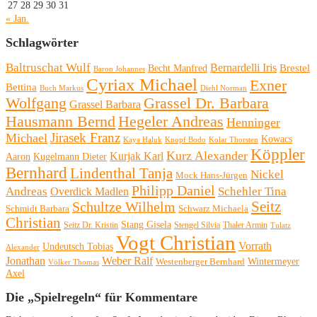
27
28
29
30
31
« Jan.
Schlagwörter
Baltruschat Wulf
Bernardelli Iris
Brestel
Becht Manfred
Baron Johannes
Cyriax Michael
Exner
Bettina
Buch Markus
Diehl Norman
Wolfgang
Grassel Dr. Barbara
Grassel Barbara
Hausmann Bernd
Hegeler Andreas
Henninger
Michael
Jirasek Franz
Kowacs
Kaya Haluk
Knopf Bodo
Kolar Thorsten
Köppler
Kurz Alexander
Kurjak Karl
Aaron
Kugelmann Dieter
Bernhard
Lindenthal Tanja
Nickel
Mock Hans-Jürgen
Philipp Daniel
Andreas
Schehler Tina
Overdick Madlen
Seitz
Schultze Wilhelm
Schmidt Barbara
Schwarz Michaela
Christian
Stang Gisela
Seitz Dr. Kristin
Stengel Silvia
Thaler Armin
Tulatz
Vogt Christian
Vorrath
Undeutsch Tobias
Alexander
Jonathan
Weber Ralf
Wintermeyer
Westenberger Bernhard
Völker Thomas
Axel
Die „Spielregeln“ für Kommentare