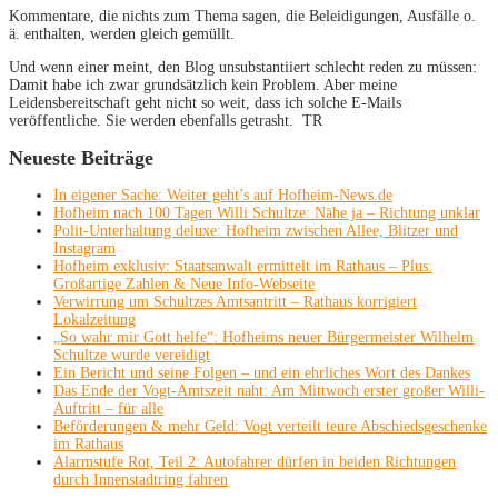
Kommentare, die nichts zum Thema sagen, die Beleidigungen, Ausfälle o.
ä. enthalten, werden gleich gemüllt.
Und wenn einer meint, den Blog unsubstantiiert schlecht reden zu müssen:
Damit habe ich zwar grundsätzlich kein Problem. Aber meine
Leidensbereitschaft geht nicht so weit, dass ich solche E-Mails
veröffentliche. Sie werden ebenfalls getrasht. TR
Neueste Beiträge
In eigener Sache: Weiter geht’s auf Hofheim-News.de
Hofheim nach 100 Tagen Willi Schultze: Nähe ja – Richtung unklar
Polit-Unterhaltung deluxe: Hofheim zwischen Allee, Blitzer und
Instagram
Hofheim exklusiv: Staatsanwalt ermittelt im Rathaus – Plus:
Großartige Zahlen & Neue Info-Webseite
Verwirrung um Schultzes Amtsantritt – Rathaus korrigiert
Lokalzeitung
„So wahr mir Gott helfe“: Hofheims neuer Bürgermeister Wilhelm
Schultze wurde vereidigt
Ein Bericht und seine Folgen – und ein ehrliches Wort des Dankes
Das Ende der Vogt-Amtszeit naht: Am Mittwoch erster großer Willi-
Auftritt – für alle
Beförderungen & mehr Geld: Vogt verteilt teure Abschiedsgeschenke
im Rathaus
Alarmstufe Rot, Teil 2: Autofahrer dürfen in beiden Richtungen
durch Innenstadtring fahren