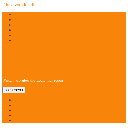
Direkt zum Inhalt
twitter
facebook
instagram
linkedin
email
phone
Hofheim/Kriftel-
Newsletter
Wissen, worüber die Leute hier reden
open menu
Startseite
Über
Namen
Menschen!
Kontakt