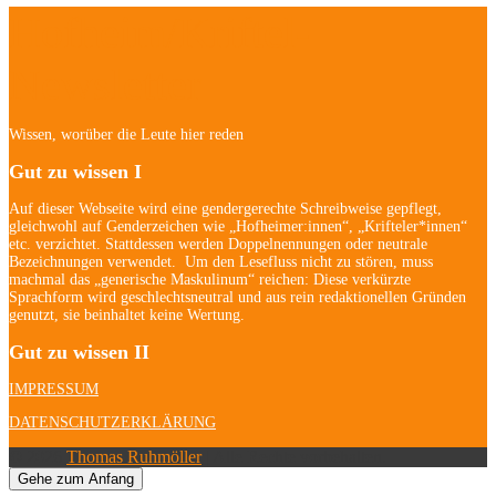
Hofheim/Kriftel-
Newsletter
Wissen, worüber die Leute hier reden
Gut zu wissen I
Auf dieser Webseite wird eine gendergerechte Schreibweise gepflegt,
gleichwohl auf Genderzeichen wie „Hofheimer:innen“, „Krifteler*innen“
etc. verzichtet. Stattdessen werden Doppelnennungen oder neutrale
Bezeichnungen verwendet. Um den Lesefluss nicht zu stören, muss
machmal das „generische Maskulinum“ reichen: Diese verkürzte
Sprachform wird geschlechtsneutral und aus rein redaktionellen Gründen
genutzt, sie beinhaltet keine Wertung.
Gut zu wissen II
IMPRESSUM
DATENSCHUTZERKLÄRUNG
© 2026
Thomas Ruhmöller
| Alle Rechte vorbehalten.
Gehe zum Anfang