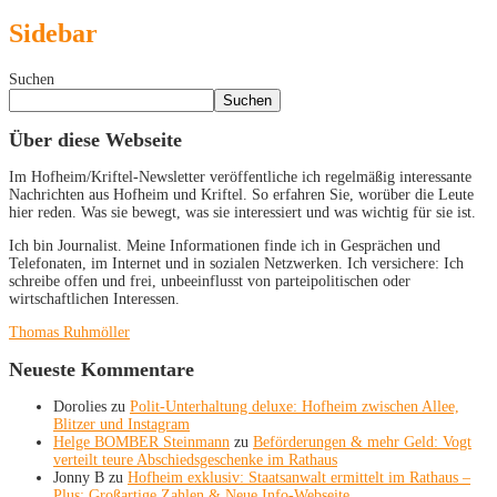
Sidebar
Suchen
Suchen
Über diese Webseite
Im Hofheim/Kriftel-Newsletter veröffentliche ich regelmäßig interessante
Nachrichten aus Hofheim und Kriftel. So erfahren Sie, worüber die Leute
hier reden. Was sie bewegt, was sie interessiert und was wichtig für sie ist.
Ich bin Journalist. Meine Informationen finde ich in Gesprächen und
Telefonaten, im Internet und in sozialen Netzwerken. Ich versichere: Ich
schreibe offen und frei, unbeeinflusst von parteipolitischen oder
wirtschaftlichen Interessen.
Thomas Ruhmöller
Neueste Kommentare
Dorolies
zu
Polit-Unterhaltung deluxe: Hofheim zwischen Allee,
Blitzer und Instagram
Helge BOMBER Steinmann
zu
Beförderungen & mehr Geld: Vogt
verteilt teure Abschiedsgeschenke im Rathaus
Jonny B
zu
Hofheim exklusiv: Staatsanwalt ermittelt im Rathaus –
Plus: Großartige Zahlen & Neue Info-Webseite