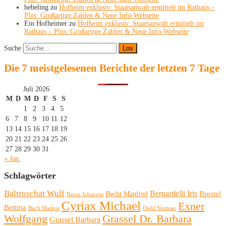
hebeling
zu
Hofheim exklusiv: Staatsanwalt ermittelt im Rathaus –
Plus: Großartige Zahlen & Neue Info-Webseite
Ein Hofheimer
zu
Hofheim exklusiv: Staatsanwalt ermittelt im
Rathaus – Plus: Großartige Zahlen & Neue Info-Webseite
Suche
Die 7 meistgelesenen Berichte der letzten 7 Tage
Juli 2026
M
D
M
D
F
S
S
1
2
3
4
5
6
7
8
9
10
11
12
13
14
15
16
17
18
19
20
21
22
23
24
25
26
27
28
29
30
31
« Jan.
Schlagwörter
Baltruschat Wulf
Bernardelli Iris
Brestel
Becht Manfred
Baron Johannes
Cyriax Michael
Exner
Bettina
Buch Markus
Diehl Norman
Wolfgang
Grassel Dr. Barbara
Grassel Barbara