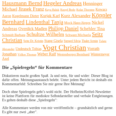
Hausmann Bernd
Hegeler Andreas
Henninger
Michael
Jirasek Franz
Kowacs
Kaya Haluk
Knopf Bodo
Kolar Thorsten
Köppler
Kurz Alexander
Kurjak Karl
Aaron
Kugelmann Dieter
Bernhard
Lindenthal Tanja
Nickel
Mock Hans-Jürgen
Philipp Daniel
Andreas
Schehler Tina
Overdick Madlen
Seitz
Schultze Wilhelm
Schmidt Barbara
Schwarz Michaela
Christian
Stang Gisela
Seitz Dr. Kristin
Stengel Silvia
Thaler Armin
Tulatz
Vogt Christian
Vorrath
Undeutsch Tobias
Alexander
Jonathan
Weber Ralf
Wintermeyer
Westenberger Bernhard
Völker Thomas
Axel
Die „Spielregeln“ für Kommentare
Diskutieren macht großen Spaß. Ja und nein, für und wider: Dieser Blog ist
dafür offen. Meinungsaustausch belebt. Unter jedem Bericht ist deshalb ein
Kommentarfeld: Schreiben Sie mir gerne Ihre Meinung!
Doch ohne Spielregeln geht’s wohl nicht. Der Hofheim/Kriftel-Newsletter
ist keine Plattform für mediokre Selbstdarsteller und verbale Entgleisungen.
Es gelten deshalb diese „Spielregeln“:
Alle Kommentare werden von mir veröffentlicht – grundsätzlich und gerne.
Es gibt nur zwei „aber“.