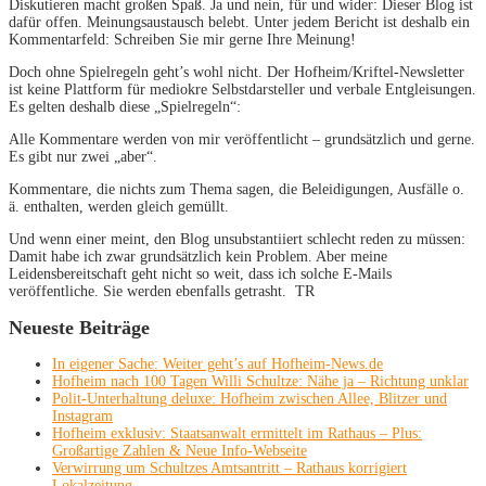
Diskutieren macht großen Spaß. Ja und nein, für und wider: Dieser Blog ist
dafür offen. Meinungsaustausch belebt. Unter jedem Bericht ist deshalb ein
Kommentarfeld: Schreiben Sie mir gerne Ihre Meinung!
Doch ohne Spielregeln geht’s wohl nicht. Der Hofheim/Kriftel-Newsletter
ist keine Plattform für mediokre Selbstdarsteller und verbale Entgleisungen.
Es gelten deshalb diese „Spielregeln“:
Alle Kommentare werden von mir veröffentlicht – grundsätzlich und gerne.
Es gibt nur zwei „aber“.
Kommentare, die nichts zum Thema sagen, die Beleidigungen, Ausfälle o.
ä. enthalten, werden gleich gemüllt.
Und wenn einer meint, den Blog unsubstantiiert schlecht reden zu müssen:
Damit habe ich zwar grundsätzlich kein Problem. Aber meine
Leidensbereitschaft geht nicht so weit, dass ich solche E-Mails
veröffentliche. Sie werden ebenfalls getrasht. TR
Neueste Beiträge
In eigener Sache: Weiter geht’s auf Hofheim-News.de
Hofheim nach 100 Tagen Willi Schultze: Nähe ja – Richtung unklar
Polit-Unterhaltung deluxe: Hofheim zwischen Allee, Blitzer und
Instagram
Hofheim exklusiv: Staatsanwalt ermittelt im Rathaus – Plus:
Großartige Zahlen & Neue Info-Webseite
Verwirrung um Schultzes Amtsantritt – Rathaus korrigiert
Lokalzeitung