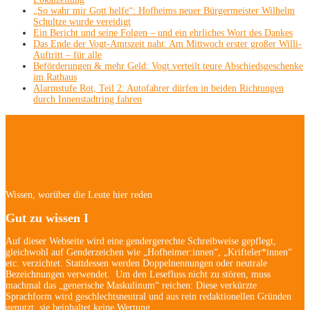
„So wahr mir Gott helfe“: Hofheims neuer Bürgermeister Wilhelm
Schultze wurde vereidigt
Ein Bericht und seine Folgen – und ein ehrliches Wort des Dankes
Das Ende der Vogt-Amtszeit naht: Am Mittwoch erster großer Willi-
Auftritt – für alle
Beförderungen & mehr Geld: Vogt verteilt teure Abschiedsgeschenke
im Rathaus
Alarmstufe Rot, Teil 2: Autofahrer dürfen in beiden Richtungen
durch Innenstadtring fahren
Hofheim/Kriftel-
Newsletter
Wissen, worüber die Leute hier reden
Gut zu wissen I
Auf dieser Webseite wird eine gendergerechte Schreibweise gepflegt,
gleichwohl auf Genderzeichen wie „Hofheimer:innen“, „Krifteler*innen“
etc. verzichtet. Stattdessen werden Doppelnennungen oder neutrale
Bezeichnungen verwendet. Um den Lesefluss nicht zu stören, muss
machmal das „generische Maskulinum“ reichen: Diese verkürzte
Sprachform wird geschlechtsneutral und aus rein redaktionellen Gründen
genutzt, sie beinhaltet keine Wertung.