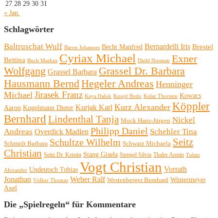
27
28
29
30
31
« Jan.
Schlagwörter
Baltruschat Wulf
Bernardelli Iris
Brestel
Becht Manfred
Baron Johannes
Cyriax Michael
Exner
Bettina
Buch Markus
Diehl Norman
Wolfgang
Grassel Dr. Barbara
Grassel Barbara
Hausmann Bernd
Hegeler Andreas
Henninger
Michael
Jirasek Franz
Kowacs
Kaya Haluk
Knopf Bodo
Kolar Thorsten
Köppler
Kurz Alexander
Kurjak Karl
Aaron
Kugelmann Dieter
Bernhard
Lindenthal Tanja
Nickel
Mock Hans-Jürgen
Philipp Daniel
Andreas
Schehler Tina
Overdick Madlen
Seitz
Schultze Wilhelm
Schmidt Barbara
Schwarz Michaela
Christian
Stang Gisela
Seitz Dr. Kristin
Stengel Silvia
Thaler Armin
Tulatz
Vogt Christian
Vorrath
Undeutsch Tobias
Alexander
Jonathan
Weber Ralf
Wintermeyer
Westenberger Bernhard
Völker Thomas
Axel
Die „Spielregeln“ für Kommentare