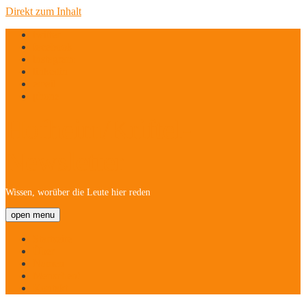
Direkt zum Inhalt
twitter
facebook
instagram
linkedin
email
phone
Hofheim/Kriftel-
Newsletter
Wissen, worüber die Leute hier reden
open menu
Startseite
Über
Namen
Menschen!
Kontakt