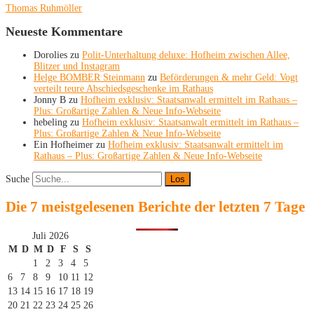
Thomas Ruhmöller
Neueste Kommentare
Dorolies
zu
Polit-Unterhaltung deluxe: Hofheim zwischen Allee,
Blitzer und Instagram
Helge BOMBER Steinmann
zu
Beförderungen & mehr Geld: Vogt
verteilt teure Abschiedsgeschenke im Rathaus
Jonny B
zu
Hofheim exklusiv: Staatsanwalt ermittelt im Rathaus –
Plus: Großartige Zahlen & Neue Info-Webseite
hebeling
zu
Hofheim exklusiv: Staatsanwalt ermittelt im Rathaus –
Plus: Großartige Zahlen & Neue Info-Webseite
Ein Hofheimer
zu
Hofheim exklusiv: Staatsanwalt ermittelt im
Rathaus – Plus: Großartige Zahlen & Neue Info-Webseite
Suche
Die 7 meistgelesenen Berichte der letzten 7 Tage
Juli 2026
M
D
M
D
F
S
S
1
2
3
4
5
6
7
8
9
10
11
12
13
14
15
16
17
18
19
20
21
22
23
24
25
26