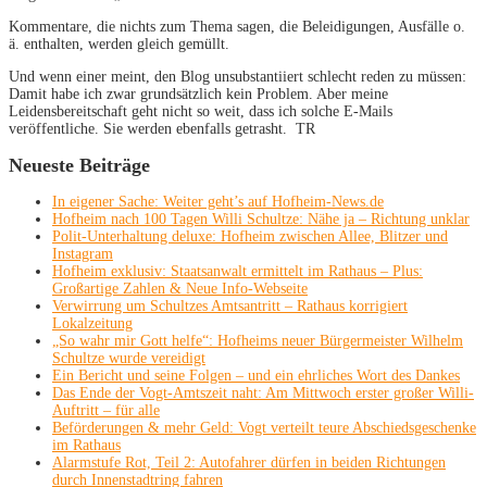
Kommentare, die nichts zum Thema sagen, die Beleidigungen, Ausfälle o.
ä. enthalten, werden gleich gemüllt.
Und wenn einer meint, den Blog unsubstantiiert schlecht reden zu müssen:
Damit habe ich zwar grundsätzlich kein Problem. Aber meine
Leidensbereitschaft geht nicht so weit, dass ich solche E-Mails
veröffentliche. Sie werden ebenfalls getrasht. TR
Neueste Beiträge
In eigener Sache: Weiter geht’s auf Hofheim-News.de
Hofheim nach 100 Tagen Willi Schultze: Nähe ja – Richtung unklar
Polit-Unterhaltung deluxe: Hofheim zwischen Allee, Blitzer und
Instagram
Hofheim exklusiv: Staatsanwalt ermittelt im Rathaus – Plus:
Großartige Zahlen & Neue Info-Webseite
Verwirrung um Schultzes Amtsantritt – Rathaus korrigiert
Lokalzeitung
„So wahr mir Gott helfe“: Hofheims neuer Bürgermeister Wilhelm
Schultze wurde vereidigt
Ein Bericht und seine Folgen – und ein ehrliches Wort des Dankes
Das Ende der Vogt-Amtszeit naht: Am Mittwoch erster großer Willi-
Auftritt – für alle
Beförderungen & mehr Geld: Vogt verteilt teure Abschiedsgeschenke
im Rathaus
Alarmstufe Rot, Teil 2: Autofahrer dürfen in beiden Richtungen
durch Innenstadtring fahren