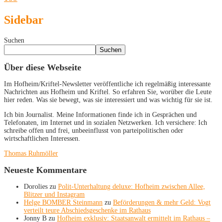
Sidebar
Suchen
Suchen
Über diese Webseite
Im Hofheim/Kriftel-Newsletter veröffentliche ich regelmäßig interessante
Nachrichten aus Hofheim und Kriftel. So erfahren Sie, worüber die Leute
hier reden. Was sie bewegt, was sie interessiert und was wichtig für sie ist.
Ich bin Journalist. Meine Informationen finde ich in Gesprächen und
Telefonaten, im Internet und in sozialen Netzwerken. Ich versichere: Ich
schreibe offen und frei, unbeeinflusst von parteipolitischen oder
wirtschaftlichen Interessen.
Thomas Ruhmöller
Neueste Kommentare
Dorolies
zu
Polit-Unterhaltung deluxe: Hofheim zwischen Allee,
Blitzer und Instagram
Helge BOMBER Steinmann
zu
Beförderungen & mehr Geld: Vogt
verteilt teure Abschiedsgeschenke im Rathaus
Jonny B
zu
Hofheim exklusiv: Staatsanwalt ermittelt im Rathaus –