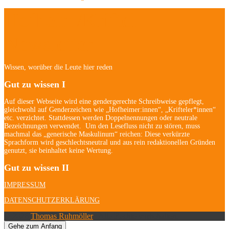
Hofheim/Kriftel-
Newsletter
Wissen, worüber die Leute hier reden
Gut zu wissen I
Auf dieser Webseite wird eine gendergerechte Schreibweise gepflegt,
gleichwohl auf Genderzeichen wie „Hofheimer:innen“, „Krifteler*innen“
etc. verzichtet. Stattdessen werden Doppelnennungen oder neutrale
Bezeichnungen verwendet. Um den Lesefluss nicht zu stören, muss
machmal das „generische Maskulinum“ reichen: Diese verkürzte
Sprachform wird geschlechtsneutral und aus rein redaktionellen Gründen
genutzt, sie beinhaltet keine Wertung.
Gut zu wissen II
IMPRESSUM
DATENSCHUTZERKLÄRUNG
© 2026
Thomas Ruhmöller
| Alle Rechte vorbehalten.
Gehe zum Anfang