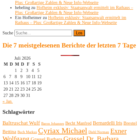
Plus: Großartige Zahlen & Neue Info-Webseite
hebeling
zu
Hofheim exklusiv: Staatsanwalt ermittelt im Rathaus –
Plus: Großartige Zahlen & Neue Info-Webseite
Ein Hofheimer
zu
Hofheim exklusiv: Staatsanwalt ermittelt im
Rathaus – Plus: Großartige Zahlen & Neue Info-Webseite
Suche
Die 7 meistgelesenen Berichte der letzten 7 Tage
Juli 2026
M
D
M
D
F
S
S
1
2
3
4
5
6
7
8
9
10
11
12
13
14
15
16
17
18
19
20
21
22
23
24
25
26
27
28
29
30
31
« Jan.
Schlagwörter
Baltruschat Wulf
Bernardelli Iris
Brestel
Becht Manfred
Baron Johannes
Cyriax Michael
Exner
Bettina
Buch Markus
Diehl Norman
Wolfgang
Grassel Dr. Barbara
Grassel Barbara