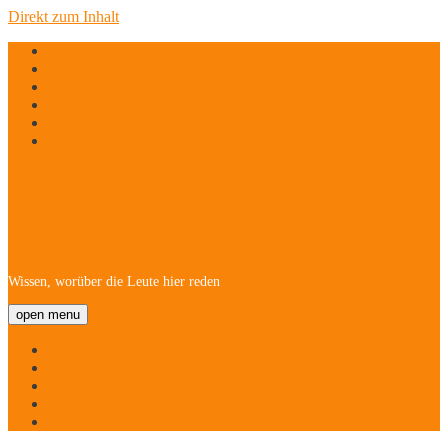
Direkt zum Inhalt
twitter
facebook
instagram
linkedin
email
phone
Hofheim/Kriftel-
Newsletter
Wissen, worüber die Leute hier reden
open menu
Startseite
Über
Namen
Menschen!
Kontakt