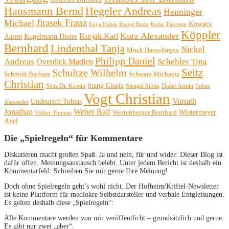
Hausmann Bernd
Hegeler Andreas
Henninger
Michael
Jirasek Franz
Kowacs
Kaya Haluk
Knopf Bodo
Kolar Thorsten
Köppler
Kurz Alexander
Kurjak Karl
Aaron
Kugelmann Dieter
Bernhard
Lindenthal Tanja
Nickel
Mock Hans-Jürgen
Philipp Daniel
Andreas
Schehler Tina
Overdick Madlen
Seitz
Schultze Wilhelm
Schmidt Barbara
Schwarz Michaela
Christian
Stang Gisela
Seitz Dr. Kristin
Stengel Silvia
Thaler Armin
Tulatz
Vogt Christian
Vorrath
Undeutsch Tobias
Alexander
Jonathan
Weber Ralf
Wintermeyer
Westenberger Bernhard
Völker Thomas
Axel
Die „Spielregeln“ für Kommentare
Diskutieren macht großen Spaß. Ja und nein, für und wider: Dieser Blog ist
dafür offen. Meinungsaustausch belebt. Unter jedem Bericht ist deshalb ein
Kommentarfeld: Schreiben Sie mir gerne Ihre Meinung!
Doch ohne Spielregeln geht’s wohl nicht. Der Hofheim/Kriftel-Newsletter
ist keine Plattform für mediokre Selbstdarsteller und verbale Entgleisungen.
Es gelten deshalb diese „Spielregeln“:
Alle Kommentare werden von mir veröffentlicht – grundsätzlich und gerne.
Es gibt nur zwei „aber“.