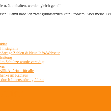
 o. ä. enthalten, werden gleich gemüllt.
sen: Damit habe ich zwar grundsätzlich kein Problem. Aber meine Leide
nklar
d Instagram
Großartige Zahlen & Neue Info-Webseite
lzeitung
lm Schultze wurde vereidigt
kes
li-Auftritt – für alle
chenke im Rathaus
 durch Innenstadtring fahren
etter