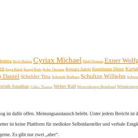
Cyriax Michael
Exner Wolf
Bettina
Buch Markus
Diehl Norman
nz
Kurja
Kowacs Aaron
Kugelmann Dieter
Kaya Haluk
Knopf Bodo
Kolar Thorsten
p Daniel
Schultze Wilhelm
Schehler Tina
Schmidt Barbara
Schwa
orrath Jonathan
Weber Ralf
Wintermeye
Westenberger Bernhard
Völker Thomas
log ist dafür offen. Meinungsaustausch belebt. Unter jedem Bericht ist
er ist keine Plattform für mediokre Selbstdarsteller und verbale Entgl
erne. Es gibt nur zwei „aber“.