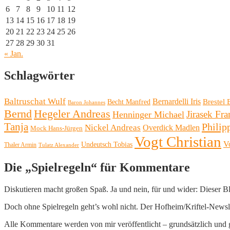
6
7
8
9
10
11
12
13
14
15
16
17
18
19
20
21
22
23
24
25
26
27
28
29
30
31
« Jan.
Schlagwörter
Baltruschat Wulf
Bernardelli Iris
Brestel 
Becht Manfred
Baron Johannes
Bernd
Hegeler Andreas
Henninger Michael
Jirasek Fra
Tanja
Philip
Nickel Andreas
Overdick Madlen
Mock Hans-Jürgen
Vogt Christian
V
Undeutsch Tobias
Thaler Armin
Tulatz Alexander
Die „Spielregeln“ für Kommentare
Diskutieren macht großen Spaß. Ja und nein, für und wider: Dieser B
Doch ohne Spielregeln geht’s wohl nicht. Der Hofheim/Kriftel-Newslett
Alle Kommentare werden von mir veröffentlicht – grundsätzlich und g