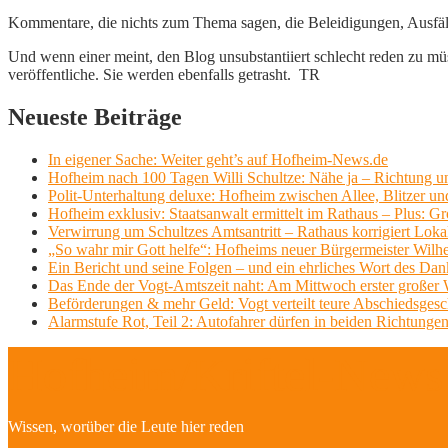
Kommentare, die nichts zum Thema sagen, die Beleidigungen, Ausfälle
Und wenn einer meint, den Blog unsubstantiiert schlecht reden zu müs
veröffentliche. Sie werden ebenfalls getrasht. TR
Neueste Beiträge
In eigener Sache: Weiter geht’s auf Hofheim-News.de
Hofheim nach 100 Tagen Willi Schultze: Nähe ja – Richtung u
Polit-Unterhaltung deluxe: Hofheim zwischen Allee, Blitzer un
Hofheim exklusiv: Staatsanwalt ermittelt im Rathaus – Plus: 
Verwirrung um Schultzes Amtsantritt – Rathaus korrigiert Loka
„So wahr mir Gott helfe“: Hofheims neuer Bürgermeister Wilhe
Ein Bericht und seine Folgen – und ein ehrliches Wort des Dan
Das Ende der Vogt-Amtszeit naht: Am Mittwoch erster großer Wil
Beförderungen & mehr Geld: Vogt verteilt teure Abschiedsges
Alarmstufe Rot, Teil 2: Autofahrer dürfen in beiden Richtungen
Hofheim/Kriftel-Newsl
Wissen, worüber die Leute hier reden