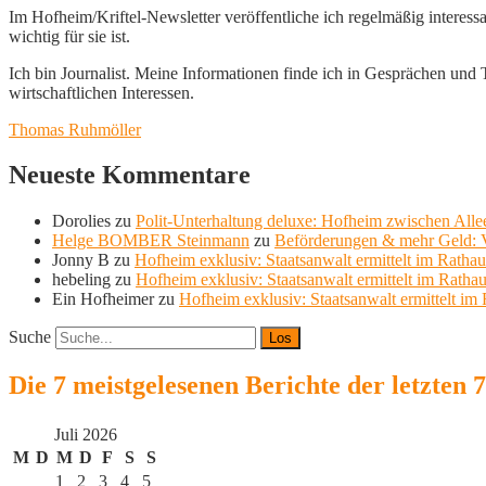
Im Hofheim/Kriftel-Newsletter veröffentliche ich regelmäßig interess
wichtig für sie ist.
Ich bin Journalist. Meine Informationen finde ich in Gesprächen und Te
wirtschaftlichen Interessen.
Thomas Ruhmöller
Neueste Kommentare
Dorolies
zu
Polit-Unterhaltung deluxe: Hofheim zwischen Allee
Helge BOMBER Steinmann
zu
Beförderungen & mehr Geld: V
Jonny B
zu
Hofheim exklusiv: Staatsanwalt ermittelt im Ratha
hebeling
zu
Hofheim exklusiv: Staatsanwalt ermittelt im Ratha
Ein Hofheimer
zu
Hofheim exklusiv: Staatsanwalt ermittelt im
Suche
Die 7 meistgelesenen Berichte der letzten 
Juli 2026
M
D
M
D
F
S
S
1
2
3
4
5