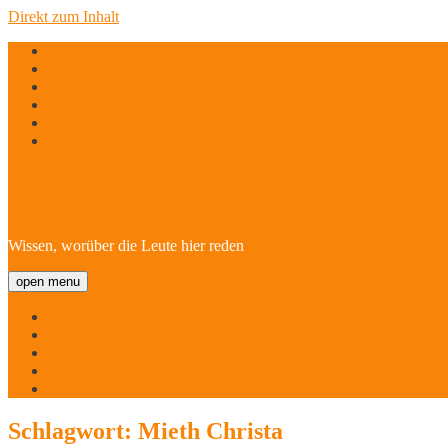
Direkt zum Inhalt
twitter
facebook
instagram
linkedin
email
phone
Hofheim/Kriftel-Newsl
Wissen, worüber die Leute hier reden
open menu
Startseite
Über
Namen
Menschen!
Kontakt
Schlagwort:
Mieth Christa