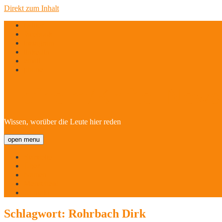
Direkt zum Inhalt
twitter
facebook
instagram
linkedin
email
phone
Hofheim/Kriftel-Newsl
Wissen, worüber die Leute hier reden
open menu
Startseite
Über
Namen
Menschen!
Kontakt
Schlagwort:
Rohrbach Dirk