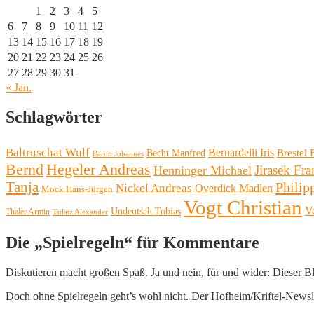
1
2
3
4
5
6
7
8
9
10
11
12
13
14
15
16
17
18
19
20
21
22
23
24
25
26
27
28
29
30
31
« Jan.
Schlagwörter
Baltruschat Wulf
Bernardelli Iris
Brestel 
Becht Manfred
Baron Johannes
Bernd
Hegeler Andreas
Henninger Michael
Jirasek Fra
Tanja
Philip
Nickel Andreas
Overdick Madlen
Mock Hans-Jürgen
Vogt Christian
V
Undeutsch Tobias
Thaler Armin
Tulatz Alexander
Die „Spielregeln“ für Kommentare
Diskutieren macht großen Spaß. Ja und nein, für und wider: Dieser B
Doch ohne Spielregeln geht’s wohl nicht. Der Hofheim/Kriftel-Newslett