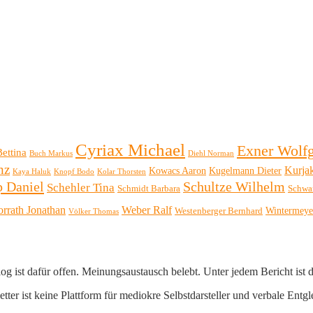
Cyriax Michael
Exner Wolf
Bettina
Buch Markus
Diehl Norman
nz
Kurja
Kowacs Aaron
Kugelmann Dieter
Kaya Haluk
Knopf Bodo
Kolar Thorsten
p Daniel
Schultze Wilhelm
Schehler Tina
Schmidt Barbara
Schwa
orrath Jonathan
Weber Ralf
Wintermeye
Westenberger Bernhard
Völker Thomas
log ist dafür offen. Meinungsaustausch belebt. Unter jedem Bericht ist
er ist keine Plattform für mediokre Selbstdarsteller und verbale Entgl