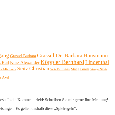
Hausmann
gang
Grassel Dr. Barbara
Grassel Barbara
Köppler Bernhard
Lindenthal
Kurz Alexander
k Karl
Seitz Christian
Stang Gisela
rz Michaela
Seitz Dr. Kristin
Stengel Silvia
r Axel
 deshalb ein Kommentarfeld: Schreiben Sie mir gerne Ihre Meinung!
eisungen. Es gelten deshalb diese „Spielregeln“: