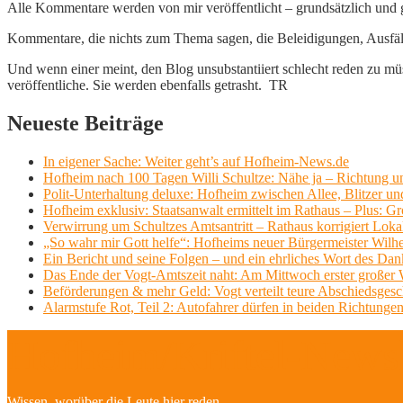
Alle Kommentare werden von mir veröffentlicht – grundsätzlich und g
Kommentare, die nichts zum Thema sagen, die Beleidigungen, Ausfälle
Und wenn einer meint, den Blog unsubstantiiert schlecht reden zu müs
veröffentliche. Sie werden ebenfalls getrasht. TR
Neueste Beiträge
In eigener Sache: Weiter geht’s auf Hofheim-News.de
Hofheim nach 100 Tagen Willi Schultze: Nähe ja – Richtung u
Polit-Unterhaltung deluxe: Hofheim zwischen Allee, Blitzer un
Hofheim exklusiv: Staatsanwalt ermittelt im Rathaus – Plus: 
Verwirrung um Schultzes Amtsantritt – Rathaus korrigiert Loka
„So wahr mir Gott helfe“: Hofheims neuer Bürgermeister Wilhe
Ein Bericht und seine Folgen – und ein ehrliches Wort des Dan
Das Ende der Vogt-Amtszeit naht: Am Mittwoch erster großer Wil
Beförderungen & mehr Geld: Vogt verteilt teure Abschiedsges
Alarmstufe Rot, Teil 2: Autofahrer dürfen in beiden Richtungen
Hofheim/Kriftel-Newsl
Wissen, worüber die Leute hier reden