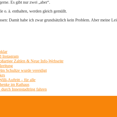
erne. Es gibt nur zwei „aber“.
 o. ä. enthalten, werden gleich gemüllt.
sen: Damit habe ich zwar grundsätzlich kein Problem. Aber meine Leide
nklar
d Instagram
Großartige Zahlen & Neue Info-Webseite
lzeitung
lm Schultze wurde vereidigt
kes
li-Auftritt – für alle
chenke im Rathaus
 durch Innenstadtring fahren
etter