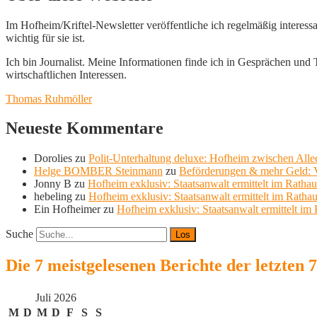
Im Hofheim/Kriftel-Newsletter veröffentliche ich regelmäßig interess
wichtig für sie ist.
Ich bin Journalist. Meine Informationen finde ich in Gesprächen und Te
wirtschaftlichen Interessen.
Thomas Ruhmöller
Neueste Kommentare
Dorolies
zu
Polit-Unterhaltung deluxe: Hofheim zwischen Allee
Helge BOMBER Steinmann
zu
Beförderungen & mehr Geld: V
Jonny B
zu
Hofheim exklusiv: Staatsanwalt ermittelt im Ratha
hebeling
zu
Hofheim exklusiv: Staatsanwalt ermittelt im Ratha
Ein Hofheimer
zu
Hofheim exklusiv: Staatsanwalt ermittelt im
Suche
Die 7 meistgelesenen Berichte der letzten 
Juli 2026
M
D
M
D
F
S
S