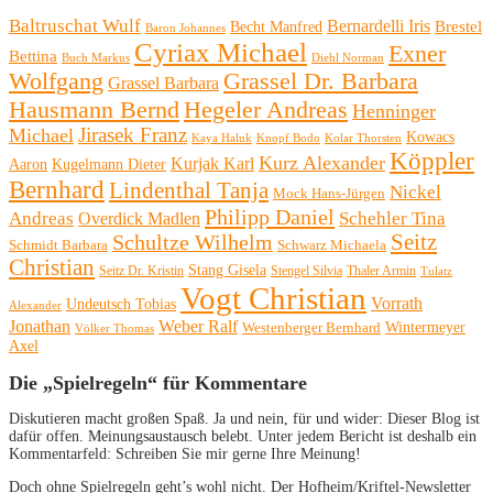
Baltruschat Wulf
Bernardelli Iris
Brestel
Becht Manfred
Baron Johannes
Cyriax Michael
Exner
Bettina
Buch Markus
Diehl Norman
Wolfgang
Grassel Dr. Barbara
Grassel Barbara
Hausmann Bernd
Hegeler Andreas
Henninger
Michael
Jirasek Franz
Kowacs
Kaya Haluk
Knopf Bodo
Kolar Thorsten
Köppler
Kurz Alexander
Kurjak Karl
Aaron
Kugelmann Dieter
Bernhard
Lindenthal Tanja
Nickel
Mock Hans-Jürgen
Philipp Daniel
Andreas
Schehler Tina
Overdick Madlen
Seitz
Schultze Wilhelm
Schmidt Barbara
Schwarz Michaela
Christian
Stang Gisela
Seitz Dr. Kristin
Stengel Silvia
Thaler Armin
Tulatz
Vogt Christian
Vorrath
Undeutsch Tobias
Alexander
Jonathan
Weber Ralf
Wintermeyer
Westenberger Bernhard
Völker Thomas
Axel
Die „Spielregeln“ für Kommentare
Diskutieren macht großen Spaß. Ja und nein, für und wider: Dieser Blog ist
dafür offen. Meinungsaustausch belebt. Unter jedem Bericht ist deshalb ein
Kommentarfeld: Schreiben Sie mir gerne Ihre Meinung!
Doch ohne Spielregeln geht’s wohl nicht. Der Hofheim/Kriftel-Newsletter