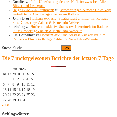
Dorolies
zu
Polit-Unterhaltung deluxe: Hofheim zwischen Allee,
Blitzer und Instagram
Helge BOMBER Steinmann
zu
Beförderungen & mehr Geld: Vogt
verteilt teure Abschiedsgeschenke im Rathaus
Jonny B
zu
Hofheim exklusiv: Staatsanwalt ermittelt im Rathaus –
Plus: Großartige Zahlen & Neue Info-Webseite
hebeling
zu
Hofheim exklusiv: Staatsanwalt ermittelt im Rathaus –
Plus: Großartige Zahlen & Neue Info-Webseite
Ein Hofheimer
zu
Hofheim exklusiv: Staatsanwalt ermittelt im
Rathaus – Plus: Großartige Zahlen & Neue Info-Webseite
Suche
Die 7 meistgelesenen Berichte der letzten 7 Tage
Juli 2026
M
D
M
D
F
S
S
1
2
3
4
5
6
7
8
9
10
11
12
13
14
15
16
17
18
19
20
21
22
23
24
25
26
27
28
29
30
31
« Jan.
Schlagwörter