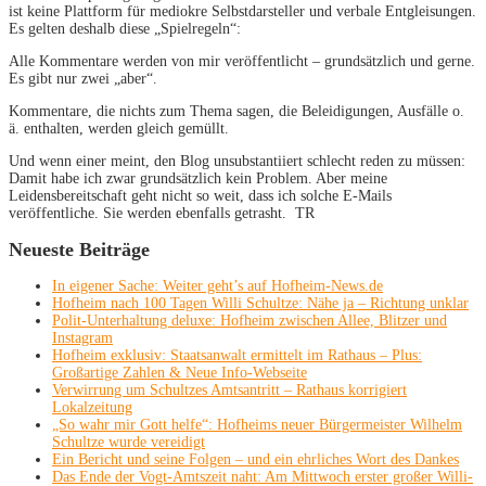
ist keine Plattform für mediokre Selbstdarsteller und verbale Entgleisungen.
Es gelten deshalb diese „Spielregeln“:
Alle Kommentare werden von mir veröffentlicht – grundsätzlich und gerne.
Es gibt nur zwei „aber“.
Kommentare, die nichts zum Thema sagen, die Beleidigungen, Ausfälle o.
ä. enthalten, werden gleich gemüllt.
Und wenn einer meint, den Blog unsubstantiiert schlecht reden zu müssen:
Damit habe ich zwar grundsätzlich kein Problem. Aber meine
Leidensbereitschaft geht nicht so weit, dass ich solche E-Mails
veröffentliche. Sie werden ebenfalls getrasht. TR
Neueste Beiträge
In eigener Sache: Weiter geht’s auf Hofheim-News.de
Hofheim nach 100 Tagen Willi Schultze: Nähe ja – Richtung unklar
Polit-Unterhaltung deluxe: Hofheim zwischen Allee, Blitzer und
Instagram
Hofheim exklusiv: Staatsanwalt ermittelt im Rathaus – Plus:
Großartige Zahlen & Neue Info-Webseite
Verwirrung um Schultzes Amtsantritt – Rathaus korrigiert
Lokalzeitung
„So wahr mir Gott helfe“: Hofheims neuer Bürgermeister Wilhelm
Schultze wurde vereidigt
Ein Bericht und seine Folgen – und ein ehrliches Wort des Dankes
Das Ende der Vogt-Amtszeit naht: Am Mittwoch erster großer Willi-