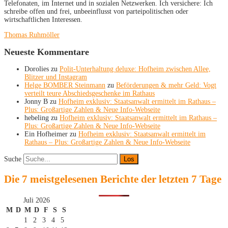
Telefonaten, im Internet und in sozialen Netzwerken. Ich versichere: Ich
schreibe offen und frei, unbeeinflusst von parteipolitischen oder
wirtschaftlichen Interessen.
Thomas Ruhmöller
Neueste Kommentare
Dorolies
zu
Polit-Unterhaltung deluxe: Hofheim zwischen Allee,
Blitzer und Instagram
Helge BOMBER Steinmann
zu
Beförderungen & mehr Geld: Vogt
verteilt teure Abschiedsgeschenke im Rathaus
Jonny B
zu
Hofheim exklusiv: Staatsanwalt ermittelt im Rathaus –
Plus: Großartige Zahlen & Neue Info-Webseite
hebeling
zu
Hofheim exklusiv: Staatsanwalt ermittelt im Rathaus –
Plus: Großartige Zahlen & Neue Info-Webseite
Ein Hofheimer
zu
Hofheim exklusiv: Staatsanwalt ermittelt im
Rathaus – Plus: Großartige Zahlen & Neue Info-Webseite
Suche
Die 7 meistgelesenen Berichte der letzten 7 Tage
Juli 2026
M
D
M
D
F
S
S
1
2
3
4
5