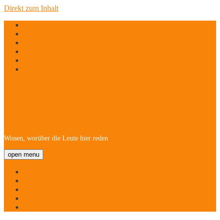
Direkt zum Inhalt
twitter
facebook
instagram
linkedin
email
phone
Hofheim/Kriftel-
Newsletter
Wissen, worüber die Leute hier reden
open menu
Startseite
Über
Namen
Menschen!
Kontakt