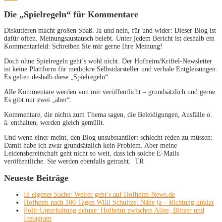
Die „Spielregeln“ für Kommentare
Diskutieren macht großen Spaß. Ja und nein, für und wider: Dieser Blog ist
dafür offen. Meinungsaustausch belebt. Unter jedem Bericht ist deshalb ein
Kommentarfeld: Schreiben Sie mir gerne Ihre Meinung!
Doch ohne Spielregeln geht’s wohl nicht. Der Hofheim/Kriftel-Newsletter
ist keine Plattform für mediokre Selbstdarsteller und verbale Entgleisungen.
Es gelten deshalb diese „Spielregeln“:
Alle Kommentare werden von mir veröffentlicht – grundsätzlich und gerne.
Es gibt nur zwei „aber“.
Kommentare, die nichts zum Thema sagen, die Beleidigungen, Ausfälle o.
ä. enthalten, werden gleich gemüllt.
Und wenn einer meint, den Blog unsubstantiiert schlecht reden zu müssen:
Damit habe ich zwar grundsätzlich kein Problem. Aber meine
Leidensbereitschaft geht nicht so weit, dass ich solche E-Mails
veröffentliche. Sie werden ebenfalls getrasht. TR
Neueste Beiträge
In eigener Sache: Weiter geht’s auf Hofheim-News.de
Hofheim nach 100 Tagen Willi Schultze: Nähe ja – Richtung unklar
Polit-Unterhaltung deluxe: Hofheim zwischen Allee, Blitzer und
Instagram