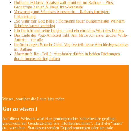
Hofheim exklusiv: Staatsanwalt ermittelt im Rathaus – Plus:
Großartige Zahlen & Neue Info-Webseite
Verwirrung um Schultzes Amtsantritt – Rathaus korrigiert
Lokalzeitung
„So wahr mir Gott helfe“: Hofheims neuer Bürgermeister Wilhelm
Schultze wurde vereidigt
Ein Bericht und seine Folgen – und ein ehrliches Wort des Dankes
Das Ende der Vogt-Amtszeit naht: Am Mittwoch erster großer Willi-
Auftritt – für alle
Beförderungen & mehr Geld: Vogt verteilt teure Abschiedsgeschenke
im Rathaus
Alarmstufe Rot, Teil 2: Autofahrer dürfen in beiden Richtungen
durch Innenstadtring fahren
Hofheim/Kriftel-
Newsletter
Wissen, worüber die Leute hier reden
Gut zu wissen I
Auf dieser Webseite wird eine gendergerechte Schreibweise gepflegt,
gleichwohl auf Genderzeichen wie „Hofheimer:innen“, „Krifteler*innen“
etc. verzichtet. Stattdessen werden Doppelnennungen oder neutrale