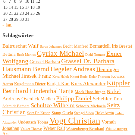
6
7
8
9
10
11
12
13
14
15
16
17
18
19
20
21
22
23
24
25
26
27
28
29
30
31
« Jan.
Schlagwörter
Baltruschat Wulf
Bernardelli Iris
Brestel
Becht Manfred
Baron Johannes
Cyriax Michael
Exner
Bettina
Buch Markus
Diehl Norman
Wolfgang
Grassel Dr. Barbara
Grassel Barbara
Hausmann Bernd
Hegeler Andreas
Henninger
Michael
Jirasek Franz
Kowacs
Kaya Haluk
Knopf Bodo
Kolar Thorsten
Köppler
Kurz Alexander
Kurjak Karl
Aaron
Kugelmann Dieter
Bernhard
Lindenthal Tanja
Nickel
Mock Hans-Jürgen
Philipp Daniel
Andreas
Schehler Tina
Overdick Madlen
Seitz
Schultze Wilhelm
Schmidt Barbara
Schwarz Michaela
Christian
Stang Gisela
Seitz Dr. Kristin
Stengel Silvia
Thaler Armin
Tulatz
Vogt Christian
Vorrath
Undeutsch Tobias
Alexander
Jonathan
Weber Ralf
Wintermeyer
Westenberger Bernhard
Völker Thomas
Axel