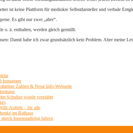
er ist keine Plattform für mediokre Selbstdarsteller und verbale Entgl
erne. Es gibt nur zwei „aber“.
 o. ä. enthalten, werden gleich gemüllt.
sen: Damit habe ich zwar grundsätzlich kein Problem. Aber meine Leide
nklar
d Instagram
Großartige Zahlen & Neue Info-Webseite
lzeitung
lm Schultze wurde vereidigt
kes
li-Auftritt – für alle
chenke im Rathaus
 durch Innenstadtring fahren