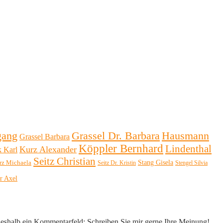
Hausmann
gang
Grassel Dr. Barbara
Grassel Barbara
Köppler Bernhard
Lindenthal
Kurz Alexander
k Karl
Seitz Christian
Stang Gisela
rz Michaela
Seitz Dr. Kristin
Stengel Silvia
r Axel
 deshalb ein Kommentarfeld: Schreiben Sie mir gerne Ihre Meinung!