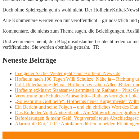
Doch ohne Spielregeln geht’s wohl nicht. Der Hofheim/Kriftel-Newslett
Alle Kommentare werden von mir veröffentlicht – grundsätzlich und g
Kommentare, die nichts zum Thema sagen, die Beleidigungen, Ausfälle
Und wenn einer meint, den Blog unsubstantiiert schlecht reden zu müs
veröffentliche. Sie werden ebenfalls getrasht. TR
Neueste Beiträge
In eigener Sache: Weiter geht’s auf Hofheim-News.de
Hofheim nach 100 Tagen Willi Schultze: Nähe ja – Richtung u
Polit-Unterhaltung deluxe: Hofheim zwischen Allee, Blitzer un
Hofheim exklusiv: Staatsanwalt ermittelt im Rathaus – Plus: 
Verwirrung um Schultzes Amtsantritt – Rathaus korrigiert Loka
„So wahr mir Gott helfe“: Hofheims neuer Bürgermeister Wilhe
Ein Bericht und seine Folgen – und ein ehrliches Wort des Dan
Das Ende der Vogt-Amtszeit naht: Am Mittwoch erster großer Wil
Beförderungen & mehr Geld: Vogt verteilt teure Abschiedsges
Alarmstufe Rot, Teil 2: Autofahrer dürfen in beiden Richtungen