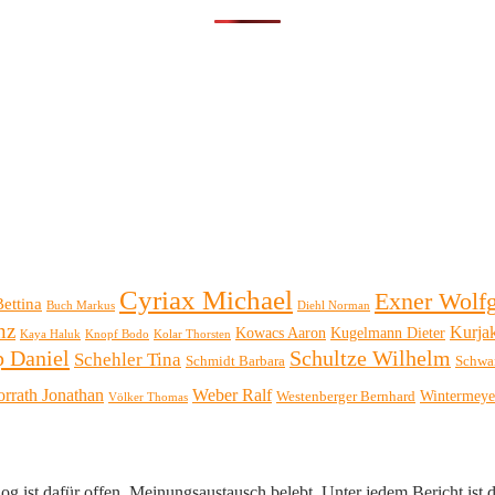
Cyriax Michael
Exner Wolf
Bettina
Buch Markus
Diehl Norman
nz
Kurja
Kowacs Aaron
Kugelmann Dieter
Kaya Haluk
Knopf Bodo
Kolar Thorsten
p Daniel
Schultze Wilhelm
Schehler Tina
Schmidt Barbara
Schwa
orrath Jonathan
Weber Ralf
Wintermeye
Westenberger Bernhard
Völker Thomas
log ist dafür offen. Meinungsaustausch belebt. Unter jedem Bericht ist