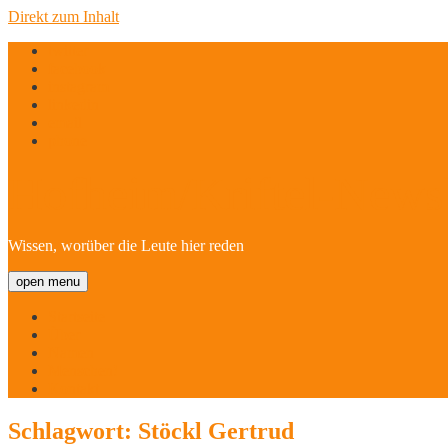
Direkt zum Inhalt
twitter
facebook
instagram
linkedin
email
phone
Hofheim/Kriftel-Newsl
Wissen, worüber die Leute hier reden
open menu
Startseite
Über
Namen
Menschen!
Kontakt
Schlagwort:
Stöckl Gertrud