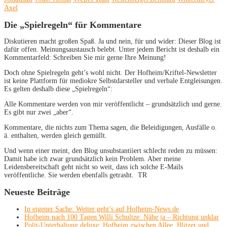
Axel
Die „Spielregeln“ für Kommentare
Diskutieren macht großen Spaß. Ja und nein, für und wider: Dieser Blog ist
dafür offen. Meinungsaustausch belebt. Unter jedem Bericht ist deshalb ein
Kommentarfeld: Schreiben Sie mir gerne Ihre Meinung!
Doch ohne Spielregeln geht’s wohl nicht. Der Hofheim/Kriftel-Newsletter
ist keine Plattform für mediokre Selbstdarsteller und verbale Entgleisungen.
Es gelten deshalb diese „Spielregeln“:
Alle Kommentare werden von mir veröffentlicht – grundsätzlich und gerne.
Es gibt nur zwei „aber“.
Kommentare, die nichts zum Thema sagen, die Beleidigungen, Ausfälle o.
ä. enthalten, werden gleich gemüllt.
Und wenn einer meint, den Blog unsubstantiiert schlecht reden zu müssen:
Damit habe ich zwar grundsätzlich kein Problem. Aber meine
Leidensbereitschaft geht nicht so weit, dass ich solche E-Mails
veröffentliche. Sie werden ebenfalls getrasht. TR
Neueste Beiträge
In eigener Sache: Weiter geht’s auf Hofheim-News.de
Hofheim nach 100 Tagen Willi Schultze: Nähe ja – Richtung unklar
Polit-Unterhaltung deluxe: Hofheim zwischen Allee, Blitzer und