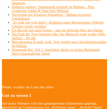
Instagram
Hofheim exklusiv: Staatsanwalt ermittelt im Rathaus – Plus:
Großartige Zahlen & Neue Info-Webseite
Verwirrung um Schultzes Amtsantritt – Rathaus korrigiert
Lokalzeitung
„So wahr mir Gott helfe“: Hofheims neuer Bürgermeister Wilhelm
Schultze wurde vereidigt
Ein Bericht und seine Folgen – und ein ehrliches Wort des Dankes
Das Ende der Vogt-Amtszeit naht: Am Mittwoch erster großer Willi-
Auftritt – für alle
Beförderungen & mehr Geld: Vogt verteilt teure Abschiedsgeschenke
im Rathaus
Alarmstufe Rot, Teil 2: Autofahrer dürfen in beiden Richtungen
durch Innenstadtring fahren
Hofheim/Kriftel-
Newsletter
Wissen, worüber die Leute hier reden
Gut zu wissen I
Auf dieser Webseite wird eine gendergerechte Schreibweise gepflegt,
gleichwohl auf Genderzeichen wie „Hofheimer:innen“, „Krifteler*innen“