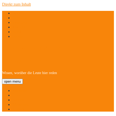
Direkt zum Inhalt
twitter
facebook
instagram
linkedin
email
phone
Hofheim/Kriftel-
Newsletter
Wissen, worüber die Leute hier reden
open menu
Startseite
Über
Namen
Menschen!
Kontakt