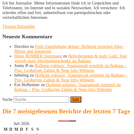
Ich bin Journalist. Meine Informationen finde ich in Gesprächen und
Telefonaten, im Internet und in sozialen Netzwerken. Ich versichere: Ich
schreibe offen und frei, unbeeinflusst von parteipolitischen oder
wirtschaftlichen Interessen.
Thomas Ruhmöller
Neueste Kommentare
Dorolies
zu
Polit-Unterhaltung deluxe: Hofheim zwischen Allee,
Blitzer und Instagram
Helge BOMBER Steinmann
zu
Beförderungen & mehr Geld: Vogt
verteilt teure Abschiedsgeschenke im Rathaus
Jonny B
zu
Hofheim exklusiv: Staatsanwalt ermittelt im Rathaus –
Plus: Großartige Zahlen & Neue Info-Webseite
hebeling
zu
Hofheim exklusiv: Staatsanwalt ermittelt im Rathaus –
Plus: Großartige Zahlen & Neue Info-Webseite
Ein Hofheimer
zu
Hofheim exklusiv: Staatsanwalt ermittelt im
Rathaus – Plus: Großartige Zahlen & Neue Info-Webseite
Suche
Die 7 meistgelesenen Berichte der letzten 7 Tage
Juli 2026
M
D
M
D
F
S
S