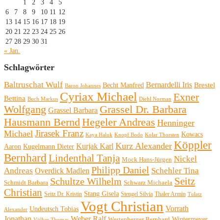
1
2
3
4
5
6
7
8
9
10
11
12
13
14
15
16
17
18
19
20
21
22
23
24
25
26
27
28
29
30
31
« Jan.
Schlagwörter
Baltruschat Wulf
Bernardelli Iris
Brestel
Becht Manfred
Baron Johannes
Cyriax Michael
Exner
Bettina
Buch Markus
Diehl Norman
Wolfgang
Grassel Dr. Barbara
Grassel Barbara
Hausmann Bernd
Hegeler Andreas
Henninger
Michael
Jirasek Franz
Kowacs
Kaya Haluk
Knopf Bodo
Kolar Thorsten
Köppler
Kurz Alexander
Kurjak Karl
Aaron
Kugelmann Dieter
Bernhard
Lindenthal Tanja
Nickel
Mock Hans-Jürgen
Philipp Daniel
Andreas
Schehler Tina
Overdick Madlen
Seitz
Schultze Wilhelm
Schmidt Barbara
Schwarz Michaela
Christian
Stang Gisela
Seitz Dr. Kristin
Stengel Silvia
Thaler Armin
Tulatz
Vogt Christian
Vorrath
Undeutsch Tobias
Alexander
Jonathan
Weber Ralf
Wintermeyer
Westenberger Bernhard
Völker Thomas