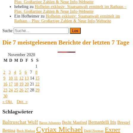
Plus: Großartige Zahlen & Neue Info-Webseite
hebeling
zu
Hofheim exklusiv: Staatsanwalt ermittelt im Rathaus –
Plus: Großartige Zahlen & Neue Info-Webseite
Ein Hofheimer
zu
Hofheim exklusiv: Staatsanwalt ermittelt im
Rathaus – Plus: Großartige Zahlen & Neue Info-Webseite
Suche
Die 7 meistgelesenen Berichte der letzten 7 Tage
November 2020
M
D
M
D
F
S
S
1
2
3
4
5
6
7
8
9
10
11
12
13
14
15
16
17
18
19
20
21
22
23
24
25
26
27
28
29
30
« Okt.
Dez. »
Schlagwörter
Baltruschat Wulf
Bernardelli Iris
Brestel
Becht Manfred
Baron Johannes
Cyriax Michael
Exner
Bettina
Buch Markus
Diehl Norman