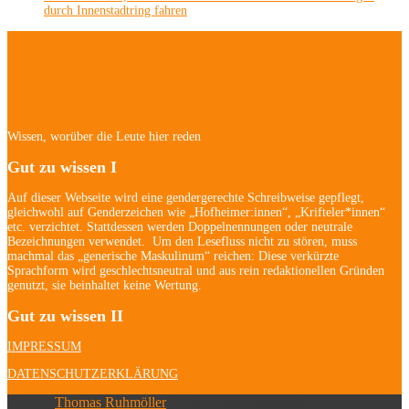
durch Innenstadtring fahren
Hofheim/Kriftel-
Newsletter
Wissen, worüber die Leute hier reden
Gut zu wissen I
Auf dieser Webseite wird eine gendergerechte Schreibweise gepflegt,
gleichwohl auf Genderzeichen wie „Hofheimer:innen“, „Krifteler*innen“
etc. verzichtet. Stattdessen werden Doppelnennungen oder neutrale
Bezeichnungen verwendet. Um den Lesefluss nicht zu stören, muss
machmal das „generische Maskulinum“ reichen: Diese verkürzte
Sprachform wird geschlechtsneutral und aus rein redaktionellen Gründen
genutzt, sie beinhaltet keine Wertung.
Gut zu wissen II
IMPRESSUM
DATENSCHUTZERKLÄRUNG
© 2026
Thomas Ruhmöller
| Alle Rechte vorbehalten.