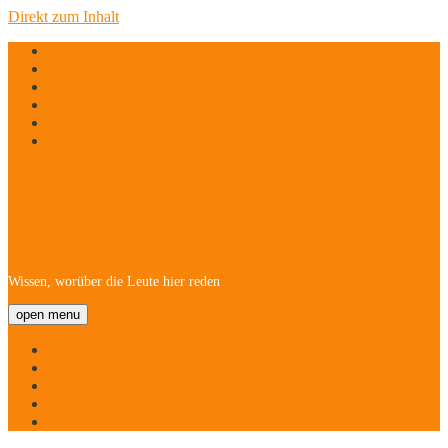
Direkt zum Inhalt
twitter
facebook
instagram
linkedin
email
phone
Hofheim/Kriftel-
Newsletter
Wissen, worüber die Leute hier reden
open menu
Startseite
Über
Namen
Menschen!
Kontakt