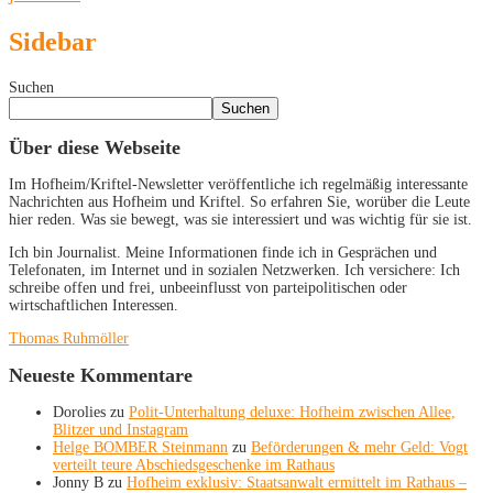
Sidebar
Suchen
Suchen
Über diese Webseite
Im Hofheim/Kriftel-Newsletter veröffentliche ich regelmäßig interessante
Nachrichten aus Hofheim und Kriftel. So erfahren Sie, worüber die Leute
hier reden. Was sie bewegt, was sie interessiert und was wichtig für sie ist.
Ich bin Journalist. Meine Informationen finde ich in Gesprächen und
Telefonaten, im Internet und in sozialen Netzwerken. Ich versichere: Ich
schreibe offen und frei, unbeeinflusst von parteipolitischen oder
wirtschaftlichen Interessen.
Thomas Ruhmöller
Neueste Kommentare
Dorolies
zu
Polit-Unterhaltung deluxe: Hofheim zwischen Allee,
Blitzer und Instagram
Helge BOMBER Steinmann
zu
Beförderungen & mehr Geld: Vogt
verteilt teure Abschiedsgeschenke im Rathaus
Jonny B
zu
Hofheim exklusiv: Staatsanwalt ermittelt im Rathaus –