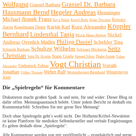
Wolfgang
Grassel Dr. Barbara
Grassel Barbara
Hausmann Bernd
Hegeler Andreas
Henninger
Michael
Jirasek Franz
Kowacs
Kaya Haluk
Knopf Bodo
Kolar Thorsten
Köppler
Kurz Alexander
Kurjak Karl
Aaron
Kugelmann Dieter
Bernhard
Lindenthal Tanja
Nickel
Mock Hans-Jürgen
Philipp Daniel
Andreas
Schehler Tina
Overdick Madlen
Seitz
Schultze Wilhelm
Schmidt Barbara
Schwarz Michaela
Christian
Stang Gisela
Seitz Dr. Kristin
Stengel Silvia
Thaler Armin
Tulatz
Vogt Christian
Vorrath
Undeutsch Tobias
Alexander
Jonathan
Weber Ralf
Wintermeyer
Westenberger Bernhard
Völker Thomas
Axel
Die „Spielregeln“ für Kommentare
Diskutieren macht großen Spaß. Ja und nein, für und wider: Dieser Blog ist
dafür offen. Meinungsaustausch belebt. Unter jedem Bericht ist deshalb ein
Kommentarfeld: Schreiben Sie mir gerne Ihre Meinung!
Doch ohne Spielregeln geht’s wohl nicht. Der Hofheim/Kriftel-Newsletter
ist keine Plattform für mediokre Selbstdarsteller und verbale Entgleisungen.
Es gelten deshalb diese „Spielregeln“:
Alle Kommentare werden von mir veröffentlicht – grundsätzlich und gerne.