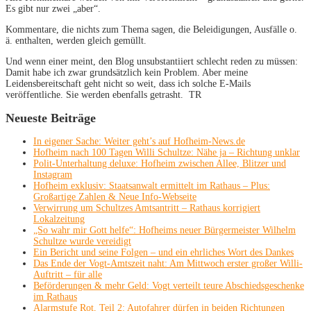
Es gibt nur zwei „aber“.
Kommentare, die nichts zum Thema sagen, die Beleidigungen, Ausfälle o.
ä. enthalten, werden gleich gemüllt.
Und wenn einer meint, den Blog unsubstantiiert schlecht reden zu müssen:
Damit habe ich zwar grundsätzlich kein Problem. Aber meine
Leidensbereitschaft geht nicht so weit, dass ich solche E-Mails
veröffentliche. Sie werden ebenfalls getrasht. TR
Neueste Beiträge
In eigener Sache: Weiter geht’s auf Hofheim-News.de
Hofheim nach 100 Tagen Willi Schultze: Nähe ja – Richtung unklar
Polit-Unterhaltung deluxe: Hofheim zwischen Allee, Blitzer und
Instagram
Hofheim exklusiv: Staatsanwalt ermittelt im Rathaus – Plus:
Großartige Zahlen & Neue Info-Webseite
Verwirrung um Schultzes Amtsantritt – Rathaus korrigiert
Lokalzeitung
„So wahr mir Gott helfe“: Hofheims neuer Bürgermeister Wilhelm
Schultze wurde vereidigt
Ein Bericht und seine Folgen – und ein ehrliches Wort des Dankes
Das Ende der Vogt-Amtszeit naht: Am Mittwoch erster großer Willi-
Auftritt – für alle
Beförderungen & mehr Geld: Vogt verteilt teure Abschiedsgeschenke
im Rathaus
Alarmstufe Rot, Teil 2: Autofahrer dürfen in beiden Richtungen