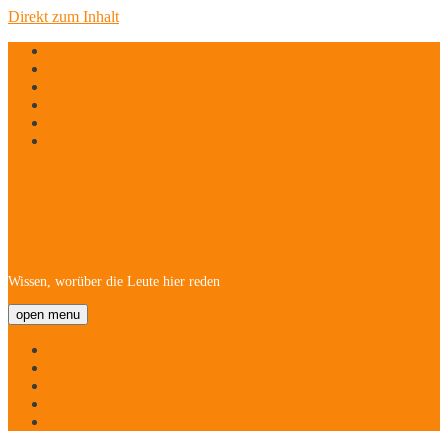
Direkt zum Inhalt
twitter
facebook
instagram
linkedin
email
phone
Hofheim/Kriftel-
Newsletter
Wissen, worüber die Leute hier reden
open menu
Startseite
Über
Namen
Menschen!
Kontakt