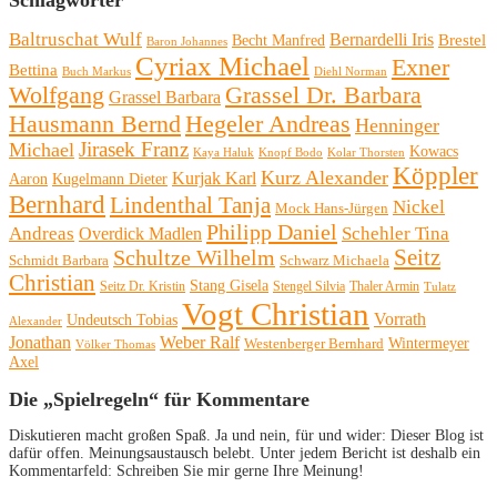
Baltruschat Wulf
Bernardelli Iris
Brestel
Becht Manfred
Baron Johannes
Cyriax Michael
Exner
Bettina
Buch Markus
Diehl Norman
Wolfgang
Grassel Dr. Barbara
Grassel Barbara
Hausmann Bernd
Hegeler Andreas
Henninger
Michael
Jirasek Franz
Kowacs
Kaya Haluk
Knopf Bodo
Kolar Thorsten
Köppler
Kurz Alexander
Kurjak Karl
Aaron
Kugelmann Dieter
Bernhard
Lindenthal Tanja
Nickel
Mock Hans-Jürgen
Philipp Daniel
Andreas
Schehler Tina
Overdick Madlen
Seitz
Schultze Wilhelm
Schmidt Barbara
Schwarz Michaela
Christian
Stang Gisela
Seitz Dr. Kristin
Stengel Silvia
Thaler Armin
Tulatz
Vogt Christian
Vorrath
Undeutsch Tobias
Alexander
Jonathan
Weber Ralf
Wintermeyer
Westenberger Bernhard
Völker Thomas
Axel
Die „Spielregeln“ für Kommentare
Diskutieren macht großen Spaß. Ja und nein, für und wider: Dieser Blog ist
dafür offen. Meinungsaustausch belebt. Unter jedem Bericht ist deshalb ein
Kommentarfeld: Schreiben Sie mir gerne Ihre Meinung!