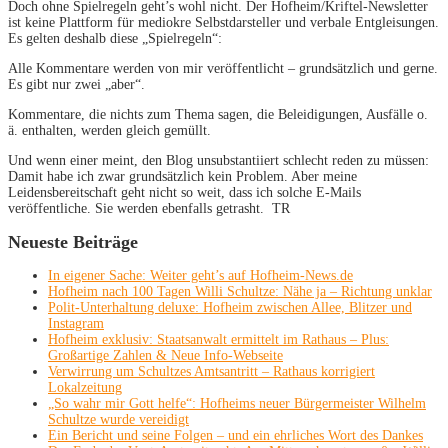
Doch ohne Spielregeln geht’s wohl nicht. Der Hofheim/Kriftel-Newsletter
ist keine Plattform für mediokre Selbstdarsteller und verbale Entgleisungen.
Es gelten deshalb diese „Spielregeln“:
Alle Kommentare werden von mir veröffentlicht – grundsätzlich und gerne.
Es gibt nur zwei „aber“.
Kommentare, die nichts zum Thema sagen, die Beleidigungen, Ausfälle o.
ä. enthalten, werden gleich gemüllt.
Und wenn einer meint, den Blog unsubstantiiert schlecht reden zu müssen:
Damit habe ich zwar grundsätzlich kein Problem. Aber meine
Leidensbereitschaft geht nicht so weit, dass ich solche E-Mails
veröffentliche. Sie werden ebenfalls getrasht. TR
Neueste Beiträge
In eigener Sache: Weiter geht’s auf Hofheim-News.de
Hofheim nach 100 Tagen Willi Schultze: Nähe ja – Richtung unklar
Polit-Unterhaltung deluxe: Hofheim zwischen Allee, Blitzer und
Instagram
Hofheim exklusiv: Staatsanwalt ermittelt im Rathaus – Plus:
Großartige Zahlen & Neue Info-Webseite
Verwirrung um Schultzes Amtsantritt – Rathaus korrigiert
Lokalzeitung
„So wahr mir Gott helfe“: Hofheims neuer Bürgermeister Wilhelm
Schultze wurde vereidigt
Ein Bericht und seine Folgen – und ein ehrliches Wort des Dankes