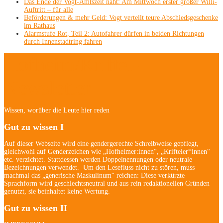
Das Ende der Vogt-Amtszeit naht: Am Mittwoch erster großer Willi-
Auftritt – für alle
Beförderungen & mehr Geld: Vogt verteilt teure Abschiedsgeschenke
im Rathaus
Alarmstufe Rot, Teil 2: Autofahrer dürfen in beiden Richtungen
durch Innenstadtring fahren
Hofheim/Kriftel-
Newsletter
Wissen, worüber die Leute hier reden
Gut zu wissen I
Auf dieser Webseite wird eine gendergerechte Schreibweise gepflegt,
gleichwohl auf Genderzeichen wie „Hofheimer:innen“, „Krifteler*innen“
etc. verzichtet. Stattdessen werden Doppelnennungen oder neutrale
Bezeichnungen verwendet. Um den Lesefluss nicht zu stören, muss
machmal das „generische Maskulinum“ reichen: Diese verkürzte
Sprachform wird geschlechtsneutral und aus rein redaktionellen Gründen
genutzt, sie beinhaltet keine Wertung.
Gut zu wissen II