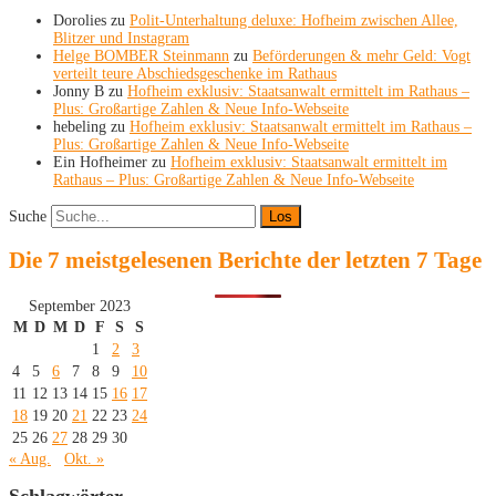
Dorolies
zu
Polit-Unterhaltung deluxe: Hofheim zwischen Allee,
Blitzer und Instagram
Helge BOMBER Steinmann
zu
Beförderungen & mehr Geld: Vogt
verteilt teure Abschiedsgeschenke im Rathaus
Jonny B
zu
Hofheim exklusiv: Staatsanwalt ermittelt im Rathaus –
Plus: Großartige Zahlen & Neue Info-Webseite
hebeling
zu
Hofheim exklusiv: Staatsanwalt ermittelt im Rathaus –
Plus: Großartige Zahlen & Neue Info-Webseite
Ein Hofheimer
zu
Hofheim exklusiv: Staatsanwalt ermittelt im
Rathaus – Plus: Großartige Zahlen & Neue Info-Webseite
Suche
Die 7 meistgelesenen Berichte der letzten 7 Tage
September 2023
M
D
M
D
F
S
S
1
2
3
4
5
6
7
8
9
10
11
12
13
14
15
16
17
18
19
20
21
22
23
24
25
26
27
28
29
30
« Aug.
Okt. »
Schlagwörter