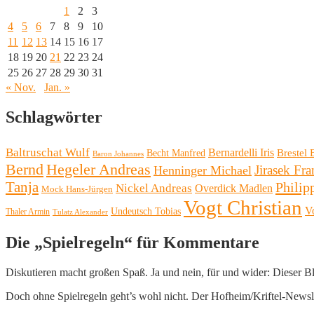
1
2
3
4
5
6
7
8
9
10
11
12
13
14
15
16
17
18
19
20
21
22
23
24
25
26
27
28
29
30
31
« Nov.
Jan. »
Schlagwörter
Baltruschat Wulf
Bernardelli Iris
Brestel 
Becht Manfred
Baron Johannes
Bernd
Hegeler Andreas
Henninger Michael
Jirasek Fra
Tanja
Philip
Nickel Andreas
Overdick Madlen
Mock Hans-Jürgen
Vogt Christian
V
Undeutsch Tobias
Thaler Armin
Tulatz Alexander
Die „Spielregeln“ für Kommentare
Diskutieren macht großen Spaß. Ja und nein, für und wider: Dieser B
Doch ohne Spielregeln geht’s wohl nicht. Der Hofheim/Kriftel-Newslett