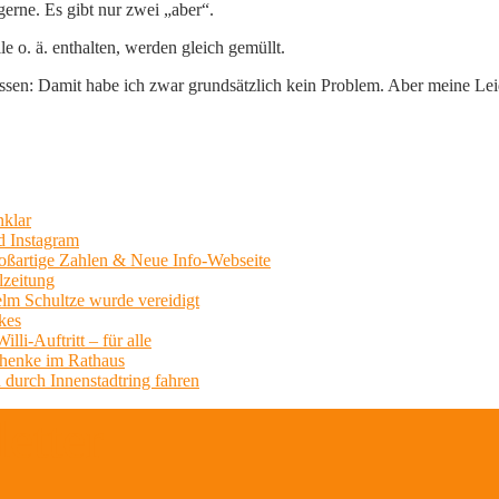
erne. Es gibt nur zwei „aber“.
 o. ä. enthalten, werden gleich gemüllt.
sen: Damit habe ich zwar grundsätzlich kein Problem. Aber meine Leide
nklar
d Instagram
Großartige Zahlen & Neue Info-Webseite
lzeitung
lm Schultze wurde vereidigt
kes
li-Auftritt – für alle
chenke im Rathaus
 durch Innenstadtring fahren
etter