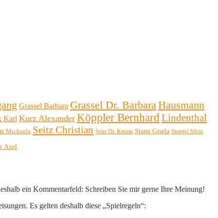
Hausmann
gang
Grassel Dr. Barbara
Grassel Barbara
Köppler Bernhard
Lindenthal
Kurz Alexander
k Karl
Seitz Christian
Stang Gisela
rz Michaela
Seitz Dr. Kristin
Stengel Silvia
r Axel
 deshalb ein Kommentarfeld: Schreiben Sie mir gerne Ihre Meinung!
eisungen. Es gelten deshalb diese „Spielregeln“: