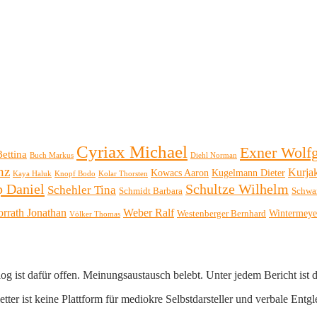
Cyriax Michael
Exner Wolf
Bettina
Buch Markus
Diehl Norman
nz
Kurja
Kowacs Aaron
Kugelmann Dieter
Kaya Haluk
Knopf Bodo
Kolar Thorsten
p Daniel
Schultze Wilhelm
Schehler Tina
Schmidt Barbara
Schwa
orrath Jonathan
Weber Ralf
Wintermeye
Westenberger Bernhard
Völker Thomas
log ist dafür offen. Meinungsaustausch belebt. Unter jedem Bericht ist
er ist keine Plattform für mediokre Selbstdarsteller und verbale Entgl