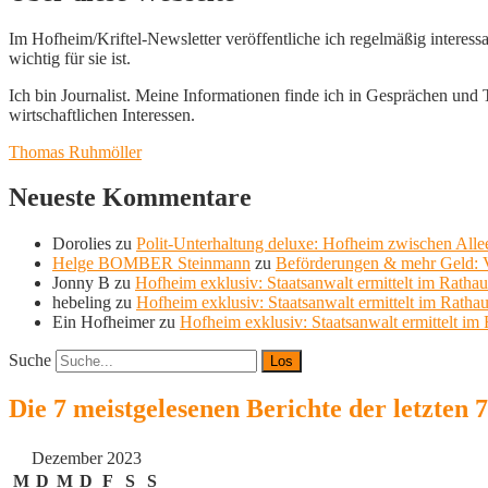
Im Hofheim/Kriftel-Newsletter veröffentliche ich regelmäßig interess
wichtig für sie ist.
Ich bin Journalist. Meine Informationen finde ich in Gesprächen und Te
wirtschaftlichen Interessen.
Thomas Ruhmöller
Neueste Kommentare
Dorolies
zu
Polit-Unterhaltung deluxe: Hofheim zwischen Allee
Helge BOMBER Steinmann
zu
Beförderungen & mehr Geld: V
Jonny B
zu
Hofheim exklusiv: Staatsanwalt ermittelt im Ratha
hebeling
zu
Hofheim exklusiv: Staatsanwalt ermittelt im Ratha
Ein Hofheimer
zu
Hofheim exklusiv: Staatsanwalt ermittelt im
Suche
Die 7 meistgelesenen Berichte der letzten 
Dezember 2023
M
D
M
D
F
S
S