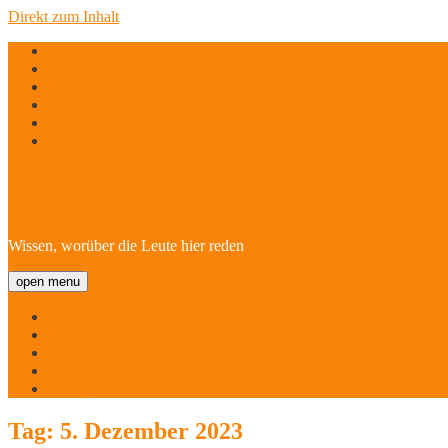
Direkt zum Inhalt
twitter
facebook
instagram
linkedin
email
phone
Hofheim/Kriftel-Newsl
Wissen, worüber die Leute hier reden
open menu
Startseite
Über
Namen
Menschen!
Kontakt
Tag:
5. Dezember 2023