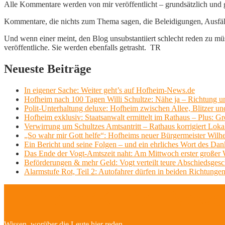
Alle Kommentare werden von mir veröffentlicht – grundsätzlich und g
Kommentare, die nichts zum Thema sagen, die Beleidigungen, Ausfälle
Und wenn einer meint, den Blog unsubstantiiert schlecht reden zu müs
veröffentliche. Sie werden ebenfalls getrasht. TR
Neueste Beiträge
In eigener Sache: Weiter geht’s auf Hofheim-News.de
Hofheim nach 100 Tagen Willi Schultze: Nähe ja – Richtung u
Polit-Unterhaltung deluxe: Hofheim zwischen Allee, Blitzer un
Hofheim exklusiv: Staatsanwalt ermittelt im Rathaus – Plus: 
Verwirrung um Schultzes Amtsantritt – Rathaus korrigiert Loka
„So wahr mir Gott helfe“: Hofheims neuer Bürgermeister Wilhe
Ein Bericht und seine Folgen – und ein ehrliches Wort des Dan
Das Ende der Vogt-Amtszeit naht: Am Mittwoch erster großer Wil
Beförderungen & mehr Geld: Vogt verteilt teure Abschiedsges
Alarmstufe Rot, Teil 2: Autofahrer dürfen in beiden Richtungen
Hofheim/Kriftel-Newsl
Wissen, worüber die Leute hier reden