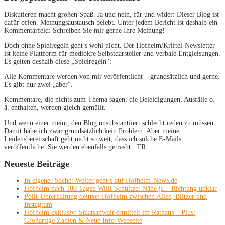
Diskutieren macht großen Spaß. Ja und nein, für und wider: Dieser Blog ist
dafür offen. Meinungsaustausch belebt. Unter jedem Bericht ist deshalb ein
Kommentarfeld: Schreiben Sie mir gerne Ihre Meinung!
Doch ohne Spielregeln geht’s wohl nicht. Der Hofheim/Kriftel-Newsletter
ist keine Plattform für mediokre Selbstdarsteller und verbale Entgleisungen.
Es gelten deshalb diese „Spielregeln“:
Alle Kommentare werden von mir veröffentlicht – grundsätzlich und gerne.
Es gibt nur zwei „aber“.
Kommentare, die nichts zum Thema sagen, die Beleidigungen, Ausfälle o.
ä. enthalten, werden gleich gemüllt.
Und wenn einer meint, den Blog unsubstantiiert schlecht reden zu müssen:
Damit habe ich zwar grundsätzlich kein Problem. Aber meine
Leidensbereitschaft geht nicht so weit, dass ich solche E-Mails
veröffentliche. Sie werden ebenfalls getrasht. TR
Neueste Beiträge
In eigener Sache: Weiter geht’s auf Hofheim-News.de
Hofheim nach 100 Tagen Willi Schultze: Nähe ja – Richtung unklar
Polit-Unterhaltung deluxe: Hofheim zwischen Allee, Blitzer und
Instagram
Hofheim exklusiv: Staatsanwalt ermittelt im Rathaus – Plus:
Großartige Zahlen & Neue Info-Webseite