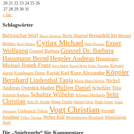
20
21
22
23
24
25
26
27
28
29
30
31
« Jan.
Schlagwörter
Baltruschat Wulf
Bernardelli Iris
Brestel
Becht Manfred
Baron Johannes
Cyriax Michael
Exner
Bettina
Buch Markus
Diehl Norman
Wolfgang
Grassel Dr. Barbara
Grassel Barbara
Hausmann Bernd
Hegeler Andreas
Henninger
Michael
Jirasek Franz
Kowacs
Kaya Haluk
Knopf Bodo
Kolar Thorsten
Köppler
Kurz Alexander
Kurjak Karl
Aaron
Kugelmann Dieter
Bernhard
Lindenthal Tanja
Nickel
Mock Hans-Jürgen
Philipp Daniel
Andreas
Schehler Tina
Overdick Madlen
Seitz
Schultze Wilhelm
Schmidt Barbara
Schwarz Michaela
Christian
Stang Gisela
Seitz Dr. Kristin
Stengel Silvia
Thaler Armin
Tulatz
Vogt Christian
Vorrath
Undeutsch Tobias
Alexander
Jonathan
Weber Ralf
Wintermeyer
Westenberger Bernhard
Völker Thomas
Axel
Die „Spielregeln“ für Kommentare