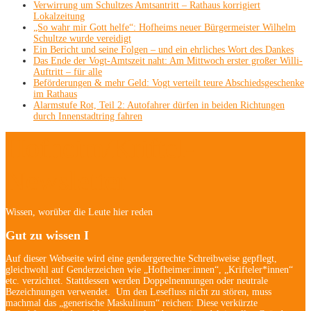
Verwirrung um Schultzes Amtsantritt – Rathaus korrigiert
Lokalzeitung
„So wahr mir Gott helfe“: Hofheims neuer Bürgermeister Wilhelm
Schultze wurde vereidigt
Ein Bericht und seine Folgen – und ein ehrliches Wort des Dankes
Das Ende der Vogt-Amtszeit naht: Am Mittwoch erster großer Willi-
Auftritt – für alle
Beförderungen & mehr Geld: Vogt verteilt teure Abschiedsgeschenke
im Rathaus
Alarmstufe Rot, Teil 2: Autofahrer dürfen in beiden Richtungen
durch Innenstadtring fahren
Hofheim/Kriftel-
Newsletter
Wissen, worüber die Leute hier reden
Gut zu wissen I
Auf dieser Webseite wird eine gendergerechte Schreibweise gepflegt,
gleichwohl auf Genderzeichen wie „Hofheimer:innen“, „Krifteler*innen“
etc. verzichtet. Stattdessen werden Doppelnennungen oder neutrale
Bezeichnungen verwendet. Um den Lesefluss nicht zu stören, muss
machmal das „generische Maskulinum“ reichen: Diese verkürzte