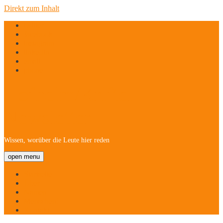
Direkt zum Inhalt
twitter
facebook
instagram
linkedin
email
phone
Hofheim/Kriftel-
Newsletter
Wissen, worüber die Leute hier reden
open menu
Startseite
Über
Namen
Menschen!
Kontakt