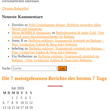
wirtschaftlichen Interessen.
Thomas Ruhmöller
Neueste Kommentare
Dorolies
zu
Polit-Unterhaltung deluxe: Hofheim zwischen Allee,
Blitzer und Instagram
Helge BOMBER Steinmann
zu
Beförderungen & mehr Geld: Vogt
verteilt teure Abschiedsgeschenke im Rathaus
Jonny B
zu
Hofheim exklusiv: Staatsanwalt ermittelt im Rathaus –
Plus: Großartige Zahlen & Neue Info-Webseite
hebeling
zu
Hofheim exklusiv: Staatsanwalt ermittelt im Rathaus –
Plus: Großartige Zahlen & Neue Info-Webseite
Ein Hofheimer
zu
Hofheim exklusiv: Staatsanwalt ermittelt im
Rathaus – Plus: Großartige Zahlen & Neue Info-Webseite
Suche
Die 7 meistgelesenen Berichte der letzten 7 Tage
Juli 2026
M
D
M
D
F
S
S
1
2
3
4
5
6
7
8
9
10
11
12
13
14
15
16
17
18
19