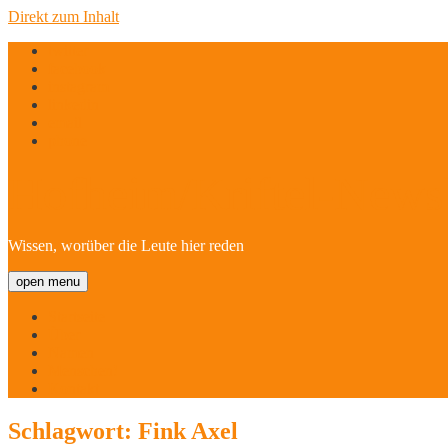
Direkt zum Inhalt
twitter
facebook
instagram
linkedin
email
phone
Hofheim/Kriftel-Newsl
Wissen, worüber die Leute hier reden
open menu
Startseite
Über
Namen
Menschen!
Kontakt
Schlagwort:
Fink Axel