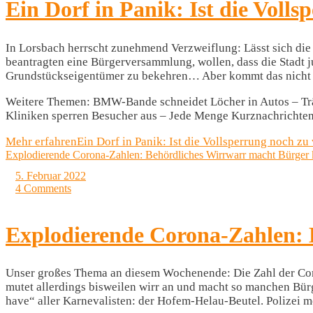
Ein Dorf in Panik: Ist die Voll
In Lorsbach herrscht zunehmend Verzweiflung: Lässt sich die
beantragten eine Bürgerversammlung, wollen, dass die Stadt j
Grundstückseigentümer zu bekehren… Aber kommt das nicht all
Weitere Themen: BMW-Bande schneidet Löcher in Autos – Träc
Kliniken sperren Besucher aus – Jede Menge Kurznachrichten
Mehr erfahren
Ein Dorf in Panik: Ist die Vollsperrung noch zu
Explodierende Corona-Zahlen: Behördliches Wirrwarr macht Bürger k
5. Februar 2022
4 Comments
Explodierende Corona-Zahlen: 
Unser großes Thema an diesem Wochenende: Die Zahl der Coron
mutet allerdings bisweilen wirr an und macht so manchen Bür
have“ aller Karnevalisten: der Hofem-Helau-Beutel. Polizei 