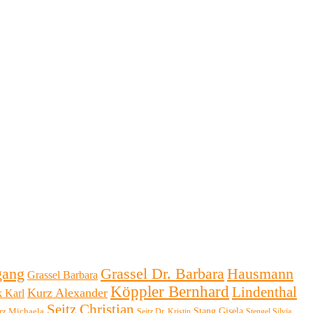
Hausmann
gang
Grassel Dr. Barbara
Grassel Barbara
Köppler Bernhard
Lindenthal
Kurz Alexander
k Karl
Seitz Christian
Stang Gisela
rz Michaela
Seitz Dr. Kristin
Stengel Silvia