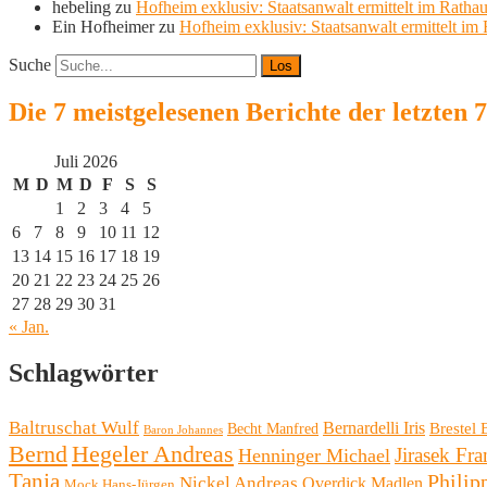
hebeling
zu
Hofheim exklusiv: Staatsanwalt ermittelt im Ratha
Ein Hofheimer
zu
Hofheim exklusiv: Staatsanwalt ermittelt im
Suche
Die 7 meistgelesenen Berichte der letzten 
Juli 2026
M
D
M
D
F
S
S
1
2
3
4
5
6
7
8
9
10
11
12
13
14
15
16
17
18
19
20
21
22
23
24
25
26
27
28
29
30
31
« Jan.
Schlagwörter
Baltruschat Wulf
Bernardelli Iris
Brestel 
Becht Manfred
Baron Johannes
Bernd
Hegeler Andreas
Henninger Michael
Jirasek Fra
Tanja
Philip
Nickel Andreas
Overdick Madlen
Mock Hans-Jürgen