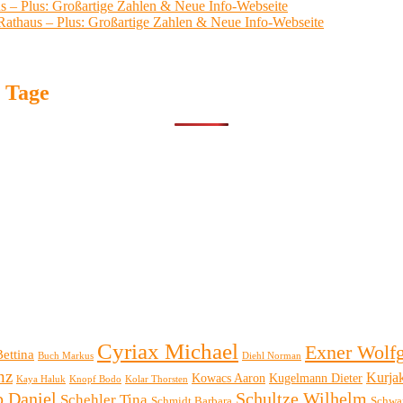
us – Plus: Großartige Zahlen & Neue Info-Webseite
 Rathaus – Plus: Großartige Zahlen & Neue Info-Webseite
7 Tage
Cyriax Michael
Exner Wolf
Bettina
Buch Markus
Diehl Norman
nz
Kurja
Kowacs Aaron
Kugelmann Dieter
Kaya Haluk
Knopf Bodo
Kolar Thorsten
p Daniel
Schultze Wilhelm
Schehler Tina
Schmidt Barbara
Schwa