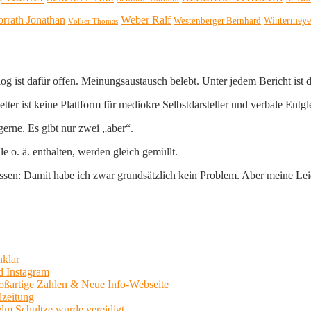
orrath Jonathan
Weber Ralf
Wintermeye
Westenberger Bernhard
Völker Thomas
log ist dafür offen. Meinungsaustausch belebt. Unter jedem Bericht ist
er ist keine Plattform für mediokre Selbstdarsteller und verbale Entgl
erne. Es gibt nur zwei „aber“.
 o. ä. enthalten, werden gleich gemüllt.
sen: Damit habe ich zwar grundsätzlich kein Problem. Aber meine Leide
nklar
d Instagram
Großartige Zahlen & Neue Info-Webseite
lzeitung
lm Schultze wurde vereidigt