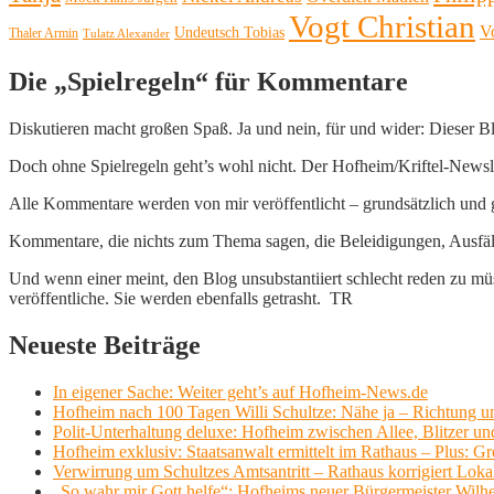
Vogt Christian
V
Undeutsch Tobias
Thaler Armin
Tulatz Alexander
Die „Spielregeln“ für Kommentare
Diskutieren macht großen Spaß. Ja und nein, für und wider: Dieser B
Doch ohne Spielregeln geht’s wohl nicht. Der Hofheim/Kriftel-Newslett
Alle Kommentare werden von mir veröffentlicht – grundsätzlich und g
Kommentare, die nichts zum Thema sagen, die Beleidigungen, Ausfälle
Und wenn einer meint, den Blog unsubstantiiert schlecht reden zu müs
veröffentliche. Sie werden ebenfalls getrasht. TR
Neueste Beiträge
In eigener Sache: Weiter geht’s auf Hofheim-News.de
Hofheim nach 100 Tagen Willi Schultze: Nähe ja – Richtung u
Polit-Unterhaltung deluxe: Hofheim zwischen Allee, Blitzer un
Hofheim exklusiv: Staatsanwalt ermittelt im Rathaus – Plus: 
Verwirrung um Schultzes Amtsantritt – Rathaus korrigiert Loka
„So wahr mir Gott helfe“: Hofheims neuer Bürgermeister Wilhe