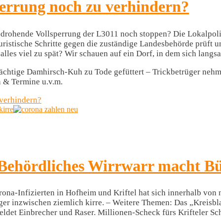
sperrung noch zu verhindern?
 drohende Vollsperrung der L3011 noch stoppen? Die Lokalpolit
uristische Schritte gegen die zuständige Landesbehörde prüft 
es viel zu spät? Wir schauen auf ein Dorf, in dem sich langs
htige Damhirsch-Kuh zu Tode gefüttert – Trickbetrüger nehme
 & Termine u.v.m.
 verhindern?
irre
Behördliches Wirrwarr macht Bü
a-Infizierten in Hofheim und Kriftel hat sich innerhalb von 
ger inzwischen ziemlich kirre. – Weitere Themen: Das „Kreisb
meldet Einbrecher und Raser. Millionen-Scheck fürs Krifteler 