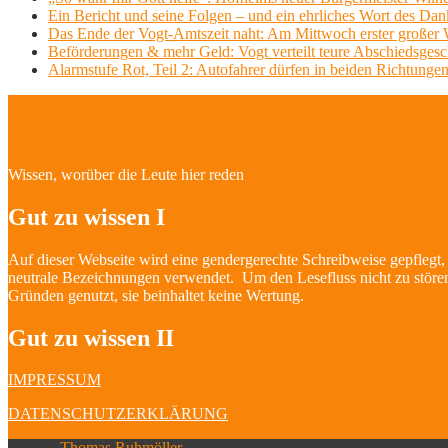
Ein Bericht und seine Folgen – und ein ehrliches Wort des Dan
Das Ende der Vogt-Amtszeit naht: Am Mittwoch erster großer Wil
Beförderungen & mehr Geld: Vogt verteilt teure Abschiedsges
Alarmstufe Rot, Teil 2: Autofahrer dürfen in beiden Richtungen
Hofheim/Kriftel-Newsl
Wissen, worüber die Leute hier reden
Gut zu wissen I
Auf dieser Webseite wird eine gendergerechte Schreibweise gepflegt
neutrale Bezeichnungen verwendet. Um den Lesefluss nicht zu stören
Gründen genutzt, sie beinhaltet keine Wertung.
Gut zu wissen II
IMPRESSUM
DATENSCHUTZERKLÄRUNG
© 2026
Thomas Ruhmöller
| Alle Rechte vorbehalten.