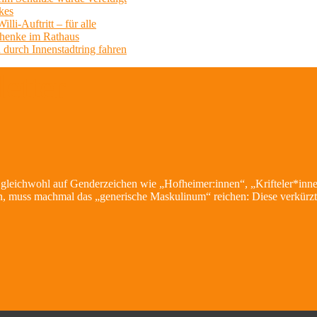
kes
li-Auftritt – für alle
chenke im Rathaus
 durch Innenstadtring fahren
etter
, gleichwohl auf Genderzeichen wie „Hofheimer:innen“, „Krifteler*inn
, muss machmal das „generische Maskulinum“ reichen: Diese verkürzte