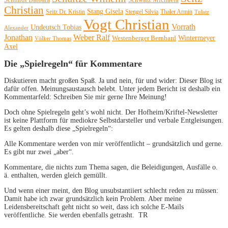
Christian
Stang Gisela
Seitz Dr. Kristin
Stengel Silvia
Thaler Armin
Tulatz
Vogt Christian
Vorrath
Undeutsch Tobias
Alexander
Jonathan
Weber Ralf
Wintermeyer
Westenberger Bernhard
Völker Thomas
Axel
Die „Spielregeln“ für Kommentare
Diskutieren macht großen Spaß. Ja und nein, für und wider: Dieser Blog ist
dafür offen. Meinungsaustausch belebt. Unter jedem Bericht ist deshalb ein
Kommentarfeld: Schreiben Sie mir gerne Ihre Meinung!
Doch ohne Spielregeln geht’s wohl nicht. Der Hofheim/Kriftel-Newsletter
ist keine Plattform für mediokre Selbstdarsteller und verbale Entgleisungen.
Es gelten deshalb diese „Spielregeln“:
Alle Kommentare werden von mir veröffentlicht – grundsätzlich und gerne.
Es gibt nur zwei „aber“.
Kommentare, die nichts zum Thema sagen, die Beleidigungen, Ausfälle o.
ä. enthalten, werden gleich gemüllt.
Und wenn einer meint, den Blog unsubstantiiert schlecht reden zu müssen:
Damit habe ich zwar grundsätzlich kein Problem. Aber meine
Leidensbereitschaft geht nicht so weit, dass ich solche E-Mails
veröffentliche. Sie werden ebenfalls getrasht. TR