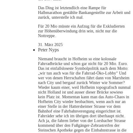
Das Ding ist letztendlich eine Rampe für
Halbmarathon gestählte Bankangestellte zur Arbeit und
zurück, unterstelle ich mal.
Für 20 Mio müsste ein Aufzug für die Exkludierten
zur Höhenüberwindung drin sein, nicht nur die
Nottreppe.
31. März 2025
Peter Nyps
Niemand braucht in Hofheim so eine kolossale
Fahrradbrücke und schon gar nicht für 20 Mio. Euro.
Das ist einfallsloseste Symbolpolitik nach dem Motto:
„wir tun auch was für die Fahrrad-Öko-Lobby“ Und
wer von denen Herrschaften fährt dann von Marxheim
nach City und bergauf zurück Winter wie Sommer?
Wieder kaum einer, weil Hofheim topografisch nunmal
nicht Holland ist und ausser dieser Brücke sowieso
kein Platz ist. Momentan kann man das Auto-Chaos in
Hofheim City wieder beobachten, wenn auch nur an
einer Stelle in der Hattersheimer Strasse vor dem
Bahnhof eine Fahrbahnverengung eingerichtet ist.
Fahrräder sehe ich im übrigen dort überhaupt nicht.
Ach ja, die fahren lieber von der Lorsbacher Strasse
kommend über den Fußgänger-Zebrastreifen der
Steinschen Apotheke gegen die Einbahnstrasse in die