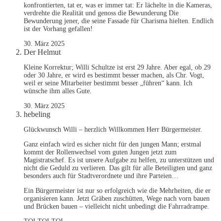
konfrontierten, tat er, was er immer tat: Er lächelte in die Kameras,
verdrehte die Realität und genoss die Bewunderung Die
Bewunderung jener, die seine Fassade für Charisma hielten. Endlich
ist der Vorhang gefallen!
30. März 2025
Der Helmut
Kleine Korrektur; Willi Schultze ist erst 29 Jahre. Aber egal, ob 29
oder 30 Jahre, er wird es bestimmt besser machen, als Chr. Vogt,
weil er seine Mitarbeiter bestimmt besser „führen“ kann. Ich
wünsche ihm alles Gute.
30. März 2025
hebeling
Glückwunsch Willi – herzlich Willkommen Herr Bürgermeister.
Ganz einfach wird es sicher nicht für den jungen Mann; erstmal
kommt der Rollenwechsel vom guten Jungen jetzt zum
Magistratschef. Es ist unsere Aufgabe zu helfen, zu unterstützen und
nicht die Geduld zu verlieren. Das gilt für alle Beteiligten und ganz
besonders auch für Stadtverordnete und ihre Parteien…
Ein Bürgermeister ist nur so erfolgreich wie die Mehrheiten, die er
organisieren kann. Jetzt Gräben zuschütten, Wege nach vorn bauen
und Brücken bauen – vielleicht nicht unbedingt die Fahrradrampe.