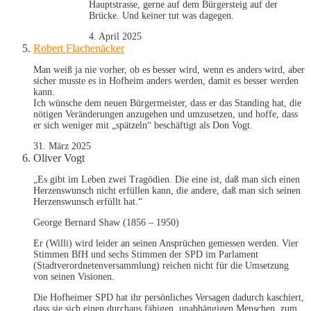
Hauptstrasse, gerne auf dem Bürgersteig auf der
Brücke. Und keiner tut was dagegen.
4. April 2025
Robert Flachenäcker
Man weiß ja nie vorher, ob es besser wird, wenn es anders wird, aber
sicher musste es in Hofheim anders werden, damit es besser werden
kann.
Ich wünsche dem neuen Bürgermeister, dass er das Standing hat, die
nötigen Veränderungen anzugehen und umzusetzen, und hoffe, dass
er sich weniger mit „spätzeln“ beschäftigt als Don Vogt.
31. März 2025
Oliver Vogt
„Es gibt im Leben zwei Tragödien. Die eine ist, daß man sich einen
Herzenswunsch nicht erfüllen kann, die andere, daß man sich seinen
Herzenswunsch erfüllt hat.“
George Bernard Shaw (1856 – 1950)
Er (Willi) wird leider an seinen Ansprüchen gemessen werden. Vier
Stimmen BfH und sechs Stimmen der SPD im Parlament
(Stadtverordnetenversammlung) reichen nicht für die Umsetzung
von seinen Visionen.
Die Hofheimer SPD hat ihr persönliches Versagen dadurch kaschiert,
dass sie sich einen durchaus fähigen, unabhängigen Menschen, zum