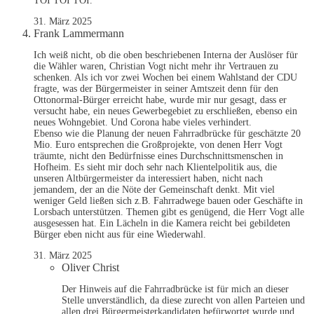
TOI TOI TOI.
31. März 2025
Frank Lammermann
Ich weiß nicht, ob die oben beschriebenen Interna der Auslöser für
die Wähler waren, Christian Vogt nicht mehr ihr Vertrauen zu
schenken. Als ich vor zwei Wochen bei einem Wahlstand der CDU
fragte, was der Bürgermeister in seiner Amtszeit denn für den
Ottonormal-Bürger erreicht habe, wurde mir nur gesagt, dass er
versucht habe, ein neues Gewerbegebiet zu erschließen, ebenso ein
neues Wohngebiet. Und Corona habe vieles verhindert.
Ebenso wie die Planung der neuen Fahrradbrücke für geschätzte 20
Mio. Euro entsprechen die Großprojekte, von denen Herr Vogt
träumte, nicht den Bedürfnisse eines Durchschnittsmenschen in
Hofheim. Es sieht mir doch sehr nach Klientelpolitik aus, die
unseren Altbürgermeister da interessiert haben, nicht nach
jemandem, der an die Nöte der Gemeinschaft denkt. Mit viel
weniger Geld ließen sich z.B. Fahrradwege bauen oder Geschäfte in
Lorsbach unterstützen. Themen gibt es genügend, die Herr Vogt alle
ausgesessen hat. Ein Lächeln in die Kamera reicht bei gebildeten
Bürger eben nicht aus für eine Wiederwahl.
31. März 2025
Oliver Christ
Der Hinweis auf die Fahrradbrücke ist für mich an dieser
Stelle unverständlich, da diese zurecht von allen Parteien und
allen drei Bürgermeisterkandidaten befürwortet wurde und