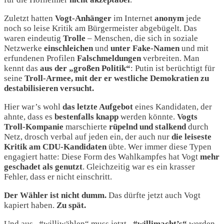
Zuletzt hatten
Vogt-Anhänger
im Internet
anonym
jede
noch so leise Kritik am Bürgermeister abgebügelt. Das
waren eindeutig
Trolle
– Menschen, die sich in soziale
Netzwerke
einschleichen
und
unter Fake-Namen
und mit
erfundenen Profilen
Falschmeldungen
verbreiten. Man
kennt das
aus der „großen Politik“
: Putin ist berüchtigt für
seine
Troll-Armee, mit der er westliche Demokratien zu
destabilisieren versucht.
Hier war’s wohl
das letzte Aufgebot
eines Kandidaten, der
ahnte, dass es
bestenfalls knapp
werden könnte.
Vogts
Troll-Kompanie
marschierte
rüpelnd und stalkend
durch
Netz, drosch verbal auf jeden ein, der auch nur
die leiseste
Kritik am CDU-Kandidaten
übte. Wer immer diese Typen
engagiert hatte: Diese Form des Wahlkampfes hat Vogt
mehr
geschadet als genutzt
. Gleichzeitig war es ein krasser
Fehler, dass er nicht einschritt.
Der Wähler ist nicht dumm.
Das dürfte jetzt auch Vogt
kapiert haben.
Zu spät.
Und aus „#williwählen“ muss jetzt
„#willimacht’s“
werden.