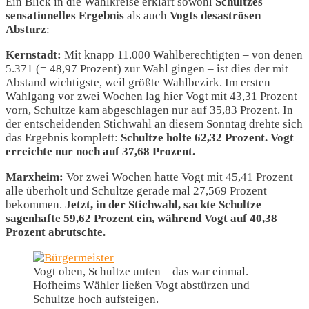
Ein Blick in die Wahlkreise erklärt sowohl
Schultzes
sensationelles Ergebnis
als auch
Vogts desaströsen
Absturz
:
Kernstadt:
Mit knapp 11.000 Wahlberechtigten – von denen
5.371 (= 48,97 Prozent) zur Wahl gingen – ist dies der mit
Abstand wichtigste, weil größte Wahlbezirk. Im ersten
Wahlgang vor zwei Wochen lag hier Vogt mit 43,31 Prozent
vorn, Schultze kam abgeschlagen nur auf 35,83 Prozent. In
der entscheidenden Stichwahl an diesem Sonntag drehte sich
das Ergebnis komplett:
Schultze holte 62,32 Prozent. Vogt
erreichte nur noch auf 37,68 Prozent.
Marxheim:
Vor zwei Wochen hatte Vogt mit 45,41 Prozent
alle überholt und Schultze gerade mal 27,569 Prozent
bekommen.
Jetzt, in der Stichwahl, sackte Schultze
sagenhafte 59,62 Prozent ein, während Vogt auf 40,38
Prozent abrutschte.
Vogt oben, Schultze unten – das war einmal.
Hofheims Wähler ließen Vogt abstürzen und
Schultze hoch aufsteigen.