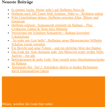
Neueste Beiträge
In eigener Sache: Weiter geht’s auf Hofheim-News.de
Hofheim nach 100 Tagen Willi Schultze: Nähe ja – Richtung unklar
Polit-Unterhaltung deluxe: Hofheim zwischen Allee, Blitzer und
Instagram
Hofheim exklusiv: Staatsanwalt ermittelt im Rathaus – Plus:
Großartige Zahlen & Neue Info-Webseite
Verwirrung um Schultzes Amtsantritt – Rathaus korrigiert
Lokalzeitung
„So wahr mir Gott helfe“: Hofheims neuer Bürgermeister Wilhelm
Schultze wurde vereidigt
Ein Bericht und seine Folgen – und ein ehrliches Wort des Dankes
Das Ende der Vogt-Amtszeit naht: Am Mittwoch erster großer Willi-
Auftritt – für alle
Beförderungen & mehr Geld: Vogt verteilt teure Abschiedsgeschenke
im Rathaus
Alarmstufe Rot, Teil 2: Autofahrer dürfen in beiden Richtungen
durch Innenstadtring fahren
Hofheim/Kriftel-
Newsletter
Wissen, worüber die Leute hier reden