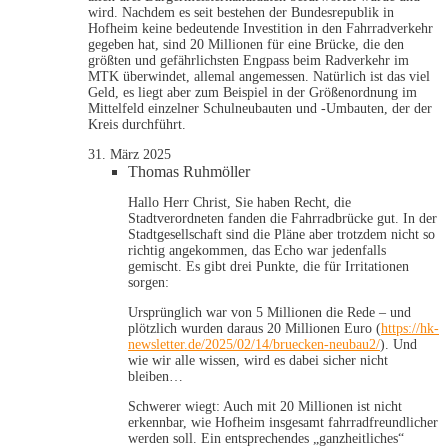
wird. Nachdem es seit bestehen der Bundesrepublik in
Hofheim keine bedeutende Investition in den Fahrradverkehr
gegeben hat, sind 20 Millionen für eine Brücke, die den
größten und gefährlichsten Engpass beim Radverkehr im
MTK überwindet, allemal angemessen. Natürlich ist das viel
Geld, es liegt aber zum Beispiel in der Größenordnung im
Mittelfeld einzelner Schulneubauten und -Umbauten, der der
Kreis durchführt.
31. März 2025
Thomas Ruhmöller
Hallo Herr Christ, Sie haben Recht, die
Stadtverordneten fanden die Fahrradbrücke gut. In der
Stadtgesellschaft sind die Pläne aber trotzdem nicht so
richtig angekommen, das Echo war jedenfalls
gemischt. Es gibt drei Punkte, die für Irritationen
sorgen:
Ursprünglich war von 5 Millionen die Rede – und
plötzlich wurden daraus 20 Millionen Euro (
https://hk-
newsletter.de/2025/02/14/bruecken-neubau2/
). Und
wie wir alle wissen, wird es dabei sicher nicht
bleiben…
Schwerer wiegt: Auch mit 20 Millionen ist nicht
erkennbar, wie Hofheim insgesamt fahrradfreundlicher
werden soll. Ein entsprechendes „ganzheitliches“