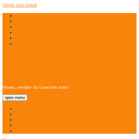
Direkt zum Inhalt
twitter
facebook
instagram
linkedin
email
phone
Hofheim/Kriftel-
Newsletter
Wissen, worüber die Leute hier reden
open menu
Startseite
Über
Namen
Menschen!
Kontakt