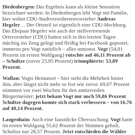
Diedenbergen:
Das Ergebnis kann als kleine Sensation
bezeichnet werden: In Diedenbergen lebt Vogt mit Familie,
hier wohnt CDU-Stadtverordnetenvorsteher
Andreas
Hegeler
… Der Ortsteil ist eigentlich eine CDU-Hochburg.
Das Ehepaar Hegeler wie auch der stellvertretende
Ortsvorsteher (CDU) hatten sich in den letzten Tagen
mächtig ins Zeug gelegt und fleißig bei Facebook gepostet,
immerzu pro Vogt natürlich – alles umsonst.
Vogt
(54,01
Prozent im ersten Wahlgang)
rutschte auf 46,11 Prozent ab
– Schultze
(zuvor 25,95 Prozent)
triumphierte: 53,89
Prozent.
Wallau:
Vogts Heimatort – hier steht die Mehrheit hinter
ihm, aber längst nicht mehr so fest wie zuvor. 69,07 Prozent
stimmten vor zwei Wochen für den amtierenden
Bürgermeister;
jetzt bekam Vogt nur noch 59,86 Prozent
.
Schultze dagegen konnte sich stark verbessern – von 16,76
auf 40,14 Prozent.
Langenhain:
Auch eine faustdicke Überraschung.
Vogt
hatte
im ersten Wahlgang 55,62 Prozent der Stimmen geholt,
Schultze nur 28,57 Prozent.
Jetzt entschieden die Wähler