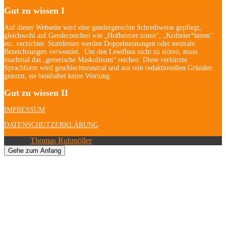
Gut zu wissen I
Auf dieser Webseite wird eine gendergerechte Schreibweise gepflegt,
gleichwohl auf Genderzeichen wie „Hofheimer:innen“, „Krifteler*innen“
etc. verzichtet. Stattdessen werden Doppelnennungen oder neutrale
Bezeichnungen verwendet. Um den Lesefluss nicht zu stören, muss
machmal das „generische Maskulinum“ reichen: Diese verkürzte
Sprachform wird geschlechtsneutral und aus rein redaktionellen Gründen
genutzt, sie beinhaltet keine Wertung.
Gut zu wissen II
IMPRESSUM
DATENSCHUTZERKLÄRUNG
© 2026
Thomas Ruhmöller
| Alle Rechte vorbehalten.
Gehe zum Anfang