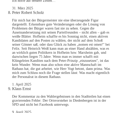
Ich hoffe auf bessere Zeiten…
31. März 2025
Peter Robert Scholz
Für mich hat der Bürgermeister nie eine überzeugende Figur
dargestellt. Erkennbare gute Veränderungen oder die Lösung von
Problemen der Bürger waren fast nie zu sehen. Gegen die
Auseinandersetzung mit seinen Parteifreunden – nicht allen – gab es
weiße Blätter. Hofheim schaffte es bis Sonntag nicht, einen aktiven
Kandidaten auf den Posten zu wählen, der nicht auf dem Schoß
seiner Gönner saß, oder dass Glück zu haben „nomen est omen!“ bei
Felix. Seit Heinrich Weiß kann man an einer Hand abzählen, was es
an wirklich guten Politikern in Hofheim bzw. Marxheim gab, und
dazwischen liegen 75 Jahre. Wenn man es immer schafft mit
Klüngeleien Kanditen nach dem Peter-Prinzip „einzusetzen“, ist das
kein Wunder. Wenn man also schon eine aktive Mannschaft im
Rathaus hat, die gut arbeitet, wie Herr Vogt betont, dann prima. Was
mich zum Schluss noch die Frage stellen lässt: Was macht eigentlich
der Personalrat in diesem Rathaus.
1. April 2025
Klaus Ernst
Der Kommentar zu den Wahlergebnissen in den Stadtteilen hat einen
gravierenden Fehler: Der Ortsvorsteher in Diedenbergen ist in der
SPD und nicht bei Facebook unterwegs.
9. April 2025