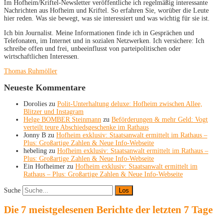
Im Hofheim/Kriftel-Newsletter veröffentliche ich regelmäßig interessante
Nachrichten aus Hofheim und Kriftel. So erfahren Sie, worüber die Leute
hier reden. Was sie bewegt, was sie interessiert und was wichtig für sie ist.
Ich bin Journalist. Meine Informationen finde ich in Gesprächen und
Telefonaten, im Internet und in sozialen Netzwerken. Ich versichere: Ich
schreibe offen und frei, unbeeinflusst von parteipolitischen oder
wirtschaftlichen Interessen.
Thomas Ruhmöller
Neueste Kommentare
Dorolies
zu
Polit-Unterhaltung deluxe: Hofheim zwischen Allee,
Blitzer und Instagram
Helge BOMBER Steinmann
zu
Beförderungen & mehr Geld: Vogt
verteilt teure Abschiedsgeschenke im Rathaus
Jonny B
zu
Hofheim exklusiv: Staatsanwalt ermittelt im Rathaus –
Plus: Großartige Zahlen & Neue Info-Webseite
hebeling
zu
Hofheim exklusiv: Staatsanwalt ermittelt im Rathaus –
Plus: Großartige Zahlen & Neue Info-Webseite
Ein Hofheimer
zu
Hofheim exklusiv: Staatsanwalt ermittelt im
Rathaus – Plus: Großartige Zahlen & Neue Info-Webseite
Suche
Die 7 meistgelesenen Berichte der letzten 7 Tage