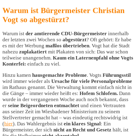
Warum ist Bürgermeister Christian
Vogt so abgestürzt?
Warum ist
der amtierende CDU-Bürgermeister
innerhalb
der letzten zwei Wochen so
abgestürzt
? Oft gehört: Er habe
es mit der Werbung
maßlos übertrieben
. Vogt hat die Stadt
nahezu
zuplakatiert
mit Plakaten von sich: Das war schon
teilweise unangenehm.
Kaum ein Laternenpfahl ohne Vogts
Konterfei:
einfach zu viel.
Hinzu kamen
hausgemachte Probleme
. Vogts
Führungsstil
wird immer wieder als
Ursache für viele Personalprobleme
im Rathaus genannt. Die Verwaltung kommt einfach nicht in
die Gänge – immer wieder heißt es:
Hofem Schlofem.
Dann
wurde in der vergangenen Woche auch noch bekannt, dass
er
seine Beigeordneten entmachtet
und einen Vertrauten
aus seiner Zeit im Wiesbadener Ministerium zu seinem
Stellvertreter gemacht hat – was eindeutig rechtswidrig ist
(
hier
). Das Wahlergebnis ist
ein klares Signal
: Ein
Bürgermeister, der sich
nicht an Recht und Gesetz
hält, ist
für die Hofheimer
nicht akzeptabel
.