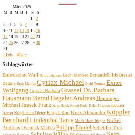
März 2025
M
D
M
D
F
S
S
1
2
3
4
5
6
7
8
9
10
11
12
13
14
15
16
17
18
19
20
21
22
23
24
25
26
27
28
29
30
31
« Feb.
Mai »
Schlagwörter
Baltruschat Wulf
Bernardelli Iris
Brestel
Becht Manfred
Baron Johannes
Cyriax Michael
Exner
Bettina
Buch Markus
Diehl Norman
Wolfgang
Grassel Dr. Barbara
Grassel Barbara
Hausmann Bernd
Hegeler Andreas
Henninger
Michael
Jirasek Franz
Kowacs
Kaya Haluk
Knopf Bodo
Kolar Thorsten
Köppler
Kurz Alexander
Kurjak Karl
Aaron
Kugelmann Dieter
Bernhard
Lindenthal Tanja
Nickel
Mock Hans-Jürgen
Philipp Daniel
Andreas
Schehler Tina
Overdick Madlen
Seitz
Schultze Wilhelm
Schmidt Barbara
Schwarz Michaela