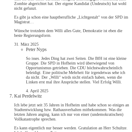
Zombie abgerichtet hat. Der eigene Kandidat (Undeutsch) hat wohl
nicht gefunzt.
Es gibt ja schon eine hauptberufliche „Lichtgestalt“ von der SPD im
Magistrat…
Wünsche trotzdem dem Willi alles Gute, Demokratie ist eben die
beste Regierungsform.
31. März 2025
Peter Nyps
So isses. Jedes Ding hat zwei Seiten. Die BfH ist eine kleine
Gruppe. Die SPD in Hofheim wird überwiegend von
Opportunismus getrieben. Die CDU höchstwahrscheinlich
beleidigt. Eine politische Mehrheit für irgendetwas sehe ich
da nicht. Der „Willi“ wirds nicht einfach haben, wenn die
Linken erst mal ihre Ansprüche stellen. Viel Erfolg Willi.
4. April 2025
Kai Perdelwitz
Ich lebe jetzt seit 35 Jahren in Hofheim und habe schon so einiges an
Stadtentwicklung bzw. Rathausverhalten mitbekommen. Was die
letzten Jahren anging, kann ich nur von einer (undemokratischen)
Vollkatastrophe sprechen.
Es kann eigentlich nur besser werden. Gratulation an Herr Schultze.