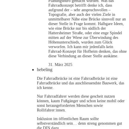
Planungsbüro gemacht wurden. Was das
Fahrradkonzept betrifft denke ich, dass
aufgrund der – sehr anspruchsvollen –
Topografie, aber auch der vielen Ziele in
unmittelbarer Nähe eine Brücke sinnvoll nur an
dieser Stelle in Frage kommt. Halbgare Ideen,
wie eine Brücke nur bis südlich der
Hattersheimer Straße, oder eine enge Spindel
mitten auf der Wiese zur Überwindung des
Höhenunterschieds, wurden zum Glück
verworfen. Ich kann mir jedenfalls kein
Fahrrad-Konzept für Hofheim denken, das ohne
diese Verbindung an dieser Stelle auskäme.
31. März 2025
hebeling
Die Fahrradbrücke ist eine Fahrradbrücke ist eine
Fahrradbrücke und das auschliessendste Bauwerk, das
ich kenne.
Nur Fahrradfahrer werden diese gescheit nutzen
können, kaum Fußgänger und schon keine mobil oder
sonst herausgeforderten Menschen sowie
Rollifahrer:innen.
Inklusion im öffentlichen Raum sollte
selbstverständlich sein… denn streng genommen gut
die DIN dazu.