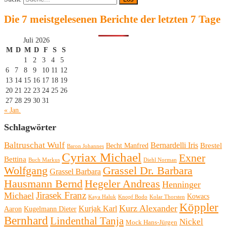
Die 7 meistgelesenen Berichte der letzten 7 Tage
Juli 2026
M
D
M
D
F
S
S
1
2
3
4
5
6
7
8
9
10
11
12
13
14
15
16
17
18
19
20
21
22
23
24
25
26
27
28
29
30
31
« Jan.
Schlagwörter
Baltruschat Wulf
Bernardelli Iris
Brestel
Becht Manfred
Baron Johannes
Cyriax Michael
Exner
Bettina
Buch Markus
Diehl Norman
Wolfgang
Grassel Dr. Barbara
Grassel Barbara
Hausmann Bernd
Hegeler Andreas
Henninger
Michael
Jirasek Franz
Kowacs
Kaya Haluk
Knopf Bodo
Kolar Thorsten
Köppler
Kurz Alexander
Kurjak Karl
Aaron
Kugelmann Dieter
Bernhard
Lindenthal Tanja
Nickel
Mock Hans-Jürgen