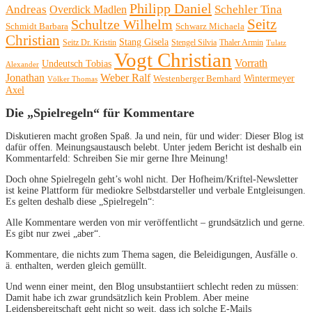
Philipp Daniel
Andreas
Schehler Tina
Overdick Madlen
Seitz
Schultze Wilhelm
Schmidt Barbara
Schwarz Michaela
Christian
Stang Gisela
Seitz Dr. Kristin
Stengel Silvia
Thaler Armin
Tulatz
Vogt Christian
Vorrath
Undeutsch Tobias
Alexander
Jonathan
Weber Ralf
Wintermeyer
Westenberger Bernhard
Völker Thomas
Axel
Die „Spielregeln“ für Kommentare
Diskutieren macht großen Spaß. Ja und nein, für und wider: Dieser Blog ist
dafür offen. Meinungsaustausch belebt. Unter jedem Bericht ist deshalb ein
Kommentarfeld: Schreiben Sie mir gerne Ihre Meinung!
Doch ohne Spielregeln geht’s wohl nicht. Der Hofheim/Kriftel-Newsletter
ist keine Plattform für mediokre Selbstdarsteller und verbale Entgleisungen.
Es gelten deshalb diese „Spielregeln“:
Alle Kommentare werden von mir veröffentlicht – grundsätzlich und gerne.
Es gibt nur zwei „aber“.
Kommentare, die nichts zum Thema sagen, die Beleidigungen, Ausfälle o.
ä. enthalten, werden gleich gemüllt.
Und wenn einer meint, den Blog unsubstantiiert schlecht reden zu müssen:
Damit habe ich zwar grundsätzlich kein Problem. Aber meine
Leidensbereitschaft geht nicht so weit, dass ich solche E-Mails