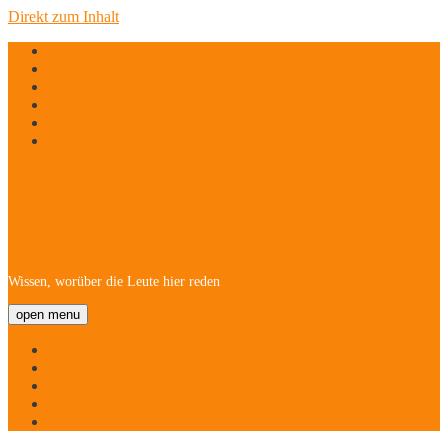
Direkt zum Inhalt
twitter
facebook
instagram
linkedin
email
phone
Hofheim/Kriftel-
Newsletter
Wissen, worüber die Leute hier reden
open menu
Startseite
Über
Namen
Menschen!
Kontakt