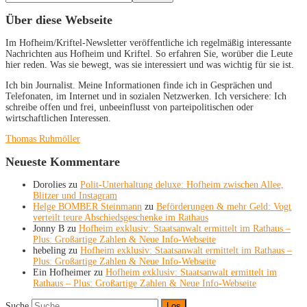
Über diese Webseite
Im Hofheim/Kriftel-Newsletter veröffentliche ich regelmäßig interessante
Nachrichten aus Hofheim und Kriftel. So erfahren Sie, worüber die Leute
hier reden. Was sie bewegt, was sie interessiert und was wichtig für sie ist.
Ich bin Journalist. Meine Informationen finde ich in Gesprächen und
Telefonaten, im Internet und in sozialen Netzwerken. Ich versichere: Ich
schreibe offen und frei, unbeeinflusst von parteipolitischen oder
wirtschaftlichen Interessen.
Thomas Ruhmöller
Neueste Kommentare
Dorolies
zu
Polit-Unterhaltung deluxe: Hofheim zwischen Allee,
Blitzer und Instagram
Helge BOMBER Steinmann
zu
Beförderungen & mehr Geld: Vogt
verteilt teure Abschiedsgeschenke im Rathaus
Jonny B
zu
Hofheim exklusiv: Staatsanwalt ermittelt im Rathaus –
Plus: Großartige Zahlen & Neue Info-Webseite
hebeling
zu
Hofheim exklusiv: Staatsanwalt ermittelt im Rathaus –
Plus: Großartige Zahlen & Neue Info-Webseite
Ein Hofheimer
zu
Hofheim exklusiv: Staatsanwalt ermittelt im
Rathaus – Plus: Großartige Zahlen & Neue Info-Webseite
Suche