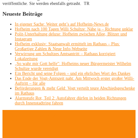
veröffentliche. Sie werden ebenfalls getrasht. TR
Neueste Beiträge
In eigener Sache: Weiter geht’s auf Hofheim-News.de
Hofheim nach 100 Tagen Willi Schultze: Nähe ja – Richtung unklar
Polit-Unterhaltung deluxe: Hofheim zwischen Allee, Blitzer und
Instagram
Hofheim exklusiv: Staatsanwalt ermittelt im Rathaus – Plus:
Großartige Zahlen & Neue Info-Webseite
Verwirrung um Schultzes Amtsantritt – Rathaus korrigiert
Lokalzeitung
„So wahr mir Gott helfe“: Hofheims neuer Bürgermeister Wilhelm
Schultze wurde vereidigt
Ein Bericht und seine Folgen – und ein ehrliches Wort des Dankes
Das Ende der Vogt-Amtszeit naht: Am Mittwoch erster großer Willi-
Auftritt – für alle
Beförderungen & mehr Geld: Vogt verteilt teure Abschiedsgeschenke
im Rathaus
Alarmstufe Rot, Teil 2: Autofahrer dürfen in beiden Richtungen
durch Innenstadtring fahren
Hofheim/Kriftel-
Newsletter