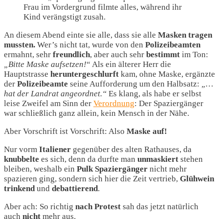
Frau im Vordergrund filmte alles, während ihr
Kind verängstigt zusah.
An diesem Abend einte sie alle, dass sie alle
Masken tragen
mussten.
Wer’s nicht tat, wurde von den
Polizeibeamten
ermahnt, sehr
freundlich
, aber auch sehr
bestimmt
im Ton:
„Bitte Maske aufsetzen!
“ Als ein älterer Herr die
Hauptstrasse
heruntergeschlurft
kam, ohne Maske, ergänzte
der
Polizeibeamte
seine Aufforderung um den Halbsatz:
„…
hat der Landrat angeordnet.“
Es klang, als habe er selbst
leise Zweifel am Sinn der
Verordnung
: Der Spaziergänger
war schließlich ganz allein, kein Mensch in der Nähe.
Aber Vorschrift ist Vorschrift: Also
Maske auf!
Nur vorm
Italiener
gegenüber des alten Rathauses, da
knubbelte
es sich, denn da durfte man
unmaskiert
stehen
bleiben, weshalb ein
Pulk
Spaziergänger
nicht mehr
spazieren ging, sondern sich hier die Zeit vertrieb,
Glühwein
trinkend
und
debattierend
.
Aber ach: So richtig
nach
Protest
sah das jetzt natürlich
auch
nicht
mehr aus.