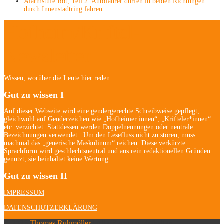
Alarmstufe Rot, Teil 2: Autofahrer dürfen in beiden Richtungen
durch Innenstadtring fahren
Hofheim/Kriftel-
Newsletter
Wissen, worüber die Leute hier reden
Gut zu wissen I
Auf dieser Webseite wird eine gendergerechte Schreibweise gepflegt,
gleichwohl auf Genderzeichen wie „Hofheimer:innen“, „Krifteler*innen“
etc. verzichtet. Stattdessen werden Doppelnennungen oder neutrale
Bezeichnungen verwendet. Um den Lesefluss nicht zu stören, muss
machmal das „generische Maskulinum“ reichen: Diese verkürzte
Sprachform wird geschlechtsneutral und aus rein redaktionellen Gründen
genutzt, sie beinhaltet keine Wertung.
Gut zu wissen II
IMPRESSUM
DATENSCHUTZERKLÄRUNG
© 2026
Thomas Ruhmöller
| Alle Rechte vorbehalten.