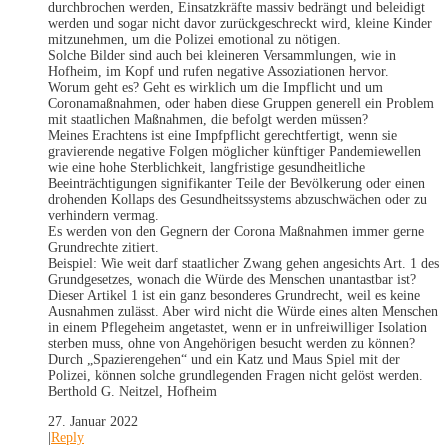
durchbrochen werden, Einsatzkräfte massiv bedrängt und beleidigt
werden und sogar nicht davor zurückgeschreckt wird, kleine Kinder
mitzunehmen, um die Polizei emotional zu nötigen.
Solche Bilder sind auch bei kleineren Versammlungen, wie in
Hofheim, im Kopf und rufen negative Assoziationen hervor.
Worum geht es? Geht es wirklich um die Impflicht und um
Coronamaßnahmen, oder haben diese Gruppen generell ein Problem
mit staatlichen Maßnahmen, die befolgt werden müssen?
Meines Erachtens ist eine Impfpflicht gerechtfertigt, wenn sie
gravierende negative Folgen möglicher künftiger Pandemiewellen
wie eine hohe Sterblichkeit, langfristige gesundheitliche
Beeinträchtigungen signifikanter Teile der Bevölkerung oder einen
drohenden Kollaps des Gesundheitssystems abzuschwächen oder zu
verhindern vermag.
Es werden von den Gegnern der Corona Maßnahmen immer gerne
Grundrechte zitiert.
Beispiel: Wie weit darf staatlicher Zwang gehen angesichts Art. 1 des
Grundgesetzes, wonach die Würde des Menschen unantastbar ist?
Dieser Artikel 1 ist ein ganz besonderes Grundrecht, weil es keine
Ausnahmen zulässt. Aber wird nicht die Würde eines alten Menschen
in einem Pflegeheim angetastet, wenn er in unfreiwilliger Isolation
sterben muss, ohne von Angehörigen besucht werden zu können?
Durch „Spazierengehen“ und ein Katz und Maus Spiel mit der
Polizei, können solche grundlegenden Fragen nicht gelöst werden.
Berthold G. Neitzel, Hofheim
27. Januar 2022
|
Reply