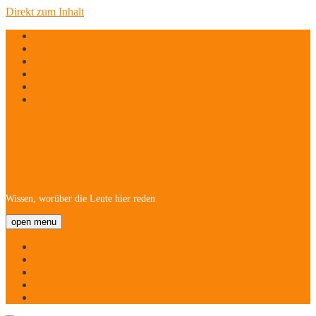
Direkt zum Inhalt
twitter
facebook
instagram
linkedin
email
phone
Hofheim/Kriftel-
Newsletter
Wissen, worüber die Leute hier reden
open menu
Startseite
Über
Namen
Menschen!
Kontakt