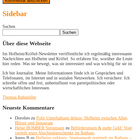
Sidebar
Suchen
Suchen
Über diese Webseite
Im Hofheim/Kriftel-Newsletter veröffentliche ich regelmäßig interessante
Nachrichten aus Hofheim und Kriftel. So erfahren Sie, worüber die Leute
hier reden. Was sie bewegt, was sie interessiert und was wichtig für sie ist.
Ich bin Journalist. Meine Informationen finde ich in Gesprächen und
Telefonaten, im Internet und in sozialen Netzwerken. Ich versichere: Ich
schreibe offen und frei, unbeeinflusst von parteipolitischen oder
wirtschaftlichen Interessen.
Thomas Ruhmöller
Neueste Kommentare
Dorolies
zu
Polit-Unterhaltung deluxe: Hofheim zwischen Allee,
Blitzer und Instagram
Helge BOMBER Steinmann
zu
Beförderungen & mehr Geld: Vogt
verteilt teure Abschiedsgeschenke im Rathaus
Jonny B
zu
Hofheim exklusiv: Staatsanwalt ermittelt im Rathaus –