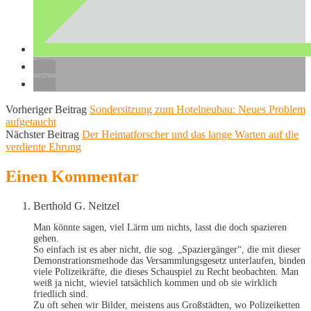
Vorheriger Beitrag
Sondersitzung zum Hotelneubau: Neues Problem
aufgetaucht
Nächster Beitrag
Der Heimatforscher und das lange Warten auf die
verdiente Ehrung
Einen Kommentar
Berthold G. Neitzel
Man könnte sagen, viel Lärm um nichts, lasst die doch spazieren
gehen.
So einfach ist es aber nicht, die sog. „Spaziergänger“, die mit dieser
Demonstrationsmethode das Versammlungsgesetz unterlaufen, binden
viele Polizeikräfte, die dieses Schauspiel zu Recht beobachten. Man
weiß ja nicht, wieviel tatsächlich kommen und ob sie wirklich
friedlich sind.
Zu oft sehen wir Bilder, meistens aus Großstädten, wo Polizeiketten