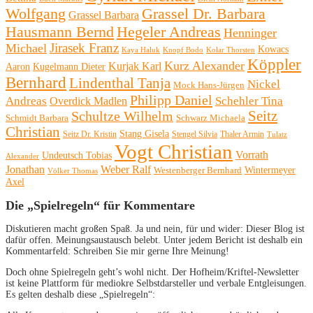
Wolfgang
Grassel Dr. Barbara
Grassel Barbara
Hausmann Bernd
Hegeler Andreas
Henninger
Michael
Jirasek Franz
Kowacs
Kaya Haluk
Knopf Bodo
Kolar Thorsten
Köppler
Kurz Alexander
Kurjak Karl
Aaron
Kugelmann Dieter
Bernhard
Lindenthal Tanja
Nickel
Mock Hans-Jürgen
Philipp Daniel
Andreas
Schehler Tina
Overdick Madlen
Seitz
Schultze Wilhelm
Schmidt Barbara
Schwarz Michaela
Christian
Stang Gisela
Seitz Dr. Kristin
Stengel Silvia
Thaler Armin
Tulatz
Vogt Christian
Vorrath
Undeutsch Tobias
Alexander
Jonathan
Weber Ralf
Wintermeyer
Westenberger Bernhard
Völker Thomas
Axel
Die „Spielregeln“ für Kommentare
Diskutieren macht großen Spaß. Ja und nein, für und wider: Dieser Blog ist
dafür offen. Meinungsaustausch belebt. Unter jedem Bericht ist deshalb ein
Kommentarfeld: Schreiben Sie mir gerne Ihre Meinung!
Doch ohne Spielregeln geht’s wohl nicht. Der Hofheim/Kriftel-Newsletter
ist keine Plattform für mediokre Selbstdarsteller und verbale Entgleisungen.
Es gelten deshalb diese „Spielregeln“: