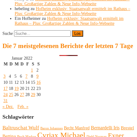
Plus: Großartige Zahlen & Neue Info-Webseite
hebeling
zu
Hofheim exklusiv: Staatsanwalt ermittelt im Rathaus –
Plus: Großartige Zahlen & Neue Info-Webseite
Ein Hofheimer
zu
Hofheim exklusiv: Staatsanwalt ermittelt im
Rathaus – Plus: Großartige Zahlen & Neue Info-Webseite
Suche
Die 7 meistgelesenen Berichte der letzten 7 Tage
Januar 2022
M
D
M
D
F
S
S
1
2
3
4
5
6
7
8
9
10
11
12
13
14
15
16
17
18
19
20
21
22
23
24
25
26
27
28
29
30
31
« Dez.
Feb. »
Schlagwörter
Baltruschat Wulf
Bernardelli Iris
Brestel
Becht Manfred
Baron Johannes
Cyriax Michael
Exner
Bettina
Buch Markus
Diehl Norman