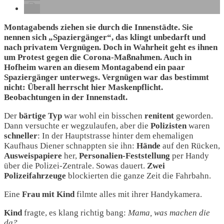
Montagabends ziehen sie durch die Innenstädte. Sie
nennen sich „Spaziergänger“, das klingt unbedarft und
nach privatem Vergnügen. Doch in Wahrheit geht es ihnen
um Protest gegen die Corona-Maßnahmen. Auch in
Hofheim waren an diesem Montagabend ein paar
Spaziergänger unterwegs. Vergnügen war das bestimmt
nicht: Überall herrscht hier Maskenpflicht.
Beobachtungen
in der Innenstadt
.
Der
bärtige Typ
war wohl ein bisschen
renitent
geworden.
Dann versuchte er wegzulaufen, aber die
Polizisten
waren
schneller
: In der Hauptstrasse hinter dem ehemaligen
Kaufhaus Diener schnappten sie ihn:
Hände
auf den Rücken,
Ausweispapiere
her,
Personalien-Feststellung
per Handy
über die Polizei-Zentrale. Sowas dauert.
Zwei
Polizeifahrzeuge
blockierten die ganze Zeit die Fahrbahn.
Eine
Frau
mit
Kind
filmte alles mit ihrer Handykamera.
Kind
fragte, es klang richtig bang:
Mama, was machen die
da?