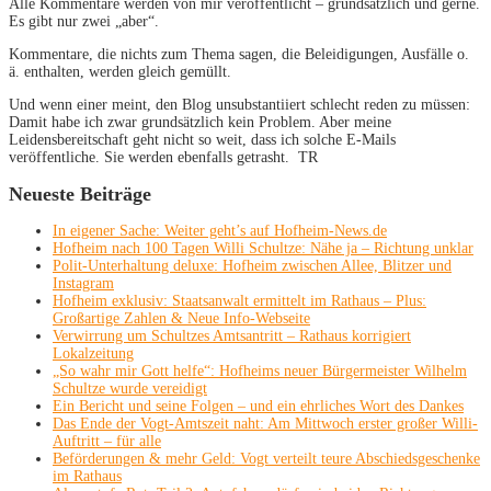
Alle Kommentare werden von mir veröffentlicht – grundsätzlich und gerne.
Es gibt nur zwei „aber“.
Kommentare, die nichts zum Thema sagen, die Beleidigungen, Ausfälle o.
ä. enthalten, werden gleich gemüllt.
Und wenn einer meint, den Blog unsubstantiiert schlecht reden zu müssen:
Damit habe ich zwar grundsätzlich kein Problem. Aber meine
Leidensbereitschaft geht nicht so weit, dass ich solche E-Mails
veröffentliche. Sie werden ebenfalls getrasht. TR
Neueste Beiträge
In eigener Sache: Weiter geht’s auf Hofheim-News.de
Hofheim nach 100 Tagen Willi Schultze: Nähe ja – Richtung unklar
Polit-Unterhaltung deluxe: Hofheim zwischen Allee, Blitzer und
Instagram
Hofheim exklusiv: Staatsanwalt ermittelt im Rathaus – Plus:
Großartige Zahlen & Neue Info-Webseite
Verwirrung um Schultzes Amtsantritt – Rathaus korrigiert
Lokalzeitung
„So wahr mir Gott helfe“: Hofheims neuer Bürgermeister Wilhelm
Schultze wurde vereidigt
Ein Bericht und seine Folgen – und ein ehrliches Wort des Dankes
Das Ende der Vogt-Amtszeit naht: Am Mittwoch erster großer Willi-
Auftritt – für alle
Beförderungen & mehr Geld: Vogt verteilt teure Abschiedsgeschenke
im Rathaus