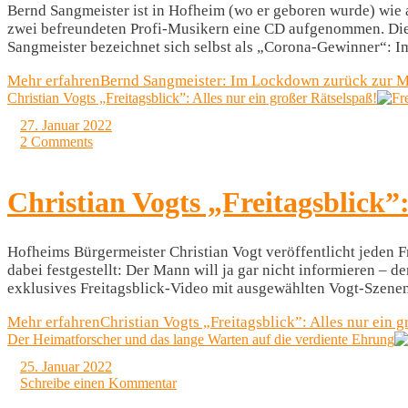
Bernd Sangmeister ist in Hofheim (wo er geboren wurde) wie au
zwei befreundeten Profi-Musikern eine CD aufgenommen. Die So
Sangmeister bezeichnet sich selbst als „Corona-Gewinner“: I
Mehr erfahren
Bernd Sangmeister: Im Lockdown zurück zur 
Christian Vogts „Freitagsblick”: Alles nur ein großer Rätselspaß!
27. Januar 2022
2 Comments
Christian Vogts „Freitagsblick”:
Hofheims Bürgermeister Christian Vogt veröffentlicht jeden F
dabei festgestellt: Der Mann will ja gar nicht informieren – d
exklusives Freitagsblick-Video mit ausgewählten Vogt-Szenen e
Mehr erfahren
Christian Vogts „Freitagsblick”: Alles nur ein 
Der Heimatforscher und das lange Warten auf die verdiente Ehrung
25. Januar 2022
Schreibe einen Kommentar