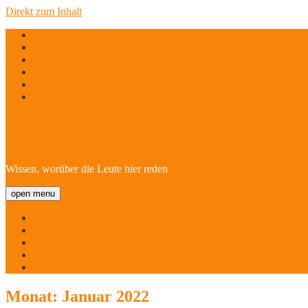
Direkt zum Inhalt
twitter
facebook
instagram
linkedin
email
phone
Hofheim/Kriftel-Newsl
Wissen, worüber die Leute hier reden
open menu
Startseite
Über
Namen
Menschen!
Kontakt
Monat:
Januar 2022