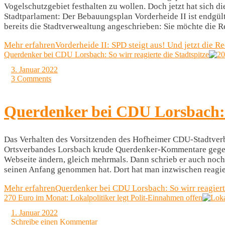
Vogelschutzgebiet festhalten zu wollen. Doch jetzt hat sich d
Stadtparlament: Der Bebauungsplan Vorderheide II ist endgült
bereits die Stadtverwealtung angeschrieben: Sie möchte die 
Mehr erfahren
Vorderheide II: SPD steigt aus! Und jetzt die R
Querdenker bei CDU Lorsbach: So wirr reagierte die Stadtspitze
3. Januar 2022
3 Comments
Querdenker bei CDU Lorsbach: S
Das Verhalten des Vorsitzenden des Hofheimer CDU-Stadtverba
Ortsverbandes Lorsbach krude Querdenker-Kommentare gegen d
Webseite ändern, gleich mehrmals. Dann schrieb er auch noch
seinen Anfang genommen hat. Dort hat man inzwischen reagie
Mehr erfahren
Querdenker bei CDU Lorsbach: So wirr reagierte
270 Euro im Monat: Lokalpolitiker legt Polit-Einnahmen offen
1. Januar 2022
Schreibe einen Kommentar