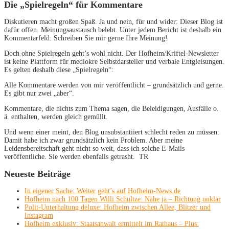
Die „Spielregeln“ für Kommentare
Diskutieren macht großen Spaß. Ja und nein, für und wider: Dieser Blog ist
dafür offen. Meinungsaustausch belebt. Unter jedem Bericht ist deshalb ein
Kommentarfeld: Schreiben Sie mir gerne Ihre Meinung!
Doch ohne Spielregeln geht’s wohl nicht. Der Hofheim/Kriftel-Newsletter
ist keine Plattform für mediokre Selbstdarsteller und verbale Entgleisungen.
Es gelten deshalb diese „Spielregeln“:
Alle Kommentare werden von mir veröffentlicht – grundsätzlich und gerne.
Es gibt nur zwei „aber“.
Kommentare, die nichts zum Thema sagen, die Beleidigungen, Ausfälle o.
ä. enthalten, werden gleich gemüllt.
Und wenn einer meint, den Blog unsubstantiiert schlecht reden zu müssen:
Damit habe ich zwar grundsätzlich kein Problem. Aber meine
Leidensbereitschaft geht nicht so weit, dass ich solche E-Mails
veröffentliche. Sie werden ebenfalls getrasht. TR
Neueste Beiträge
In eigener Sache: Weiter geht’s auf Hofheim-News.de
Hofheim nach 100 Tagen Willi Schultze: Nähe ja – Richtung unklar
Polit-Unterhaltung deluxe: Hofheim zwischen Allee, Blitzer und
Instagram
Hofheim exklusiv: Staatsanwalt ermittelt im Rathaus – Plus: