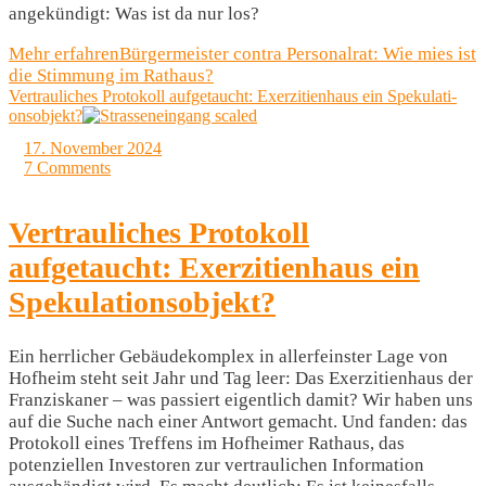
angekündigt: Was ist da nur los?
Mehr erfahren
Bürgermeister contra Personalrat: Wie mies ist
die Stimmung im Rathaus?
Vertrauliches Protokoll aufgetaucht: Exerzitienhaus ein Spe­ku­la­ti­
ons­ob­jekt?
17. November 2024
7 Comments
Vertrauliches Protokoll
aufgetaucht: Exerzitienhaus ein
Spe­ku­la­ti­ons­ob­jekt?
Ein herrlicher Gebäudekomplex in allerfeinster Lage von
Hofheim steht seit Jahr und Tag leer: Das Exerzitienhaus der
Franziskaner – was passiert eigentlich damit? Wir haben uns
auf die Suche nach einer Antwort gemacht. Und fanden: das
Protokoll eines Treffens im Hofheimer Rathaus, das
potenziellen Investoren zur vertraulichen Information