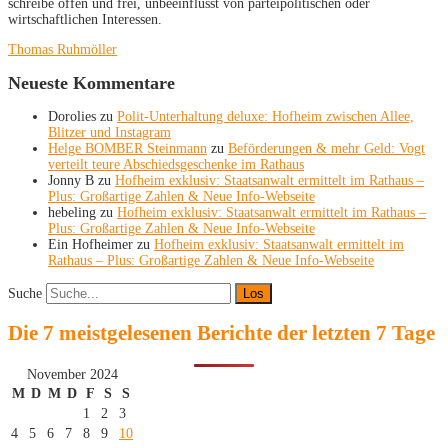
schreibe offen und frei, unbeeinflusst von parteipolitischen oder
wirtschaftlichen Interessen.
Thomas Ruhmöller
Neueste Kommentare
Dorolies
zu
Polit-Unterhaltung deluxe: Hofheim zwischen Allee,
Blitzer und Instagram
Helge BOMBER Steinmann
zu
Beförderungen & mehr Geld: Vogt
verteilt teure Abschiedsgeschenke im Rathaus
Jonny B
zu
Hofheim exklusiv: Staatsanwalt ermittelt im Rathaus –
Plus: Großartige Zahlen & Neue Info-Webseite
hebeling
zu
Hofheim exklusiv: Staatsanwalt ermittelt im Rathaus –
Plus: Großartige Zahlen & Neue Info-Webseite
Ein Hofheimer
zu
Hofheim exklusiv: Staatsanwalt ermittelt im
Rathaus – Plus: Großartige Zahlen & Neue Info-Webseite
Suche
Die 7 meistgelesenen Berichte der letzten 7 Tage
November 2024
M
D
M
D
F
S
S
1
2
3
4
5
6
7
8
9
10