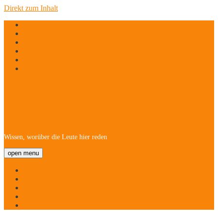
Direkt zum Inhalt
twitter
facebook
instagram
linkedin
email
phone
Hofheim/Kriftel-
Newsletter
Wissen, worüber die Leute hier reden
open menu
Startseite
Über
Namen
Menschen!
Kontakt