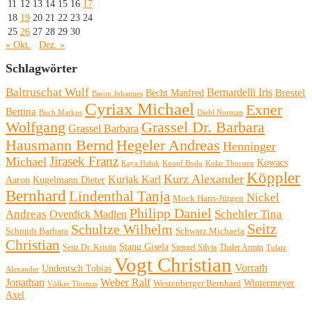
11
12
13
14
15
16
17
18
19
20
21
22
23
24
25
26
27
28
29
30
« Okt.
Dez. »
Schlagwörter
Baltruschat Wulf
Bernardelli Iris
Brestel
Becht Manfred
Baron Johannes
Cyriax Michael
Exner
Bettina
Buch Markus
Diehl Norman
Wolfgang
Grassel Dr. Barbara
Grassel Barbara
Hausmann Bernd
Hegeler Andreas
Henninger
Michael
Jirasek Franz
Kowacs
Kaya Haluk
Knopf Bodo
Kolar Thorsten
Köppler
Kurz Alexander
Kurjak Karl
Aaron
Kugelmann Dieter
Bernhard
Lindenthal Tanja
Nickel
Mock Hans-Jürgen
Philipp Daniel
Andreas
Schehler Tina
Overdick Madlen
Seitz
Schultze Wilhelm
Schmidt Barbara
Schwarz Michaela
Christian
Stang Gisela
Seitz Dr. Kristin
Stengel Silvia
Thaler Armin
Tulatz
Vogt Christian
Vorrath
Undeutsch Tobias
Alexander
Jonathan
Weber Ralf
Wintermeyer
Westenberger Bernhard
Völker Thomas
Axel