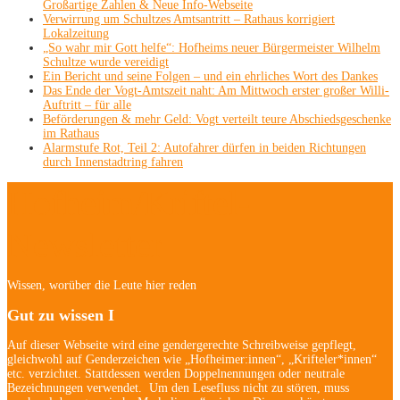
Großartige Zahlen & Neue Info-Webseite
Verwirrung um Schultzes Amtsantritt – Rathaus korrigiert
Lokalzeitung
„So wahr mir Gott helfe“: Hofheims neuer Bürgermeister Wilhelm
Schultze wurde vereidigt
Ein Bericht und seine Folgen – und ein ehrliches Wort des Dankes
Das Ende der Vogt-Amtszeit naht: Am Mittwoch erster großer Willi-
Auftritt – für alle
Beförderungen & mehr Geld: Vogt verteilt teure Abschiedsgeschenke
im Rathaus
Alarmstufe Rot, Teil 2: Autofahrer dürfen in beiden Richtungen
durch Innenstadtring fahren
Hofheim/Kriftel-
Newsletter
Wissen, worüber die Leute hier reden
Gut zu wissen I
Auf dieser Webseite wird eine gendergerechte Schreibweise gepflegt,
gleichwohl auf Genderzeichen wie „Hofheimer:innen“, „Krifteler*innen“
etc. verzichtet. Stattdessen werden Doppelnennungen oder neutrale
Bezeichnungen verwendet. Um den Lesefluss nicht zu stören, muss