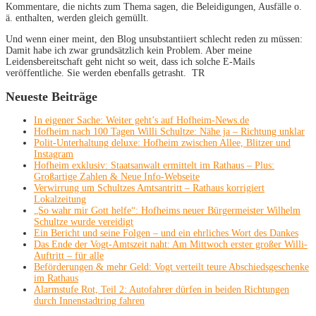
Kommentare, die nichts zum Thema sagen, die Beleidigungen, Ausfälle o.
ä. enthalten, werden gleich gemüllt.
Und wenn einer meint, den Blog unsubstantiiert schlecht reden zu müssen:
Damit habe ich zwar grundsätzlich kein Problem. Aber meine
Leidensbereitschaft geht nicht so weit, dass ich solche E-Mails
veröffentliche. Sie werden ebenfalls getrasht. TR
Neueste Beiträge
In eigener Sache: Weiter geht’s auf Hofheim-News.de
Hofheim nach 100 Tagen Willi Schultze: Nähe ja – Richtung unklar
Polit-Unterhaltung deluxe: Hofheim zwischen Allee, Blitzer und
Instagram
Hofheim exklusiv: Staatsanwalt ermittelt im Rathaus – Plus:
Großartige Zahlen & Neue Info-Webseite
Verwirrung um Schultzes Amtsantritt – Rathaus korrigiert
Lokalzeitung
„So wahr mir Gott helfe“: Hofheims neuer Bürgermeister Wilhelm
Schultze wurde vereidigt
Ein Bericht und seine Folgen – und ein ehrliches Wort des Dankes
Das Ende der Vogt-Amtszeit naht: Am Mittwoch erster großer Willi-
Auftritt – für alle
Beförderungen & mehr Geld: Vogt verteilt teure Abschiedsgeschenke
im Rathaus
Alarmstufe Rot, Teil 2: Autofahrer dürfen in beiden Richtungen
durch Innenstadtring fahren