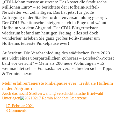
„CDU-Mann musste austreten: Das kostet die Stadt sechs
Millionen Euro“ – so berichtete der Hofheim/Kriftel-
Newsletter vor zehn Tagen. Das hat jetzt für große
Aufregung in der Stadtverordnetenversammlung gesorgt.
Der CDU-Fraktionschef steigerte sich in Rage und wähnt
Hofheim vor dem Abgrund. Der CDU-Bürgermeister
wiederum befand am heutigen Freitag, alles sei doch
wunderbar. Erleben Sie ganz großes Polit-Theater um
Hofheims teuerste Pinkelpause ever!
Außerdem: Die Verabschiedung des städtischen Etats 2023
aus Sicht eines überparteilichen Zuhörers – Lorsbach-Protest
bald vor Gericht? – Mehr als 200 neue Wohnungen – Es
weihnachtet sehr – Franziskaner verabschieden sich – Tipps
& Termine u.v.m.
Mehr erfahren
Teuerste Pinkelpause ever: Treibt sie Hofheim
in den Abgrund?
Auch das noch! Stadtverwaltung verschickt falsche Briefwahl-
Unterlagen
17. Februar 2021
3 Comments