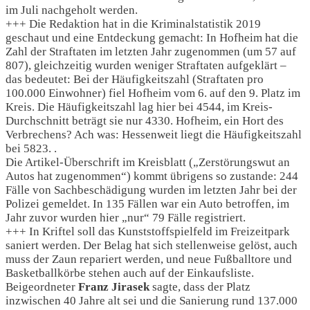
im Juli nachgeholt werden.
+++ Die Redaktion hat in die Kriminalstatistik 2019
geschaut und eine Entdeckung gemacht: In Hofheim hat die
Zahl der Straftaten im letzten Jahr zugenommen (um 57 auf
807), gleichzeitig wurden weniger Straftaten aufgeklärt –
das bedeutet: Bei der Häufigkeitszahl (Straftaten pro
100.000 Einwohner) fiel Hofheim vom 6. auf den 9. Platz im
Kreis. Die Häufigkeitszahl lag hier bei 4544, im Kreis-
Durchschnitt beträgt sie nur 4330. Hofheim, ein Hort des
Verbrechens? Ach was: Hessenweit liegt die Häufigkeitszahl
bei 5823. .
Die Artikel-Überschrift im Kreisblatt („Zerstörungswut an
Autos hat zugenommen“) kommt übrigens so zustande: 244
Fälle von Sachbeschädigung wurden im letzten Jahr bei der
Polizei gemeldet. In 135 Fällen war ein Auto betroffen, im
Jahr zuvor wurden hier „nur“ 79 Fälle registriert.
+++ In Kriftel soll das Kunststoffspielfeld im Freizeitpark
saniert werden. Der Belag hat sich stellenweise gelöst, auch
muss der Zaun repariert werden, und neue Fußballtore und
Basketballkörbe stehen auch auf der Einkaufsliste.
Beigeordneter
Franz Jirasek
sagte, dass der Platz
inzwischen 40 Jahre alt sei und die Sanierung rund 137.000