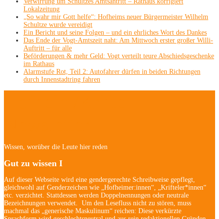
Verwirrung um Schultzes Amtsantritt – Rathaus korrigiert
Lokalzeitung
„So wahr mir Gott helfe“: Hofheims neuer Bürgermeister Wilhelm
Schultze wurde vereidigt
Ein Bericht und seine Folgen – und ein ehrliches Wort des Dankes
Das Ende der Vogt-Amtszeit naht: Am Mittwoch erster großer Willi-
Auftritt – für alle
Beförderungen & mehr Geld: Vogt verteilt teure Abschiedsgeschenke
im Rathaus
Alarmstufe Rot, Teil 2: Autofahrer dürfen in beiden Richtungen
durch Innenstadtring fahren
Hofheim/Kriftel-
Newsletter
Wissen, worüber die Leute hier reden
Gut zu wissen I
Auf dieser Webseite wird eine gendergerechte Schreibweise gepflegt,
gleichwohl auf Genderzeichen wie „Hofheimer:innen“, „Krifteler*innen“
etc. verzichtet. Stattdessen werden Doppelnennungen oder neutrale
Bezeichnungen verwendet. Um den Lesefluss nicht zu stören, muss
machmal das „generische Maskulinum“ reichen: Diese verkürzte
Sprachform wird geschlechtsneutral und aus rein redaktionellen Gründen