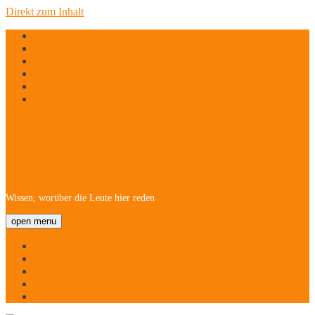
Direkt zum Inhalt
twitter
facebook
instagram
linkedin
email
phone
Hofheim/Kriftel-
Newsletter
Wissen, worüber die Leute hier reden
open menu
Startseite
Über
Namen
Menschen!
Kontakt