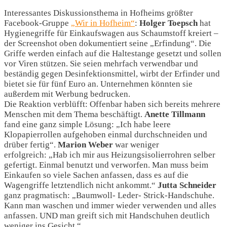
Interessantes Diskussionsthema in Hofheims größter
Facebook-Gruppe
„Wir in Hofheim“
:
Holger Toepsch
hat
Hygienegriffe für Einkaufswagen aus Schaumstoff kreiert –
der Screenshot oben dokumentiert seine „Erfindung“. Die
Griffe werden einfach auf die Haltestange gesetzt und sollen
vor Viren stützen. Sie seien mehrfach verwendbar und
beständig gegen Desinfektionsmittel, wirbt der Erfinder und
bietet sie für fünf Euro an. Unternehmen könnten sie
außerdem mit Werbung bedrucken.
Die Reaktion verblüfft: Offenbar haben sich bereits mehrere
Menschen mit dem Thema beschäftigt.
Anette Tillmann
fand eine ganz simple Lösung: „Ich habe leere
Klopapierrollen aufgehoben einmal durchschneiden und
drüber fertig“.
Marion Weber
war weniger
erfolgreich: „Hab ich mir aus Heizungsisolierrohren selber
gefertigt. Einmal benutzt und verworfen. Man muss beim
Einkaufen so viele Sachen anfassen, dass es auf die
Wagengriffe letztendlich nicht ankommt.“
Jutta Schneider
ganz pragmatisch: „Baumwoll- Leder- Strick-Handschuhe.
Kann man waschen und immer wieder verwenden und alles
anfassen. UND man greift sich mit Handschuhen deutlich
weniger ins Gesicht.“