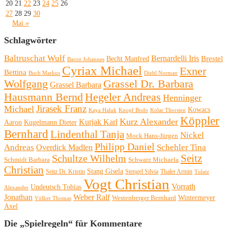
20
21
22
23
24
25
26
27
28
29
30
Mai »
Schlagwörter
Baltruschat Wulf
Bernardelli Iris
Brestel
Becht Manfred
Baron Johannes
Cyriax Michael
Exner
Bettina
Buch Markus
Diehl Norman
Wolfgang
Grassel Dr. Barbara
Grassel Barbara
Hausmann Bernd
Hegeler Andreas
Henninger
Michael
Jirasek Franz
Kowacs
Kaya Haluk
Knopf Bodo
Kolar Thorsten
Köppler
Kurz Alexander
Kurjak Karl
Aaron
Kugelmann Dieter
Bernhard
Lindenthal Tanja
Nickel
Mock Hans-Jürgen
Philipp Daniel
Andreas
Schehler Tina
Overdick Madlen
Seitz
Schultze Wilhelm
Schmidt Barbara
Schwarz Michaela
Christian
Stang Gisela
Seitz Dr. Kristin
Stengel Silvia
Thaler Armin
Tulatz
Vogt Christian
Vorrath
Undeutsch Tobias
Alexander
Jonathan
Weber Ralf
Wintermeyer
Westenberger Bernhard
Völker Thomas
Axel
Die „Spielregeln“ für Kommentare