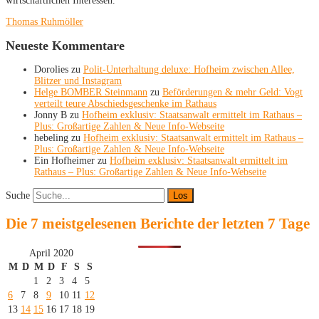
wirtschaftlichen Interessen.
Thomas Ruhmöller
Neueste Kommentare
Dorolies
zu
Polit-Unterhaltung deluxe: Hofheim zwischen Allee,
Blitzer und Instagram
Helge BOMBER Steinmann
zu
Beförderungen & mehr Geld: Vogt
verteilt teure Abschiedsgeschenke im Rathaus
Jonny B
zu
Hofheim exklusiv: Staatsanwalt ermittelt im Rathaus –
Plus: Großartige Zahlen & Neue Info-Webseite
hebeling
zu
Hofheim exklusiv: Staatsanwalt ermittelt im Rathaus –
Plus: Großartige Zahlen & Neue Info-Webseite
Ein Hofheimer
zu
Hofheim exklusiv: Staatsanwalt ermittelt im
Rathaus – Plus: Großartige Zahlen & Neue Info-Webseite
Suche
Die 7 meistgelesenen Berichte der letzten 7 Tage
April 2020
M
D
M
D
F
S
S
1
2
3
4
5
6
7
8
9
10
11
12
13
14
15
16
17
18
19