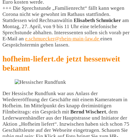
Euro kosten werde.
+++ Die Sprechstunde „Familienrecht“ fällt kann wegen
Corona nicht wie gewohnt im Rathaus stattfinden.
Stattdessen wird Rechtsanwältin
Elisabeth Schmücker
am
Montag, 27. April, von 9 bis 11 Uhr eine telefonische
Sprechstunde abhalten. Interessenten sollen sich vorab per
E-Mail an
e.schmuecker@rhein-main-law.de
einen
Gesprächstermin geben lassen.
hofheim-liefert.de jetzt hessenweit
bekannt
Der Hessische Rundfunk war aus Anlass der
Wiedereröffnung der Geschäfte mit einem Kamerateam in
Hofheim. Im Mittelpunkt des knapp dreiminütigen
Filmbeitrags: ein Gespräch mit
Bernd Wischert
, dem
Lederwarenhändler aus der Hauptstrasse und Initiator der
Aktion „Hofheim liefert“. Inzwischen haben sich schon 75
Geschäftsleute auf der Webseite eingetragen. Schauen Sie
ruhig mal rein: Ein Klick auf Foto bringt Sie zum HR-