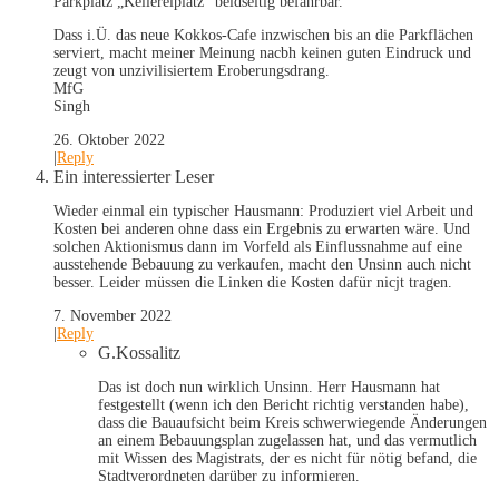
Parkplatz „Kellereiplatz“ beidseitig befahrbar.
Dass i.Ü. das neue Kokkos-Cafe inzwischen bis an die Parkflächen
serviert, macht meiner Meinung nacbh keinen guten Eindruck und
zeugt von unzivilisiertem Eroberungsdrang.
MfG
Singh
26. Oktober 2022
|
Reply
Ein interessierter Leser
Wieder einmal ein typischer Hausmann: Produziert viel Arbeit und
Kosten bei anderen ohne dass ein Ergebnis zu erwarten wäre. Und
solchen Aktionismus dann im Vorfeld als Einflussnahme auf eine
ausstehende Bebauung zu verkaufen, macht den Unsinn auch nicht
besser. Leider müssen die Linken die Kosten dafür nicjt tragen.
7. November 2022
|
Reply
G.Kossalitz
Das ist doch nun wirklich Unsinn. Herr Hausmann hat
festgestellt (wenn ich den Bericht richtig verstanden habe),
dass die Bauaufsicht beim Kreis schwerwiegende Änderungen
an einem Bebauungsplan zugelassen hat, und das vermutlich
mit Wissen des Magistrats, der es nicht für nötig befand, die
Stadtverordneten darüber zu informieren.