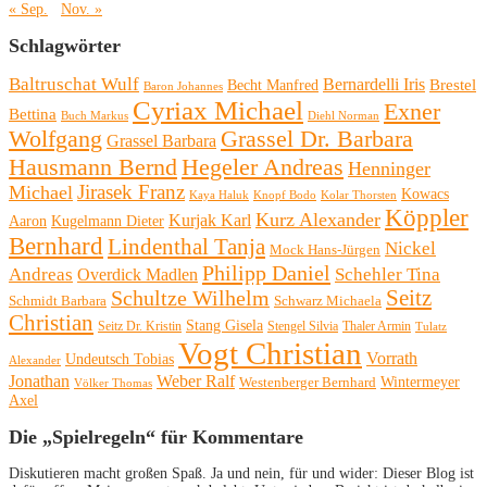
« Sep.
Nov. »
Schlagwörter
Baltruschat Wulf
Bernardelli Iris
Brestel
Becht Manfred
Baron Johannes
Cyriax Michael
Exner
Bettina
Buch Markus
Diehl Norman
Wolfgang
Grassel Dr. Barbara
Grassel Barbara
Hausmann Bernd
Hegeler Andreas
Henninger
Michael
Jirasek Franz
Kowacs
Kaya Haluk
Knopf Bodo
Kolar Thorsten
Köppler
Kurz Alexander
Kurjak Karl
Aaron
Kugelmann Dieter
Bernhard
Lindenthal Tanja
Nickel
Mock Hans-Jürgen
Philipp Daniel
Andreas
Schehler Tina
Overdick Madlen
Seitz
Schultze Wilhelm
Schmidt Barbara
Schwarz Michaela
Christian
Stang Gisela
Seitz Dr. Kristin
Stengel Silvia
Thaler Armin
Tulatz
Vogt Christian
Vorrath
Undeutsch Tobias
Alexander
Jonathan
Weber Ralf
Wintermeyer
Westenberger Bernhard
Völker Thomas
Axel
Die „Spielregeln“ für Kommentare
Diskutieren macht großen Spaß. Ja und nein, für und wider: Dieser Blog ist