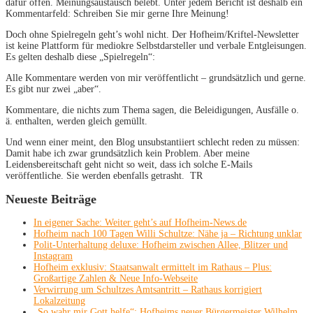
dafür offen. Meinungsaustausch belebt. Unter jedem Bericht ist deshalb ein
Kommentarfeld: Schreiben Sie mir gerne Ihre Meinung!
Doch ohne Spielregeln geht’s wohl nicht. Der Hofheim/Kriftel-Newsletter
ist keine Plattform für mediokre Selbstdarsteller und verbale Entgleisungen.
Es gelten deshalb diese „Spielregeln“:
Alle Kommentare werden von mir veröffentlicht – grundsätzlich und gerne.
Es gibt nur zwei „aber“.
Kommentare, die nichts zum Thema sagen, die Beleidigungen, Ausfälle o.
ä. enthalten, werden gleich gemüllt.
Und wenn einer meint, den Blog unsubstantiiert schlecht reden zu müssen:
Damit habe ich zwar grundsätzlich kein Problem. Aber meine
Leidensbereitschaft geht nicht so weit, dass ich solche E-Mails
veröffentliche. Sie werden ebenfalls getrasht. TR
Neueste Beiträge
In eigener Sache: Weiter geht’s auf Hofheim-News.de
Hofheim nach 100 Tagen Willi Schultze: Nähe ja – Richtung unklar
Polit-Unterhaltung deluxe: Hofheim zwischen Allee, Blitzer und
Instagram
Hofheim exklusiv: Staatsanwalt ermittelt im Rathaus – Plus:
Großartige Zahlen & Neue Info-Webseite
Verwirrung um Schultzes Amtsantritt – Rathaus korrigiert
Lokalzeitung
„So wahr mir Gott helfe“: Hofheims neuer Bürgermeister Wilhelm