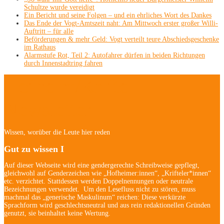
Schultze wurde vereidigt
Ein Bericht und seine Folgen – und ein ehrliches Wort des Dankes
Das Ende der Vogt-Amtszeit naht: Am Mittwoch erster großer Willi-
Auftritt – für alle
Beförderungen & mehr Geld: Vogt verteilt teure Abschiedsgeschenke
im Rathaus
Alarmstufe Rot, Teil 2: Autofahrer dürfen in beiden Richtungen
durch Innenstadtring fahren
Hofheim/Kriftel-
Newsletter
Wissen, worüber die Leute hier reden
Gut zu wissen I
Auf dieser Webseite wird eine gendergerechte Schreibweise gepflegt,
gleichwohl auf Genderzeichen wie „Hofheimer:innen“, „Krifteler*innen“
etc. verzichtet. Stattdessen werden Doppelnennungen oder neutrale
Bezeichnungen verwendet. Um den Lesefluss nicht zu stören, muss
machmal das „generische Maskulinum“ reichen: Diese verkürzte
Sprachform wird geschlechtsneutral und aus rein redaktionellen Gründen
genutzt, sie beinhaltet keine Wertung.