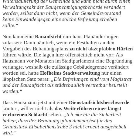
Willensäußerung der Gemeinde und kann nicht durch einen
Verwaltungsakt der Baugenehmigungsbehörde verändert
werden, selbst dann nicht, wenn der Gemeindevorstand
keine Einwände gegen eine solche Befreiung erheben
sollte.“
Nun kann eine
Bauaufsicht
durchaus Planänderungen
zulassen: Dann nämlich, wenn ein Festhalten an den
Vorgaben des Bebauungsplans
zu nicht akzeptablen Härten
führen würde. Die lagen hier offensictlich nicht vor: Als
Hausmann vor Monaten im Stadtparlament eine Begründung
verlangte, weshalb die zulässige Gebäudegrenze verändert
worden sei, hatte
Hofheims Stadtverwaltung
nur einen
läppischen Satz parat:
„Die Befreiungen sind vom Magistrat
und der Bauaufsicht als städtebaulich vertretbar beurteilt
worden.“
Dass Hausmann jetzt mit einer
Dienstaufsichtsbeschwerde
kontert, will er nicht als
das
Weiterführen einer
längst
verlorenen Schlacht
sehen.
„Ich möchte die Sicherheit
haben, dass der Bebauungsplan demnächst für das
Grundstück Elisabethenstraße 3 nicht erneut ausgehebelt
wird.“