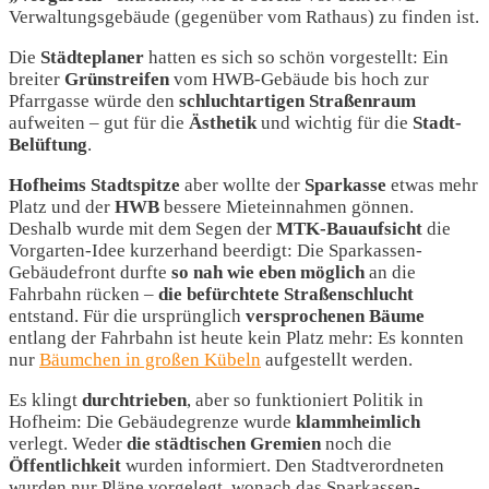
Verwaltungsgebäude (gegenüber vom Rathaus) zu finden ist.
Die
Städteplaner
hatten es sich so schön vorgestellt: Ein
breiter
Grünstreifen
vom HWB-Gebäude bis hoch zur
Pfarrgasse würde den
schluchtartigen
Straßenraum
aufweiten – gut für die
Ästhetik
und wichtig für die
Stadt-
Belüftung
.
Hofheims
Stadtspitze
aber wollte der
Sparkasse
etwas mehr
Platz und der
HWB
bessere Mieteinnahmen gönnen.
Deshalb wurde mit dem Segen der
MTK-Bauaufsicht
die
Vorgarten-Idee kurzerhand beerdigt: Die Sparkassen-
Gebäudefront durfte
so nah wie eben möglich
an die
Fahrbahn rücken –
die befürchtete Straßenschlucht
entstand. Für die ursprünglich
versprochenen Bäume
entlang der Fahrbahn ist heute kein Platz mehr: Es konnten
nur
Bäumchen in großen Kübeln
aufgestellt werden.
Es klingt
durchtrieben
, aber so funktioniert Politik in
Hofheim: Die Gebäudegrenze wurde
klammheimlich
verlegt. Weder
die städtischen Gremien
noch die
Öffentlichkeit
wurden informiert. Den Stadtverordneten
wurden nur Pläne vorgelegt, wonach das Sparkassen-