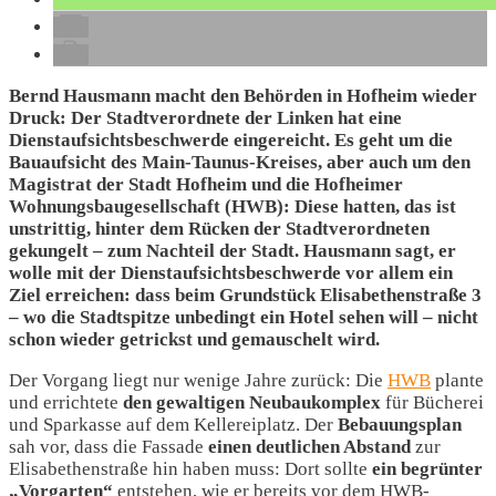
Bernd Hausmann macht den Behörden in Hofheim wieder
Druck: Der Stadtverordnete der Linken hat eine
Dienstaufsichtsbeschwerde eingereicht. Es geht um die
Bauaufsicht des Main-Taunus-Kreises, aber auch um den
Magistrat der Stadt Hofheim und die Hofheimer
Wohnungsbaugesellschaft (HWB): Diese hatten, das ist
unstrittig, hinter dem Rücken der Stadtverordneten
gekungelt – zum Nachteil der Stadt. Hausmann sagt, er
wolle mit der Dienstaufsichtsbeschwerde vor allem ein
Ziel erreichen: dass beim Grundstück Elisabethenstraße 3
– wo die Stadtspitze unbedingt ein Hotel sehen will – nicht
schon wieder getrickst und gemauschelt wird.
Der Vorgang liegt nur wenige Jahre zurück: Die
HWB
plante
und errichtete
den gewaltigen Neubaukomplex
für Bücherei
und Sparkasse auf dem Kellereiplatz. Der
Bebauungsplan
sah vor, dass die Fassade
einen deutlichen Abstand
zur
Elisabethenstraße hin haben muss: Dort sollte
ein begrünter
„Vorgarten“
entstehen, wie er bereits vor dem HWB-