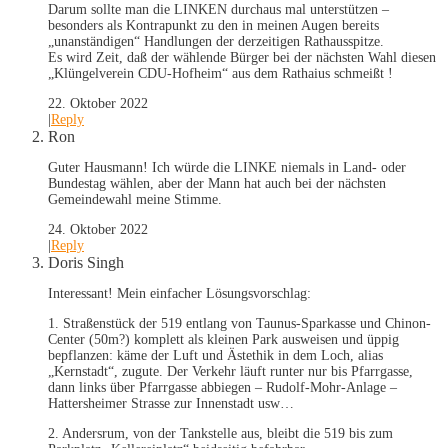
Darum sollte man die LINKEN durchaus mal unterstützen –
besonders als Kontrapunkt zu den in meinen Augen bereits
„unanständigen“ Handlungen der derzeitigen Rathausspitze.
Es wird Zeit, daß der wählende Bürger bei der nächsten Wahl diesen
„Klüngelverein CDU-Hofheim“ aus dem Rathaius schmeißt !
22. Oktober 2022
|
Reply
Ron
Guter Hausmann! Ich würde die LINKE niemals in Land- oder
Bundestag wählen, aber der Mann hat auch bei der nächsten
Gemeindewahl meine Stimme.
24. Oktober 2022
|
Reply
Doris Singh
Interessant! Mein einfacher Lösungsvorschlag:
1. Straßenstück der 519 entlang von Taunus-Sparkasse und Chinon-
Center (50m?) komplett als kleinen Park ausweisen und üppig
bepflanzen: käme der Luft und Ästethik in dem Loch, alias
„Kernstadt“, zugute. Der Verkehr läuft runter nur bis Pfarrgasse,
dann links über Pfarrgasse abbiegen – Rudolf-Mohr-Anlage –
Hattersheimer Strasse zur Innenstadt usw…
2. Andersrum, von der Tankstelle aus, bleibt die 519 bis zum