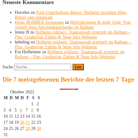
Neueste Kommentare
Dorolies
zu
Polit-Unterhaltung deluxe: Hofheim zwischen Allee,
Blitzer und Instagram
Helge BOMBER Steinmann
zu
Beförderungen & mehr Geld: Vogt
verteilt teure Abschiedsgeschenke im Rathaus
Jonny B
zu
Hofheim exklusiv: Staatsanwalt ermittelt im Rathaus –
Plus: Großartige Zahlen & Neue Info-Webseite
hebeling
zu
Hofheim exklusiv: Staatsanwalt ermittelt im Rathaus –
Plus: Großartige Zahlen & Neue Info-Webseite
Ein Hofheimer
zu
Hofheim exklusiv: Staatsanwalt ermittelt im
Rathaus – Plus: Großartige Zahlen & Neue Info-Webseite
Suche
Die 7 meistgelesenen Berichte der letzten 7 Tage
Oktober 2022
M
D
M
D
F
S
S
1
2
3
4
5
6
7
8
9
10
11
12
13
14
15
16
17
18
19
20
21
22
23
24
25
26
27
28
29
30
31