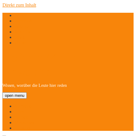
Direkt zum Inhalt
twitter
facebook
instagram
linkedin
email
phone
Hofheim/Kriftel-
Newsletter
Wissen, worüber die Leute hier reden
open menu
Startseite
Über
Namen
Menschen!
Kontakt