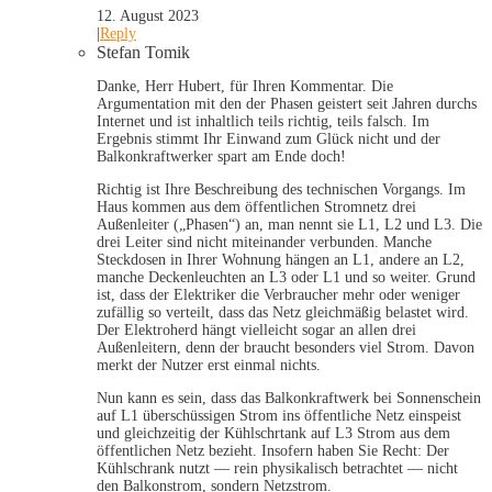
12. August 2023
|
Reply
Stefan Tomik
Danke, Herr Hubert, für Ihren Kommentar. Die
Argumentation mit den der Phasen geistert seit Jahren durchs
Internet und ist inhaltlich teils richtig, teils falsch. Im
Ergebnis stimmt Ihr Einwand zum Glück nicht und der
Balkonkraftwerker spart am Ende doch!
Richtig ist Ihre Beschreibung des technischen Vorgangs. Im
Haus kommen aus dem öffentlichen Stromnetz drei
Außenleiter („Phasen“) an, man nennt sie L1, L2 und L3. Die
drei Leiter sind nicht miteinander verbunden. Manche
Steckdosen in Ihrer Wohnung hängen an L1, andere an L2,
manche Deckenleuchten an L3 oder L1 und so weiter. Grund
ist, dass der Elektriker die Verbraucher mehr oder weniger
zufällig so verteilt, dass das Netz gleichmäßig belastet wird.
Der Elektroherd hängt vielleicht sogar an allen drei
Außenleitern, denn der braucht besonders viel Strom. Davon
merkt der Nutzer erst einmal nichts.
Nun kann es sein, dass das Balkonkraftwerk bei Sonnenschein
auf L1 überschüssigen Strom ins öffentliche Netz einspeist
und gleichzeitig der Kühlschrtank auf L3 Strom aus dem
öffentlichen Netz bezieht. Insofern haben Sie Recht: Der
Kühlschrank nutzt — rein physikalisch betrachtet — nicht
den Balkonstrom, sondern Netzstrom.