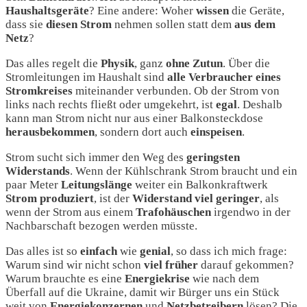
Haushaltsgeräte
? Eine andere: Woher
wissen
die Geräte,
dass sie
diesen
Strom
nehmen sollen statt dem
aus
dem
Netz
?
Das alles regelt die
Physik
, ganz
ohne
Zutun
. Über die
Stromleitungen im Haushalt sind
alle
Verbraucher
eines
Stromkreises
miteinander verbunden. Ob der Strom von
links nach rechts fließt oder umgekehrt, ist
egal
. Deshalb
kann man Strom nicht nur aus einer Balkonsteckdose
herausbekommen
, sondern dort auch
einspeisen
.
Strom sucht sich immer den Weg des
geringsten
Widerstands
. Wenn der Kühlschrank Strom braucht und ein
paar Meter
Leitungslänge
weiter ein Balkonkraftwerk
Strom
produziert
, ist der
Widerstand
viel
geringer
, als
wenn der Strom aus einem
Trafohäuschen
irgendwo in der
Nachbarschaft bezogen werden müsste.
Das alles ist so
einfach
wie
genial
, so dass ich mich frage:
Warum sind wir nicht schon
viel
früher
darauf gekommen?
Warum brauchte es eine
Energiekrise
wie nach dem
Überfall auf die Ukraine, damit wir Bürger uns ein Stück
weit von
Energiekonzernen
und
Netzbetreibern
lösen? Die