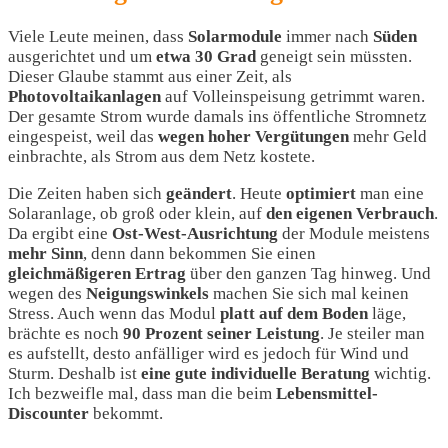
Viele Leute meinen, dass
Solarmodule
immer nach
Süden
ausgerichtet und um
etwa 30 Grad
geneigt sein müssten.
Dieser Glaube stammt aus einer Zeit, als
Photovoltaikanlagen
auf Volleinspeisung getrimmt waren.
Der gesamte Strom wurde damals ins öffentliche Stromnetz
eingespeist, weil das
wegen
hoher
Vergütungen
mehr Geld
einbrachte, als Strom aus dem Netz kostete.
Die Zeiten haben sich
geändert
. Heute
optimiert
man eine
Solaranlage, ob groß oder klein, auf
den
eigenen
Verbrauch
.
Da ergibt eine
Ost-West-Ausrichtung
der Module meistens
mehr
Sinn
, denn dann bekommen Sie einen
gleichmäßigeren
Ertrag
über den ganzen Tag hinweg. Und
wegen des
Neigungswinkels
machen Sie sich mal keinen
Stress. Auch wenn das Modul
platt
auf
dem
Boden
läge,
brächte es noch
90 Prozent seiner Leistung
. Je steiler man
es aufstellt, desto anfälliger wird es jedoch für Wind und
Sturm. Deshalb ist
eine gute individuelle Beratung
wichtig.
Ich bezweifle mal, dass man die beim
Lebensmittel-
Discounter
bekommt.