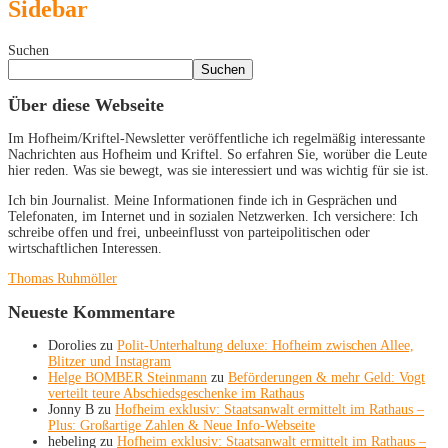
Sidebar
Suchen
Suchen
Über diese Webseite
Im Hofheim/Kriftel-Newsletter veröffentliche ich regelmäßig interessante
Nachrichten aus Hofheim und Kriftel. So erfahren Sie, worüber die Leute
hier reden. Was sie bewegt, was sie interessiert und was wichtig für sie ist.
Ich bin Journalist. Meine Informationen finde ich in Gesprächen und
Telefonaten, im Internet und in sozialen Netzwerken. Ich versichere: Ich
schreibe offen und frei, unbeeinflusst von parteipolitischen oder
wirtschaftlichen Interessen.
Thomas Ruhmöller
Neueste Kommentare
Dorolies
zu
Polit-Unterhaltung deluxe: Hofheim zwischen Allee,
Blitzer und Instagram
Helge BOMBER Steinmann
zu
Beförderungen & mehr Geld: Vogt
verteilt teure Abschiedsgeschenke im Rathaus
Jonny B
zu
Hofheim exklusiv: Staatsanwalt ermittelt im Rathaus –
Plus: Großartige Zahlen & Neue Info-Webseite
hebeling
zu
Hofheim exklusiv: Staatsanwalt ermittelt im Rathaus –