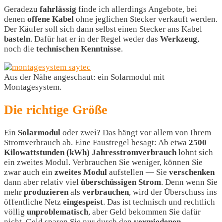
Geradezu
fahrlässig
finde ich allerdings Angebote, bei
denen
offene
Kabel
ohne jeglichen Stecker verkauft werden.
Der Käufer soll sich dann selbst einen Stecker ans Kabel
basteln
. Dafür hat er in der Regel weder das
Werkzeug
,
noch die
technischen
Kenntnisse
.
Aus der Nähe angeschaut: ein Solarmodul mit
Montagesystem.
Die richtige Größe
Ein
Solarmodul
oder zwei? Das hängt vor allem von Ihrem
Stromverbrauch ab. Eine Faustregel besagt: Ab etwa
2500
Kilowattstunden (kWh) Jahresstromverbrauch
lohnt sich
ein zweites Modul. Verbrauchen Sie weniger, können Sie
zwar auch ein
zweites
Modul
aufstellen — Sie
verschenken
dann aber relativ viel
überschüssigen
Strom
. Denn wenn Sie
mehr
produzieren
als
verbrauchen
, wird der Überschuss ins
öffentliche Netz
eingespeist
. Das ist technisch und rechtlich
völlig
unproblematisch
, aber Geld bekommen Sie dafür
nicht. Geld sparen Sie nur durch den
vermiedenen