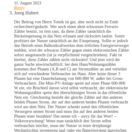
11. August 2023
|
Reply
Joerg Hubert
Der Beitrag von Herrn Tomik ist gut, aber noch nicht zu Ende
recherchiert/gedacht. Wer noch einen alten schwarzen Ferraris-
Zähler besitzt, ist fein raus, da diese Zähler tatsächlich die
Rückeinspeisung in das Netz erfassen und rückwärts laufen. Somit
profitiert der Nutzer tatsächlich an der Einspeisung. Sollte er jedoch
den Betrieb eines Balkonkraftwerkes dem örtlichen Energieversorger
melden, wird der schwarze Zähler gegen einen elektronischen Zähler
sofort ausgetauscht (ist ja verpflichtend vorgeschrieben). Fakt ist
hierbei, diese Zähler zählen nicht rückwärts! Und jetzt wird die
ganze Sache unwirtschaftlich: bei dem Haus/Wohnungszähler
kommen drei Phasen (A,B und C) am Stromzähler an und verteilen
sich auf verschiedene Verbraucher im Haus. Aber keine dieser 3
Phasen hat eine Dauerbelastung von 600-800 W, außer bei Gross-
Verbrauchern. Die Mini-PV-Anlage speist auf einer Phase 600-800
W ein, ein Bruchteil davon wird selbst verbraucht, der elektronische
Wohnungszähler speist den überschüssigen Strom in das öffentliche
Netz ein. Gleichzeitig bezieht der gleiche Zähler auf den anderen
beiden Phasen Strom, der auf den anderen beiden Phasen verbraucht
wird aus dem Netz. Der Nutzer schenkt somit den öffentlichen
Versorgern seinen Strom und muss ihn auf den anderen beiden
Phasen teuer bezahlen! Das nenne ich – sorry für das Wort! –
Volksverarschung! Wenn man tatsächlich den Strom selbst
verbrauchen möchte, muss der Nutzer in teure dreiphasige
Wechselrichter investieren und /oder ein Batteriesystem dazwischen