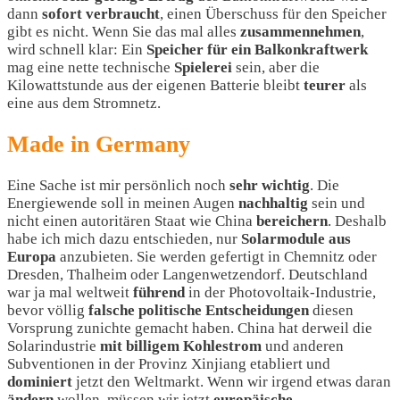
dann
sofort
verbraucht
, einen Überschuss für den Speicher
gibt es nicht. Wenn Sie das mal alles
zusammennehmen
,
wird schnell klar: Ein
Speicher für ein Balkonkraftwerk
mag eine nette technische
Spielerei
sein, aber die
Kilowattstunde aus der eigenen Batterie bleibt
teurer
als
eine aus dem Stromnetz.
Made in Germany
Eine Sache ist mir persönlich noch
sehr
wichtig
. Die
Energiewende soll in meinen Augen
nachhaltig
sein und
nicht einen autoritären Staat wie China
bereichern
. Deshalb
habe ich mich dazu entschieden, nur
Solarmodule
aus
Europa
anzubieten. Sie werden gefertigt in Chemnitz oder
Dresden, Thalheim oder Langenwetzendorf. Deutschland
war ja mal weltweit
führend
in der Photovoltaik-Industrie,
bevor völlig
falsche politische Entscheidungen
diesen
Vorsprung zunichte gemacht haben. China hat derweil die
Solarindustrie
mit billigem Kohlestrom
und anderen
Subventionen in der Provinz Xinjiang etabliert und
dominiert
jetzt den Weltmarkt. Wenn wir irgend etwas daran
ändern
wollen, müssen wir jetzt
europäische