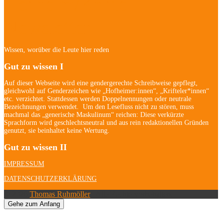
Hofheim/Kriftel-
Newsletter
Wissen, worüber die Leute hier reden
Gut zu wissen I
Auf dieser Webseite wird eine gendergerechte Schreibweise gepflegt,
gleichwohl auf Genderzeichen wie „Hofheimer:innen“, „Krifteler*innen“
etc. verzichtet. Stattdessen werden Doppelnennungen oder neutrale
Bezeichnungen verwendet. Um den Lesefluss nicht zu stören, muss
machmal das „generische Maskulinum“ reichen: Diese verkürzte
Sprachform wird geschlechtsneutral und aus rein redaktionellen Gründen
genutzt, sie beinhaltet keine Wertung.
Gut zu wissen II
IMPRESSUM
DATENSCHUTZERKLÄRUNG
© 2026
Thomas Ruhmöller
| Alle Rechte vorbehalten.
Gehe zum Anfang