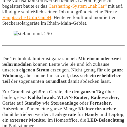
Idee von Balkonkraftwerken kennen. Davon regelrecht
begeistert baute er das
Carsharing-System „nahCar“
mit auf,
kündigte schließlich seinen Job und gründete eine Firma:
Hauptsache Grün GmbH
. Heute verkauft und montiert er
Steckersolargeräte im Rhein-Main-Gebiet.
Die Technik dahinter ist ganz simpel:
Mit einem oder zwei
Solarmodulen
können Leute wie Sie und ich zuhause
unseren
eigenen
Strom
erzeugen. Nicht genug für die
ganze
Wohnung
, aber immerhin so viel, dass sich
ein erheblicher
Teil
der sogenannten
Grundlast
damit abdecken lässt.
Zur Grundlast gehören Geräte, die
den
ganzen
Tag
über
laufen, etwa
Kühlschrank
,
WLAN-Router
,
Radiowecker
,
Geräte auf
Standby
wie
Stereoanlage
oder
Fernseher
.
Außerdem können eine ganze Menge
Kleinverbraucher
damit betrieben werden:
Ladegeräte
für
Handy
und
Laptop
,
ein
externer
Monitor
im Homeoffice, die
LED-Beleuchtung
im Badezimmer.