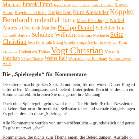
Michael
Jirasek Franz
Kowacs
Kaya Haluk
Knopf Bodo
Kolar Thorsten
Köppler
Kurz Alexander
Kurjak Karl
Aaron
Kugelmann Dieter
Bernhard
Lindenthal Tanja
Nickel
Mock Hans-Jürgen
Philipp Daniel
Andreas
Schehler Tina
Overdick Madlen
Seitz
Schultze Wilhelm
Schmidt Barbara
Schwarz Michaela
Christian
Stang Gisela
Seitz Dr. Kristin
Stengel Silvia
Thaler Armin
Tulatz
Vogt Christian
Vorrath
Undeutsch Tobias
Alexander
Jonathan
Weber Ralf
Wintermeyer
Westenberger Bernhard
Völker Thomas
Axel
Die „Spielregeln“ für Kommentare
Diskutieren macht großen Spaß. Ja und nein, für und wider: Dieser Blog ist
dafür offen. Meinungsaustausch belebt. Unter jedem Bericht ist deshalb ein
Kommentarfeld: Schreiben Sie mir gerne Ihre Meinung!
Doch ohne Spielregeln geht’s wohl nicht. Der Hofheim/Kriftel-Newsletter
ist keine Plattform für mediokre Selbstdarsteller und verbale Entgleisungen.
Es gelten deshalb diese „Spielregeln“:
Alle Kommentare werden von mir veröffentlicht – grundsätzlich und gerne.
Es gibt nur zwei „aber“.
Kommentare, die nichts zum Thema sagen, die Beleidigungen, Ausfälle o.