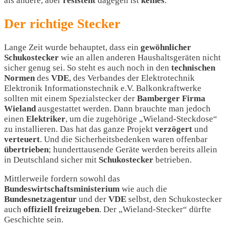
als andere, aber
resistent
dagegen ist
keines
.
Der richtige Stecker
Lange Zeit wurde behauptet, dass ein
gewöhnlicher
Schukostecker
wie an allen anderen Haushaltsgeräten nicht
sicher genug sei. So steht es auch noch in den
technischen
Normen
des
VDE
, des Verbandes der Elektrotechnik
Elektronik Informationstechnik e.V. Balkonkraftwerke
sollten mit einem Spezialstecker der
Bamberger Firma
Wieland
ausgestattet werden. Dann brauchte man jedoch
einen
Elektriker
, um die zugehörige „Wieland-Steckdose“
zu installieren. Das hat das ganze Projekt
verzögert
und
verteuert
. Und die Sicherheitsbedenken waren offenbar
übertrieben
; hunderttausende Geräte werden bereits allein
in Deutschland sicher mit
Schukostecker
betrieben.
Mittlerweile fordern sowohl das
Bundeswirtschaftsministerium
wie auch die
Bundesnetzagentur
und der
VDE
selbst, den Schukostecker
auch
offiziell
freizugeben
. Der „Wieland-Stecker“ dürfte
Geschichte sein.