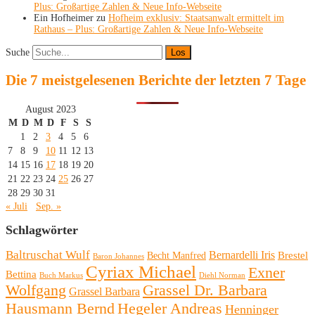
Plus: Großartige Zahlen & Neue Info-Webseite
Ein Hofheimer
zu
Hofheim exklusiv: Staatsanwalt ermittelt im
Rathaus – Plus: Großartige Zahlen & Neue Info-Webseite
Suche
Die 7 meistgelesenen Berichte der letzten 7 Tage
August 2023
M
D
M
D
F
S
S
1
2
3
4
5
6
7
8
9
10
11
12
13
14
15
16
17
18
19
20
21
22
23
24
25
26
27
28
29
30
31
« Juli
Sep. »
Schlagwörter
Baltruschat Wulf
Bernardelli Iris
Brestel
Becht Manfred
Baron Johannes
Cyriax Michael
Exner
Bettina
Buch Markus
Diehl Norman
Wolfgang
Grassel Dr. Barbara
Grassel Barbara
Hausmann Bernd
Hegeler Andreas
Henninger