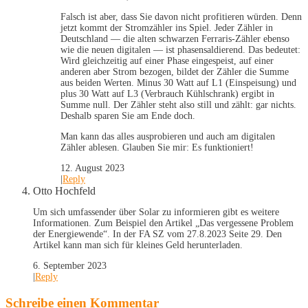
Falsch ist aber, dass Sie davon nicht profitieren würden. Denn
jetzt kommt der Stromzähler ins Spiel. Jeder Zähler in
Deutschland — die alten schwarzen Ferraris-Zähler ebenso
wie die neuen digitalen — ist phasensaldierend. Das bedeutet:
Wird gleichzeitig auf einer Phase eingespeist, auf einer
anderen aber Strom bezogen, bildet der Zähler die Summe
aus beiden Werten. Minus 30 Watt auf L1 (Einspeisung) und
plus 30 Watt auf L3 (Verbrauch Kühlschrank) ergibt in
Summe null. Der Zähler steht also still und zählt: gar nichts.
Deshalb sparen Sie am Ende doch.
Man kann das alles ausprobieren und auch am digitalen
Zähler ablesen. Glauben Sie mir: Es funktioniert!
12. August 2023
|
Reply
Otto Hochfeld
Um sich umfassender über Solar zu informieren gibt es weitere
Informationen. Zum Beispiel den Artikel „Das vergessene Problem
der Energiewende“. In der FA SZ vom 27.8.2023 Seite 29. Den
Artikel kann man sich für kleines Geld herunterladen.
6. September 2023
|
Reply
Schreibe einen Kommentar