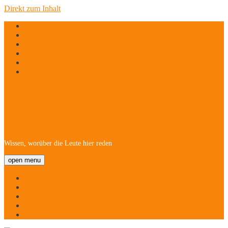
Direkt zum Inhalt
twitter
facebook
instagram
linkedin
email
phone
Hofheim/Kriftel-
Newsletter
Wissen, worüber die Leute hier reden
open menu
Startseite
Über
Namen
Menschen!
Kontakt