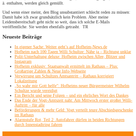
ä. enthalten, werden gleich gemüllt.
Und wenn einer meint, den Blog unsubstantiiert schlecht reden zu müssen:
Damit habe ich zwar grundsätzlich kein Problem. Aber meine
Leidensbereitschaft geht nicht so weit, dass ich solche E-Mails
veröffentliche. Sie werden ebenfalls getrasht. TR
Neueste Beiträge
In eigener Sache: Weiter geht’s auf Hofheim-News.de
Hofheim nach 100 Tagen Willi Schultze: Nähe ja – Richtung unklar
Polit-Unterhaltung deluxe: Hofheim zwischen Allee, Blitzer und
Instagram
Hofheim exklusiv: Staatsanwalt ermittelt im Rathaus – Plus:
Großartige Zahlen & Neue Info-Webseite
Verwirrung um Schultzes Amtsantritt – Rathaus korrigiert
Lokalzeitung
„So wahr mir Gott helfe“: Hofheims neuer Bürgermeister Wilhelm
Schultze wurde vereidigt
Ein Bericht und seine Folgen – und ein ehrliches Wort des Dankes
Das Ende der Vogt-Amtszeit naht: Am Mittwoch erster großer Willi-
Auftritt – für alle
Beförderungen & mehr Geld: Vogt verteilt teure Abschiedsgeschenke
im Rathaus
Alarmstufe Rot, Teil 2: Autofahrer dürfen in beiden Richtungen
durch Innenstadtring fahren