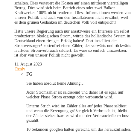
schalten. Dies verteuert die Kosten auf einen mittleren vierstelligen
Betrag. Dies wird sich beim Betrieb eines oder zwei Balkon
Kraftwerken 100% nicht rentieren! Diese Informationen werden von
unserer Politik und auch von den Installateuren nicht erwähnt, weil
es dem grünen Gedanken im deutschen Volk voll entspricht!
Hätte unsere Regierung auch nur ansatzweise ein Interesse am selbst
produzierten ökologischen Strom, würde das holländische System in
Deutschland einen riesigen Erfolg haben! Dort installiert der
Stromversorger! kostenfrei einen Zähler, der vorwärts und rückwärts
läuft/den Stromverbrauch saldiert. Es wäre so einfach umzusetzen,
ist aber von unserer Politik nicht gewollt!
11. August 2023
|
Reply
FG
Sie haben absolut keine Ahnung…
Jeder Stromzähler ist saldierend und daher ist es egal, auf
welcher Phase Strom erzeugt oder verbraucht wird.
Unterm Strich wird im Zähler alles auf jeder Phase saldiert
und wenn die Erzeugung größer gleich Verbrauch ist, bleibt
der Zähler stehen bzw. es wird nur der Verbrauchsüberschuss
gezählt.
10 Sekunden googlen hätten gereicht, um das herauszufinden.