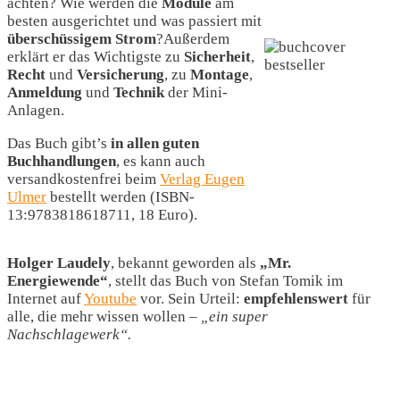
achten? Wie werden die
Module
am
besten ausgerichtet und was passiert mit
überschüssigem
Strom
?Außerdem
erklärt er das Wichtigste zu
Sicherheit
,
Recht
und
Versicherung
, zu
Montage
,
Anmeldung
und
Technik
der Mini-
Anlagen.
Das Buch gibt’s
in allen guten
Buchhandlungen
, es kann auch
versandkostenfrei beim
Verlag Eugen
Ulmer
bestellt werden (ISBN-
13:9783818618711, 18 Euro).
Holger Laudely
, bekannt geworden als
„Mr.
Energiewende“
, stellt das Buch von Stefan Tomik im
Internet auf
Youtube
vor. Sein Urteil:
empfehlenswert
für
alle, die mehr wissen wollen –
„ein super
Nachschlagewerk“.