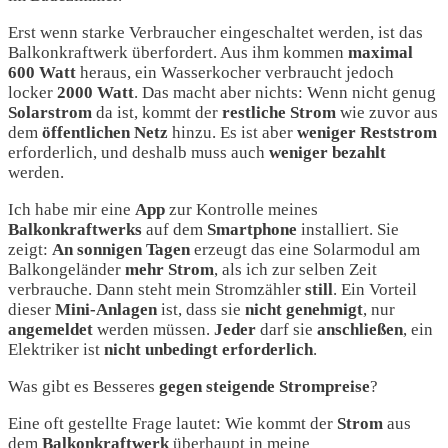
Erst wenn starke Verbraucher eingeschaltet werden, ist das
Balkonkraftwerk überfordert. Aus ihm kommen
maximal
600 Watt
heraus, ein Wasserkocher verbraucht jedoch
locker
2000 Watt
. Das macht aber nichts: Wenn nicht genug
Solarstrom
da ist, kommt der
restliche
Strom
wie zuvor aus
dem
öffentlichen
Netz
hinzu. Es ist aber
weniger
Reststrom
erforderlich, und deshalb muss auch
weniger
bezahlt
werden.
Ich habe mir eine
App
zur Kontrolle meines
Balkonkraftwerks
auf dem
Smartphone
installiert. Sie
zeigt:
An sonnigen Tagen
erzeugt das eine Solarmodul am
Balkongeländer
mehr
Strom
, als ich zur selben Zeit
verbrauche. Dann steht mein Stromzähler
still
. Ein Vorteil
dieser
Mini-Anlagen
ist, dass sie
nicht
genehmigt
, nur
angemeldet
werden müssen.
Jeder
darf sie
anschließen
, ein
Elektriker ist
nicht
unbedingt
erforderlich
.
Was gibt es Besseres
gegen steigende Strompreise
?
Eine oft gestellte Frage lautet: Wie kommt der
Strom
aus
dem
Balkonkraftwerk
überhaupt in meine