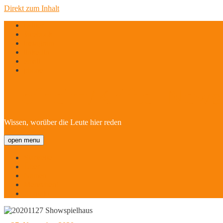
Direkt zum Inhalt
twitter
facebook
instagram
linkedin
email
phone
Hofheim/Kriftel-Newsl
Wissen, worüber die Leute hier reden
open menu
Startseite
Über
Namen
Menschen!
Kontakt