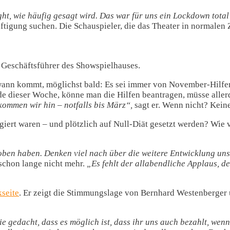
ht, wie häufig gesagt wird. Das war für uns ein Lockdown total
igung suchen. Die Schauspieler, die das Theater in normalen Zei
Geschäftsführer des Showspielhauses.
wann kommt, möglichst bald: Es sei immer von November-Hilfen 
Ende dieser Woche, könne man die Hilfen beantragen, müsse alle
 kommen wir hin – notfalls bis März“,
sagt er. Wenn nicht? Kein
rt waren – und plötzlich auf Null-Diät gesetzt werden? Wie ver
ben haben. Denken viel nach über die weitere Entwicklung unse
s schon lange nicht mehr.
„Es fehlt der allabendliche Applaus, de
seite
. Er zeigt die Stimmungslage von Bernhard Westenberger 
e gedacht, dass es möglich ist, dass ihr uns auch bezahlt, wenn