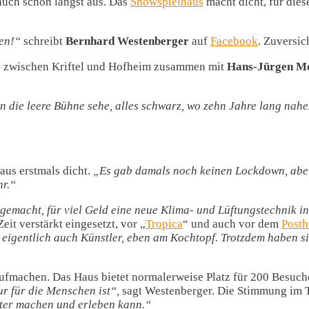
 auch schon längst aus. Das
Showspielhaus
macht dicht, für diese
hen!“
schreibt
Bernhard Westenberger
auf
Facebook
. Zuversic
enze zwischen Kriftel und Hofheim zusammen mit
Hans-Jürgen M
 die leere Bühne sehe, alles schwarz, wo zehn Jahre lang nahe
aus erstmals dicht.
„Es gab damals noch keinen Lockdown, aber d
hr.“
gemacht, für viel Geld eine neue Klima- und Lüftungstechnik i
it verstärkt eingesetzt, vor „
Tropica
“ und auch vor dem
Posth
 eigentlich auch Künstler, eben am Kochtopf. Trotzdem haben s
machen. Das Haus bietet normalerweise Platz für 200 Besucher,
r für die Menschen ist“,
sagt Westenberger. Die Stimmung im T
ater machen und erleben kann.“