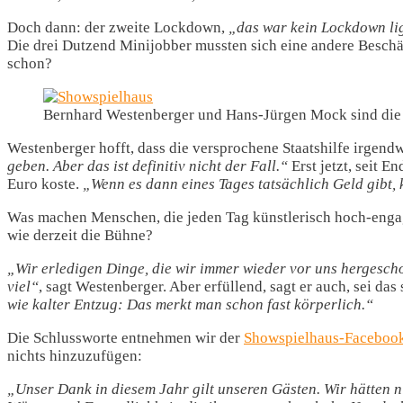
Doch dann: der zweite Lockdown,
„das war kein Lockdown lig
Die drei Dutzend Minijobber mussten sich eine andere Beschäft
schon?
Bernhard Westenberger und Hans-Jürgen Mock sind die 
Westenberger hofft, dass die versprochene Staatshilfe irgend
geben. Aber das ist definitiv nicht der Fall.“
Erst jetzt, seit 
Euro koste.
„Wenn es dann eines Tages tatsächlich Geld gibt,
Was machen Menschen, die jeden Tag künstlerisch hoch-engagie
wie derzeit die Bühne?
„Wir erledigen Dinge, die wir immer wieder vor uns hergescho
viel“
, sagt Westenberger. Aber erfüllend, sagt er auch, sei da
wie kalter Entzug: Das merkt man schon fast körperlich.“
Die Schlussworte entnehmen wir der
Showspielhaus-Facebook
nichts hinzuzufügen:
„Unser Dank in diesem Jahr gilt unseren Gästen. Wir hätten ni