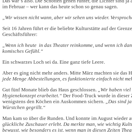
Das war’s also. Die Schotten gehen runter, die Lichter sind ja
im Februar – wer kann das heute schon so genau sagen.
„Wir wissen nicht wann, aber wir sehen uns wieder. Versproc
Seit 16 Jahren führt er die beliebte Kulturstätte auf der Gr
Geschäftsführer:
„Wenn ich heute in das Theater reinkomme, und wenn ich dann
komisches Gefühl.“
Ein schwarzes Loch sei da. Eine ganz tiefe Leere.
Aber es ging nicht mehr anders. Mitte März machten sie das H
jede Menge Abbestellungen, es funktionierte einfach nicht me
Gut fünf Monate blieb das Haus geschlossen.
„Wir haben viel 
Hygienekonzept erarbeitet.“
Der Food-Truck wurde in dieser Ze
wenigstens den Köchen ein Auskommen sichern.
„Das sind ja
Würstchen gegrillt.“
Man kam so über die Runden. Und konnte im August wieder auf
glückliche Zuschauer erlebt. Da merkte man, wie wichtig Kultu
bewusst, wie besonders es ist, wenn man in diesen Zeiten The