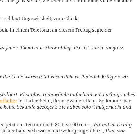
s Jahr ganz sicher, vielleicht auch im Januar, vielleicht auch
ht schlägt Ungewissheit, zum Glück.
ock
. In einem Telefonat an diesem Freitag sagte der
zu jeden Abend eine Show ablief: Das ist schon ein ganz
ie Leute waren total verunsichert. Plötzlich kriegten wir
nstalliert, Plexiglas-Trennwände aufgebaut, ein umfangreiches
ofkeller
in Hattersheim, ihrem zweiten Haus. So konnte man
ie keine Sekunde gezögert: Sie haben sofort mitgemacht und
 jetzt durften nur noch 80 bis 100 rein.
„Wir haben richtig
heater habe sich warm und wohlig angefühlt:
„Allen war