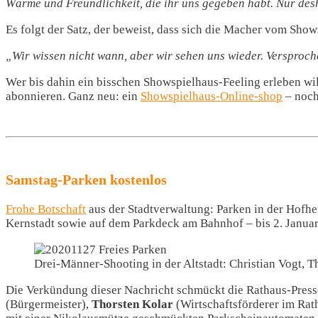
Wärme und Freundlichkeit, die ihr uns gegeben habt. Nur des
Es folgt der Satz, der beweist, dass sich die Macher vom Sho
„Wir wissen nicht wann, aber wir sehen uns wieder. Versproc
Wer bis dahin ein bisschen Showspielhaus-Feeling erleben wil
abonnieren. Ganz neu: ein
Showspielhaus-Online-shop
– noch
Samstag-Parken kostenlos
Frohe Botschaft
aus der Stadtverwaltung: Parken in der Hofhei
Kernstadt sowie auf dem Parkdeck am Bahnhof – bis 2. Janua
Drei-Männer-Shooting in der Altstadt: Christian Vogt, T
Die Verkündung dieser Nachricht schmückt die Rathaus-Presse
(Bürgermeister),
Thorsten Kolar
(Wirtschaftsförderer im Ra