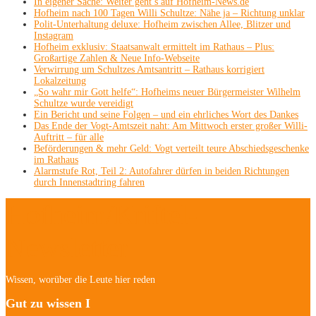
In eigener Sache: Weiter geht’s auf Hofheim-News.de
Hofheim nach 100 Tagen Willi Schultze: Nähe ja – Richtung unklar
Polit-Unterhaltung deluxe: Hofheim zwischen Allee, Blitzer und
Instagram
Hofheim exklusiv: Staatsanwalt ermittelt im Rathaus – Plus:
Großartige Zahlen & Neue Info-Webseite
Verwirrung um Schultzes Amtsantritt – Rathaus korrigiert
Lokalzeitung
„So wahr mir Gott helfe“: Hofheims neuer Bürgermeister Wilhelm
Schultze wurde vereidigt
Ein Bericht und seine Folgen – und ein ehrliches Wort des Dankes
Das Ende der Vogt-Amtszeit naht: Am Mittwoch erster großer Willi-
Auftritt – für alle
Beförderungen & mehr Geld: Vogt verteilt teure Abschiedsgeschenke
im Rathaus
Alarmstufe Rot, Teil 2: Autofahrer dürfen in beiden Richtungen
durch Innenstadtring fahren
Hofheim/Kriftel-
Newsletter
Wissen, worüber die Leute hier reden
Gut zu wissen I