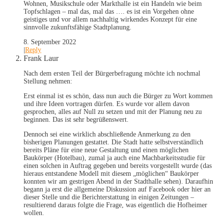
Wohnen, Musikschule oder Markthalle ist ein Handeln wie beim
Topfschlagen – mal das, mal das …. es ist ein Vorgehen ohne
geistiges und vor allem nachhaltig wirkendes Konzept für eine
sinnvolle zukunftsfähige Stadtplanung.
8. September 2022
|
Reply
Frank Laur
Nach dem ersten Teil der Bürgerbefragung möchte ich nochmal
Stellung nehmen:
Erst einmal ist es schön, dass nun auch die Bürger zu Wort kommen
und ihre Ideen vortragen dürfen. Es wurde vor allem davon
gesprochen, alles auf Null zu setzen und mit der Planung neu zu
beginnen. Das ist sehr begrüßenswert.
Dennoch sei eine wirklich abschließende Anmerkung zu den
bisherigen Planungen gestattet. Die Stadt hatte selbstverständlich
bereits Pläne für eine neue Gestaltung und einen möglichen
Baukörper (Hotelbau), zumal ja auch eine Machbarkeitsstudie für
einen solchen in Auftrag gegeben und bereits vorgestellt wurde (das
hieraus entstandene Modell mit diesem „möglichen“ Baukörper
konnten wir am gestrigen Abend in der Stadthalle sehen). Daraufhin
begann ja erst die allgemeine Diskussion auf Facebook oder hier an
dieser Stelle und die Berichterstattung in einigen Zeitungen –
resultierend daraus folgte die Frage, was eigentlich die Hofheimer
wollen.