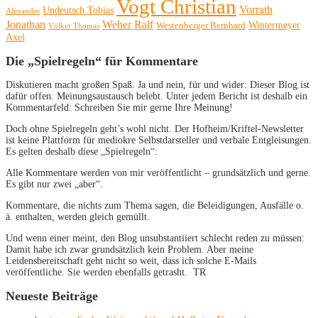
Vogt Christian
Vorrath
Undeutsch Tobias
Alexander
Jonathan
Weber Ralf
Wintermeyer
Westenberger Bernhard
Völker Thomas
Axel
Die „Spielregeln“ für Kommentare
Diskutieren macht großen Spaß. Ja und nein, für und wider: Dieser Blog ist
dafür offen. Meinungsaustausch belebt. Unter jedem Bericht ist deshalb ein
Kommentarfeld: Schreiben Sie mir gerne Ihre Meinung!
Doch ohne Spielregeln geht’s wohl nicht. Der Hofheim/Kriftel-Newsletter
ist keine Plattform für mediokre Selbstdarsteller und verbale Entgleisungen.
Es gelten deshalb diese „Spielregeln“:
Alle Kommentare werden von mir veröffentlicht – grundsätzlich und gerne.
Es gibt nur zwei „aber“.
Kommentare, die nichts zum Thema sagen, die Beleidigungen, Ausfälle o.
ä. enthalten, werden gleich gemüllt.
Und wenn einer meint, den Blog unsubstantiiert schlecht reden zu müssen:
Damit habe ich zwar grundsätzlich kein Problem. Aber meine
Leidensbereitschaft geht nicht so weit, dass ich solche E-Mails
veröffentliche. Sie werden ebenfalls getrasht. TR
Neueste Beiträge