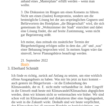
anhand eines „Masterplans“ erfüllt werden – wenn man
wollte.
3. Die Diskussion im Ringen um einen Konsens zu führen.
Nicht um einen (faulen) Kompromiss, sondern um die
bestmögliche Lösung bei der aus ursprünglichen Gegnern und
Befürwortern des Hotelplans „die Bürgerschaft“ wird, die sich
gemeinsam ihr „Wohnzimmer der Stadt“ einrichtet und dabei
eine Lösung findet, die auf breite Zustimmung, wenn nicht
gar Begeisterung stößt.
Ich meine, dass zeitnah ein zusätzlicher Termin der
Bürgerbeteiligung erfolgen sollte in dem das „ob“ und „was“
einer Bebauung besprochen wird. In meinen Augen wäre das
sinnvoll, bevor Planungsbüros beauftragt werden.
21. September 2022
|
Reply
Eberhard Schmidt
Ich finde es richtig, zurück auf Anfang zu setzten, um eine wirklich
offene Ausgangsbasis zu haben. Was mir bis jetzt zu kurz kommt –
auch gestern im Bürgerforum – ist die Einbeziehung des
Klimawandels, der m. E. nicht mehr verhandelbar ist. Jeder Eingriff
in die Umwelt muß heute mit Klimawandel/Klimaschutz abgeglichen
werden, denn wir können nicht so weitermachen wie bisher. Wir sind
schon voll im Klimawandel und diskutieren über eine Angelegenheit,
die weit in die Zukunft wirkt. Deshalb sind wir heute verpflichtet,
den Klimaschutz bei all unserem Handeln zu berücksichtigen, um