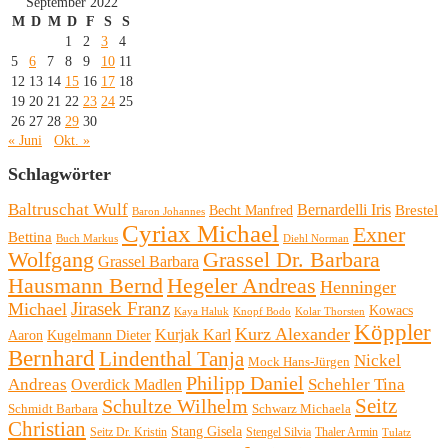
September 2022
M
D
M
D
F
S
S
1
2
3
4
5
6
7
8
9
10
11
12
13
14
15
16
17
18
19
20
21
22
23
24
25
26
27
28
29
30
« Juni
Okt. »
Schlagwörter
Baltruschat Wulf
Bernardelli Iris
Brestel
Becht Manfred
Baron Johannes
Cyriax Michael
Exner
Bettina
Buch Markus
Diehl Norman
Wolfgang
Grassel Dr. Barbara
Grassel Barbara
Hausmann Bernd
Hegeler Andreas
Henninger
Michael
Jirasek Franz
Kowacs
Kaya Haluk
Knopf Bodo
Kolar Thorsten
Köppler
Kurz Alexander
Kurjak Karl
Aaron
Kugelmann Dieter
Bernhard
Lindenthal Tanja
Nickel
Mock Hans-Jürgen
Philipp Daniel
Andreas
Schehler Tina
Overdick Madlen
Seitz
Schultze Wilhelm
Schmidt Barbara
Schwarz Michaela
Christian
Stang Gisela
Seitz Dr. Kristin
Stengel Silvia
Thaler Armin
Tulatz