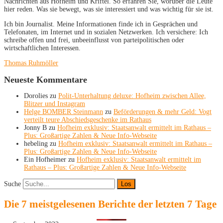
Nachrichten aus Hofheim und Kriftel. So erfahren Sie, worüber die Leute
hier reden. Was sie bewegt, was sie interessiert und was wichtig für sie ist.
Ich bin Journalist. Meine Informationen finde ich in Gesprächen und
Telefonaten, im Internet und in sozialen Netzwerken. Ich versichere: Ich
schreibe offen und frei, unbeeinflusst von parteipolitischen oder
wirtschaftlichen Interessen.
Thomas Ruhmöller
Neueste Kommentare
Dorolies
zu
Polit-Unterhaltung deluxe: Hofheim zwischen Allee,
Blitzer und Instagram
Helge BOMBER Steinmann
zu
Beförderungen & mehr Geld: Vogt
verteilt teure Abschiedsgeschenke im Rathaus
Jonny B
zu
Hofheim exklusiv: Staatsanwalt ermittelt im Rathaus –
Plus: Großartige Zahlen & Neue Info-Webseite
hebeling
zu
Hofheim exklusiv: Staatsanwalt ermittelt im Rathaus –
Plus: Großartige Zahlen & Neue Info-Webseite
Ein Hofheimer
zu
Hofheim exklusiv: Staatsanwalt ermittelt im
Rathaus – Plus: Großartige Zahlen & Neue Info-Webseite
Suche
Die 7 meistgelesenen Berichte der letzten 7 Tage