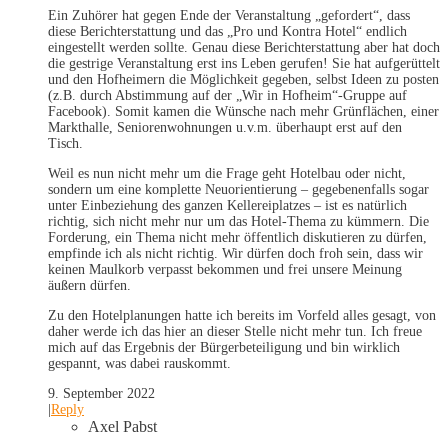
Ein Zuhörer hat gegen Ende der Veranstaltung „gefordert“, dass
diese Berichterstattung und das „Pro und Kontra Hotel“ endlich
eingestellt werden sollte. Genau diese Berichterstattung aber hat doch
die gestrige Veranstaltung erst ins Leben gerufen! Sie hat aufgerüttelt
und den Hofheimern die Möglichkeit gegeben, selbst Ideen zu posten
(z.B. durch Abstimmung auf der „Wir in Hofheim“-Gruppe auf
Facebook). Somit kamen die Wünsche nach mehr Grünflächen, einer
Markthalle, Seniorenwohnungen u.v.m. überhaupt erst auf den
Tisch.
Weil es nun nicht mehr um die Frage geht Hotelbau oder nicht,
sondern um eine komplette Neuorientierung – gegebenenfalls sogar
unter Einbeziehung des ganzen Kellereiplatzes – ist es natürlich
richtig, sich nicht mehr nur um das Hotel-Thema zu kümmern. Die
Forderung, ein Thema nicht mehr öffentlich diskutieren zu dürfen,
empfinde ich als nicht richtig. Wir dürfen doch froh sein, dass wir
keinen Maulkorb verpasst bekommen und frei unsere Meinung
äußern dürfen.
Zu den Hotelplanungen hatte ich bereits im Vorfeld alles gesagt, von
daher werde ich das hier an dieser Stelle nicht mehr tun. Ich freue
mich auf das Ergebnis der Bürgerbeteiligung und bin wirklich
gespannt, was dabei rauskommt.
9. September 2022
|
Reply
Axel Pabst