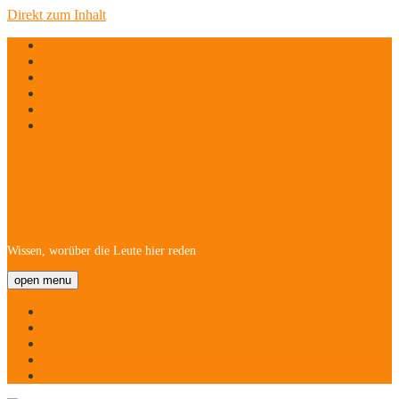
Direkt zum Inhalt
twitter
facebook
instagram
linkedin
email
phone
Hofheim/Kriftel-
Newsletter
Wissen, worüber die Leute hier reden
open menu
Startseite
Über
Namen
Menschen!
Kontakt