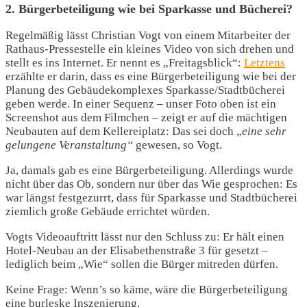
2. Bürgerbeteiligung wie bei Sparkasse und Bücherei?
Regelmäßig lässt Christian Vogt von einem Mitarbeiter der
Rathaus-Pressestelle ein kleines Video von sich drehen und
stellt es ins Internet. Er nennt es „Freitagsblick“:
Letztens
erzählte er darin, dass es eine Bürgerbeteiligung wie bei der
Planung des Gebäudekomplexes Sparkasse/Stadtbücherei
geben werde. In einer Sequenz – unser Foto oben ist ein
Screenshot aus dem Filmchen – zeigt er auf die mächtigen
Neubauten auf dem Kellereiplatz: Das sei doch „
eine sehr
gelungene Veranstaltung“
gewesen, so Vogt.
Ja, damals gab es eine Bürgerbeteiligung. Allerdings wurde
nicht über das Ob, sondern nur über das Wie gesprochen: Es
war längst festgezurrt, dass für Sparkasse und Stadtbücherei
ziemlich große Gebäude errichtet würden.
Vogts Videoauftritt lässt nur den Schluss zu: Er hält einen
Hotel-Neubau an der Elisabethenstraße 3 für gesetzt –
lediglich beim „Wie“ sollen die Bürger mitreden dürfen.
Keine Frage: Wenn’s so käme, wäre die Bürgerbeteiligung
eine burleske Inszenierung.