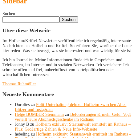
Sidebar
Suchen
Suchen
Über diese Webseite
Im Hofheim/Kriftel-Newsletter veröffentliche ich regelmäßig interessante
Nachrichten aus Hofheim und Kriftel. So erfahren Sie, worüber die Leute
hier reden. Was sie bewegt, was sie interessiert und was wichtig für sie ist.
Ich bin Journalist. Meine Informationen finde ich in Gesprächen und
Telefonaten, im Internet und in sozialen Netzwerken. Ich versichere: Ich
schreibe offen und frei, unbeeinflusst von parteipolitischen oder
wirtschaftlichen Interessen.
Thomas Ruhmöller
Neueste Kommentare
Dorolies
zu
Polit-Unterhaltung deluxe: Hofheim zwischen Allee,
Blitzer und Instagram
Helge BOMBER Steinmann
zu
Beförderungen & mehr Geld: Vogt
verteilt teure Abschiedsgeschenke im Rathaus
Jonny B
zu
Hofheim exklusiv: Staatsanwalt ermittelt im Rathaus –
Plus: Großartige Zahlen & Neue Info-Webseite
hebeling
zu
Hofheim exklusiv: Staatsanwalt ermittelt im Rathaus –