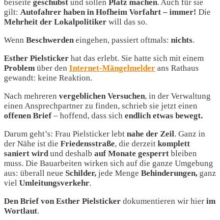
beiseite
geschubst
und sollen
Platz machen
. Auch für sie
gilt:
Autofahrer haben in Hofheim Vorfahrt – immer!
Die
Mehrheit der Lokalpolitiker
will das so.
Wenn
Beschwerden
eingehen, passiert oftmals:
nichts
.
Esther Pielsticker
hat das erlebt. Sie hatte sich mit einem
Problem
über den
Internet-Mängelmelder
ans Rathaus
gewandt: keine Reaktion.
Nach mehreren
vergeblichen Versuchen
, in der Verwaltung
einen Ansprechpartner zu finden, schrieb sie jetzt einen
offenen Brief
– hoffend, dass sich
endlich etwas bewegt.
Darum geht’s: Frau Pielsticker lebt
nahe der Zeil
. Ganz in
der Nähe ist die
Friedensstraße
, die derzeit
komplett
saniert wird
und deshalb
auf Monate gesperrt
bleiben
muss. Die Bauarbeiten wirken sich auf die ganze Umgebung
aus: überall neue
Schilder,
jede Menge
Behinderungen,
ganz
viel
Umleitungsverkehr
.
Den Brief von Esther Pielsticker
dokumentieren wir hier
im
Wortlaut
.