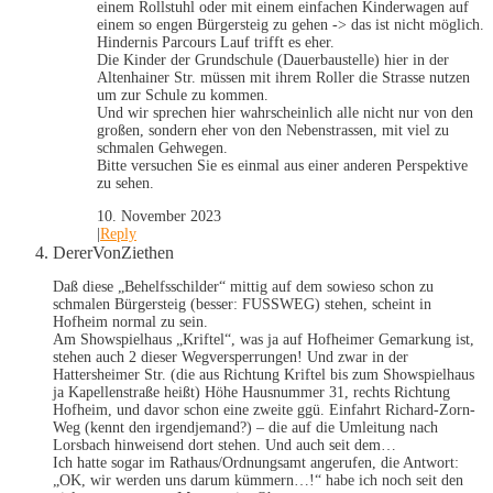
einem Rollstuhl oder mit einem einfachen Kinderwagen auf
einem so engen Bürgersteig zu gehen -> das ist nicht möglich.
Hindernis Parcours Lauf trifft es eher.
Die Kinder der Grundschule (Dauerbaustelle) hier in der
Altenhainer Str. müssen mit ihrem Roller die Strasse nutzen
um zur Schule zu kommen.
Und wir sprechen hier wahrscheinlich alle nicht nur von den
großen, sondern eher von den Nebenstrassen, mit viel zu
schmalen Gehwegen.
Bitte versuchen Sie es einmal aus einer anderen Perspektive
zu sehen.
10. November 2023
|
Reply
DererVonZiethen
Daß diese „Behelfsschilder“ mittig auf dem sowieso schon zu
schmalen Bürgersteig (besser: FUSSWEG) stehen, scheint in
Hofheim normal zu sein.
Am Showspielhaus „Kriftel“, was ja auf Hofheimer Gemarkung ist,
stehen auch 2 dieser Wegversperrungen! Und zwar in der
Hattersheimer Str. (die aus Richtung Kriftel bis zum Showspielhaus
ja Kapellenstraße heißt) Höhe Hausnummer 31, rechts Richtung
Hofheim, und davor schon eine zweite ggü. Einfahrt Richard-Zorn-
Weg (kennt den irgendjemand?) – die auf die Umleitung nach
Lorsbach hinweisend dort stehen. Und auch seit dem…
Ich hatte sogar im Rathaus/Ordnungsamt angerufen, die Antwort:
„OK, wir werden uns darum kümmern…!“ habe ich noch seit den