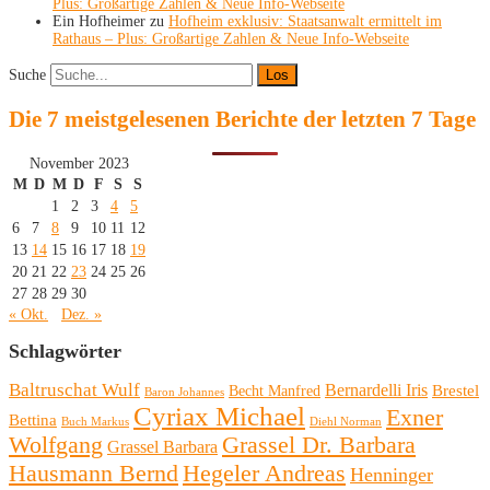
Plus: Großartige Zahlen & Neue Info-Webseite
Ein Hofheimer
zu
Hofheim exklusiv: Staatsanwalt ermittelt im
Rathaus – Plus: Großartige Zahlen & Neue Info-Webseite
Suche
Die 7 meistgelesenen Berichte der letzten 7 Tage
November 2023
M
D
M
D
F
S
S
1
2
3
4
5
6
7
8
9
10
11
12
13
14
15
16
17
18
19
20
21
22
23
24
25
26
27
28
29
30
« Okt.
Dez. »
Schlagwörter
Baltruschat Wulf
Bernardelli Iris
Brestel
Becht Manfred
Baron Johannes
Cyriax Michael
Exner
Bettina
Buch Markus
Diehl Norman
Wolfgang
Grassel Dr. Barbara
Grassel Barbara
Hausmann Bernd
Hegeler Andreas
Henninger