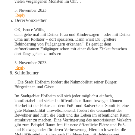
vielen vergangenen Monaten im Ohr…
5. November 2023
|
Reply
DererVonZiethen
OK, Bruce Willis,
dann gehe mal mit Deiner Frau und Kinderwagen – oder mit Deiner
Oma mit Rollator – dort spazieren. Dann wirst Du „größere
Behinderung von Fußgängern erkennen“. Es genügt dem
aufmerksamen Fußgänger schon mit einer dicken Einkaufstaschen
dort längs gehen zu müssen…
5. November 2023
|
Reply
Schlofhemer
„ Die Stadt Hofheim fördert die Nahmobilität seiner Bürger,
Bürgerinnen und Gäste.
Im Stadtgebiet Hofheim soll sich jeder möglichst einfach,
komfortabel und sicher im öffentlichen Raum bewegen können.
Hierbei ist der Fokus auf dem Fuß- und Radverkehr. Somit ist eine
gute Nahmobilität umweltschonend, fördert die Gesundheit der
Bewohner und hilft, die Stadt und das Leben im öffentlichen Raum
attraktiver zu machen. Eine Verringerung des motorisierten Verkehrs
gibt zum Beispiel Raum frei für neue öffentliche Plätze und Fuß-
und Radwege oder für deren Verbesserung. Hierdurch werden die
Mobilitätsmöglichkeiten auch für Menschen mit Behinderung,