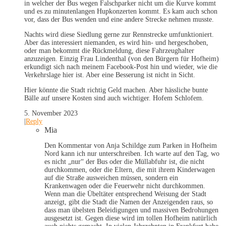
in welcher der Bus wegen Falschparker nicht um die Kurve kommt
und es zu minutenlangen Hupkonzerten kommt. Es kam auch schon
vor, dass der Bus wenden und eine andere Strecke nehmen musste.
Nachts wird diese Siedlung gerne zur Rennstrecke umfunktioniert.
Aber das interessiert niemanden, es wird hin- und hergeschoben,
oder man bekommt die Rückmeldung, diese Fahrzeughalter
anzuzeigen. Einzig Frau Lindenthal (von den Bürgern für Hofheim)
erkundigt sich nach meinem Facebook-Post hin und wieder, wie die
Verkehrslage hier ist. Aber eine Besserung ist nicht in Sicht.
Hier könnte die Stadt richtig Geld machen. Aber hässliche bunte
Bälle auf unsere Kosten sind auch wichtiger. Hofem Schlofem.
5. November 2023
|
Reply
Mia
Den Kommentar von Anja Schildge zum Parken in Hofheim
Nord kann ich nur unterschreiben. Ich warte auf den Tag, wo
es nicht „nur“ der Bus oder die Müllabfuhr ist, die nicht
durchkommen, oder die Eltern, die mit ihrem Kinderwagen
auf die Straße ausweichen müssen, sondern ein
Krankenwagen oder die Feuerwehr nicht durchkommen.
Wenn man die Übeltäter entsprechend Weisung der Stadt
anzeigt, gibt die Stadt die Namen der Anzeigenden raus, so
dass man übelsten Beleidigungen und massiven Bedrohungen
ausgesetzt ist. Gegen diese wird im tollen Hofheim natürlich