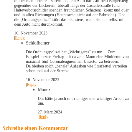
immer man möchte – sofern man ein Auto hat: Auf dem Bürgersteig
gegenüber der Bäckerein, überall längs der Castellerstraße (und
Halteverbotsschilder spenden freundlichen Schatten), kreuz und quer
und in allen Richtungen (Hauptsache nicht auf der Fahrbahn). Und
die „Ordnungspolizei“ stört das höchstens, wenn sie mal selbst mit
dem Auto nicht durchkommt.
16. November 2023
|
Reply
Schlofhemer
Die Ordnungspolizei hat „Wichtigeres“ zu tun… Zum
Beispiel letzten Freitag mit ca zehn Mann eine Minidemo von
maximal fünf Coronaleugnern am Untertor zu betreuen.
Da bleiben solch „banale“ Aufgaben wie Strafzettel verteilen
schon mal auf der Strecke…
16. November 2023
|
Reply
Manex
Das hätte ja auch mit richtiger und wichtiger Arbeit zu
tun.
27. März 2024
|
Reply
Schreibe einen Kommentar