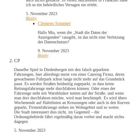
auch nichts gemacht. In vielen Jahrzehnten in Frankfurt habe
ich so ein behördliches Versagen nie erlebt.
5. November 2023
|
Reply
Clemens Sommer
Hallo Mia, wenn die „Stadt die Daten der
Anzeigenden“ rausgibt, ist das nicht eine Verletzung
des Datenschutzes?
9. November 2023
|
Reply
CP
Dasselbe Spiel in Diedenbergen mit den falsch geparkten
Fahrzeugen, hier allerdings meist von einer Catering Firma, deren
gewachsener Fuhrpark schon lange nicht mehr auf das Grundstück
passt. Es werden Straßen beidseitig zugeparkt, so dass keine
Rettungsfahrzeuge mehr durchfahren können. Oder eines der
Fahrzeuge steht mit Warnblinker mitten auf der Straße, und wenn
man dort durchfahren möchte, wird man beschimpft. Es wird übers
Wochenende auf Haltelinien an Kreuzungen oder auch in den Kurven
geparkt, Firmenfahrzeuge stehen im Wohngebiet und so weiter.
Die Stadt interessiert dies nicht, im Gegenteil – die
Ordnungsbehörde fährt regelmäßig daran vorbei und macht nichts
dagegen.
5. November 2023