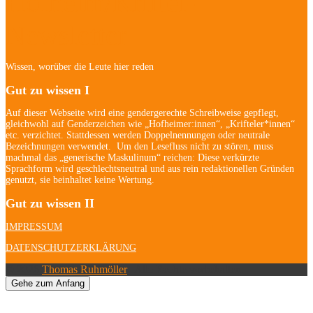
Hofheim/Kriftel-
Newsletter
Wissen, worüber die Leute hier reden
Gut zu wissen I
Auf dieser Webseite wird eine gendergerechte Schreibweise gepflegt,
gleichwohl auf Genderzeichen wie „Hofheimer:innen“, „Krifteler*innen“
etc. verzichtet. Stattdessen werden Doppelnennungen oder neutrale
Bezeichnungen verwendet. Um den Lesefluss nicht zu stören, muss
machmal das „generische Maskulinum“ reichen: Diese verkürzte
Sprachform wird geschlechtsneutral und aus rein redaktionellen Gründen
genutzt, sie beinhaltet keine Wertung.
Gut zu wissen II
IMPRESSUM
DATENSCHUTZERKLÄRUNG
© 2026
Thomas Ruhmöller
| Alle Rechte vorbehalten.
Gehe zum Anfang