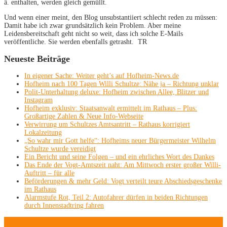
ä. enthalten, werden gleich gemüllt.
Und wenn einer meint, den Blog unsubstantiiert schlecht reden zu müssen:
Damit habe ich zwar grundsätzlich kein Problem. Aber meine
Leidensbereitschaft geht nicht so weit, dass ich solche E-Mails
veröffentliche. Sie werden ebenfalls getrasht. TR
Neueste Beiträge
In eigener Sache: Weiter geht’s auf Hofheim-News.de
Hofheim nach 100 Tagen Willi Schultze: Nähe ja – Richtung unklar
Polit-Unterhaltung deluxe: Hofheim zwischen Allee, Blitzer und
Instagram
Hofheim exklusiv: Staatsanwalt ermittelt im Rathaus – Plus:
Großartige Zahlen & Neue Info-Webseite
Verwirrung um Schultzes Amtsantritt – Rathaus korrigiert
Lokalzeitung
„So wahr mir Gott helfe“: Hofheims neuer Bürgermeister Wilhelm
Schultze wurde vereidigt
Ein Bericht und seine Folgen – und ein ehrliches Wort des Dankes
Das Ende der Vogt-Amtszeit naht: Am Mittwoch erster großer Willi-
Auftritt – für alle
Beförderungen & mehr Geld: Vogt verteilt teure Abschiedsgeschenke
im Rathaus
Alarmstufe Rot, Teil 2: Autofahrer dürfen in beiden Richtungen
durch Innenstadtring fahren