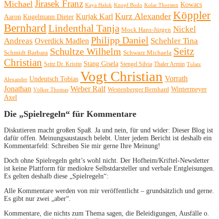
Michael
Jirasek Franz
Kowacs
Kaya Haluk
Knopf Bodo
Kolar Thorsten
Köppler
Kurz Alexander
Kurjak Karl
Aaron
Kugelmann Dieter
Bernhard
Lindenthal Tanja
Nickel
Mock Hans-Jürgen
Philipp Daniel
Andreas
Schehler Tina
Overdick Madlen
Seitz
Schultze Wilhelm
Schmidt Barbara
Schwarz Michaela
Christian
Stang Gisela
Seitz Dr. Kristin
Stengel Silvia
Thaler Armin
Tulatz
Vogt Christian
Vorrath
Undeutsch Tobias
Alexander
Jonathan
Weber Ralf
Wintermeyer
Westenberger Bernhard
Völker Thomas
Axel
Die „Spielregeln“ für Kommentare
Diskutieren macht großen Spaß. Ja und nein, für und wider: Dieser Blog ist
dafür offen. Meinungsaustausch belebt. Unter jedem Bericht ist deshalb ein
Kommentarfeld: Schreiben Sie mir gerne Ihre Meinung!
Doch ohne Spielregeln geht’s wohl nicht. Der Hofheim/Kriftel-Newsletter
ist keine Plattform für mediokre Selbstdarsteller und verbale Entgleisungen.
Es gelten deshalb diese „Spielregeln“:
Alle Kommentare werden von mir veröffentlicht – grundsätzlich und gerne.
Es gibt nur zwei „aber“.
Kommentare, die nichts zum Thema sagen, die Beleidigungen, Ausfälle o.