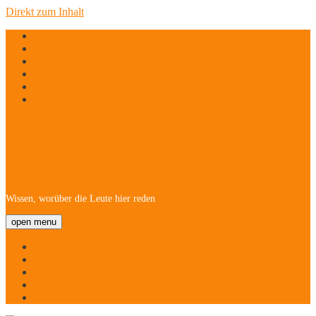
Direkt zum Inhalt
twitter
facebook
instagram
linkedin
email
phone
Hofheim/Kriftel-
Newsletter
Wissen, worüber die Leute hier reden
open menu
Startseite
Über
Namen
Menschen!
Kontakt