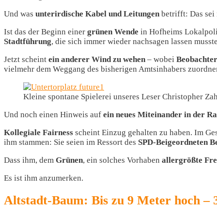
Und was
unterirdische Kabel und Leitungen
betrifft: Das sei
Ist das der Beginn einer
grünen Wende
in Hofheims Lokalpoli
Stadtführung
, die sich immer wieder nachsagen lassen musst
Jetzt scheint
ein
anderer Wind zu wehen
– wobei
Beobachter 
vielmehr dem Weggang des bisherigen Amtsinhabers zuordne
Kleine spontane Spielerei unseres Leser Christopher Zah
Und noch einen Hinweis auf
ein neues Miteinander in der R
Kollegiale Fairness
scheint Einzug gehalten zu haben. Im Ges
ihm stammen: Sie seien im Ressort des
SPD-Beigeordneten
B
Dass ihm, dem
Grünen
, ein solches Vorhaben
allergrößte Fr
Es ist ihm anzumerken.
Altstadt-Baum: Bis zu 9 Meter hoch – 