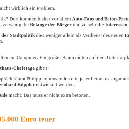
 nicht wirklich ein Problem.
tik? Dort konnten bisher vor allem
Auto-Fans und Beton-Fre
e, zu wenig die
Belange der Bürger
und zu sehr die
Interessen
der Stadtpolitik
dies weniger allein als Verdienst des neuen
E
n.
lten am Computer: Ein großer Baum mitten auf dem Untertorplatz
athaus-Chefetage
gibt’s:
präch räumt Philipp unumwunden ein, ja, er betont es sogar au
ernhard Köppler
entwickelt worden.
eude
macht: Das muss er nicht extra betonen.
35.000 Euro teuer