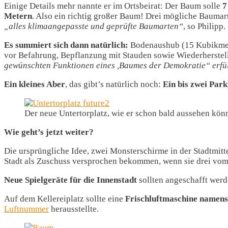
Einige Details mehr nannte er im Ortsbeirat: Der Baum solle
7
Metern
. Also ein richtig großer Baum! Drei mögliche Baumar
„alles klimaangepasste und geprüfte Baumarten“
, so Philipp.
Es summiert sich dann natürlich:
Bodenaushub (15 Kubikmete
vor Befahrung, Bepflanzung mit Stauden sowie Wiederherstel
gewünschten Funktionen eines ,Baumes der Demokratie“ erfü
Ein kleines Aber
, das gibt’s natürlich noch:
Ein bis zwei Park
Der neue Untertorplatz, wie er schon bald aussehen könn
Wie geht’s jetzt weiter?
Die ursprüngliche Idee, zwei Monsterschirme in der Stadtmit
Stadt als Zuschuss versprochen bekommen, wenn sie drei vom
Neue Spielgeräte für die Innenstadt
sollten angeschafft werde
Auf dem Kellereiplatz sollte eine
Frischluftmaschine namens
Luftnummer
herausstellte.