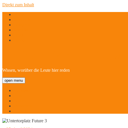
Direkt zum Inhalt
twitter
facebook
instagram
linkedin
email
phone
Hofheim/Kriftel-Newsl
Wissen, worüber die Leute hier reden
open menu
Startseite
Über
Namen
Menschen!
Kontakt