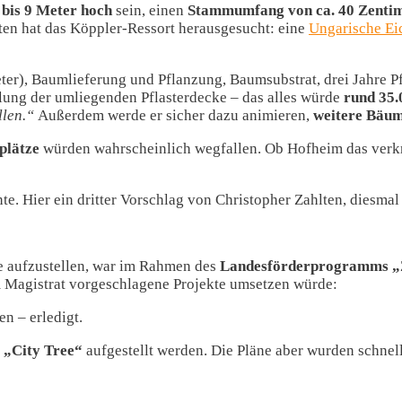
 bis 9 Meter hoch
sein, einen
Stammumfang von ca. 40 Zenti
ten hat das Köppler-Ressort herausgesucht: eine
Ungarische Ei
r), Baumlieferung und Pflanzung, Baumsubstrat, drei Jahre P
lung der umliegenden Pflasterdecke – das alles würde
rund 35.
llen.“
Außerdem werde er sicher dazu animieren,
weitere Bäum
plätze
würden wahrscheinlich wegfallen. Ob Hofheim das verk
te. Hier ein dritter Vorschlag von Christopher Zahlten, diesma
te aufzustellen, war im Rahmen des
Landesförderprogramms „
 Magistrat vorgeschlagene Projekte umsetzen würde:
n – erledigt.
 „City Tree“
aufgestellt werden. Die Pläne aber wurden schnell