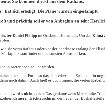
s heute. Sie kommen direkt aus dem Rathaus:
 hat sich erledigt: Die Pläne wurden eingestampft.
oß und prächtig soll er von Anbeginn an sein: Herrlich
dneter Daniel Philipp
im Ortsbeirat Kernstadt: Um das
Klima 
erden.
, wie sie vorm Rathaus oder vor der Sparkasse entlang der Elis
 Marktplatz stattfindet und ansonsten Autos parken.
s neun Meter hoch soll er werden.
 nahezu dezenter Form, so dass hinterher eine Zuschauerin
ungl
 dann noch dahin? Auch hieß es doch immer, die vielen
Kabel u
cancelt, wird’s
nicht geben
. Das geplante zehn Meter hohe Trich
inzelner
kleinere
r
Trichterschirm
, der neben der Bushaltestelle