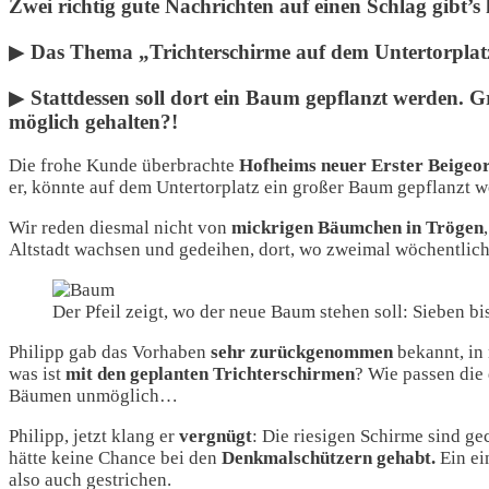
Zwei richtig gute Nachrichten auf einen Schlag gibt’
▶︎
Das Thema „Trichterschirme auf dem Untertorplatz“
▶︎
Stattdessen soll dort ein Baum gepflanzt werden. Gr
möglich gehalten?!
Die frohe Kunde überbrachte
Hofheims neuer Erster Beigeor
er, könnte auf dem Untertorplatz ein großer Baum gepflanzt w
Wir reden diesmal nicht von
mickrigen Bäumchen in Trögen
Altstadt wachsen und gedeihen, dort, wo zweimal wöchentlich
Der Pfeil zeigt, wo der neue Baum stehen soll: Sieben bi
Philipp gab das Vorhaben
sehr
zurückgenommen
bekannt, in
was ist
mit den geplanten
Trichterschirmen
? Wie passen die
Bäumen unmöglich…
Philipp, jetzt klang er
vergnügt
: Die riesigen Schirme sind ge
hätte keine Chance bei den
Denkmalschützern gehabt.
Ein e
also auch gestrichen.