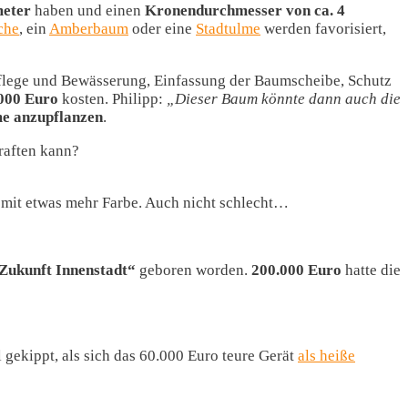
meter
haben und einen
Kronendurchmesser von ca. 4
che
, ein
Amberbaum
oder eine
Stadtulme
werden favorisiert,
flege und Bewässerung, Einfassung der Baumscheibe, Schutz
000 Euro
kosten. Philipp:
„Dieser Baum könnte dann auch die
e anzupflanzen
.
raften kann?
l mit etwas mehr Farbe. Auch nicht schlecht…
Zukunft Innenstadt“
geboren worden.
200.000 Euro
hatte die
 gekippt, als sich das 60.000 Euro teure Gerät
als heiße