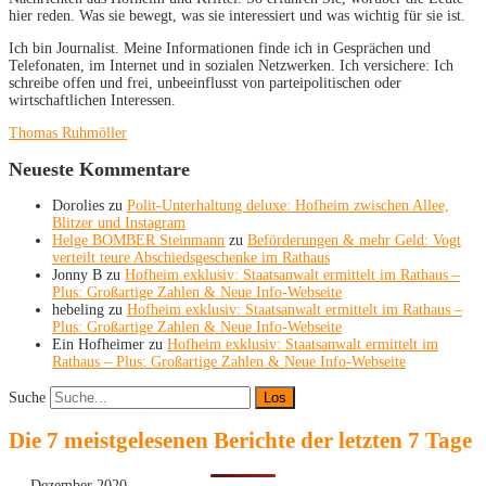
hier reden. Was sie bewegt, was sie interessiert und was wichtig für sie ist.
Ich bin Journalist. Meine Informationen finde ich in Gesprächen und
Telefonaten, im Internet und in sozialen Netzwerken. Ich versichere: Ich
schreibe offen und frei, unbeeinflusst von parteipolitischen oder
wirtschaftlichen Interessen.
Thomas Ruhmöller
Neueste Kommentare
Dorolies
zu
Polit-Unterhaltung deluxe: Hofheim zwischen Allee,
Blitzer und Instagram
Helge BOMBER Steinmann
zu
Beförderungen & mehr Geld: Vogt
verteilt teure Abschiedsgeschenke im Rathaus
Jonny B
zu
Hofheim exklusiv: Staatsanwalt ermittelt im Rathaus –
Plus: Großartige Zahlen & Neue Info-Webseite
hebeling
zu
Hofheim exklusiv: Staatsanwalt ermittelt im Rathaus –
Plus: Großartige Zahlen & Neue Info-Webseite
Ein Hofheimer
zu
Hofheim exklusiv: Staatsanwalt ermittelt im
Rathaus – Plus: Großartige Zahlen & Neue Info-Webseite
Suche
Die 7 meistgelesenen Berichte der letzten 7 Tage
Dezember 2020