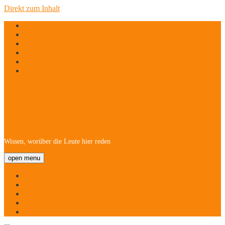
Direkt zum Inhalt
twitter
facebook
instagram
linkedin
email
phone
Hofheim/Kriftel-
Newsletter
Wissen, worüber die Leute hier reden
open menu
Startseite
Über
Namen
Menschen!
Kontakt