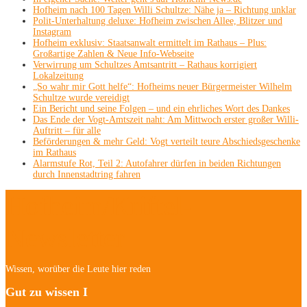
Hofheim nach 100 Tagen Willi Schultze: Nähe ja – Richtung unklar
Polit-Unterhaltung deluxe: Hofheim zwischen Allee, Blitzer und
Instagram
Hofheim exklusiv: Staatsanwalt ermittelt im Rathaus – Plus:
Großartige Zahlen & Neue Info-Webseite
Verwirrung um Schultzes Amtsantritt – Rathaus korrigiert
Lokalzeitung
„So wahr mir Gott helfe“: Hofheims neuer Bürgermeister Wilhelm
Schultze wurde vereidigt
Ein Bericht und seine Folgen – und ein ehrliches Wort des Dankes
Das Ende der Vogt-Amtszeit naht: Am Mittwoch erster großer Willi-
Auftritt – für alle
Beförderungen & mehr Geld: Vogt verteilt teure Abschiedsgeschenke
im Rathaus
Alarmstufe Rot, Teil 2: Autofahrer dürfen in beiden Richtungen
durch Innenstadtring fahren
Hofheim/Kriftel-
Newsletter
Wissen, worüber die Leute hier reden
Gut zu wissen I