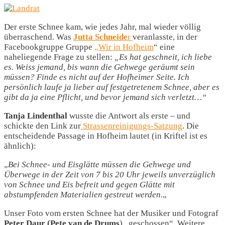
Der erste Schnee kam, wie jedes Jahr, mal wieder völlig
überraschend. Was
Jutta Schneide
r
veranlasste, in der
Facebookgruppe Gruppe
„Wir in Hofheim
“ eine
naheliegende Frage zu stellen:
„Es hat geschneit, ich liebe
es. Weiss jemand, bis wann die Gehwege geräumt sein
müssen? Finde es nicht auf der Hofheimer Seite. Ich
persönlich laufe ja lieber auf festgetretenem Schnee, aber es
gibt da ja eine Pflicht, und bevor jemand sich verletzt…“
Tanja Lindenthal
wusste die Antwort als erste – und
schickte den Link zur
Strassenreinigungs-Satzung
. Die
entscheidende Passage in Hofheim lautet (in Kriftel ist es
ähnlich):
„
Bei Schnee- und Eisglätte müssen die Gehwege und
Überwege in der Zeit von 7 bis 20 Uhr jeweils unverzüglich
von Schnee und Eis befreit und gegen Glätte mit
abstumpfenden Materialien gestreut werden.
„
Unser Foto vom ersten Schnee hat der Musiker und Fotograf
Peter Daur (Pete van de Drums
) „geschossen“. Weitere