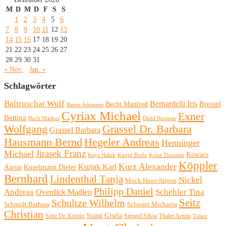
M
D
M
D
F
S
S
1
2
3
4
5
6
7
8
9
10
11
12
13
14
15
16
17
18
19
20
21
22
23
24
25
26
27
28
29
30
31
« Nov.
Jan. »
Schlagwörter
Baltruschat Wulf
Bernardelli Iris
Brestel
Becht Manfred
Baron Johannes
Cyriax Michael
Exner
Bettina
Buch Markus
Diehl Norman
Wolfgang
Grassel Dr. Barbara
Grassel Barbara
Hausmann Bernd
Hegeler Andreas
Henninger
Michael
Jirasek Franz
Kowacs
Kaya Haluk
Knopf Bodo
Kolar Thorsten
Köppler
Kurz Alexander
Kurjak Karl
Aaron
Kugelmann Dieter
Bernhard
Lindenthal Tanja
Nickel
Mock Hans-Jürgen
Philipp Daniel
Andreas
Schehler Tina
Overdick Madlen
Seitz
Schultze Wilhelm
Schmidt Barbara
Schwarz Michaela
Christian
Stang Gisela
Seitz Dr. Kristin
Stengel Silvia
Thaler Armin
Tulatz