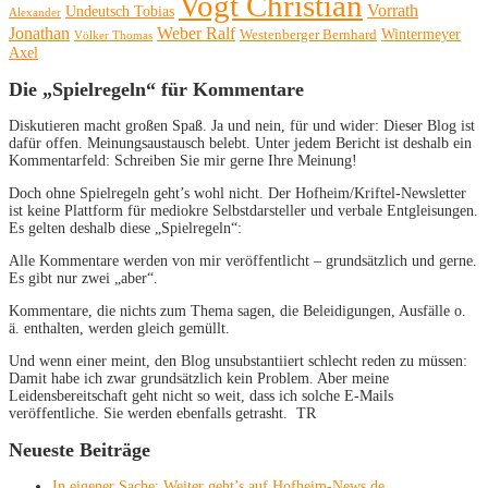
Vogt Christian
Vorrath
Undeutsch Tobias
Alexander
Jonathan
Weber Ralf
Wintermeyer
Westenberger Bernhard
Völker Thomas
Axel
Die „Spielregeln“ für Kommentare
Diskutieren macht großen Spaß. Ja und nein, für und wider: Dieser Blog ist
dafür offen. Meinungsaustausch belebt. Unter jedem Bericht ist deshalb ein
Kommentarfeld: Schreiben Sie mir gerne Ihre Meinung!
Doch ohne Spielregeln geht’s wohl nicht. Der Hofheim/Kriftel-Newsletter
ist keine Plattform für mediokre Selbstdarsteller und verbale Entgleisungen.
Es gelten deshalb diese „Spielregeln“:
Alle Kommentare werden von mir veröffentlicht – grundsätzlich und gerne.
Es gibt nur zwei „aber“.
Kommentare, die nichts zum Thema sagen, die Beleidigungen, Ausfälle o.
ä. enthalten, werden gleich gemüllt.
Und wenn einer meint, den Blog unsubstantiiert schlecht reden zu müssen:
Damit habe ich zwar grundsätzlich kein Problem. Aber meine
Leidensbereitschaft geht nicht so weit, dass ich solche E-Mails
veröffentliche. Sie werden ebenfalls getrasht. TR
Neueste Beiträge
In eigener Sache: Weiter geht’s auf Hofheim-News.de