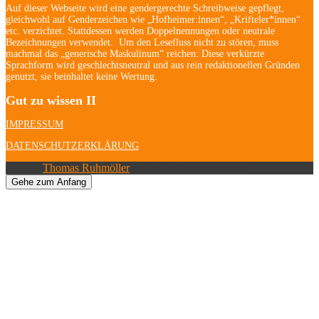
Auf dieser Webseite wird eine gendergerechte Schreibweise gepflegt,
gleichwohl auf Genderzeichen wie „Hofheimer:innen“, „Krifteler*innen“
etc. verzichtet. Stattdessen werden Doppelnennungen oder neutrale
Bezeichnungen verwendet. Um den Lesefluss nicht zu stören, muss
machmal das „generische Maskulinum“ reichen: Diese verkürzte
Sprachform wird geschlechtsneutral und aus rein redaktionellen Gründen
genutzt, sie beinhaltet keine Wertung.
Gut zu wissen II
IMPRESSUM
DATENSCHUTZERKLÄRUNG
© 2026
Thomas Ruhmöller
| Alle Rechte vorbehalten.
Gehe zum Anfang