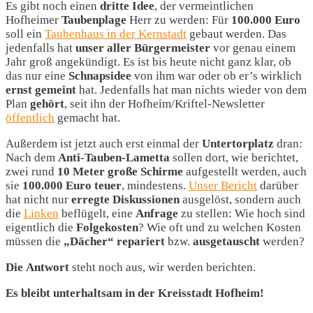
Es gibt noch einen
dritte
Idee
, der vermeintlichen
Hofheimer
Taubenplage
Herr zu werden: Für
100.000
Euro
soll ein
Taubenhaus in der Kernstadt
gebaut werden. Das
jedenfalls hat
unser aller Bürgermeister
vor genau einem
Jahr groß angekündigt. Es ist bis heute nicht ganz klar, ob
das nur eine
Schnapsidee
von ihm war oder ob er’s wirklich
ernst
gemeint
hat. Jedenfalls hat man nichts wieder von dem
Plan
gehört
, seit ihn der Hofheim/Kriftel-Newsletter
öffentlich
gemacht hat.
Außerdem ist jetzt auch erst einmal der
Untertorplatz
dran:
Nach dem
Anti-Tauben-Lametta
sollen dort, wie berichtet,
zwei rund
10 Meter große Schirme
aufgestellt werden, auch
sie
100.000 Euro teuer
, mindestens.
Unser Bericht
darüber
hat nicht nur
erregte Diskussionen
ausgelöst, sondern auch
die
Linken
beflügelt, eine
Anfrage
zu stellen: Wie hoch sind
eigentlich die
Folgekosten
? Wie oft und zu welchen Kosten
müssen die
„Dächer“ repariert
bzw.
ausgetauscht
werden?
Die
Antwort
steht noch aus, wir werden berichten.
Es bleibt unterhaltsam in der Kreisstadt Hofheim!