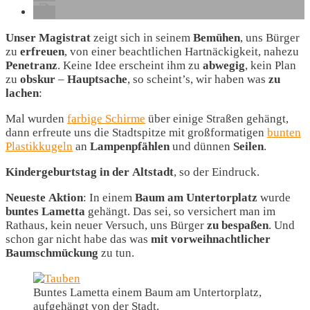
Unser Magistrat
zeigt sich in seinem
Bemühen
, uns Bürger
zu
erfreuen
, von einer beachtlichen Hartnäckigkeit, nahezu
Penetranz
. Keine Idee erscheint ihm zu
abwegig
, kein Plan
zu
obskur
–
Hauptsache
, so scheint’s, wir haben was
zu
lachen
:
Mal wurden
farbige Schirme
über einige Straßen gehängt,
dann erfreute uns die Stadtspitze mit großformatigen
bunten
Plastikkugeln
an
Lampenpfählen
und dünnen
Seilen
.
Kindergeburtstag
in
der
Altstadt
, so der Eindruck.
Neueste
Aktion
: In einem
Baum
am
Untertorplatz
wurde
buntes
Lametta
gehängt. Das sei, so versichert man im
Rathaus, kein neuer Versuch, uns Bürger
zu
bespaßen
. Und
schon gar nicht habe das was
mit
vorweihnachtlicher
Baumschmückung
zu tun.
Buntes Lametta einem Baum am Untertorplatz,
aufgehängt von der Stadt.