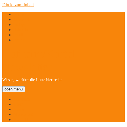
Direkt zum Inhalt
twitter
facebook
instagram
linkedin
email
phone
Hofheim/Kriftel-
Newsletter
Wissen, worüber die Leute hier reden
open menu
Startseite
Über
Namen
Menschen!
Kontakt