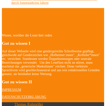
durch Innenstadtring fahren
Hofheim/Kriftel-
Newsletter
Wissen, worüber die Leute hier reden
Gut zu wissen I
Auf dieser Webseite wird eine gendergerechte Schreibweise gepflegt,
gleichwohl auf Genderzeichen wie „Hofheimer:innen“, „Krifteler*innen“
etc. verzichtet. Stattdessen werden Doppelnennungen oder neutrale
Bezeichnungen verwendet. Um den Lesefluss nicht zu stören, muss
machmal das „generische Maskulinum“ reichen: Diese verkürzte
Sprachform wird geschlechtsneutral und aus rein redaktionellen Gründen
genutzt, sie beinhaltet keine Wertung.
Gut zu wissen II
IMPRESSUM
DATENSCHUTZERKLÄRUNG
© 2026
Thomas Ruhmöller
| Alle Rechte vorbehalten.