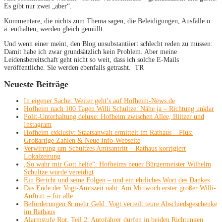
Es gibt nur zwei „aber“.
Kommentare, die nichts zum Thema sagen, die Beleidigungen, Ausfälle o.
ä. enthalten, werden gleich gemüllt.
Und wenn einer meint, den Blog unsubstantiiert schlecht reden zu müssen:
Damit habe ich zwar grundsätzlich kein Problem. Aber meine
Leidensbereitschaft geht nicht so weit, dass ich solche E-Mails
veröffentliche. Sie werden ebenfalls getrasht. TR
Neueste Beiträge
In eigener Sache: Weiter geht’s auf Hofheim-News.de
Hofheim nach 100 Tagen Willi Schultze: Nähe ja – Richtung unklar
Polit-Unterhaltung deluxe: Hofheim zwischen Allee, Blitzer und
Instagram
Hofheim exklusiv: Staatsanwalt ermittelt im Rathaus – Plus:
Großartige Zahlen & Neue Info-Webseite
Verwirrung um Schultzes Amtsantritt – Rathaus korrigiert
Lokalzeitung
„So wahr mir Gott helfe“: Hofheims neuer Bürgermeister Wilhelm
Schultze wurde vereidigt
Ein Bericht und seine Folgen – und ein ehrliches Wort des Dankes
Das Ende der Vogt-Amtszeit naht: Am Mittwoch erster großer Willi-
Auftritt – für alle
Beförderungen & mehr Geld: Vogt verteilt teure Abschiedsgeschenke
im Rathaus
Alarmstufe Rot, Teil 2: Autofahrer dürfen in beiden Richtungen