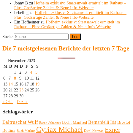
Jonny B
zu
Hofheim exklusiv: Staatsanwalt ermittelt im Rathaus –
Plus: Großartige Zahlen & Neue Info-Webseite
hebeling
zu
Hofheim exklusiv: Staatsanwalt ermittelt im Rathaus –
Plus: Großartige Zahlen & Neue Info-Webseite
Ein Hofheimer
zu
Hofheim exklusiv: Staatsanwalt ermittelt im
Rathaus – Plus: Großartige Zahlen & Neue Info-Webseite
Suche
Die 7 meistgelesenen Berichte der letzten 7 Tage
November 2023
M
D
M
D
F
S
S
1
2
3
4
5
6
7
8
9
10
11
12
13
14
15
16
17
18
19
20
21
22
23
24
25
26
27
28
29
30
« Okt.
Dez. »
Schlagwörter
Baltruschat Wulf
Bernardelli Iris
Brestel
Becht Manfred
Baron Johannes
Cyriax Michael
Exner
Bettina
Buch Markus
Diehl Norman