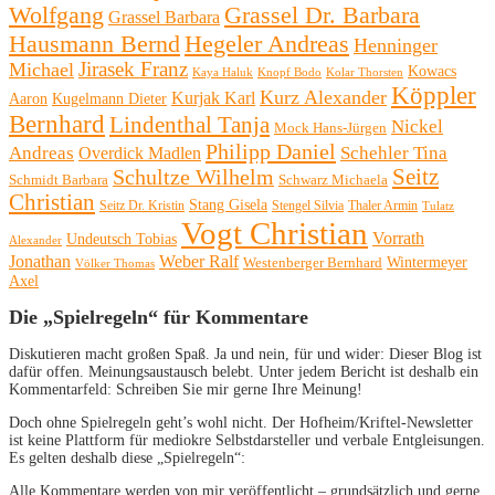
Wolfgang
Grassel Dr. Barbara
Grassel Barbara
Hausmann Bernd
Hegeler Andreas
Henninger
Michael
Jirasek Franz
Kowacs
Kaya Haluk
Knopf Bodo
Kolar Thorsten
Köppler
Kurz Alexander
Kurjak Karl
Aaron
Kugelmann Dieter
Bernhard
Lindenthal Tanja
Nickel
Mock Hans-Jürgen
Philipp Daniel
Andreas
Schehler Tina
Overdick Madlen
Seitz
Schultze Wilhelm
Schmidt Barbara
Schwarz Michaela
Christian
Stang Gisela
Seitz Dr. Kristin
Stengel Silvia
Thaler Armin
Tulatz
Vogt Christian
Vorrath
Undeutsch Tobias
Alexander
Jonathan
Weber Ralf
Wintermeyer
Westenberger Bernhard
Völker Thomas
Axel
Die „Spielregeln“ für Kommentare
Diskutieren macht großen Spaß. Ja und nein, für und wider: Dieser Blog ist
dafür offen. Meinungsaustausch belebt. Unter jedem Bericht ist deshalb ein
Kommentarfeld: Schreiben Sie mir gerne Ihre Meinung!
Doch ohne Spielregeln geht’s wohl nicht. Der Hofheim/Kriftel-Newsletter
ist keine Plattform für mediokre Selbstdarsteller und verbale Entgleisungen.
Es gelten deshalb diese „Spielregeln“:
Alle Kommentare werden von mir veröffentlicht – grundsätzlich und gerne.