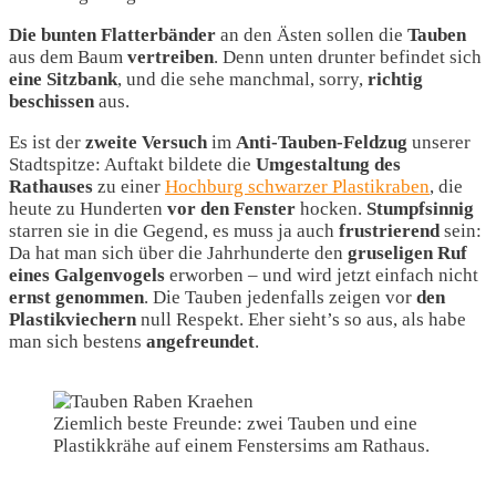
Die
bunten
Flatterbänder
an den Ästen sollen die
Tauben
aus dem Baum
vertreiben
. Denn unten drunter befindet sich
eine Sitzbank
, und die sehe manchmal, sorry,
richtig
beschissen
aus.
Es ist der
zweite
Versuch
im
Anti-Tauben-Feldzug
unserer
Stadtspitze: Auftakt bildete die
Umgestaltung
des
Rathauses
zu einer
Hochburg schwarzer Plastikraben
, die
heute zu Hunderten
vor
den
Fenster
hocken.
Stumpfsinnig
starren sie in die Gegend, es muss ja auch
frustrierend
sein:
Da hat man sich über die Jahrhunderte den
gruseligen
Ruf
eines
Galgenvogels
erworben – und wird jetzt einfach nicht
ernst
genommen
. Die Tauben jedenfalls zeigen vor
den
Plastikviechern
null Respekt. Eher sieht’s so aus, als habe
man sich bestens
angefreundet
.
Ziemlich beste Freunde: zwei Tauben und eine
Plastikkrähe auf einem Fenstersims am Rathaus.